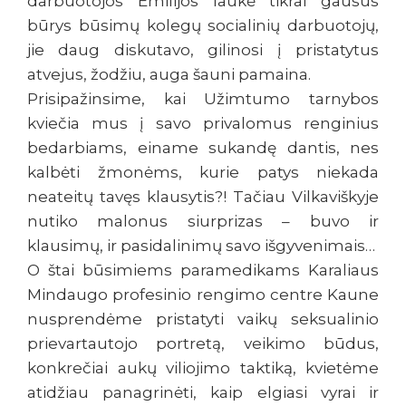
darbuotojos Emilijos laukė tikrai gausus
būrys būsimų kolegų socialinių darbuotojų,
jie daug diskutavo, gilinosi į pristatytus
atvejus, žodžiu, auga šauni pamaina.
Prisipažinsime, kai Užimtumo tarnybos
kviečia mus į savo privalomus renginius
bedarbiams, einame sukandę dantis, nes
kalbėti žmonėms, kurie patys niekada
neateitų tavęs klausytis?! Tačiau Vilkaviškyje
nutiko malonus siurprizas – buvo ir
klausimų, ir pasidalinimų savo išgyvenimais…
O štai būsimiems paramedikams Karaliaus
Mindaugo profesinio rengimo centre Kaune
nusprendėme pristatyti vaikų seksualinio
prievartautojo portretą, veikimo būdus,
konkrečiai aukų viliojimo taktiką, kvietėme
atidžiau panagrinėti, kaip elgiasi vyrai ir