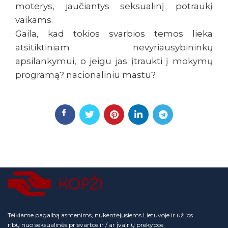
moterys, jaučiantys seksualinį potraukį
vaikams.
Gaila, kad tokios svarbios temos lieka
atsitiktiniam nevyriausybininkų
apsilankymui, o jeigu jas įtraukti į mokymų
programą? nacionaliniu mastu?
Teikiame pagalbą asmenims, nukentėjusiems Lietuvoje ir už jos
ribų nuo seksualinės prievartos ir / ar įvairių prekybos