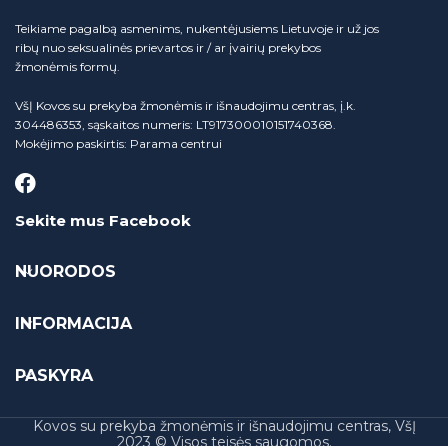
Teikiame pagalbą asmenims, nukentėjusiems Lietuvoje ir už jos
ribų nuo seksualinės prievartos ir / ar įvairių prekybos
žmonėmis formų.
VšĮ Kovos su prekyba žmonėmis ir išnaudojimu centras, į.k.
304486353, sąskaitos numeris: LT917300010151740368.
Mokėjimo paskirtis: Parama centrui
Sekite mus Facebook
NUORODOS
INFORMACIJA
PASKYRA
Kovos su prekyba žmonėmis ir išnaudojimu centras, VšĮ
2023 © Visos teisės saugomos.