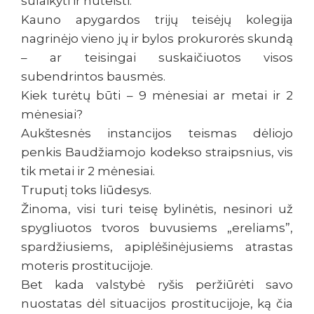
sulaikyti ir nuteisti.
Kauno apygardos trijų teisėjų kolegija
nagrinėjo vieno jų ir bylos prokurorės skundą
– ar teisingai suskaičiuotos visos
subendrintos bausmės.
Kiek turėtų būti – 9 mėnesiai ar metai ir 2
mėnesiai?
Aukštesnės instancijos teismas dėliojo
penkis Baudžiamojo kodekso straipsnius, vis
tik metai ir 2 mėnesiai.
Truputį toks liūdesys.
Žinoma, visi turi teisę bylinėtis, nesinori už
spygliuotos tvoros buvusiems „ereliams”,
spardžiusiems, apiplėšinėjusiems atrastas
moteris prostitucijoje.
Bet kada valstybė ryšis peržiūrėti savo
nuostatas dėl situacijos prostitucijoje, ką čia