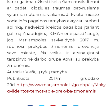
kartu galima užkirsti kelią šiam nusikaltimui
ar padėti didžiules traumas patyrusiems
vyrams, moterims, vaikams. Ji kvietė miesto
socialinės pagalbos tarnybas aktyviau stebėti
aplinką, nedvejoti kreiptis pagalbos įtariant
galimą išnaudojimą. K.Mišinienė pasidžiaugė,
jog Marijampolės savivaldybė 2017 m.
rūpinosi prekybos žmonėmis prevencija
savo mieste, čia veikia ir atsinaujinusi
tarpžinybinė darbo grupė Kovai su prekyba
žmonėmis.
Autorius Viešųjų ryšių tarnyba
Publikuota: 2017m. gruodžio
29d.
https://www.marijampole.lt/go.php/lit/Mo
gvildentos-temos-apie-prekyba-zmonemis