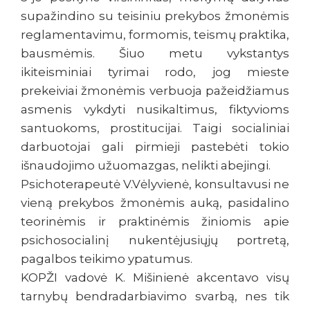
supažindino su teisiniu prekybos žmonėmis
reglamentavimu, formomis, teismų praktika,
bausmėmis. Šiuo metu vykstantys
ikiteisminiai tyrimai rodo, jog mieste
prekeiviai žmonėmis verbuoja pažeidžiamus
asmenis vykdyti nusikaltimus, fiktyvioms
santuokoms, prostitucijai. Taigi socialiniai
darbuotojai gali pirmieji pastebėti tokio
išnaudojimo užuomazgas, nelikti abejingi.
Psichoterapeutė V.Vėlyvienė, konsultavusi ne
vieną prekybos žmonėmis auką, pasidalino
teorinėmis ir praktinėmis žiniomis apie
psichosocialinį nukentėjusiųjų portretą,
pagalbos teikimo ypatumus.
KOPŽI vadovė K. Mišinienė akcentavo visų
tarnybų bendradarbiavimo svarbą, nes tik