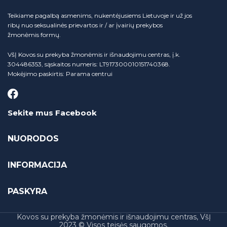
Teikiame pagalbą asmenims, nukentėjusiems Lietuvoje ir už jos
ribų nuo seksualinės prievartos ir / ar įvairių prekybos
žmonėmis formų.
VšĮ Kovos su prekyba žmonėmis ir išnaudojimu centras, į.k.
304486353, sąskaitos numeris: LT917300010151740368.
Mokėjimo paskirtis: Parama centrui
Sekite mus Facebook
NUORODOS
INFORMACIJA
PASKYRA
Kovos su prekyba žmonėmis ir išnaudojimu centras, VšĮ
2023 © Visos teisės saugomos.