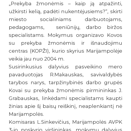
„Prekyba žmonėmis – kaip ją atpažinti,
užkirsti kelią, padėti nukentėjusiems?“, skirti
miesto socialiniams darbuotojams,
pedagogams, seniūnijų, darbo biržos
specialistams. Mokymus organizavo Kovos
su prekyba žmonėmis ir išnaudojimu
centras (KOPŽI), kurio skyrius Marijampolėje
veikia jau nuo 2004 m.
Susirinkusius dalyvius pasveikino mero
pavaduotojas R.Makauskas, savivaldybės
tarybos narys, tarpžinybinės darbo grupės
Kovai su prekyba žmonėmis pirmininkas J.
Grabauskas, linkėdami specialistams kaupti
žinias apie šį baisų reiškinį, neaplenkiantį nė
Marijampolės.
Komisaras L.Sinkevičius, Marijampolės AVPK
3-jo poskyrio viršininkas, mokymų dalyvius