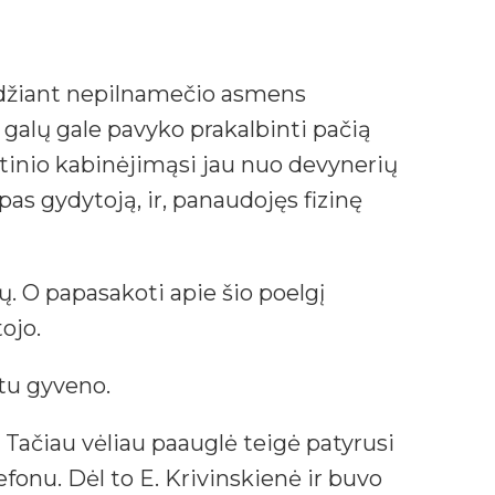
žeidžiant nepilnamečio asmens
galų gale pavyko prakalbinti pačią
ntinio kabinėjimąsi jau nuo devynerių
as gydytoją, ir, panaudojęs fizinę
ų. O papasakoti apie šio poelgį
ojo.
tu gyveno.
 Tačiau vėliau paauglė teigė patyrusi
fonu. Dėl to E. Krivinskienė ir buvo