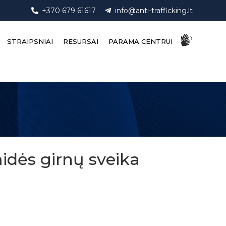
+370 679 61617
info@anti-trafficking.lt
STRAIPSNIAI
RESURSAI
PARAMA CENTRUI
idės girnų sveika