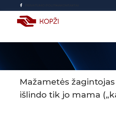
PRIVATUMO POLITIKA
KONTAKTAI
Mažametės žagintojas s
išlindo tik jo mama („k