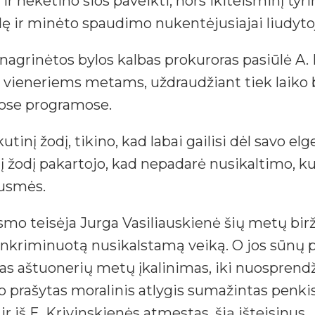
 neketino šios paveikti, nors ikiteisminį tyrim
dę ir minėto spaudimo nukentėjusiajai liudyto
nagrinėtos bylos kalbas prokuroras pasiūlė A.
mą vieneriems metams, uždraudžiant tiek laiko
čiose programose.
utinį žodį, tikino, kad labai gailisi dėl savo el
į žodį pakartojo, kad nepadarė nusikaltimo, ku
ausmės.
mo teisėja Jurga Vasiliauskienė šių metų birže
ai inkriminuotą nusikalstamą veiką. O jos sūnų 
rtas aštuonerių metų įkalinimas, iki nuosprendži
 prašytas moralinis atlygis sumažintas penkis k
ir iš E. Krivinskienės atmestas, šią išteisinus.