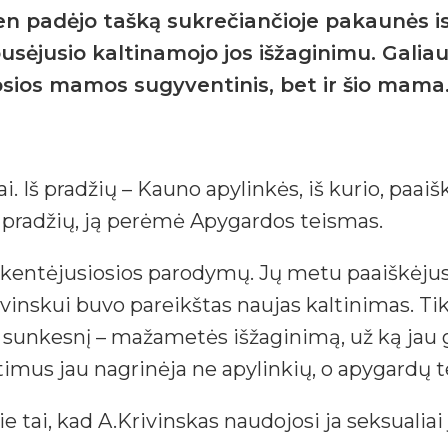
en padėjo tašką sukrečiančioje pakaunės is
sėjusio kaltinamojo jos išžaginimu. Galiausi
osios mamos sugyventinis, bet ir šio mama
i. Iš pradžių – Kauno apylinkės, iš kurio, paai
 pradžių, ją perėmė Apygardos teismas.
kentėjusiosios parodymų. Jų metu paaiškėjus
ivinskui buvo pareikštas naujas kaltinimas. Ti
ar sunkesnį – mažametės išžaginimą, už ką jau
ltimus jau nagrinėja ne apylinkių, o apygardų t
 tai, kad A.Krivinskas naudojosi ja seksualiai 