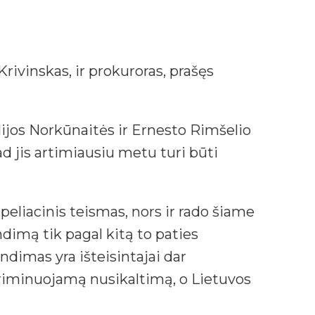
ivinskas, ir prokuroras, prašęs
lijos Norkūnaitės ir Ernesto Rimšelio
ad jis artimiausiu metu turi būti
peliacinis teismas, nors ir rado šiame
dimą tik pagal kitą to paties
ndimas yra išteisintajai dar
nkriminuojamą nusikaltimą, o Lietuvos