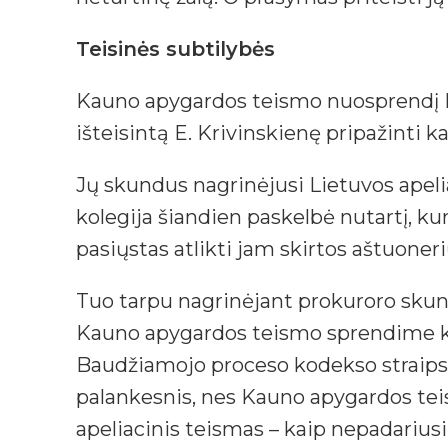
Teisinės subtilybės
Kauno apygardos teismo nuosprendį Lie
išteisintą E. Krivinskienę pripažinti k
Jų skundus nagrinėjusi Lietuvos apeli
kolegija šiandien paskelbė nutartį, kur
pasiųstas atlikti jam skirtos aštuon
Tuo tarpu nagrinėjant prokuroro skundą
Kauno apygardos teismo sprendime klai
Baudžiamojo proceso kodekso straipsnio
palankesnis, nes Kauno apygardos teis
apeliacinis teismas – kaip nepadarius