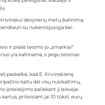
ą atlikę pareigūnai, klausęsi ir
jų.
 Krivinskui devynerių metų įkalinimą.
 bendrauti su nukentėjusiąja bei
gesio ir prašė teismo jo „smarkiai“
riuo yra kaltinama, o jeigu teismas
lį paskelbė, kad E. Krivinskienę
pripažino kaltu dėl visų nusikaltimų,
o įsiteisėjimo paliekant jį laisvėje.
artus, priteisiant jai 10 tūkst. eurų