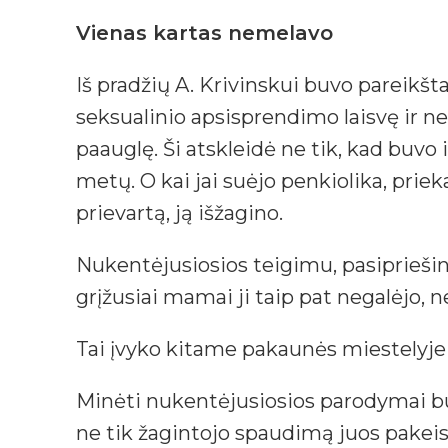
Vienas kartas nemelavo
Iš pradžių A. Krivinskui buvo pareikš
seksualinio apsisprendimo laisvę ir n
paauglę. Ši atskleidė ne tik, kad buvo
metų. O kai jai suėjo penkiolika, pri
prievartą, ją išžagino.
Nukentėjusiosios teigimu, pasipriešint
grįžusiai mamai ji taip pat negalėjo,
Tai įvyko kitame pakaunės miestelyje 
Minėti nukentėjusiosios parodymai buv
ne tik žagintojo spaudimą juos pakeist