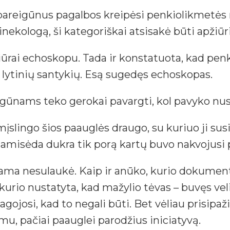
 į pareigūnus pagalbos kreipėsi penkiolikmetės 
nekologą, ši kategoriškai atsisakė būti apžiūr
pžiūrai echoskopu. Tada ir konstatuota, kad pen
si lytinių santykių. Esą sugedęs echoskopas.
gūnams teko gerokai pavargti, kol pavyko nust
 mįslingo šios paauglės draugo, su kuriuo ji su
namisėda dukra tik porą kartų buvo nakvojusi 
 mama nesulaukė. Kaip ir anūko, kurio dokum
kurio nustatyta, kad mažylio tėvas – buvęs vel
agojosi, kad to negali būti. Bet vėliau prisipa
mu, pačiai paauglei parodžius iniciatyvą.