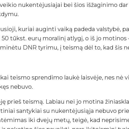
eikio nukentėjusiajai bei šios išžaginimo dar k
kdymu.
ioji, kuriai auginti vaiką padeda valstybė, pa
o 50 tūkst. eurų moralinį atlygį, o iš jo motinos 
u minėtu DNR tyrimu, į teismą dėl to, kad šis 
skai teismo sprendimo laukė laisvėje, nes nė vi
ekęs nebuvo.
stoję prieš teismą. Labiau nei jo motina žinias
lytiniai santykiai su nukentėjusiąja nebuvo prie
atėmimas iki dvejų metų, teigė, kad neprisimen