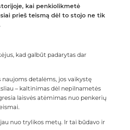
torijoje, kai penkiolikmetė
ai prieš teismą dėl to stojo ne tik
.
škėjus, kad galbūt padarytas dar
 naujoms detalėms, jos vaikystę
ksliau – kaltinimas dėl nepilnametės
 gresia laisvės atėmimas nuo penkerių
eismai.
jau nuo trylikos metų. Ir tai būdavo ir