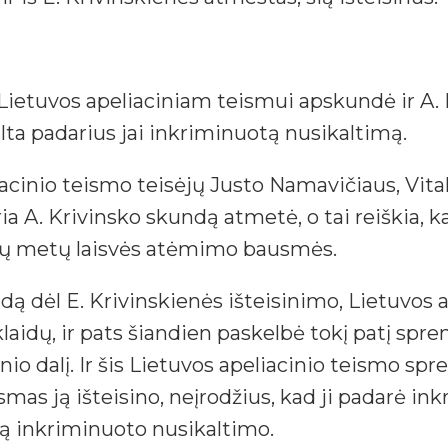
tuvos apeliaciniam teismui apskundė ir A. Kr
alta padarius jai inkriminuotą nusikaltimą.
acinio teismo teisėjų Justo Namavičiaus, Vita
ia A. Krivinsko skundą atmetė, o tai reiškia, k
erių metų laisvės atėmimo bausmės.
 dėl E. Krivinskienės išteisinimo, Lietuvos a
dų, ir pats šiandien paskelbė tokį patį spren
 dalį. Ir šis Lietuvos apeliacinio teismo spre
mas ją išteisino, neįrodžius, kad ji padarė i
ią inkriminuoto nusikaltimo.