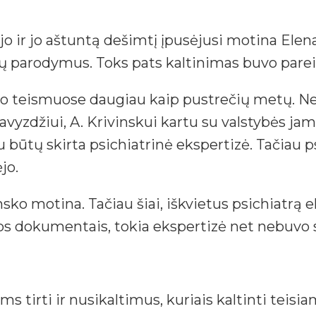
o ir jo aštuntą dešimtį įpusėjusi motina Elena 
tų parodymus. Toks pats kaltinimas buvo pareik
o teismuose daugiau kaip pustrečių metų. Ne t
avyzdžiui, A. Krivinskui kartu su valstybės j
 būtų skirta psichiatrinė ekspertizė. Tačiau p
jo.
sko motina. Tačiau šiai, iškvietus psichiatrą 
os dokumentais, tokia ekspertizė net nebuvo s
tirti ir nusikaltimus, kuriais kaltinti teisiam