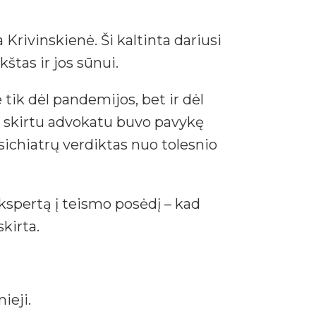
Krivinskienė. Ši kaltinta dariusi
štas ir jos sūnui.
ik dėl pandemijos, bet ir dėl
am skirtu advokatu buvo pavykę
sichiatrų verdiktas nuo tolesnio
ekspertą į teismo posėdį – kad
kirta.
ieji.