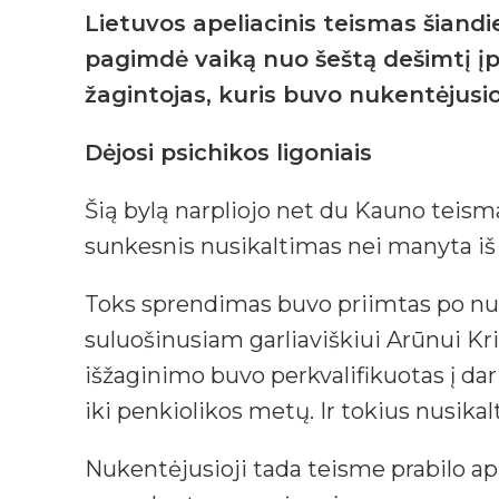
Lietuvos apeliacinis teismas šiandi
pagimdė vaiką nuo šeštą dešimtį įpu
žagintojas, kuris buvo nukentėjusi
Dėjosi psichikos ligoniais
Šią bylą narpliojo net du Kauno teisma
sunkesnis nusikaltimas nei manyta iš
Toks sprendimas buvo priimtas po nu
suluošinusiam garliaviškiui Arūnui Kr
išžaginimo buvo perkvalifikuotas į d
iki penkiolikos metų. Ir tokius nusika
Nukentėjusioji tada teisme prabilo apie