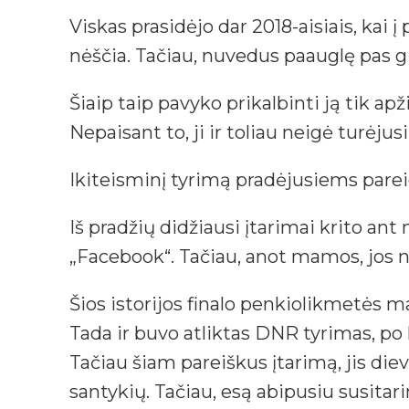
Viskas prasidėjo dar 2018-aisiais, kai
nėščia. Tačiau, nuvedus paauglę pas gi
Šiaip taip pavyko prikalbinti ją tik a
Nepaisant to, ji ir toliau neigė turėju
Ikiteisminį tyrimą pradėjusiems parei
Iš pradžių didžiausi įtarimai krito ant
„Facebook“. Tačiau, anot mamos, jos 
Šios istorijos finalo penkiolikmetės
Tada ir buvo atliktas DNR tyrimas, po 
Tačiau šiam pareiškus įtarimą, jis diev
santykių. Tačiau, esą abipusiu susitari