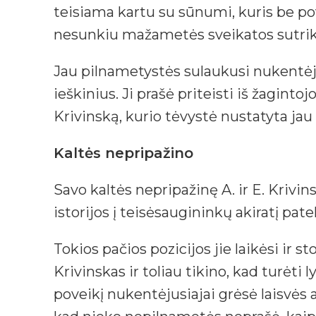
teisiama kartu su sūnumi, kuris be pov
nesunkiu mažametės sveikatos sutri
Jau pilnametystės sulaukusi nukentėjus
ieškinius. Ji prašė priteisti iš žagintoj
Krivinską, kurio tėvystė nustatyta ja
Kaltės nepripažino
Savo kaltės nepripažinę A. ir E. Krivin
istorijos į teisėsaugininkų akiratį pat
Tokios pačios pozicijos jie laikėsi ir 
Krivinskas ir toliau tikino, kad turėti 
poveikį nukentėjusiajai grėsė laisvės 