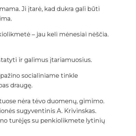
mama. Ji įtarė, kad dukra gali būti
ima.
kiolikmetė – jau keli mėnesiai nėščia.
atyti ir galimus įtariamuosius.
sipažino socialiniame tinkle
pas draugę.
entuose nėra tėvo duomenų, gimimo.
ionės sugyventinis A. Krivinskas.
žino turėjęs su penkiolikmete lytinių