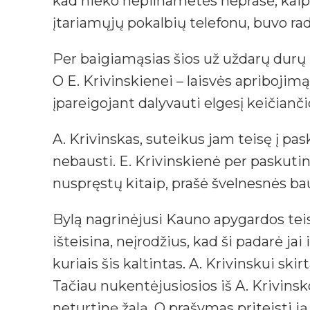
kad nieko nepilnametės neprašė, kaip ir
įtariamųjų pokalbių telefonu, buvo ra
Per baigiamąsias šios už uždarų durų 
O E. Krivinskienei – laisvės apriboji
įpareigojant dalyvauti elgesį keičian
A. Krivinskas, suteikus jam teisę į pask
nebausti. E. Krivinskienė per paskutin
nuspręstų kitaip, prašė švelnesnės b
Bylą nagrinėjusi Kauno apygardos teis
išteisina, neįrodžius, kad ši padarė j
kuriais šis kaltintas. A. Krivinskui ski
Tačiau nukentėjusiosios iš A. Krivinsko
neturtinę žalą. O prašymas priteisti ją 