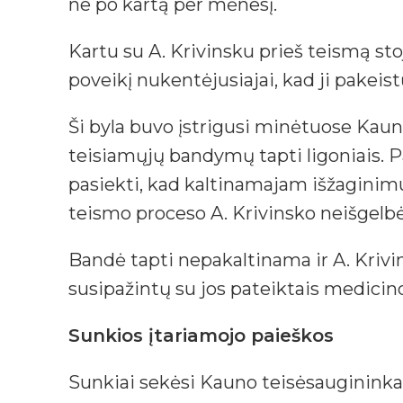
ne po kartą per mėnesį.
Kartu su A. Krivinsku prieš teismą stoj
poveikį nukentėjusiajai, kad ji pakeis
Ši byla buvo įstrigusi minėtuose Kaun
teisiamųjų bandymų tapti ligoniais. P
pasiekti, kad kaltinamajam išžaginimu
teismo proceso A. Krivinsko neišgelbė
Bandė tapti nepakaltinama ir A. Krivin
susipažintų su jos pateiktais medicin
Sunkios įtariamojo paieškos
Sunkiai sekėsi Kauno teisėsaugininkams 