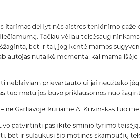
tas įtarimas dėl lytinės aistros tenkinimo pa
eliečiamumą. Tačiau vėliau teisėsaugininkams 
 išžaginta, bet ir tai, jog kentė mamos sugyve
ekabiautojas nutaikė momentą, kai mama išėjo p
i neblaiviam prievartautojui jai neužteko jėg
 nes tuo metu jos buvo priklausomos nuo žagint
– ne Garliavoje, kuriame A. Krivinskas tuo me
o patvirtinti pas ikiteisminio tyrimo teisėją.
i, bet ir sulaukusi šio motinos skambučių tele