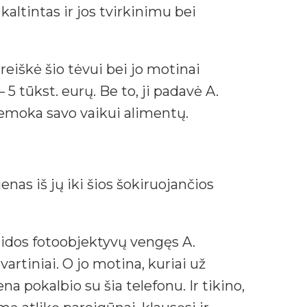
altintas ir jos tvirkinimu bei
reiškė šio tėvui bei jo motinai
– 5 tūkst. eurų. Be to, ji padavė A.
nemoka savo vaikui alimentų.
enas iš jų iki šios šokiruojančios
klaidos fotoobjektyvų vengęs A.
vartiniai. O jo motina, kuriai už
a pokalbio su šia telefonu. Ir tikino,