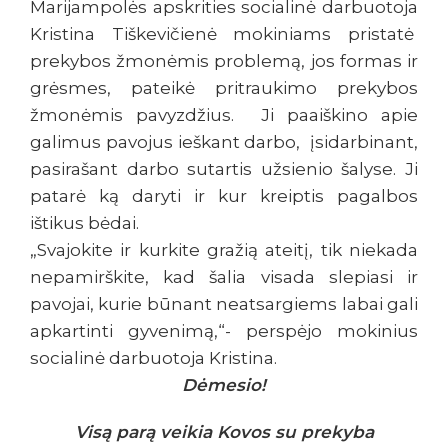
Marijampolės apskrities socialinė darbuotoja
Kristina Tiškevičienė mokiniams pristatė
prekybos žmonėmis problemą, jos formas ir
grėsmes, pateikė pritraukimo prekybos
žmonėmis pavyzdžius. Ji paaiškino apie
galimus pavojus ieškant darbo, įsidarbinant,
pasirašant darbo sutartis užsienio šalyse. Ji
patarė ką daryti ir kur kreiptis pagalbos
ištikus bėdai.
„Svajokite ir kurkite gražią ateitį, tik niekada
nepamirškite, kad šalia visada slepiasi ir
pavojai, kurie būnant neatsargiems labai gali
apkartinti gyvenimą,“- perspėjo mokinius
socialinė darbuotoja Kristina.
Dėmesio!
Visą parą veikia Kovos su prekyba