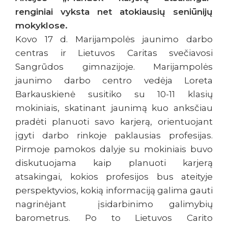
renginiai vyksta net atokiausių seniūnijų
mokyklose.
Kovo 17 d. Marijampolės jaunimo darbo
centras ir Lietuvos Caritas svečiavosi
Sangrūdos gimnazijoje. Marijampolės
jaunimo darbo centro vedėja Loreta
Barkauskienė susitiko su 10-11 klasių
mokiniais, skatinant jaunimą kuo anksčiau
pradėti planuoti savo karjerą, orientuojant
įgyti darbo rinkoje paklausias profesijas.
Pirmoje pamokos dalyje su mokiniais buvo
diskutuojama kaip planuoti karjerą
atsakingai, kokios profesijos bus ateityje
perspektyvios, kokią informaciją galima gauti
nagrinėjant įsidarbinimo galimybių
barometrus. Po to Lietuvos Carito