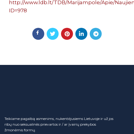
http://www.ldb.lt/TDB/Marijampole/Apie/Nauji
ID=978
Teikiame pagalbą asmenims, nukentėjusiems Lietuvoje ir už jos
ribų nuo seksualinės prievartos ir / ar įvairių prekybos
žmonėmis formų.