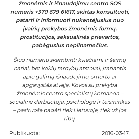
žmonėmis ir išnaudojimu centro SOS
numeris +370 679 61617, skirtas konsultuoti,
patarti ir informuoti nukentėjusius nuo
įvairių prekybos žmonėmis formų,
prostitucijos, seksualinės prievartos,
pabėgusius nepilnamečius.
Šiuo numeriu skambinti kviečiami ir šeimų
nariai, bet kokių tarnybų atstovai, įtariantis
apie galimą išnaudojimo, smurto ar
apgavystės atveją. Kovos su prekyba
žmonėmis centro specialistų komanda –
socialinė darbuotoja, psichologė ir teisininkas
– pasiruošę padėti tiek Lietuvoje, tiek už jos
ribų.
Publikuota: 2016-03-17,