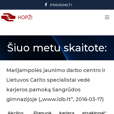
PRISIJUNGTI
Šiuo metu skaitote:
Marijampolės jaunimo darbo centro ir
Lietuvos Carito specialistai vedė
karjeros pamoką Sangrūdos
gimnazijoje („www.ldb.lt”, 2016-03-17)
Akcijos „Planuok karjerą atsakingai“