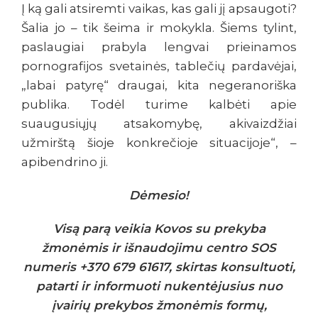
Į ką gali atsiremti vaikas, kas gali jį apsaugoti?
Šalia jo – tik šeima ir mokykla. Šiems tylint,
paslaugiai prabyla lengvai prieinamos
pornografijos svetainės, tablečių pardavėjai,
„labai patyrę“ draugai, kita negeranoriška
publika. Todėl turime kalbėti apie
suaugusiųjų atsakomybę, akivaizdžiai
užmirštą šioje konkrečioje situacijoje“, –
apibendrino ji.
Dėmesio!
Visą parą veikia Kovos su prekyba
žmonėmis ir išnaudojimu centro SOS
numeris +370 679 61617, skirtas konsultuoti,
patarti ir informuoti nukentėjusius nuo
įvairių prekybos žmonėmis formų,