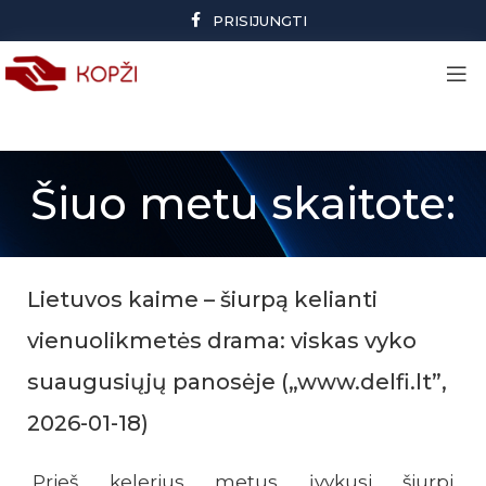
PRISIJUNGTI
Šiuo metu skaitote:
Lietuvos kaime – šiurpą kelianti
vienuolikmetės drama: viskas vyko
suaugusiųjų panosėje („www.delfi.lt”,
2026-01-18)
Prieš kelerius metus įvykusi šiurpi