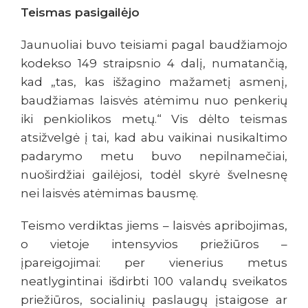
Teismas pasigailėjo
Jaunuoliai buvo teisiami pagal baudžiamojo
kodekso 149 straipsnio 4 dalį, numatančią,
kad „tas, kas išžagino mažametį asmenį,
baudžiamas laisvės atėmimu nuo penkerių
iki penkiolikos metų.“ Vis dėlto teismas
atsižvelgė į tai, kad abu vaikinai nusikaltimo
padarymo metu buvo nepilnamečiai,
nuoširdžiai gailėjosi, todėl skyrė švelnesnę
nei laisvės atėmimas bausmę.
Teismo verdiktas jiems – laisvės apribojimas,
o vietoje intensyvios priežiūros –
įpareigojimai: per vienerius metus
neatlygintinai išdirbti 100 valandų sveikatos
priežiūros, socialinių paslaugų įstaigose ar