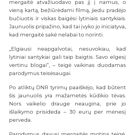
mergaitė atvažiuodavo pas jį į namus, o
vieną kartą, bežiūrėdami filmą, jiedu pradėjo
bučiuotis ir viskas baigėsi lytiniais santykiais.
Jaunuolis pripažino, kad tai įvyko jo iniciatyva,
kad mergaitė sakė nelabai to norinti.
„Elgiausi neapgalvotai, nesuvokiau, kad
lytiniai santykiai gali taip baigtis. Savo elgesį
vertinu blogai“, – teigė vaikinas duodamas
parodymus teisėsaugai.
Po atliktų DNR tyrimų paaiškėjo, kad būtent
šis jaunuolis yra mažametės kūdikio tėvas.
Nors vaikelio drauge neaugina, prie jo
išlaikymo prisideda – 30 eurų per mėnesį
perveda.
Parodymus davusi mergaitės motina teigė,