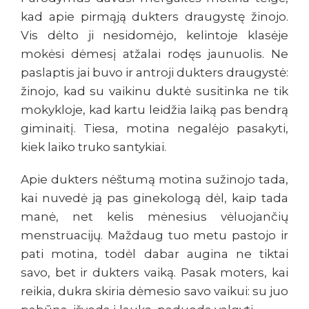
kad apie pirmąją dukters draugystę žinojo.
Vis dėlto ji nesidomėjo, kelintoje klasėje
mokėsi dėmesį atžalai rodęs jaunuolis. Ne
paslaptis jai buvo ir antroji dukters draugystė:
žinojo, kad su vaikinu duktė susitinka ne tik
mokykloje, kad kartu leidžia laiką pas bendrą
giminaitį. Tiesa, motina negalėjo pasakyti,
kiek laiko truko santykiai.
Apie dukters nėštumą motina sužinojo tada,
kai nuvedė ją pas ginekologą dėl, kaip tada
manė, net kelis mėnesius vėluojančių
menstruacijų. Maždaug tuo metu pastojo ir
pati motina, todėl dabar augina ne tiktai
savo, bet ir dukters vaiką. Pasak moters, kai
reikia, dukra skiria dėmesio savo vaikui: su juo