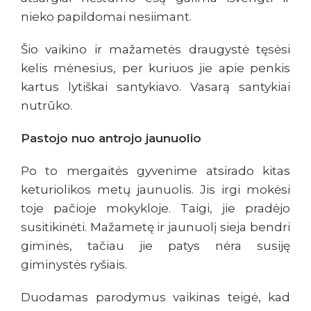
nieko papildomai nesiimant.
Šio vaikino ir mažametės draugystė tęsėsi
kelis mėnesius, per kuriuos jie apie penkis
kartus lytiškai santykiavo. Vasarą santykiai
nutrūko.
Pastojo nuo antrojo jaunuolio
Po to mergaitės gyvenime atsirado kitas
keturiolikos metų jaunuolis. Jis irgi mokėsi
toje pačioje mokykloje. Taigi, jie pradėjo
susitikinėti. Mažametę ir jaunuolį sieja bendri
giminės, tačiau jie patys nėra susiję
giminystės ryšiais.
Duodamas parodymus vaikinas teigė, kad