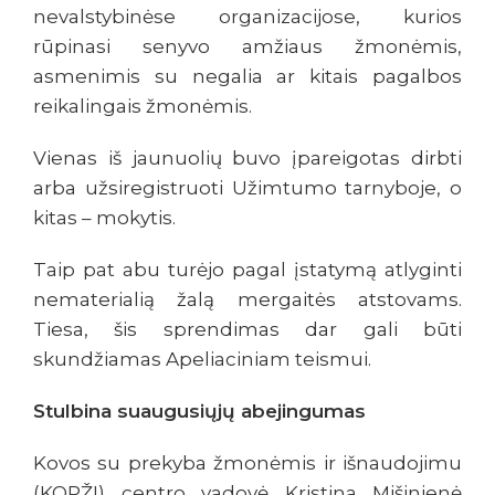
nevalstybinėse organizacijose, kurios
rūpinasi senyvo amžiaus žmonėmis,
asmenimis su negalia ar kitais pagalbos
reikalingais žmonėmis.
Vienas iš jaunuolių buvo įpareigotas dirbti
arba užsiregistruoti Užimtumo tarnyboje, o
kitas – mokytis.
Taip pat abu turėjo pagal įstatymą atlyginti
nematerialią žalą mergaitės atstovams.
Tiesa, šis sprendimas dar gali būti
skundžiamas Apeliaciniam teismui.
Stulbina suaugusiųjų abejingumas
Kovos su prekyba žmonėmis ir išnaudojimu
(KOPŽI) centro vadovė Kristina Mišinienė