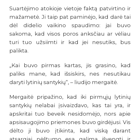
Suartėjimo atokioje vietoje faktą patvirtino ir
mažametė. Ji taip pat paminėjo, kad darė tai
dėl didelio vaikino spaudimo: jai buvo
sakoma, kad visos poros anksčiau ar vėliau
turi tuo užsiimti ir kad jei nesutiks, bus
palikta.
„Kai buvo pirmas kartas, jis grasino, kad
paliks mane, kad išsiskirs, nes nesutikau
daryti lytinių santykių“, – liudijo mergaitė.
Mergaitė pripažino, kad iki pirmųjų lytinių
santykių nelabai įsivaizdavo, kas tai yra, ir
apskritai tuo beveik nesidomėjo, nors apie
apsisaugojimo priemones buvo girdėjusi. Vis
dėlto ji buvo įtikinta, kad viską darant
atsargiai nėštumo esą galima išvengti ir