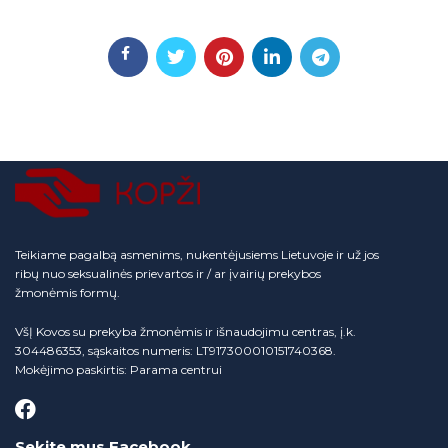
Teikiame pagalbą asmenims, nukentėjusiems Lietuvoje ir už jos
ribų nuo seksualinės prievartos ir / ar įvairių prekybos
žmonėmis formų.
VšĮ Kovos su prekyba žmonėmis ir išnaudojimu centras, į.k.
304486353, sąskaitos numeris: LT917300010151740368.
Mokėjimo paskirtis: Parama centrui
Sekite mus Facebook