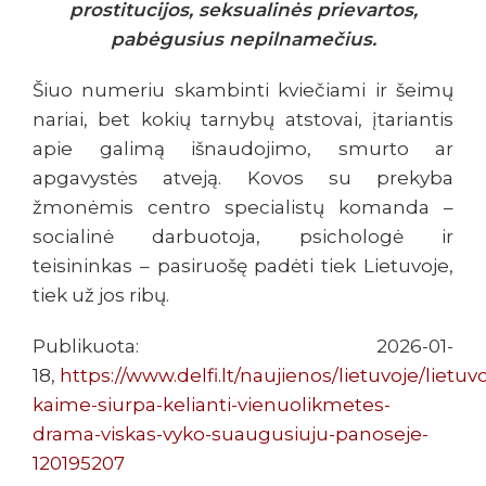
prostitucijos, seksualinės prievartos,
pabėgusius nepilnamečius.
Šiuo numeriu skambinti kviečiami ir šeimų
nariai, bet kokių tarnybų atstovai, įtariantis
apie galimą išnaudojimo, smurto ar
apgavystės atveją. Kovos su prekyba
žmonėmis centro specialistų komanda –
socialinė darbuotoja, psichologė ir
teisininkas – pasiruošę padėti tiek Lietuvoje,
tiek už jos ribų.
Publikuota: 2026-01-
18,
https://www.delfi.lt/naujienos/lietuvoje/lietuv
kaime-siurpa-kelianti-vienuolikmetes-
drama-viskas-vyko-suaugusiuju-panoseje-
120195207