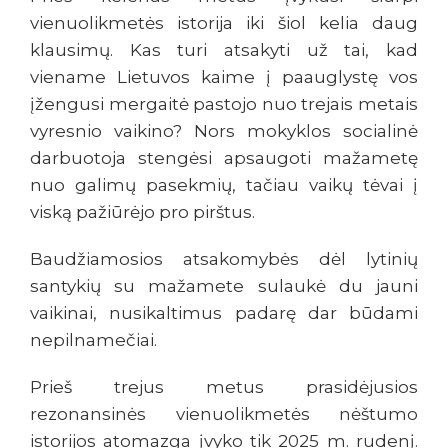
vienuolikmetės istorija iki šiol kelia daug
klausimų. Kas turi atsakyti už tai, kad
viename Lietuvos kaime į paauglystę vos
įžengusi mergaitė pastojo nuo trejais metais
vyresnio vaikino? Nors mokyklos socialinė
darbuotoja stengėsi apsaugoti mažametę
nuo galimų pasekmių, tačiau vaikų tėvai į
viską pažiūrėjo pro pirštus.
Baudžiamosios atsakomybės dėl lytinių
santykių su mažamete sulaukė du jauni
vaikinai, nusikaltimus padarę dar būdami
nepilnamečiai.
Prieš trejus metus prasidėjusios
rezonansinės vienuolikmetės nėštumo
istorijos atomazga įvyko tik 2025 m. rudenį.