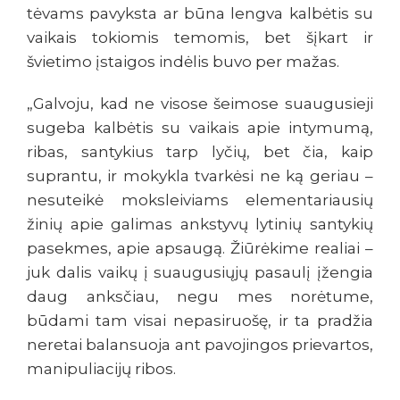
tėvams pavyksta ar būna lengva kalbėtis su
vaikais tokiomis temomis, bet šįkart ir
švietimo įstaigos indėlis buvo per mažas.
„Galvoju, kad ne visose šeimose suaugusieji
sugeba kalbėtis su vaikais apie intymumą,
ribas, santykius tarp lyčių, bet čia, kaip
suprantu, ir mokykla tvarkėsi ne ką geriau –
nesuteikė moksleiviams elementariausių
žinių apie galimas ankstyvų lytinių santykių
pasekmes, apie apsaugą. Žiūrėkime realiai –
juk dalis vaikų į suaugusiųjų pasaulį įžengia
daug anksčiau, negu mes norėtume,
būdami tam visai nepasiruošę, ir ta pradžia
neretai balansuoja ant pavojingos prievartos,
manipuliacijų ribos.