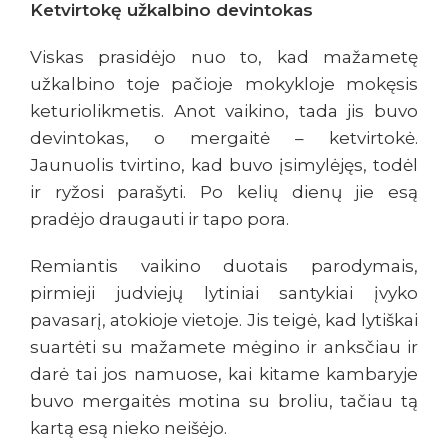
Ketvirtokę užkalbino devintokas
Viskas prasidėjo nuo to, kad mažametę
užkalbino toje pačioje mokykloje mokęsis
keturiolikmetis. Anot vaikino, tada jis buvo
devintokas, o mergaitė – ketvirtokė.
Jaunuolis tvirtino, kad buvo įsimylėjęs, todėl
ir ryžosi parašyti. Po kelių dienų jie esą
pradėjo draugauti ir tapo pora.
Remiantis vaikino duotais parodymais,
pirmieji judviejų lytiniai santykiai įvyko
pavasarį, atokioje vietoje. Jis teigė, kad lytiškai
suartėti su mažamete mėgino ir anksčiau ir
darė tai jos namuose, kai kitame kambaryje
buvo mergaitės motina su broliu, tačiau tą
kartą esą nieko neišėjo.