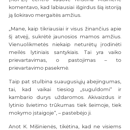
komentavo, kad labiausiai išgirdus šią istoriją
ją šokiravo mergaitės amžius.
„Mane, kaip tikriausiai ir visus žinančius apie
šį atvejį, sukrėtė jaunosios mamos amžius.
Vienuolikmetės niekaip neturėtų įrodinėti
meilės lytiniais santykiais. Tai yra vaiko
prievartavimas, o pastojimas – to
prievartavimo pasekmė.
Taip pat stulbina suaugusiųjų abejingumas,
tai, kad vaikai tiesiog „suguldomi“ ir
kambario durys uždaromos. Akivaizdus ir
lytinio švietimo trūkumas tiek šeimoje, tiek
mokymo įstaigoje“, – pastebėjo ji.
Anot K. Mišinienės, tikėtina, kad ne visiems