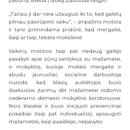
pabūna, išveda į lauką, paduoda valgyti.
„Tačiau ji dar nėra užaugusi iki to, kad galėtų
pilniau pasirūpinti vaiku“, – pripažino motina
ir tarsi primindama pridūrė, kad mergaitė,
šiaip ar taip, tebėra moksleivė.
Vaikinų motinos taip pat nedaug galėjo
pasakyti apie sūnų santykius su mažamete,
o mokyklos, kurioje mokėsi mergaitė ir
abudu jaunuoliai, socialinė darbuotoja
nurodė, kad klasių auklėtojos buvo
išsakiusios įtarimų dėl mažametei rodomo
nederamo dėmesio mokyklos koridoriuose.
Nors klasėse ir buvo inicijuoti prevenciniai
pokalbiai (taip pat individualūs), apsaugoti
mažametės, kaip paaiškėjo, nepavyko.