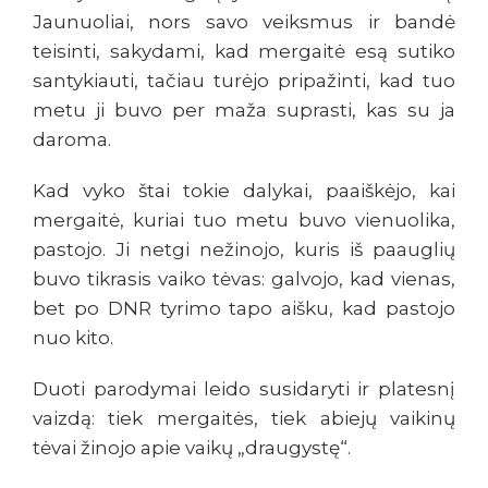
Jaunuoliai, nors savo veiksmus ir bandė
teisinti, sakydami, kad mergaitė esą sutiko
santykiauti, tačiau turėjo pripažinti, kad tuo
metu ji buvo per maža suprasti, kas su ja
daroma.
Kad vyko štai tokie dalykai, paaiškėjo, kai
mergaitė, kuriai tuo metu buvo vienuolika,
pastojo. Ji netgi nežinojo, kuris iš paauglių
buvo tikrasis vaiko tėvas: galvojo, kad vienas,
bet po DNR tyrimo tapo aišku, kad pastojo
nuo kito.
Duoti parodymai leido susidaryti ir platesnį
vaizdą: tiek mergaitės, tiek abiejų vaikinų
tėvai žinojo apie vaikų „draugystę“.