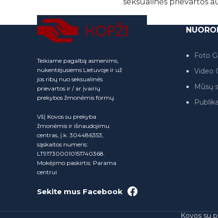
seksualinės prievartos a
NUORO
Foto Ga
Teikiame pagalbą asmenims,
nukentėjusiems Lietuvoje ir už
Video G
jos ribų nuo seksualinės
Mūsų s
prievartos ir / ar įvairių
prekybos žmonėmis formų.
Publika
VšĮ Kovos su prekyba
žmonėmis ir išnaudojimu
centras, į.k. 304486353,
sąskaitos numeris:
LT917300010151740368.
Mokėjimo paskirtis: Parama
centrui
Sekite mus Facebook
Kovos su p