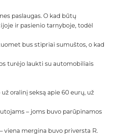
lines paslaugas. O kad būtų
ijoje ir pasienio tarnyboje, todėl
 tuomet bus stipriai sumuštos, o kad
os turėjo laukti su automobiliais
už oralinį seksą apie 60 eurų, už
vadautojams – joms buvo parūpinamos
– viena mergina buvo priversta R.