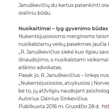
Januškevičių du kartus patenkinti orali
oraliniu būdu.
Nusikaltimai – lyg gyvenimo būdas
Nukentėjusiosioms merginoms teisme 
nusikalstamų veikų pasekmes jaučia ik
„R. Januškevičius siekė kuo ilgiau savo
išnaudojimo, o nusikalstami veiksmai 
aiškino advokatas.
Pasak jo, R. Januškevičius – linkęs n
„Nukentėjusiosios, atvykusios į Norveg
be to, jų atžvilgiu naudojant psicholog
Autorius Dainius Sinkevičius
Publikuota 2016 m. Gruodžio 28 d.
htt