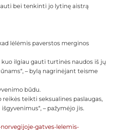
uti bei tenkinti jo lytinę aistrą
kad lėlėmis paverstos merginos
 kuo ilgiau gauti turtinės naudos iš jų
gūnams“, – bylą nagrinėjant teisme
 gyvenimo būdu.
 reikės teikti seksualines paslaugas,
r išgyvenimus“, – pažymėjo jis.
-norvegijoje-gatves-lelemis-