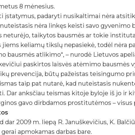
 3 metus 8 mėnesius.
ti įstatymus, padaryti nusikaltimai nėra atsiti
, nuteistasis nėra linkęs keisti savo gyvenimo
s neturėjo, taikytos bausmės ar tokie institu
os jiems keliamų tikslų nepasiekė, todėl nėra p
mo bausmės atlikimo“, – nurodė Lietuvos apelia
uškevičiui paskirtos laisvės atėmimo bausmės
eikų prevencija, būtų pažeistas teisingumo pri
ismas taip pat nutarė, kad nuteistasis nuken
ti. Dar anksčiau teismas kitoje byloje iš jo ir k
rginos gavo dirbdamos prostitutėmos – visus p
tos
dar 2009 m. liepą R. Januškevičius, K. Balčiū
as gerai apmokamas darbas bare.