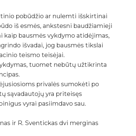
ktinio pobūdžio ar nulemti išskirtinai
 būdo iš esmės, ankstesni baudžiamieji
tai kaip bausmės vykdymo atidėjimas,
agrindo išvadai, jog bausmės tikslai
cinio teismo teisėjai.
 vykdymas, tuomet nebūtų užtikrinta
ncipas.
tėjusiosioms privalės sumokėti po
itų sąvadautojų yra priteisęs
inigus vyrai pasiimdavo sau.
nas ir R. Sventickas dvi merginas