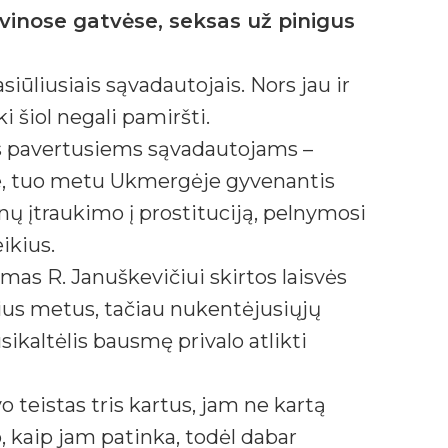
vinose gatvėse, seksas už pinigus
iūliusiais sąvadautojais. Nors jau ir
 šiol negali pamiršti.
is pavertusiems sąvadautojams –
oje, tuo metu Ukmergėje gyvenantis
nų įtraukimo į prostituciją, pelnymosi
ikius.
mas R. Januškevičiui skirtos laisvės
us metus, tačiau nukentėjusiųjų
ikaltėlis bausmę privalo atlikti
 teistas tris kartus, jam ne kartą
, kaip jam patinka, todėl dabar