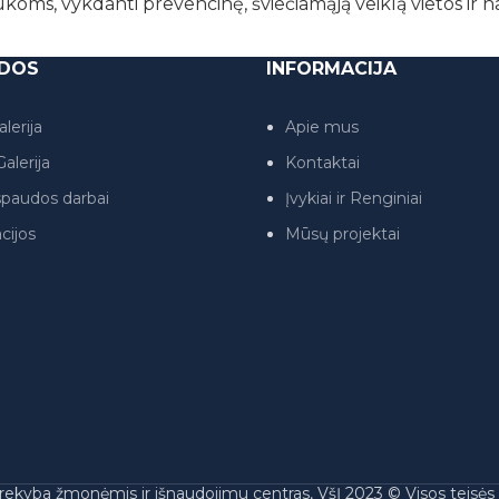
ukoms, vykdanti prevencinę, šviečiamąją veiklą vietos ir 
DOS
INFORMACIJA
lerija
Apie mus
alerija
Kontaktai
paudos darbai
Įvykiai ir Renginiai
cijos
Mūsų projektai
rekyba žmonėmis ir išnaudojimu centras, VšĮ 2023 © Visos teisė