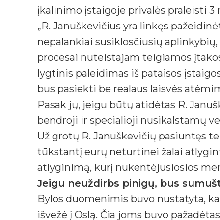
įkalinimo įstaigoje privalės praleisti
„R. Januškevičius yra linkęs pažeidinė
nepalankiai susiklosčiusių aplinkybių
procesai nuteistajam teigiamos įtako
lygtinis paleidimas iš pataisos įstaig
bus pasiekti be realaus laisvės atėmi
Pasak jų, jeigu būtų atidėtas R. Jan
bendroji ir specialioji nusikalstamų v
Už grotų R. Januškevičių pasiuntęs te
tūkstantį eurų neturtinei žalai atlygin
atlyginimą, kurį nukentėjusiosios me
Jeigu neuždirbs pinigų, bus sumuš
Bylos duomenimis buvo nustatyta, kad 
išvežė į Oslą. Čia joms buvo pažadėt