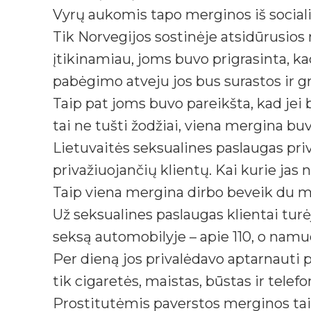
Vyrų aukomis tapo merginos iš social
Tik Norvegijos sostinėje atsidūrusios 
įtikinamiau, joms buvo prigrasinta, kad
pabėgimo atveju jos bus surastos ir gr
Taip pat joms buvo pareikšta, kad jei
tai ne tušti žodžiai, viena mergina bu
Lietuvaitės seksualines paslaugas priv
privažiuojančių klientų. Kai kurie jas
Taip viena mergina dirbo beveik du mėn
Už seksualines paslaugas klientai turė
seksą automobilyje – apie 110, o namu
Per dieną jos privalėdavo aptarnauti 
tik cigaretės, maistas, būstas ir telef
Prostitutėmis paverstos merginos taip