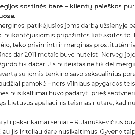
ijos sostinės bare – klientų paieškos pur
uose.
erginos, patikėjusios joms darbą užsienyje pas
 nukentėjusiomis pripažintos lietuvaitės to iki
lėjo, teko prisiminti ir merginas prostitutėm
iūnas dar 2011 metais buvo nuteisti Norvegij
irdo tik dabar. Jis nuteistas ne tik dėl mergi
rievartą su jomis tenkino savo seksualinius pore
kaudžiai pamokė – nors Vilniaus apygardos teis
s nusikaltimai buvo padaryti prieš septyneri
s Lietuvos apeliacinis teismas nutarė, kad nus
ryti pakankamai seniai – R. Januškevičius buvo
u jis ir toliau darė nusikaltimus. Gyveno taip