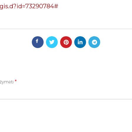
ugis.d?id=73290784#
*
pažymėti