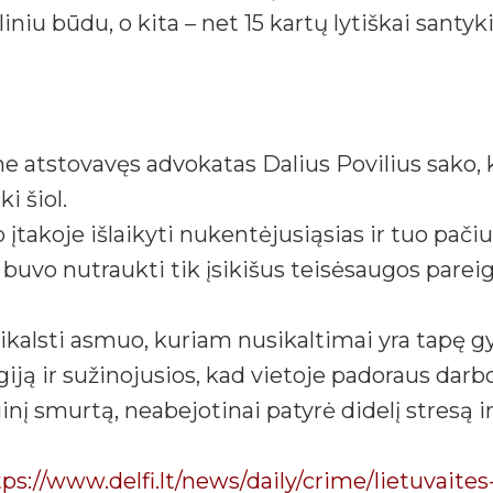
niu būdu, o kita – net 15 kartų lytiškai santykia
atstovavęs advokatas Dalius Povilius sako, 
i šiol.
 įtakoje išlaikyti nukentėjusiąsias ir tuo pačiu
buvo nutraukti tik įsikišus teisėsaugos parei
usikalsti asmuo, kuriam nusikaltimai yra tapę
iją ir sužinojusios, kad vietoje padoraus darbo
inį smurtą, neabejotinai patyrė didelį stresą i
ps://www.delfi.lt/news/daily/crime/lietuvaites