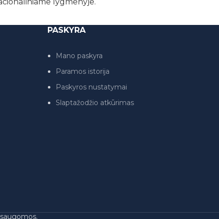
nacionaliniame lygmenyje.
PASKYRA
Mano paskyra
Paramos istorija
Paskyros nustatymai
Slaptažodžio atkūrimas
s saugomos.