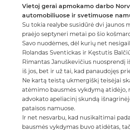
Vietoj gerai apmokamo darbo Norveg
automobiliuose ir svetimuose nam
Su tokia realybe susidūrė dvi jaunos m
praėjo septyneri metai po šio košmaro,
Savo nuodėmes, dėl kurių net nesigai
Rolandas Sventickas ir Kęstutis Balč
Rimantas Januškevičius nuosprendį išg
iš jos, bet ir už tai, kad panaudojęs p
Ne kartą teistą ukmergiškį teisėjai s
atėmimo bausmės vykdymą atidėjo, ne
advokato apeliacinį skundą išnagrinėję
pataisos namuose.
Ir net nesvarbu, kad nusikaltimai pada
bausmės vykdymas buvo atidėtas, tačia