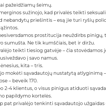
iai pažeidžiamų šeimų.
merginos sužinojo, kad privalės teikti seksua
 nebandytų priešintis – esą jie turi ryšių polic
ąžintos.
 besiversdamos prostitucija neuždirbs pinigų,
vo sumušta. Ne tik kumščiais, bet ir diržu.
alėjo teikti tiesiog gatvėje – čia stovėdamos j
 nusiveždavo į savo namus.
esius, kita – tris.
jo mokėti sąvadautojų nustatytą atlyginimą – 
ose – beveik 170.
po 2-4 klientus, o visus pinigus atiduoti są
ono papildymo kortelės.
 pat privalėjo tenkinti sąvadautojo užgaidas 