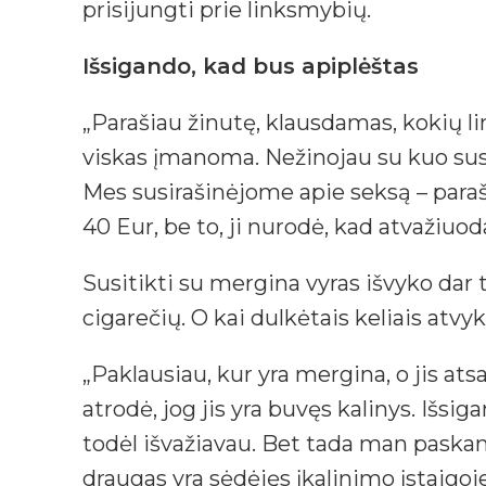
prisijungti prie linksmybių.
Išsigando, kad bus apiplėštas
„Parašiau žinutę, klausdamas, kokių l
viskas įmanoma. Nežinojau su kuo susir
Mes susirašinėjome apie seksą – paraši
40 Eur, be to, ji nurodė, kad atvažiuo
Susitikti su mergina vyras išvyko dar 
cigarečių. O kai dulkėtais keliais atv
„Paklausiau, kur yra mergina, o jis atsa
atrodė, jog jis yra buvęs kalinys. Išsi
todėl išvažiavau. Bet tada man paskam
draugas yra sėdėjęs įkalinimo įstaigoje