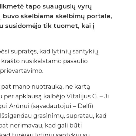
olikmetė tapo suaugusių vyrų
tų buvo skelbiama skelbimų portale,
u susidomėjo tik tuomet, kai į
pėsi supratęs, kad lytinių santykių
s krašto nusikalstamo pasaulio
išprievartavimo.
ip pat mano nuotrauką, ne kartą
u per apklausą kalbėjo Vitalijus G. – Ji
gui Arūnui (sąvadautojui – Delfi)
o. Išsigandau grasinimų, supratau, kad
pat nerimavau, kad gali būti
kad turėjau lytinių santykių su