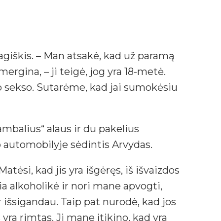
agiškis. – Man atsakė, kad už paramą
rgina, – ji teigė, jog yra 18-metė.
nio sekso. Sutarėme, kad jai sumokėsiu
ambalius“ alaus ir du pakelius
ko automobilyje sėdintis Arvydas.
atėsi, kad jis yra išgėręs, iš išvaizdos
kia alkoholikė ir nori mane apvogti,
 išsigandau. Taip pat nurodė, kad jos
yra rimtas. Ji mane įtikino, kad yra