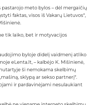
os pastarojo meto bylos – dėl mergaičių
tyti faktas, visos iš Vakarų Lietuvos“,
išinienė.
e tik laiko, bet ir motyvacijos
naudojimo byloje didelį vaidmenį atliko
oje eLenta.lt, – kalbėjo K. Mišinienė,
mo nutartyje ši nemokama skelbimų
 „mašiną, sklypą ar sekso partnerį“.
muojami ir pardavinėjami nesulaukiant
skelbė ne viename interneto skelbimų