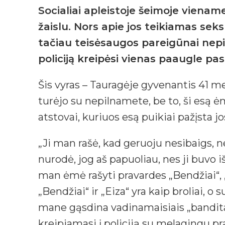
Socialiai apleistoje šeimoje vien
žaislu. Nors apie jos teikiamas se
tačiau teisėsaugos pareigūnai nepil
policiją kreipėsi vienas paaugle pa
Šis vyras – Tauragėje gyvenantis 41 metų
turėjo su nepilnamete, be to, ši esą 
atstovai, kuriuos esą puikiai pažįsta jo
„Ji man rašė, kad geruoju nesibaigs, 
nurodė, jog aš papuoliau, nes ji buvo išp
man ėmė rašyti pravardes „Bendžiai“, „Š
„Bendžiai“ ir „Eiza“ yra kaip broliai, o
mane gąsdina vadinamaisiais „banditais
kreipiamasi į policiją su melagingu pr