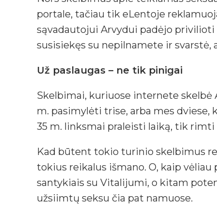
portale, tačiau tik eLentoje reklamu
sąvadautojui Arvydui padėjo privilioti
susisiekęs su nepilnamete ir svarstė,
Už paslaugas – ne tik pinigai
Skelbimai, kuriuose internete skelbė A
m. pasimylėti trise, arba mes dviese, k
35 m. linksmai praleisti laiką, tik rimti
Kad būtent tokio turinio skelbimus rei
tokius reikalus išmano. O, kaip vėliau
santykiais su Vitalijumi, o kitam poten
užsiimtų seksu čia pat namuose.