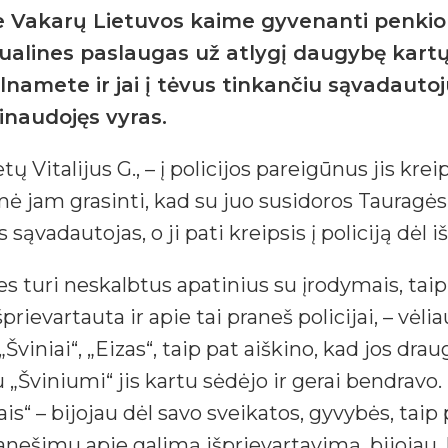
ame Vakarų Lietuvos kaime gyvenanti penki
ksualines paslaugas už atlygį daugybę kar
namete ir jai į tėvus tinkančiu sąvadautoj
sinaudojęs vyras.
 Vitalijus G., – į policijos pareigūnus jis krei
ėmė jam grasinti, kad su juo susidoros Tauragė
s sąvadautojas, o ji pati kreipsis į policiją dėl 
nes turi neskalbtus apatinius su įrodymais, ta
rievartauta ir apie tai praneš policijai, – vėlia
viniai“, „Eizas“, taip pat aiškino, kad jos drau
 su „Šviniumi“ jis kartu sėdėjo ir gerai bendrav
“ – bijojau dėl savo sveikatos, gyvybės, taip 
anešimu apie galimą išprievartavimą, bijojau, 