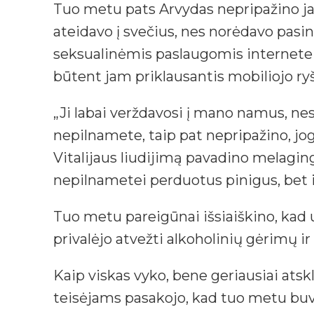
Tuo metu pats Arvydas nepripažino ja
ateidavo į svečius, nes norėdavo pasi
seksualinėmis paslaugomis internete t
būtent jam priklausantis mobiliojo ry
„Ji labai verždavosi į mano namus, nes
nepilnamete, taip pat nepripažino, j
Vitalijaus liudijimą pavadino melagin
nepilnametei perduotus pinigus, bet i
Tuo metu pareigūnai išsiaiškino, kad 
privalėjo atvežti alkoholinių gėrimų i
Kaip viskas vyko, bene geriausiai atsk
teisėjams pasakojo, kad tuo metu buvo