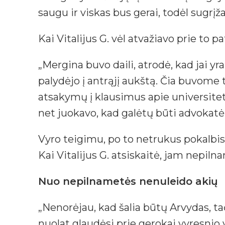
saugu ir viskas bus gerai, todėl sugrįža
Kai Vitalijus G. vėl atvažiavo prie to 
„Mergina buvo daili, atrodė, kad jai yr
palydėjo į antrąjį aukštą. Čia buvome 
atsakymų į klausimus apie universitetą
net juokavo, kad galėtų būti advokatė
Vyro teigimu, po to netrukus pokalbis
Kai Vitalijus G. atsiskaitė, jam nepil
Nuo nepilnametės nenuleido akių
„Nenorėjau, kad šalia būtų Arvydas, ta
nuolat glaudėsi prie gerokai vyresnio vy