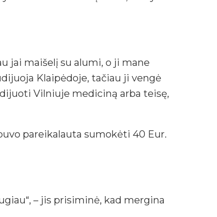
u jai maišelį su alumi, o ji mane
dijuoja Klaipėdoje, tačiau ji vengė
dijuoti Vilniuje mediciną arba teisę,
 buvo pareikalauta sumokėti 40 Eur.
ugiau“, – jis prisiminė, kad mergina