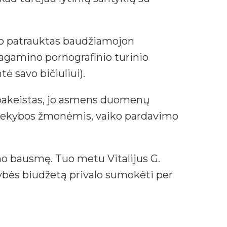
uvo patrauktas baudžiamojon
agamino pornografinio turinio
ė savo bičiuliui).
 pakeistas, jo asmens duomenų
l prekybos žmonėmis, vaiko pardavimo
o bausmę. Tuo metu Vitalijus G.
tybės biudžetą privalo sumokėti per