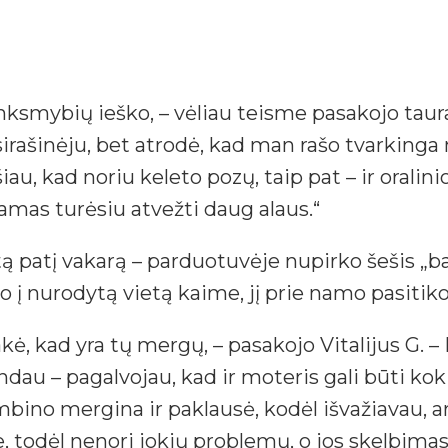
inksmybių ieško, – vėliau teisme pasakojo taur
ašinėju, bet atrodė, kad man rašo tvarkinga me
au, kad noriu keleto pozų, taip pat – ir orali
damas turėsiu atvežti daug alaus.“
tą patį vakarą – parduotuvėje nupirko šešis „b
yko į nurodytą vietą kaime, jį prie namo pasiti
kė, kad yra tų mergų, – pasakojo Vitalijus G. – M
gandau – pagalvojau, kad ir moteris gali būti ko
bino mergina ir paklausė, kodėl išvažiavau, ar
, todėl nenori jokių problemų, o jos skelbimas 