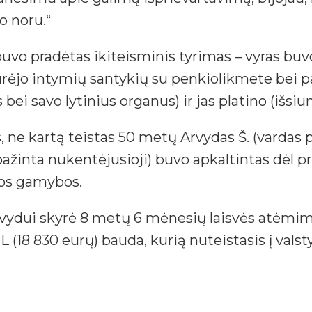
o noru.“
e buvo pradėtas ikiteisminis tyrimas – vyras b
urėjo intymių santykių su penkiolikmete bei p
i savo lytinius organus) ir jas platino (išsiunt
ne kartą teistas 50 metų Arvydas Š. (vardas
atpažinta nukentėjusioji) buvo apkaltintas dė
ijos gamybos.
vydui skyrė 8 metų 6 mėnesių laisvės atėmim
 (18 830 eurų) bauda, kurią nuteistasis į vals