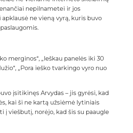
nančiai nepilnametei ir jos
i apklausė ne vieną vyrą, kuris buvo
 paslaugomis.
ko merginos“, „Ieškau panelės iki 30
lužio“, „Pora ieško tvarkingo vyro nuo
vo įsitikinęs Arvydas – jis gyrėsi, kad
s, kai ši ne kartą užsiėmė lytiniais
 į viešbutį, norėjo, kad šis su paaugle