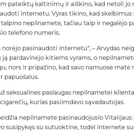
m pateiktų kaltinimų ir aiškino, kad netoli 
naudoti internetu. Vyras tikino, kad skelbimus
alpino nepilnametė, tačiau taip ir negalėjo p
šio telefono numeris.
 norėjo pasinaudoti internetu“, – Arvydas nei
og ją pardavinėjo kitiems vyrams, o nepilname
gu, nors ir pripažino, kad savo namuose matė 
r papuošalus.
už seksualines paslaugas nepilnametei klienta
r cigarečių, kurias pasiimdavo sąvadautojas.
leidžia nepilnamete pasinaudojusio Vitalijaus l
 susipykęs su sutuoktine, todėl internete su