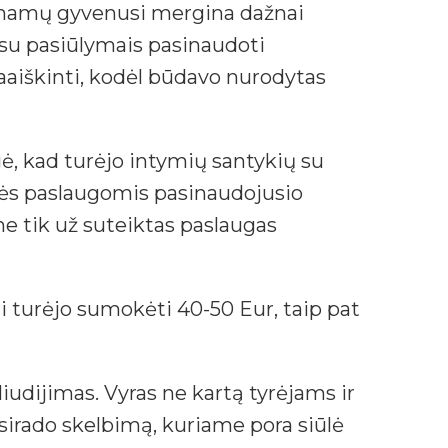
jo namų gyvenusi mergina dažnai
 su pasiūlymais pasinaudoti
aaiškinti, kodėl būdavo nurodytas
gė, kad turėjo intymių santykių su
tės paslaugomis pasinaudojusio
ne tik už suteiktas paslaugas
i turėjo sumokėti 40-50 Eur, taip pat
iudijimas. Vyras ne kartą tyrėjams ir
sirado skelbimą, kuriame pora siūlė