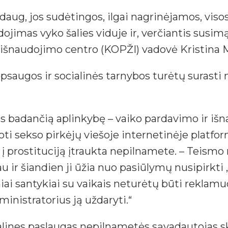
daug, jos sudėtingos, ilgai nagrinėjamos, vis
jimas vyko šalies viduje ir, verčiantis susimąs
išnaudojimo centro (KOPŽI) vadovė Kristina M
psaugos ir socialinės tarnybos turėtų surasti n
kis badančią aplinkybę – vaiko pardavimo ir iš
ti sekso pirkėjų viešoje internetinėje platform
 į prostituciją įtraukta nepilnamete. – Teis
iau ir šiandien ji ūžia nuo pasiūlymų nusipirkti
iniai santykiai su vaikais neturėtų būti rekla
ministratorius ją uždaryti.“
alines paslaugas nepilnametės sąvadautojas 