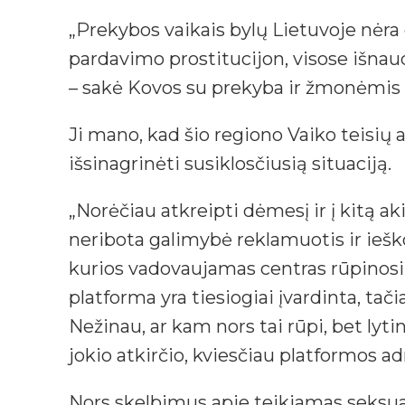
„Prekybos vaikais bylų Lietuvoje nėra 
pardavimo prostitucijon, visose išnaudo
– sakė Kovos su prekyba ir žmonėmis 
Ji mano, kad šio regiono Vaiko teisių a
išsinagrinėti susiklosčiusią situaciją.
„Norėčiau atkreipti dėmesį ir į kitą a
neribota galimybė reklamuotis ir ieško
kurios vadovaujamas centras rūpinosi
platforma yra tiesiogiai įvardinta, tač
Nežinau, ar kam nors tai rūpi, bet lyt
jokio atkirčio, kviesčiau platformos ad
Nors skelbimus apie teikiamas seksu