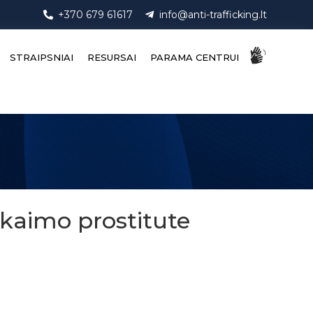
+370 679 61617
info@anti-trafficking.lt
STRAIPSNIAI
RESURSAI
PARAMA CENTRUI
 kaimo prostitute