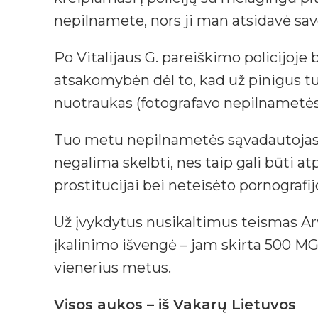
nepilnamete, nors ji man atsidavė sav
Po Vitalijaus G. pareiškimo policijoj
atsakomybėn dėl to, kad už pinigus t
nuotraukas (fotografavo nepilnametės be
Tuo metu nepilnametės sąvadautojas, 
negalima skelbti, nes taip gali būti 
prostitucijai bei neteisėto pornograf
Už įvykdytus nusikaltimus teismas Ar
įkalinimo išvengė – jam skirta 500 MGL
vienerius metus.
Visos aukos – iš Vakarų Lietuvos