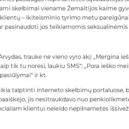
ojami skelbimai viename Žemaitijos kaime gyve
 klientų – ikiteisminio tyrimo metu pareigūna
 ar pasinaudoti jos teikiamomis seksualinėmis
rvydas, traukė ne vieno vyro akį: „Mergina ieš
aip tik tu norėsi, laukiu SMS“; „Pora ieško mei
 pasiūlymai“ ir kt.
kia talptinti interneto skelbimų portaluose, bu
 paaiškėjo, jis nesitraukdavo nuo penkiolikmetė
cialiam klientui neleido nepilnametės išsivežti