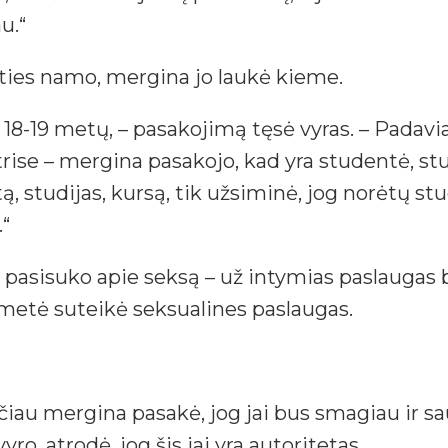
u.“
paties namo, mergina jo laukė kieme.
a 18-19 metų, – pasakojimą tęsė vyras. – Padavia
trise – mergina pasakojo, kad yra studentė, stu
, studijas, kursą, tik užsiminė, jog norėtų stu
.“
 pasisuko apie seksą – už intymias paslaugas
nametė suteikė seksualines paslaugas.
čiau mergina pasakė, jog jai bus smagiau ir sa
ro, atrodė, jog šis jai yra autoritetas.