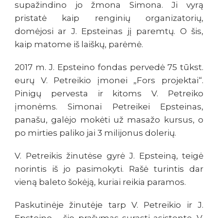
supažindino jo žmona Simona. Ji vyrą
pristatė kaip renginių organizatorių,
domėjosi ar J. Epsteinas jį paremtų. O šis,
kaip matome iš laiškų, parėmė.
2017 m. J. Epsteino fondas pervedė 75 tūkst.
eurų V. Petreikio įmonei „Fors projektai“.
Pinigų pervesta ir kitoms V. Petreiko
įmonėms. Simonai Petreikei Epsteinas,
panašu, galėjo mokėti už masažo kursus, o
po mirties paliko jai 3 milijonus dolerių.
V. Petreikis žinutėse gyrė J. Epsteiną, teigė
norintis iš jo pasimokyti. Rašė turintis dar
vieną baleto šokėją, kuriai reikia paramos.
Paskutinėje žinutėje tarp V. Petreikio ir J.