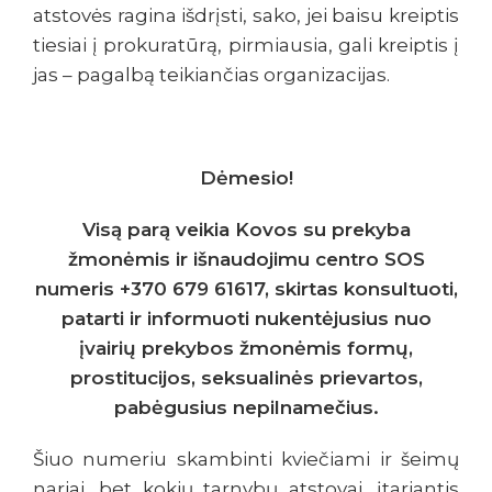
atstovės ragina išdrįsti, sako, jei baisu kreiptis
tiesiai į prokuratūrą, pirmiausia, gali kreiptis į
jas – pagalbą teikiančias organizacijas.
Dėmesio!
Visą parą veikia Kovos su prekyba
žmonėmis ir išnaudojimu centro SOS
numeris +370 679 61617, skirtas konsultuoti,
patarti ir informuoti nukentėjusius nuo
įvairių prekybos žmonėmis formų,
prostitucijos, seksualinės prievartos,
pabėgusius nepilnamečius.
Šiuo numeriu skambinti kviečiami ir šeimų
nariai, bet kokių tarnybų atstovai, įtariantis