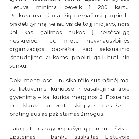
Lietuva minima beveik 1 200 kartų.
Prokuratūra, iš pradžių nemačiusi pagrindo
pradėti tyrimą, vėliau vis dėlto jį inicijavo, nors
kol kas galimos aukos į teisėsaugą
nesikreipė. Tuo metu nevyriausybinės
organizacijos pabrėžia, kad seksualinio
išnaudojimo aukoms prabilti gali būti itin
sunku.
Dokumentuose – nusikaltėlio susirašinėjimai
su lietuvėmis, kuriuose ir pasakojimai apie
gyvenimą – kai kurios merginos J. Epsteino
net klausė, ar verta skiepytis, nes šis –
protingiausias pažįstamas žmogus.
Taip pat – daugybė prašymų paremti. Išvis J.
Epsteinas į bankų sąskaitas Lietuvoje