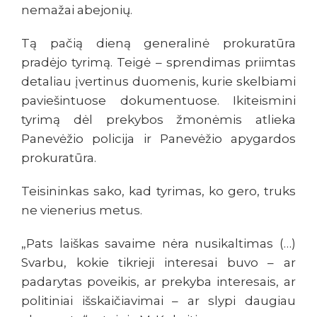
nemažai abejonių.
Tą pačią dieną generalinė prokuratūra
pradėjo tyrimą. Teigė – sprendimas priimtas
detaliau įvertinus duomenis, kurie skelbiami
paviešintuose dokumentuose. Ikiteismini
tyrimą dėl prekybos žmonėmis atlieka
Panevėžio policija ir Panevėžio apygardos
prokuratūra.
Teisininkas sako, kad tyrimas, ko gero, truks
ne vienerius metus.
„Pats laiškas savaime nėra nusikaltimas (…)
Svarbu, kokie tikrieji interesai buvo – ar
padarytas poveikis, ar prekyba interesais, ar
politiniai išskaičiavimai – ar slypi daugiau