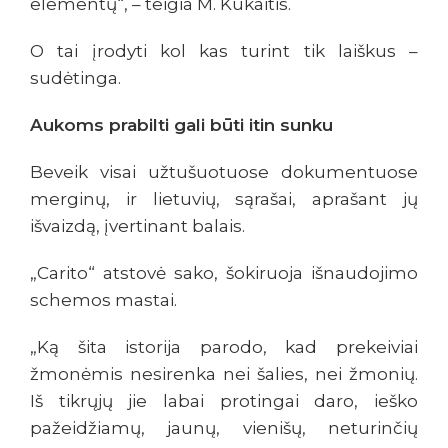
elementų“, – teigia M. Kukaitis.
O tai įrodyti kol kas turint tik laiškus –
sudėtinga.
Aukoms prabilti gali būti itin sunku
Beveik visai užtušuotuose dokumentuose
merginų, ir lietuvių, sąrašai, aprašant jų
išvaizdą, įvertinant balais.
„Carito“ atstovė sako, šokiruoja išnaudojimo
schemos mastai.
„Ką šita istorija parodo, kad prekeiviai
žmonėmis nesirenka nei šalies, nei žmonių.
Iš tikrųjų jie labai protingai daro, ieško
pažeidžiamų, jaunų, vienišų, neturinčių