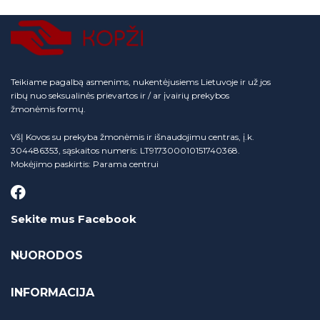
Teikiame pagalbą asmenims, nukentėjusiems Lietuvoje ir už jos
ribų nuo seksualinės prievartos ir / ar įvairių prekybos
žmonėmis formų.
VšĮ Kovos su prekyba žmonėmis ir išnaudojimu centras, į.k.
304486353, sąskaitos numeris: LT917300010151740368.
Mokėjimo paskirtis: Parama centrui
Sekite mus Facebook
NUORODOS
INFORMACIJA