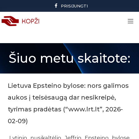
PRISIJUNGTI
Šiuo metu skaitote:
Lietuva Epsteino bylose: nors galimos
aukos į teisėsaugą dar nesikreipė,
tyrimas pradėtas (“www.lrt.lt”, 2026-
02-09)
Lytinio nusikaltėlio Jeffrio Epsteino bylose