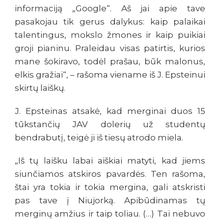
informaciją „Google“. Aš jai apie tave
pasakojau tik gerus dalykus: kaip palaikai
talentingus, mokslo žmones ir kaip puikiai
groji pianinu. Praleidau visas patirtis, kurios
mane šokiravo, todėl prašau, būk malonus,
elkis gražiai“, – rašoma viename iš J. Epsteinui
skirtų laiškų.
J. Epsteinas atsakė, kad merginai duos 15
tūkstančių JAV dolerių už studentų
bendrabutį, teigė ji iš tiesų atrodo miela.
„Iš tų laišku labai aiškiai matyti, kad jiems
siunčiamos atskiros pavardės. Ten rašoma,
štai yra tokia ir tokia mergina, gali atskristi
pas tave į Niujorką. Apibūdinamas tų
merginų amžius ir taip toliau. (…) Tai nebuvo