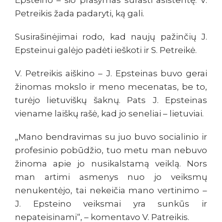
Epsteino – šio prašymas surasti asistentę. V.
Petreikis žada padaryti, ką gali.
Susirašinėjimai rodo, kad naujų pažinčių J.
Epsteinui galėjo padėti ieškoti ir S. Petreikė.
V. Petreikis aiškino – J. Epsteinas buvo gerai
žinomas mokslo ir meno mecenatas, be to,
turėjo lietuviškų šaknų. Pats J. Epsteinas
viename laiškų rašė, kad jo seneliai – lietuviai.
„Mano bendravimas su juo buvo socialinio ir
profesinio pobūdžio, tuo metu man nebuvo
žinoma apie jo nusikalstamą veiklą. Nors
man artimi asmenys nuo jo veiksmų
nenukentėjo, tai nekeičia mano vertinimo –
J. Epsteino veiksmai yra sunkūs ir
nepateisinami“, – komentavo V. Patreikis.