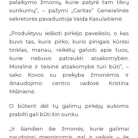
palaikymo žmonių, kurie patyrė tam tikrų
sunkumų“, – pažymi „Caritas“ Generalinės
sekretorės pavaduotoja Vaida Kasulaitienė.
„Produktyvu ieškoti pirkėjo paveikslo, o kas
buvo tas, kuris pirko, kurio pinigais kūrėsi
tinklas, manau, reikėtų galvoti apie tuos,
kurie nebuvo patraukti atsakomybėn.
Moralinė ir teisinė atsakomybė turi būti“, –
sako Kovos su prekyba žmonėmis ir
išnaudojimo centro vadovė Kristina
Mišinienė.
O būtent dėl tų galimų pirkėjų aukoms
prabilti gali būti itin sunku.
„Ir šiandien šie žmonės, kurie galimai
naudojosi merginomis, gal ir vaikais – jie