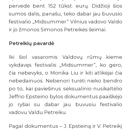
pervedė bent 152 tūkst. eurų. Didžioji šios
sumos dalis, panašu, teko dabar jau buvusio
festivalio „Midsummer“ Vilnius vadovo Valdo
ir jo žmonos Simonos Petreikės šeimai.
Petreikių pavardė
Iki šiol vasaromis Valdovų rūmų kieme
vykdavęs festivalis „Midsummer“, ko gero,
čia nebevyks, o Monika Liu ir kiti atlikėjai čia
nebedainuos. Nebenori turėti nieko bendro
po to, kai paviešinus seksualinio nusikaltėlio
Jeffrio Epsteino bylos dokumentus paaiškėjo
jo ryšiai su dabar jau buvusiu festivalio
vadovu Valdu Petreiku.
Pagal dokumentus – J. Epsteiną ir V. Petreikį