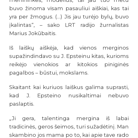
menininkes, modelius, tai jau tuo metu
buvo žinoma visam pasauliui aiškiai, kas tai
yra per žmogus. (…) Jis jau turėjo bylų, buvo
įkalintas“, – sako LRT radijo žurnalistas
Marius Jokūbaitis.
Iš laiškų aiškėja, kad vienos merginos
supažindindavo su J. Epsteinu kitas, kurioms
reikėjo vienokios ar kitokios piniginės
pagalbos – būstui, mokslams.
Skaitant kai kuriuos laiškus galima suprasti,
kad J. Epsteino nusikaltimai nebuvo
paslaptis.
„Ji gera, talentinga mergina iš labai
tradicinės, geros šeimos, turi sužadėtinį. Man
skambino jos mama po to, kai apie tave rado