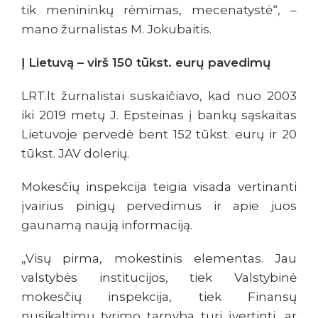
tik menininkų rėmimas, mecenatystė“, –
mano žurnalistas M. Jokubaitis.
Į Lietuvą – virš 150 tūkst. eurų pavedimų
LRT.lt žurnalistai suskaičiavo, kad nuo 2003
iki 2019 metų J. Epsteinas į bankų sąskaitas
Lietuvoje pervedė bent 152 tūkst. eurų ir 20
tūkst. JAV dolerių.
Mokesčių inspekcija teigia visada vertinanti
įvairius pinigų pervedimus ir apie juos
gaunamą naują informaciją.
„Visų pirma, mokestinis elementas. Jau
valstybės institucijos, tiek Valstybinė
mokesčių inspekcija, tiek Finansų
nusikaltimų tyrimo tarnyba turi įvertinti, ar