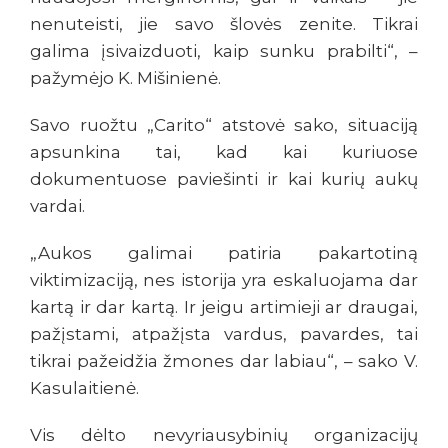
nenuteisti, jie savo šlovės zenite. Tikrai
galima įsivaizduoti, kaip sunku prabilti“, –
pažymėjo K. Mišinienė.
Savo ruožtu „Carito“ atstovė sako, situaciją
apsunkina tai, kad kai kuriuose
dokumentuose paviešinti ir kai kurių aukų
vardai.
„Aukos galimai patiria pakartotiną
viktimizaciją, nes istorija yra eskaluojama dar
kartą ir dar kartą. Ir jeigu artimieji ar draugai,
pažįstami, atpažįsta vardus, pavardes, tai
tikrai pažeidžia žmones dar labiau“, – sako V.
Kasulaitienė.
Vis dėlto nevyriausybinių organizacijų