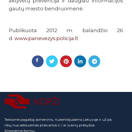
aktyvėtų prevencija ir daugiau informacijos
gautų miesto bendruomenė.
Publikuota 2012 m. balandžio 26
d.
www.panevezys.policija.lt
Teikiame pagalbą asmenims, nukentėjusiems Lietuvoje ir už jos
ribų nuo seksualinės prievartos ir / ar įvairių prekybos
žmonėmis formų.