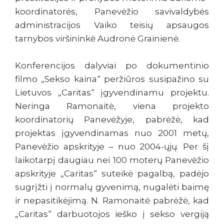
koordinatorės, Panevėžio savivaldybės
administracijos Vaiko teisių apsaugos
tarnybos viršininkė Audronė Grainienė.
Konferencijos dalyviai po dokumentinio
filmo „Sekso kaina“ peržiūros susipažino su
Lietuvos „Caritas“ įgyvendinamu projektu.
Neringa Ramonaitė, viena projekto
koordinatorių Panevėžyje, pabrėžė, kad
projektas įgyvendinamas nuo 2001 metų,
Panevėžio apskrityje – nuo 2004-ųjų. Per šį
laikotarpį daugiau nei 100 moterų Panevėžio
apskrityje „Caritas“ suteikė pagalbą, padėjo
sugrįžti į normalų gyvenimą, nugalėti baimę
ir nepasitikėjimą. N. Ramonaitė pabrėžė, kad
„Caritas“ darbuotojos ieško į sekso vergiją