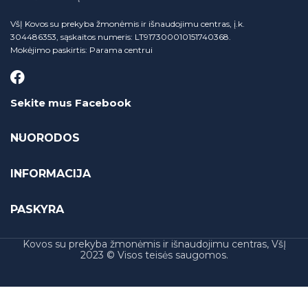
VšĮ Kovos su prekyba žmonėmis ir išnaudojimu centras, į.k.
304486353, sąskaitos numeris: LT917300010151740368.
Mokėjimo paskirtis: Parama centrui
Sekite mus Facebook
NUORODOS
INFORMACIJA
PASKYRA
Kovos su prekyba žmonėmis ir išnaudojimu centras, VšĮ
2023 © Visos teisės saugomos.