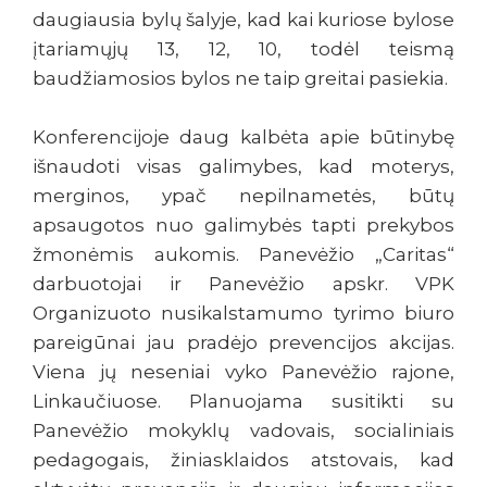
daugiausia bylų šalyje, kad kai kuriose bylose
įtariamųjų 13, 12, 10, todėl teismą
baudžiamosios bylos ne taip greitai pasiekia.
Konferencijoje daug kalbėta apie būtinybę
išnaudoti visas galimybes, kad moterys,
merginos, ypač nepilnametės, būtų
apsaugotos nuo galimybės tapti prekybos
žmonėmis aukomis. Panevėžio „Caritas“
darbuotojai ir Panevėžio apskr. VPK
Organizuoto nusikalstamumo tyrimo biuro
pareigūnai jau pradėjo prevencijos akcijas.
Viena jų neseniai vyko Panevėžio rajone,
Linkaučiuose. Planuojama susitikti su
Panevėžio mokyklų vadovais, socialiniais
pedagogais, žiniasklaidos atstovais, kad