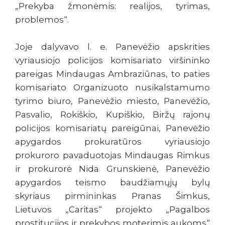
„Prekyba žmonėmis: realijos, tyrimas,
problemos“.
Joje dalyvavo l. e. Panevėžio apskrities
vyriausiojo policijos komisariato viršininko
pareigas Mindaugas Ambraziūnas, to paties
komisariato Organizuoto nusikalstamumo
tyrimo biuro, Panevėžio miesto, Panevėžio,
Pasvalio, Rokiškio, Kupiškio, Biržų rajonų
policijos komisariatų pareigūnai, Panevėžio
apygardos prokuratūros vyriausiojo
prokuroro pavaduotojas Mindaugas Rimkus
ir prokurorė Nida Grunskienė, Panevėžio
apygardos teismo baudžiamųjų bylų
skyriaus pirmininkas Pranas Šimkus,
Lietuvos „Caritas“ projekto „Pagalbos
prostitucijos ir prekybos moterimis aukoms“