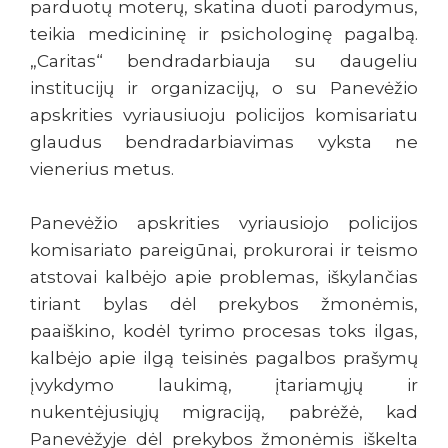
parduotų moterų, skatina duoti parodymus,
teikia medicininę ir psichologinę pagalbą.
„Caritas“ bendradarbiauja su daugeliu
institucijų ir organizacijų, o su Panevėžio
apskrities vyriausiuoju policijos komisariatu
glaudus bendradarbiavimas vyksta ne
vienerius metus.
Panevėžio apskrities vyriausiojo policijos
komisariato pareigūnai, prokurorai ir teismo
atstovai kalbėjo apie problemas, iškylančias
tiriant bylas dėl prekybos žmonėmis,
paaiškino, kodėl tyrimo procesas toks ilgas,
kalbėjo apie ilgą teisinės pagalbos prašymų
įvykdymo laukimą, įtariamųjų ir
nukentėjusiųjų migraciją, pabrėžė, kad
Panevėžyje dėl prekybos žmonėmis iškelta