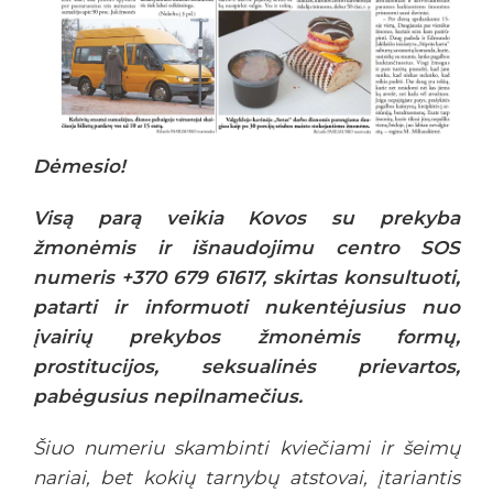
Dėmesio!
Visą parą veikia Kovos su prekyba
žmonėmis ir išnaudojimu centro SOS
numeris +370 679 61617, skirtas konsultuoti,
patarti ir informuoti nukentėjusius nuo
įvairių prekybos žmonėmis formų,
prostitucijos, seksualinės prievartos,
pabėgusius nepilnamečius.
Šiuo numeriu skambinti kviečiami ir šeimų
nariai, bet kokių tarnybų atstovai, įtariantis