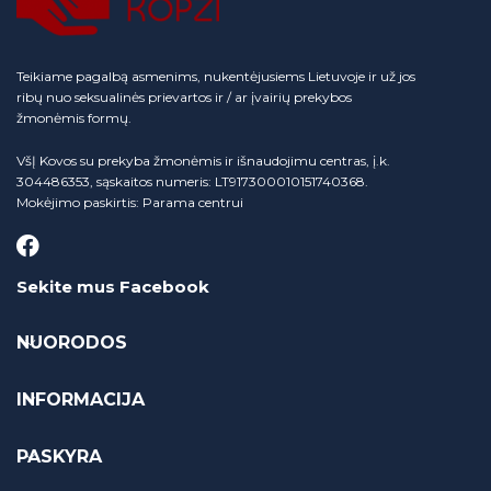
Teikiame pagalbą asmenims, nukentėjusiems Lietuvoje ir už jos
ribų nuo seksualinės prievartos ir / ar įvairių prekybos
žmonėmis formų.
VšĮ Kovos su prekyba žmonėmis ir išnaudojimu centras, į.k.
304486353, sąskaitos numeris: LT917300010151740368.
Mokėjimo paskirtis: Parama centrui
Sekite mus Facebook
NUORODOS
INFORMACIJA
PASKYRA