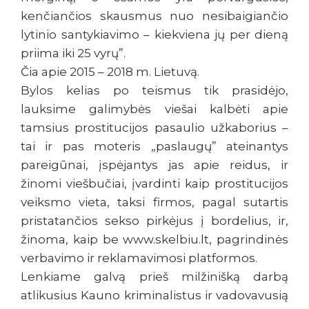
kenčiančios skausmus nuo nesibaigiančio
lytinio santykiavimo – kiekviena jų per dieną
priima iki 25 vyrų”.
Čia apie 2015 – 2018 m. Lietuvą.
Bylos kelias po teismus tik prasidėjo,
lauksime galimybės viešai kalbėti apie
tamsius prostitucijos pasaulio užkaborius –
tai ir pas moteris „paslaugų” ateinantys
pareigūnai, įspėjantys jas apie reidus, ir
žinomi viešbučiai, įvardinti kaip prostitucijos
veiksmo vieta, taksi firmos, pagal sutartis
pristatančios sekso pirkėjus į bordelius, ir,
žinoma, kaip be www.skelbiu.lt, pagrindinės
verbavimo ir reklamavimosi platformos.
Lenkiame galvą prieš milžinišką darbą
atlikusius Kauno kriminalistus ir vadovavusią