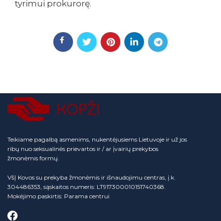
tyrimui prokurorę.
Teikiame pagalbą asmenims, nukentėjusiems Lietuvoje ir už jos
ribų nuo seksualinės prievartos ir / ar įvairių prekybos
žmonėmis formų.
VšĮ Kovos su prekyba žmonėmis ir išnaudojimu centras, į.k.
304486353, sąskaitos numeris: LT917300010151740368.
Mokėjimo paskirtis: Parama centrui