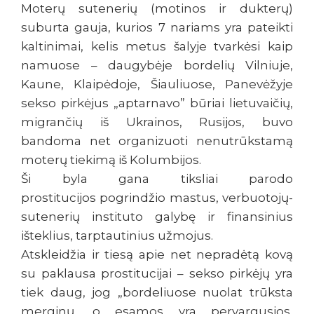
Moterų sutenerių (motinos ir dukterų)
suburta gauja, kurios 7 nariams yra pateikti
kaltinimai, kelis metus šalyje tvarkėsi kaip
namuose – daugybėje bordelių Vilniuje,
Kaune, Klaipėdoje, Šiauliuose, Panevėžyje
sekso pirkėjus „aptarnavo” būriai lietuvaičių,
migrančių iš Ukrainos, Rusijos, buvo
bandoma net organizuoti nenutrūkstamą
moterų tiekimą iš Kolumbijos.
Ši byla gana tiksliai parodo
prostitucijos pogrindžio mastus, verbuotojų-
sutenerių instituto galybę ir finansinius
išteklius, tarptautinius užmojus.
Atskleidžia ir tiesą apie net nepradėtą kovą
su paklausa prostitucijai – sekso pirkėjų yra
tiek daug, jog „bordeliuose nuolat trūksta
merginų, o esamos yra pervargusios,