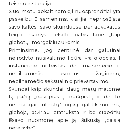
teismo instanciją.
Šiuo metu apkaltinamieji nuosprendžiai yra
paskelbti 3 asmenims, visi jie nepripažįsta
savo kaltės, savo skunduose per advokatus
teigia esantys nekalti, patys tapę „taip
globotų” mergaičių aukomis.
Priminsime, jog centrinė dar galutinai
neįrodyto nusikaltimo figūra yra globėjas, I
instancijoje nuteistas dėl mažamečio ir
nepilnamečio asmens žaginimo,
nepilnamečio seksualinio prievartavimo.
Skundai kaip skundai, daug metų matome
tą pačią „nesuprastų, neišgirstų ir dėl to
neteisingai nuteistų” logiką, gal tik moteris,
globėja, atviriau pratrūksta ir be stabdžių
išsako nuomonę apie ją ištikusią „baisią
neteisybę”.