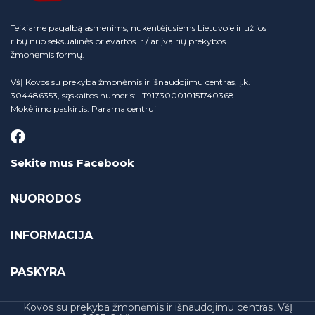
Teikiame pagalbą asmenims, nukentėjusiems Lietuvoje ir už jos
ribų nuo seksualinės prievartos ir / ar įvairių prekybos
žmonėmis formų.
VšĮ Kovos su prekyba žmonėmis ir išnaudojimu centras, į.k.
304486353, sąskaitos numeris: LT917300010151740368.
Mokėjimo paskirtis: Parama centrui
Sekite mus Facebook
NUORODOS
INFORMACIJA
PASKYRA
Kovos su prekyba žmonėmis ir išnaudojimu centras, VšĮ