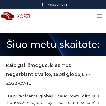
PRISIJUNGTI
Šiuo metu skaitote:
Kaip gali žmogus, iš esmės
negerbiantis vaiko, tapti globėju? -
2023-07-10
Taip vadinama globėjų, daug metų dirbusių
Panevėžio rajone, byla keliauja į sekančią