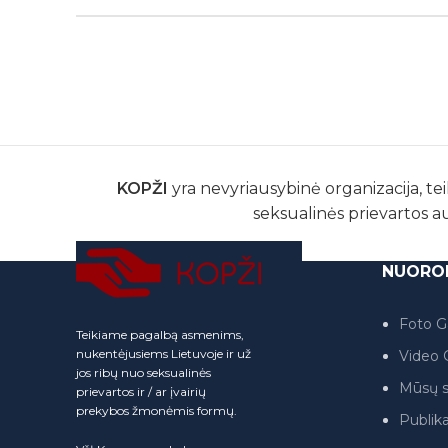
KOPŽI
yra nevyriausybinė organizacija, tei
seksualinės prievartos a
NUORO
Foto Ga
Teikiame pagalbą asmenims,
nukentėjusiems Lietuvoje ir už
Video G
jos ribų nuo seksualinės
Mūsų s
prievartos ir / ar įvairių
prekybos žmonėmis formų.
Publika