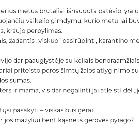
erius metus brutaliai išnaudota patėvio, yra
ojančiu vaikelio gimdymu, kurio metu jai buvo
os, kraujo perpylimas.
is, žadantis „viskuo” pasirūpinti, karantino m
vijo dar paauglystėje su keliais bendraamžiais
ariai priteisto poros šimtų žalos atlyginimo sus
los sumas.
ir mama, vis dar negalinti jai atleisti dėl „įd
tųsi pasakyti – viskas bus gerai…
ir jos mažyliui bent kąsnelis gerovės pyrago?