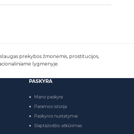
paslaugas prekybos žmonėmis, prostitucijos,
nacionaliniame lygmenyje.
PASKYRA
Mano paskyra
Paramos istorija
Paskyros nustatymai
Slaptažodžio atkūrimas