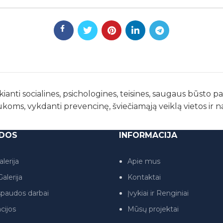
kianti socialines, psichologines, teisines, saugaus būsto 
ukoms, vykdanti prevencinę, šviečiamąją veiklą vietos ir 
DOS
INFORMACIJA
lerija
Apie mus
alerija
Kontaktai
paudos darbai
Įvykiai ir Renginiai
cijos
Mūsų projektai