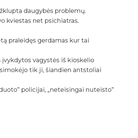
 užklupta daugybės problemų.
 kviestas net psichiatras.
etą praleidęs gerdamas kur tai
 įvykdytos vagystės iš kioskelio
imokėjo tik ji, šiandien antstoliai
uoto” policijai, „neteisingai nuteisto”