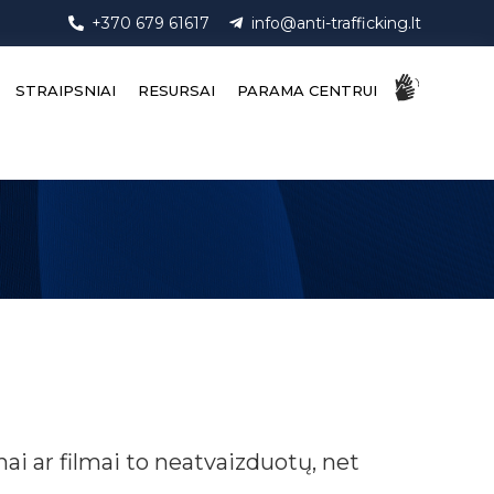
+370 679 61617
info@anti-trafficking.lt
STRAIPSNIAI
RESURSAI
PARAMA CENTRUI
ai ar filmai to neatvaizduotų, net