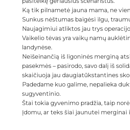
pasitelkę geriausius scenaristus.
Ką tik pilnametė jauna mama, ne vien
Sunkus nėštumas baigėsi ilgu, traumu
Naujagimiui atliktos jau trys operacij
Vaikelio tėvas yra vaikų namų auklėtin
landynėse.
Neišeinančią iš ligoninės merginą atsi
pasekmės – pasirodo, savo dalį iš solid
skaičiuoja jau daugiatūkstantines sko
Padedame kuo galime, nepalieka dukters 
sugyventinio.
Štai tokia gyvenimo pradžia, taip norė
Įdomu, ar teks šiai jaunutei merginai 