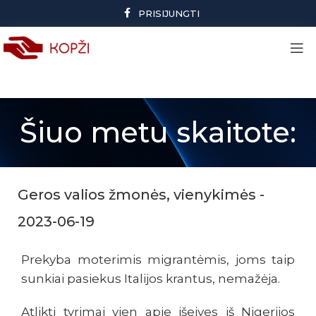
PRISIJUNGTI
Šiuo metu skaitote:
Geros valios žmonės, vienykimės -
2023-06-19
Prekyba moterimis migrantėmis, joms taip
sunkiai pasiekus Italijos krantus, nemažėja.
Atlikti tyrimai vien apie išeives iš Nigerijos