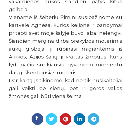
vakardienos aukos šiandien patys kitus
gelbėja…
Viename iš šelterių Rimini susipažinome su
kartvele Agnesa, kurios kelionė ir bandymai
pritapti svetimoje šalyje buvo labai nelengvi.
Šiandien mergina dirba prekybos moterimis
aukų globėja, ji rūpinasi migrantėmis iš
Afrikos, Azijos šalių, ji yra tas žmogus, kuris
lydi pačiu sunkiausiu gyvenimo momentu
daug iškentėjusias moteris.
Dar kartą įsitikinome, kad ne tik nusikaltėliai
gali veikti be sienų, bet ir geros valios
žmonės gali būti viena šeima