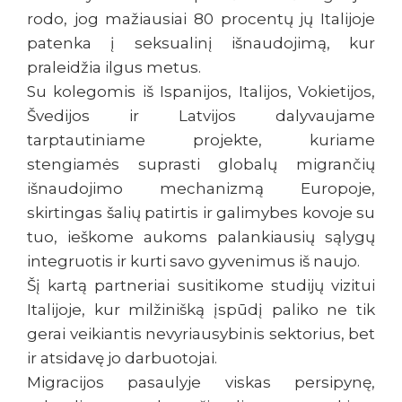
rodo, jog mažiausiai 80 procentų jų Italijoje
patenka į seksualinį išnaudojimą, kur
praleidžia ilgus metus.
Su kolegomis iš Ispanijos, Italijos, Vokietijos,
Švedijos ir Latvijos dalyvaujame
tarptautiniame projekte, kuriame
stengiamės suprasti globalų migrančių
išnaudojimo mechanizmą Europoje,
skirtingas šalių patirtis ir galimybes kovoje su
tuo, ieškome aukoms palankiausių sąlygų
integruotis ir kurti savo gyvenimus iš naujo.
Šį kartą partneriai susitikome studijų vizitui
Italijoje, kur milžinišką įspūdį paliko ne tik
gerai veikiantis nevyriausybinis sektorius, bet
ir atsidavę jo darbuotojai.
Migracijos pasaulyje viskas persipynę,