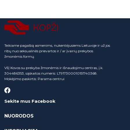
Teikiame pagalbą asmenims, nukentėjusiems Lietuvoje ir už jos
ribų nuo seksualinės prievartos ir / ar įvairių prekybos
žmonėmis formų.
VšĮ Kovos su prekyba žmonėmis ir išnaudojimu centras, į.k.
304486353, sąskaitos numeris: LT917300010151740368.
Mokėjimo paskirtis: Parama centrui
Sekite mus Facebook
NUORODOS