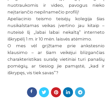
nuotraukomis ir video, pavogus nieko
neįtariančio nepilnamečio profilį!
Apeliacinio teismo teisėjų kolegija šias
nusikalstamas veikas įvertino jau kitaip –
nuteisė šį „labai labai nekaltą” interneto
iškrypėlį 1 m. ir 10 mėn. laisvės atėmimo.
O mes vėl grįžtame prie ankstesnio
klausimo – ar šiam veikėjui blizgančias
charakteristikas surašę vietiniai turi panašių
pomėgių, ar tiesiog jie pamąstė, „kad ir
iškrypęs, vis tiek savas”?