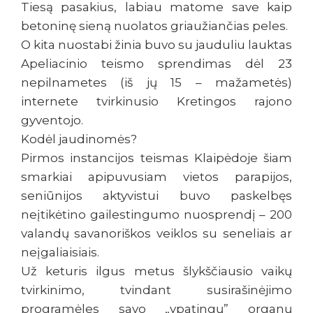
Tiesą pasakius, labiau matome save kaip
betoninę sieną nuolatos griaužiančias peles.
O kita nuostabi žinia buvo su jauduliu lauktas
Apeliacinio teismo sprendimas dėl 23
nepilnametes (iš jų 15 – mažametės)
internete tvirkinusio Kretingos rajono
gyventojo.
Kodėl jaudinomės?
Pirmos instancijos teismas Klaipėdoje šiam
smarkiai apipuvusiam vietos parapijos,
seniūnijos aktyvistui buvo paskelbęs
neįtikėtino gailestingumo nuosprendį – 200
valandų savanoriškos veiklos su seneliais ar
neįgaliaisiais.
Už keturis ilgus metus šlykščiausio vaikų
tvirkinimo, tvindant susirašinėjimo
programėles savo „ypatingų” organų