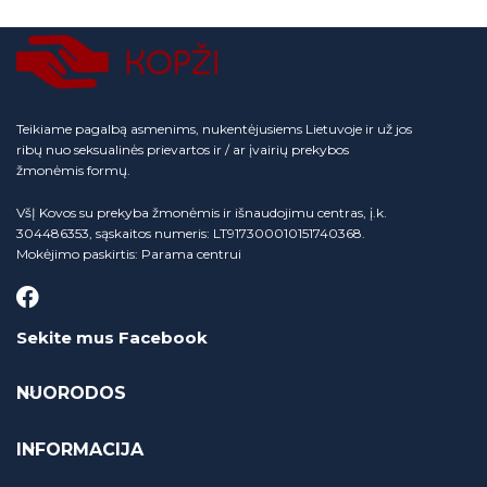
Teikiame pagalbą asmenims, nukentėjusiems Lietuvoje ir už jos
ribų nuo seksualinės prievartos ir / ar įvairių prekybos
žmonėmis formų.
VšĮ Kovos su prekyba žmonėmis ir išnaudojimu centras, į.k.
304486353, sąskaitos numeris: LT917300010151740368.
Mokėjimo paskirtis: Parama centrui
Sekite mus Facebook
NUORODOS
INFORMACIJA