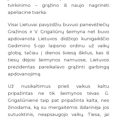
tvirkinimo – grąžino iš naujo nagrinėti
apeliacine tvarka.
Visai Lietuvai pavyzdžiu buvusi panevėžiečių
Gražinos ir V. Grigaliūnų šeimyna net buvo
apdovanota Lietuvos didžiojo kunigaikščio
Gedimino 5-ojo laipsnio ordinu už vaikų
globą, tačiau į dienos šviesą iškilus, kas iš
tiesų dėjosi šeimynos namuose, Lietuvos
prezidentas pareikalavo grąžinti garbingą
apdovanojimą.
Už nusikaltimus prieš vaikus kaltu
pripažintas ne tik šeimynos tėvas. G.
Grigaliūnienė taip pat pripažinta kalta, nes
žinodama, ką su mergaitėmis išdarinėja jos
sutuoktinis, neapsaugojo vaikų. Tiesa, jai