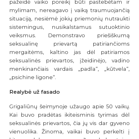
pažeidė vaiko poreikį būti pastebėtam ir
mylimam, nereagavo į vaiką traumuojančią
situaciją, nesiėmė jokių priemonių nutraukti
sistemingus, nusikalstamus sutuoktinio
veiksmus. Demonstravo priešiškumą
seksualinę prievartą patiriančioms
mergaitėms, kaltino jas dėl patiriamos
seksualinės prievartos, įžeidinėjo, vadino
menkinančiais vardais „padla“, „kūtvela“,
„psichine ligone“.
Realybė už fasado
Grigaliūnų šeimynoje užaugo apie 50 vaikų.
Kai buvo pradėtas ikiteisminis tyrimas dėl
seksualinės prievartos, čia jų vis dar gyveno
vienuolika. Žinoma, vaikai buvo perkelti į