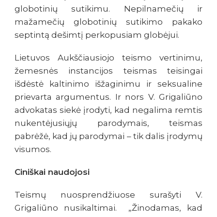
globotinių sutikimu. Nepilnamečių ir
mažamečių globotinių sutikimo pakako
septintą dešimtį perkopusiam globėjui.
Lietuvos Aukščiausiojo teismo vertinimu,
žemesnės instancijos teismas teisingai
išdėstė kaltinimo išžaginimu ir seksualine
prievarta argumentus. Ir nors V. Grigaliūno
advokatas siekė įrodyti, kad negalima remtis
nukentėjusiųjų parodymais, teismas
pabrėžė, kad jų parodymai – tik dalis įrodymų
visumos.
Ciniškai naudojosi
Teismų nuosprendžiuose surašyti V.
Grigaliūno nusikaltimai. „Žinodamas, kad