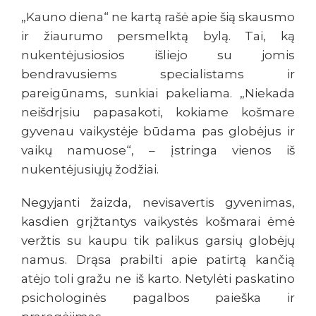
„Kauno diena“ ne kartą rašė apie šią skausmo
ir žiaurumo persmelktą bylą. Tai, ką
nukentėjusiosios išliejo su jomis
bendravusiems specialistams ir
pareigūnams, sunkiai pakeliama. „Niekada
neišdrįsiu papasakoti, kokiame košmare
gyvenau vaikystėje būdama pas globėjus ir
vaikų namuose“, – įstringa vienos iš
nukentėjusiųjų žodžiai.
Negyjanti žaizda, nevisavertis gyvenimas,
kasdien grįžtantys vaikystės košmarai ėmė
veržtis su kaupu tik palikus garsių globėjų
namus. Drąsa prabilti apie patirtą kančią
atėjo toli gražu ne iš karto. Netylėti paskatino
psichologinės pagalbos paieška ir