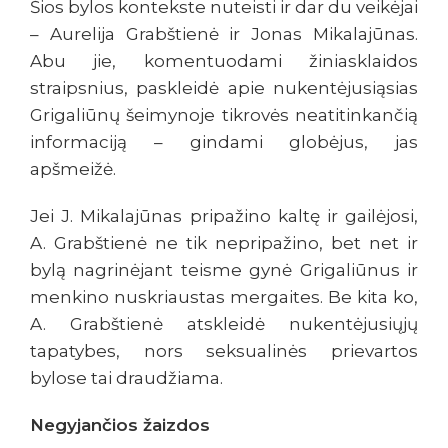
Šios bylos kontekste nuteisti ir dar du veikėjai
– Aurelija Grabštienė ir Jonas Mikalajūnas.
Abu jie, komentuodami žiniasklaidos
straipsnius, paskleidė apie nukentėjusiąsias
Grigaliūnų šeimynoje tikrovės neatitinkančią
informaciją – gindami globėjus, jas
apšmeižė.
Jei J. Mikalajūnas pripažino kaltę ir gailėjosi,
A. Grabštienė ne tik nepripažino, bet net ir
bylą nagrinėjant teisme gynė Grigaliūnus ir
menkino nuskriaustas mergaites. Be kita ko,
A. Grabštienė atskleidė nukentėjusiųjų
tapatybes, nors seksualinės prievartos
bylose tai draudžiama.
Negyjančios žaizdos