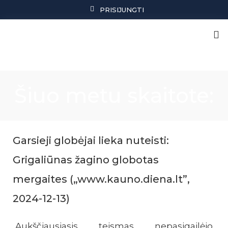
PRISIJUNGTI
Šiuo metu skaitote:
Garsieji globėjai lieka nuteisti:
Grigaliūnas žagino globotas
mergaites („www.kauno.diena.lt”,
2024-12-13)
Aukščiausiasis teismas nepasigailėjo