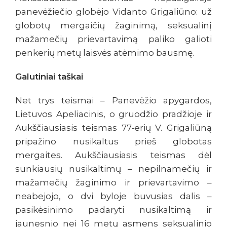
panevėžiečio globėjo Vidanto Grigaliūno: už
globotų mergaičių žaginimą, seksualinį
mažamečių prievartavimą paliko galioti
penkerių metų laisvės atėmimo bausmę.
Galutiniai taškai
Net trys teismai – Panevėžio apygardos,
Lietuvos Apeliacinis, o gruodžio pradžioje ir
Aukščiausiasis teismas 77-erių V. Grigaliūną
pripažino nusikaltus prieš globotas
mergaites. Aukščiausiasis teismas dėl
sunkiausių nusikaltimų – nepilnamečių ir
mažamečių žaginimo ir prievartavimo –
neabejojo, o dvi byloje buvusias dalis –
pasikėsinimo padaryti nusikaltimą ir
jaunesnio nei 16 metų asmens seksualinio