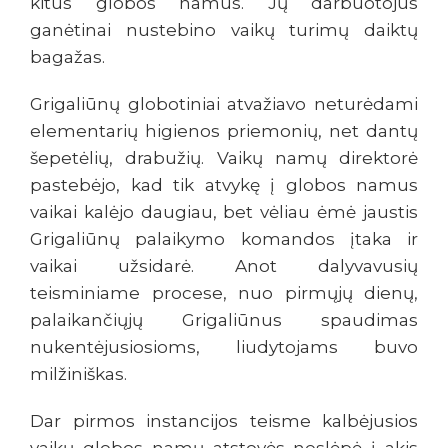
kitus globos namus. Jų darbuotojus
ganėtinai nustebino vaikų turimų daiktų
bagažas.
Grigaliūnų globotiniai atvažiavo neturėdami
elementarių higienos priemonių, net dantų
šepetėlių, drabužių. Vaikų namų direktorė
pastebėjo, kad tik atvykę į globos namus
vaikai kalėjo daugiau, bet vėliau ėmė jaustis
Grigaliūnų palaikymo komandos įtaka ir
vaikai užsidarė. Anot dalyvavusių
teisminiame procese, nuo pirmųjų dienų,
palaikančiųjų Grigaliūnus spaudimas
nukentėjusiosioms, liudytojams buvo
milžiniškas.
Dar pirmos instancijos teisme kalbėjusios