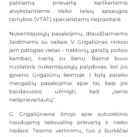
patiriamą prievartą kartkartėmis
atvykstantiems Vaiko teisių apsaugos
tarnybos (VTAT) specialistams neprasitarė.
Nukentėjusiųjų pasakojimu, draudžiamiems
žaidimams su vaikais V. Grigaliūnas rinkosi
jam patogias vietas – traktorių, garažą, poilsio
kambarį, tvartą su šienu. Baimė buvo
nuolatinis nukentėjusiųjų palydovas, kol jos
gyveno Grigaliūnų šeimoje. Į bylą pateko
mergaičių pasakojimai apie tai, kaip jos
bijodavusios užmigti, kad „senis
neišprievartautų“.
G.
Grigaliūnienė žinojo apie sutuoktinio
naudojamą seksualinę prievartą ir nieko
nedarė. Teismo vertinimu, tuo ji šiurkščiai