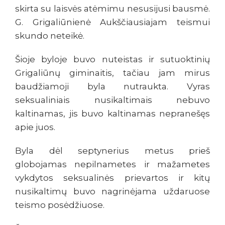
skirta su laisvės atėmimu nesusijusi bausmė.
G. Grigaliūnienė Aukščiausiajam teismui
skundo neteikė.
Šioje byloje buvo nuteistas ir sutuoktinių
Grigaliūnų giminaitis, tačiau jam mirus
baudžiamoji byla nutraukta. Vyras
seksualiniais nusikaltimais nebuvo
kaltinamas, jis buvo kaltinamas nepranešęs
apie juos.
Byla dėl septynerius metus prieš
globojamas nepilnametes ir mažametes
vykdytos seksualinės prievartos ir kitų
nusikaltimų buvo nagrinėjama uždaruose
teismo posėdžiuose.