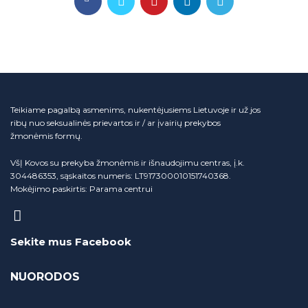
Teikiame pagalbą asmenims, nukentėjusiems Lietuvoje ir už jos
ribų nuo seksualinės prievartos ir / ar įvairių prekybos
žmonėmis formų.
VšĮ Kovos su prekyba žmonėmis ir išnaudojimu centras, į.k.
304486353, sąskaitos numeris: LT917300010151740368.
Mokėjimo paskirtis: Parama centrui
Sekite mus Facebook
NUORODOS