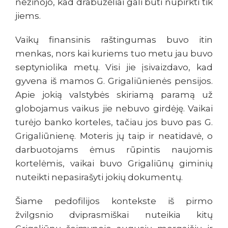
nežinojo, kad drabužėliai gali būti nupirkti tik
jiems.
Vaikų finansinis raštingumas buvo itin
menkas, nors kai kuriems tuo metu jau buvo
septyniolika metų. Visi jie įsivaizdavo, kad
gyvena iš mamos G. Grigaliūnienės pensijos.
Apie jokią valstybės skiriamą paramą už
globojamus vaikus jie nebuvo girdėję. Vaikai
turėjo banko korteles, tačiau jos buvo pas G.
Grigaliūnienę. Moteris jų taip ir neatidavė, o
darbuotojams ėmus rūpintis naujomis
kortelėmis, vaikai buvo Grigaliūnų giminių
nuteikti nepasirašyti jokių dokumentų.
Šiame pedofilijos kontekste iš pirmo
žvilgsnio dviprasmiškai nuteikia kitų