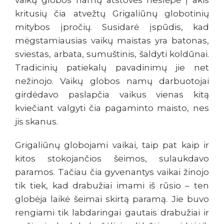
vaikų globos namų atstovės neslėpė į akis
kritusių čia atvežtų Grigaliūnų globotinių
mitybos įpročių. Susidarė įspūdis, kad
mėgstamiausias vaikų maistas yra batonas,
sviestas, arbata, sumuštinis, šaldyti koldūnai.
Tradicinių patiekalų pavadinimų jie net
nežinojo. Vaikų globos namų darbuotojai
girdėdavo paslapčia vaikus vienas kitą
kviečiant valgyti čia pagaminto maisto, nes
jis skanus.
Grigaliūnų globojami vaikai, taip pat kaip ir
kitos stokojančios šeimos, sulaukdavo
paramos. Tačiau čia gyvenantys vaikai žinojo
tik tiek, kad drabužiai imami iš rūsio – ten
globėja laikė šeimai skirtą paramą. Jie buvo
rengiami tik labdaringai gautais drabužiai ir