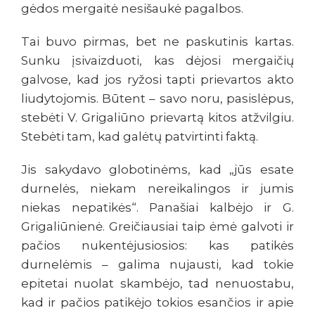
gėdos mergaitė nesišaukė pagalbos.
Tai buvo pirmas, bet ne paskutinis kartas.
Sunku įsivaizduoti, kas dėjosi mergaičių
galvose, kad jos ryžosi tapti prievartos akto
liudytojomis. Būtent – savo noru, pasislėpus,
stebėti V. Grigaliūno prievartą kitos atžvilgiu.
Stebėti tam, kad galėtų patvirtinti faktą.
Jis sakydavo globotinėms, kad „jūs esate
durnelės, niekam nereikalingos ir jumis
niekas nepatikės“. Panašiai kalbėjo ir G.
Grigaliūnienė. Greičiausiai taip ėmė galvoti ir
pačios nukentėjusiosios: kas patikės
durnelėmis – galima nujausti, kad tokie
epitetai nuolat skambėjo, tad nenuostabu,
kad ir pačios patikėjo tokios esančios ir apie