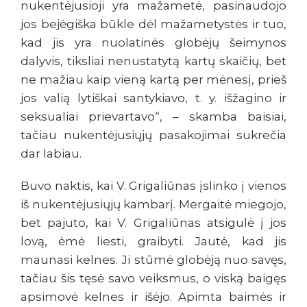
nukentėjusioji yra mažametė, pasinaudojo
jos bejėgiška būkle dėl mažametystės ir tuo,
kad jis yra nuolatinės globėjų šeimynos
dalyvis, tiksliai nenustatytą kartų skaičių, bet
ne mažiau kaip vieną kartą per mėnesį, prieš
jos valią lytiškai santykiavo, t. y. išžagino ir
seksualiai prievartavo“, – skamba baisiai,
tačiau nukentėjusiųjų pasakojimai sukrečia
dar labiau.
Buvo naktis, kai V. Grigaliūnas įslinko į vienos
iš nukentėjusiųjų kambarį. Mergaitė miegojo,
bet pajuto, kai V. Grigaliūnas atsigulė į jos
lovą, ėmė liesti, graibyti. Jautė, kad jis
maunasi kelnes. Ji stūmė globėją nuo savęs,
tačiau šis tęsė savo veiksmus, o viską baigęs
apsimovė kelnes ir išėjo. Apimta baimės ir