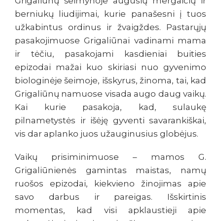
Grigaliūnų šeimynoje augusių mergaičių ir
berniukų liudijimai, kurie panašesni į tuos
užkabintus ordinus ir žvaigždes. Pastarųjų
pasakojimuose Grigaliūnai vadinami mama
ir tėčiu, pasakojami kasdieniai buities
epizodai mažai kuo skiriasi nuo gyvenimo
biologinėje šeimoje, išskyrus, žinoma, tai, kad
Grigaliūnų namuose visada augo daug vaikų.
Kai kurie pasakoja, kad, sulaukę
pilnametystės ir išėję gyventi savarankiškai,
vis dar aplanko juos užauginusius globėjus.
Vaikų prisiminimuose – mamos G.
Grigaliūnienės gamintas maistas, namų
ruošos epizodai, kiekvieno žinojimas apie
savo darbus ir pareigas. Išskirtinis
momentas, kad visi apklaustieji apie