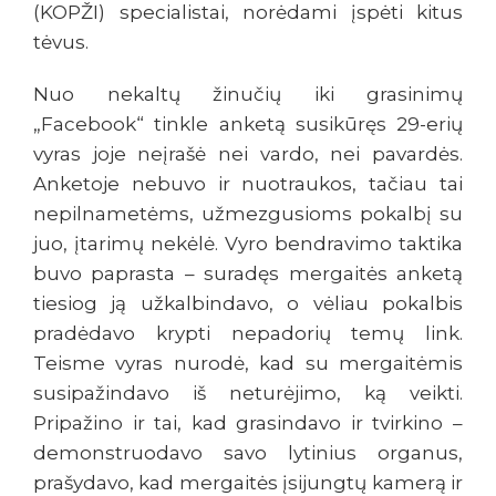
(KOPŽI) specialistai, norėdami įspėti kitus
tėvus.
Nuo nekaltų žinučių iki grasinimų
„Facebook“ tinkle anketą susikūręs 29-erių
vyras joje neįrašė nei vardo, nei pavardės.
Anketoje nebuvo ir nuotraukos, tačiau tai
nepilnametėms, užmezgusioms pokalbį su
juo, įtarimų nekėlė. Vyro bendravimo taktika
buvo paprasta – suradęs mergaitės anketą
tiesiog ją užkalbindavo, o vėliau pokalbis
pradėdavo krypti nepadorių temų link.
Teisme vyras nurodė, kad su mergaitėmis
susipažindavo iš neturėjimo, ką veikti.
Pripažino ir tai, kad grasindavo ir tvirkino –
demonstruodavo savo lytinius organus,
prašydavo, kad mergaitės įsijungtų kamerą ir