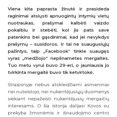
Viena kita paprasta žinutė ir prasideda
raginimai atsiųsti apnuogintų intymių vietų
nuotraukas, prašymai kalbėti vaizdo
pokalbiu ir stebėti, kol jis pats save
patenkins bei gąsdinimai, kad jei nevykdys
prašymų – susidoros. Ir tai ne suaugusiųjų
pažintys, taip „Facebook“ tinkle suaugęs
vyras „medžiojo“ nepilnametes mergaites.
Tuo metu vyrui buvo 29-eri, o jauniausia jo
tvirkinta mergaitė buvo tik ketvirtokė.
Straipsnyje nebus atskleidžiami asmeniniai
nei nuteistojo, nei nukentėjusiųjų duomenys
siekiant nepažeisti nukentėjusių mergaičių
interesams. O šia istorija dalijasi Kovos su
prekyba žmonėmis ir išnaudojimo centro