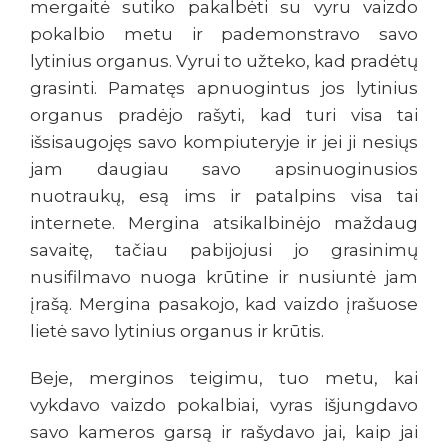
mergaitė sutiko pakalbėti su vyru vaizdo
pokalbio metu ir pademonstravo savo
lytinius organus. Vyrui to užteko, kad pradėtų
grasinti. Pamatęs apnuogintus jos lytinius
organus pradėjo rašyti, kad turi visa tai
išsisaugojęs savo kompiuteryje ir jei ji nesiųs
jam daugiau savo apsinuoginusios
nuotraukų, esą ims ir patalpins visa tai
internete. Mergina atsikalbinėjo maždaug
savaitę, tačiau pabijojusi jo grasinimų
nusifilmavo nuoga krūtine ir nusiuntė jam
įrašą. Mergina pasakojo, kad vaizdo įrašuose
lietė savo lytinius organus ir krūtis.
Beje, merginos teigimu, tuo metu, kai
vykdavo vaizdo pokalbiai, vyras išjungdavo
savo kameros garsą ir rašydavo jai, kaip jai