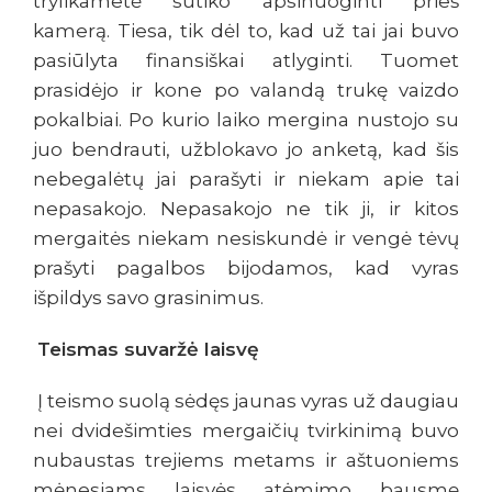
trylikametė sutiko apsinuoginti prieš
kamerą. Tiesa, tik dėl to, kad už tai jai buvo
pasiūlyta finansiškai atlyginti. Tuomet
prasidėjo ir kone po valandą trukę vaizdo
pokalbiai. Po kurio laiko mergina nustojo su
juo bendrauti, užblokavo jo anketą, kad šis
nebegalėtų jai parašyti ir niekam apie tai
nepasakojo. Nepasakojo ne tik ji, ir kitos
mergaitės niekam nesiskundė ir vengė tėvų
prašyti pagalbos bijodamos, kad vyras
išpildys savo grasinimus.
Teismas suvaržė laisvę
Į teismo suolą sėdęs jaunas vyras už daugiau
nei dvidešimties mergaičių tvirkinimą buvo
nubaustas trejiems metams ir aštuoniems
mėnesiams laisvės atėmimo bausmę