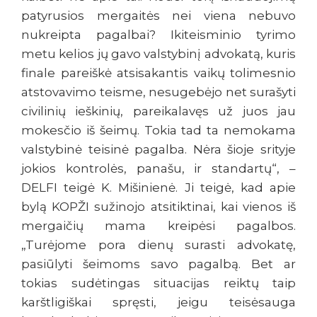
patyrusios mergaitės nei viena nebuvo
nukreipta pagalbai? Ikiteisminio tyrimo
metu kelios jų gavo valstybinį advokatą, kuris
finale pareiškė atsisakantis vaikų tolimesnio
atstovavimo teisme, nesugebėjo net surašyti
civilinių ieškinių, pareikalavęs už juos jau
mokesčio iš šeimų. Tokia tad ta nemokama
valstybinė teisinė pagalba. Nėra šioje srityje
jokios kontrolės, panašu, ir standartų“, –
DELFI teigė K. Mišinienė. Ji teigė, kad apie
bylą KOPŽI sužinojo atsitiktinai, kai vienos iš
mergaičių mama kreipėsi pagalbos.
„Turėjome pora dienų surasti advokatę,
pasiūlyti šeimoms savo pagalbą. Bet ar
tokias sudėtingas situacijas reiktų taip
karštligiškai spręsti, jeigu teisėsauga