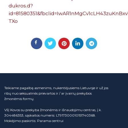
dukros.d?
id=81580351&fbclid=IwAR1nMgCv1cLH43zuKnB
TXo
Teikiame pagalbą asmenims, nukentėjusiems Lietuvoje ir už jos
ribų nuo seksualinės prievartos ir / ar įvairių prekybos
žmonėmis formų.
VšĮ Kovos su prekyba žmonėmis ir išnaudojimu centras, į.k.
304486353, sąskaitos numeris: LT917300010151740368.
Mokėjimo paskirtis: Parama centrui