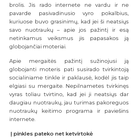
brolis. Jis rado internete ne vardu ir ne
pavarde pasivadinusio vyro pokalbius,
kuriuose buvo grasinimų, kad jei ši neatsiųs
savo nuotraukų – apie jos pažintį ir esą
netinkamus veiksmus jis papasakos ją
globojančiai moteriai.
Apie mergaitės pažintį sužinojusi ją
globojanti moteris pati susirado tvirkintoją
socialiniame tinkle ir paklausė, kodėl jis taip
elgiasi su mergaite. Nepilnametes tvirkinęs
vyras toliau tvirtino, kad jei ji neatsiųs dar
daugiau nuotraukų, jau turimas pakoreguos
nuotraukų keitimo programa ir paviešins
internete.
Į pinkles pateko net ketvirtokė