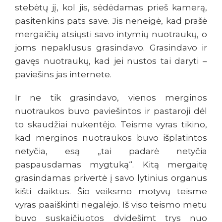
stebėtų jį, kol jis, sėdėdamas prieš kamerą,
pasitenkins pats save. Jis neneigė, kad prašė
mergaičių atsiųsti savo intymių nuotraukų, o
joms nepaklusus grasindavo. Grasindavo ir
gavęs nuotraukų, kad jei nustos tai daryti –
paviešins jas internete.
Ir ne tik grasindavo, vienos merginos
nuotraukos buvo paviešintos ir pastaroji dėl
to skaudžiai nukentėjo. Teisme vyras tikino,
kad merginos nuotraukos buvo išplatintos
netyčia, esą „tai padarė netyčia
paspausdamas mygtuką“. Kitą mergaitę
grasindamas privertė į savo lytinius organus
kišti daiktus. Šio veiksmo motyvų teisme
vyras paaiškinti negalėjo. Iš viso teismo metu
buvo suskaičiuotos dvidešimt trys nuo