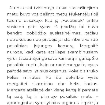
Jauniausiai tvirkintojo aukai susirašinėjimo
metu buvo vos dešimt metų. Nukentėjusioji
teisme pasakojo, kad ją „Facebook“ tinkle
susirado pats vyras. Iš pradžių tai buvo
bendro pobūdžio susirašinėjimas, tačiau
netrukus asmuo pradėjo jai skambinti vaizdo
pokalbiais, įsijungęs kamerą. Mergaitė
nurodė, kad kartą atsiliepė skambinusiam
vyrui, tačiau išjungė savo kamerą ir garsą. Šio
pokalbio metu, kaip nurodė mergaitė, vyras
parodė savo lytinius organus. Pokalbis truko
kelias minutes. Po šio pokalbio vyras
mergaitei skambino dar kelis kartus.
Mergaitė atsiliepė dar vieną kartą ir pamatė
tą patį, ką ir pirmojo pokalbio metu –
apnuogintus vyro lytinius organus ir prie jų