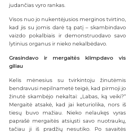
judančias vyro rankas.
Visos nuo jo nukentėjusios merginos tvirtino,
kad jis su jomis darė tą patį – skambindavo
vaizdo pokalbiais ir demonstruodavo savo
lytinius organus ir nieko nekalbėdavo.
Grasindavo ir mergaitės klimpdavo vis
giliau
Kelis mėnesius su tvirkintoju žinutėmis
bendravusi nepilnametė teigė, kad pirmoji jo
žinutė skambėjo nekaltai: „Labas, ką veiki?“
Mergaitė atsakė, kad jai keturiolika, nors iš
tiesų buvo mažiau. Nieko nelaukęs vyras
paprašė mergaitės atsiųsti savo nuotraukų,
tačiau ji iš pradžių nesutiko. Po savaitės