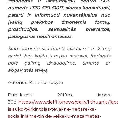
žmonėmis ir išnaudojimu centro SOS
numeris +370 679 61617, skirtas konsultuoti,
patarti ir informuoti nukentėjusius nuo
įvairių prekybos žmonėmis formų,
prostitucijos, seksualinės prievartos,
pabėgusius nepilnamečius.
Šiuo numeriu skambinti kviečiami ir šeimų
nariai, bet kokių tarnybų atstovai, įtariantis
apie galimą išnaudojimo, smurto ar
apgavystės atveją.
Autorius: Kristina Pocytė
Publikuota: 2019m. liepos
30d.,
https://www.delfi.lt/news/daily/lithuania/fa
isisuko-tvirkintojas-tevai-ne-neitare-ka-
socialiniame-tinkle-veike-ju-mazametes-