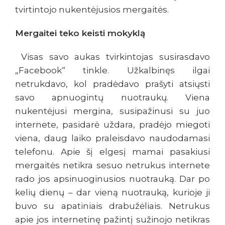
tvirtintojo nukentėjusios mergaitės.
Mergaitei teko keisti mokyklą
Visas savo aukas tvirkintojas susirasdavo
„Facebook“ tinkle. Užkalbinęs ilgai
netrukdavo, kol pradėdavo prašyti atsiųsti
savo apnuogintų nuotraukų. Viena
nukentėjusi mergina, susipažinusi su juo
internete, pasidarė uždara, pradėjo miegoti
viena, daug laiko praleisdavo naudodamasi
telefonu. Apie šį elgesį mamai pasakiusi
mergaitės netikra sesuo netrukus internete
rado jos apsinuoginusios nuotrauką. Dar po
kelių dienų – dar vieną nuotrauką, kurioje ji
buvo su apatiniais drabužėliais. Netrukus
apie jos internetinę pažintį sužinojo netikras