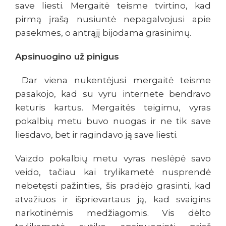
save liesti. Mergaitė teisme tvirtino, kad
pirmą įrašą nusiuntė nepagalvojusi apie
pasekmes, o antrąjį bijodama grasinimų.
Apsinuogino už pinigus
Dar viena nukentėjusi mergaitė teisme
pasakojo, kad su vyru internete bendravo
keturis kartus. Mergaitės teigimu, vyras
pokalbių metu buvo nuogas ir ne tik save
liesdavo, bet ir ragindavo ją save liesti.
Vaizdo pokalbių metu vyras neslėpė savo
veido, tačiau kai trylikametė nusprendė
nebetęsti pažinties, šis pradėjo grasinti, kad
atvažiuos ir išprievartaus ją, kad svaigins
narkotinėmis medžiagomis. Vis dėlto