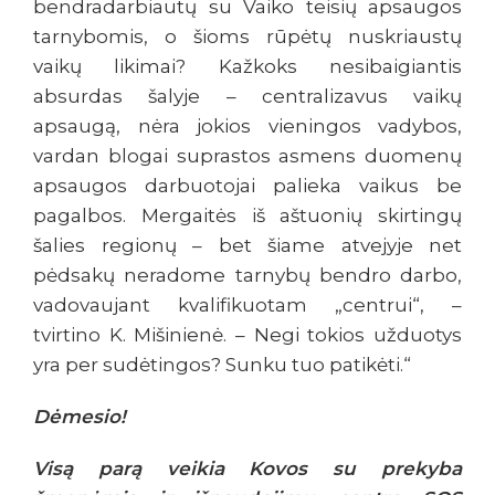
bendradarbiautų su Vaiko teisių apsaugos
tarnybomis, o šioms rūpėtų nuskriaustų
vaikų likimai? Kažkoks nesibaigiantis
absurdas šalyje – centralizavus vaikų
apsaugą, nėra jokios vieningos vadybos,
vardan blogai suprastos asmens duomenų
apsaugos darbuotojai palieka vaikus be
pagalbos. Mergaitės iš aštuonių skirtingų
šalies regionų – bet šiame atvejyje net
pėdsakų neradome tarnybų bendro darbo,
vadovaujant kvalifikuotam „centrui“, –
tvirtino K. Mišinienė. – Negi tokios užduotys
yra per sudėtingos? Sunku tuo patikėti.“
Dėmesio!
Visą parą veikia Kovos su prekyba