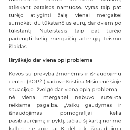
atliekant pataisos namuose. Vyras taip pat
turėjo atlyginti žalą: vienai mergaitei
sumokėti du tūkstančius eurų, dar dviem po
tūkstantį. Nuteistasis taip pat turėjo
padengti kelių mergaičių artimųjų teismo
išlaidas.
Išryškėjo dar viena opi problema
Kovos su prekyba žmonėmis ir išnaudojimu
centro (KOPŽI) vadovė Kristina Mišinienė šioje
situacijoje įžvelgė dar vieną opią problemą –
nė vienai mergaitei nebuvo suteikta
reikiama pagalba. „Vaikų gaudymas ir
išnaudojimas pornografijai kelia
pasibjaurėjimą ir pyktį, tačiau šį kartą norime
kalbėti ne apie tai. Kodėl tokį išnaudojimą