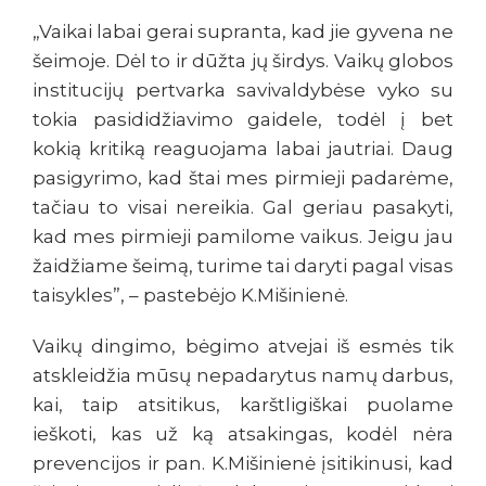
„Vaikai labai gerai supranta, kad jie gyvena ne
šeimoje. Dėl to ir dūžta jų širdys. Vaikų globos
institucijų pertvarka savivaldybėse vyko su
tokia pasididžiavimo gaidele, todėl į bet
kokią kritiką reaguojama labai jautriai. Daug
pasigyrimo, kad štai mes pirmieji padarėme,
tačiau to visai nereikia. Gal geriau pasakyti,
kad mes pirmieji pamilome vaikus. Jeigu jau
žaidžiame šeimą, turime tai daryti pagal visas
taisykles”, – pastebėjo K.Mišinienė.
Vaikų dingimo, bėgimo atvejai iš esmės tik
atskleidžia mūsų nepadarytus namų darbus,
kai, taip atsitikus, karštligiškai puolame
ieškoti, kas už ką atsakingas, kodėl nėra
prevencijos ir pan. K.Mišinienė įsitikinusi, kad