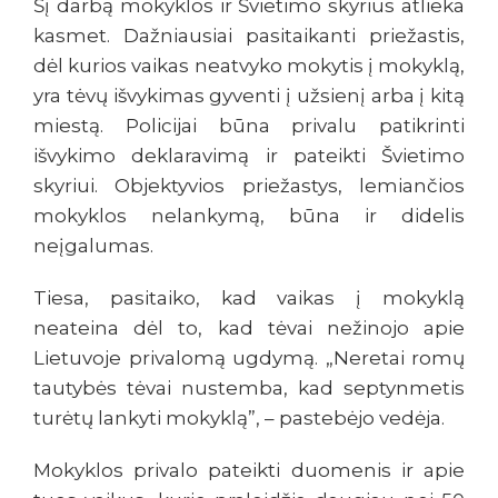
Šį darbą mokyklos ir Švietimo skyrius atlieka
kasmet. Dažniausiai pasitaikanti priežastis,
dėl kurios vaikas neatvyko mokytis į mokyklą,
yra tėvų išvykimas gyventi į užsienį arba į kitą
miestą. Policijai būna privalu patikrinti
išvykimo deklaravimą ir pateikti Švietimo
skyriui. Objektyvios priežastys, lemiančios
mokyklos nelankymą, būna ir didelis
neįgalumas.
Tiesa, pasitaiko, kad vaikas į mokyklą
neateina dėl to, kad tėvai nežinojo apie
Lietuvoje privalomą ugdymą. „Neretai romų
tautybės tėvai nustemba, kad septynmetis
turėtų lankyti mokyklą”, – pastebėjo vedėja.
Mokyklos privalo pateikti duomenis ir apie