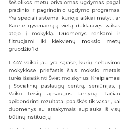
šešiolikos metų privalomas ugdymas pagal
pradinio ir pagrindinio ugdymo programas.
Yra speciali sistema, kurioje aiškiai matyti, ar
Kaune gyvenamąją vietą deklaravęs vaikas
atėjo į mokyklą. Duomenys renkami ir
filtruojami iki kiekvienų mokslo metų
gruodžio 1 d.
1 447 vaikai jau yra sąraše, kurių nebuvimo
mokyklose priežastis šiais mokslo metais
turės išsiaiškinti Švietimo skyrius. Kreipiamasi
į Socialinių paslaugų centrą, seniūnijas, į
Vaiko teisių apsaugos tarnybą. Tačiau
apibendrinti rezultatai paaiškės tik vasarį, kai
duomenys su atsakymais suplauks iš visų
būtinų institucijų.