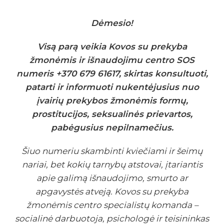
Dėmesio!
Visą parą veikia Kovos su prekyba
žmonėmis ir išnaudojimu centro SOS
numeris +370 679 61617, skirtas konsultuoti,
patarti ir informuoti nukentėjusius nuo
įvairių prekybos žmonėmis formų,
prostitucijos, seksualinės prievartos,
pabėgusius nepilnamečius.
Šiuo numeriu skambinti kviečiami ir šeimų
nariai, bet kokių tarnybų atstovai, įtariantis
apie galimą išnaudojimo, smurto ar
apgavystės atveją. Kovos su prekyba
žmonėmis centro specialistų komanda –
socialinė darbuotoja, psichologė ir teisininkas