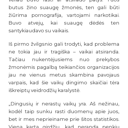
butus žino suaugę žmonės, ten gali būti
žiūrima pornografija, vartojami narkotikai.
Buvo atvejų, kai suaugę dėdės ten
santykiaudavo su vaikais.
Iš pirmo žvilgsnio gali trodyti, kad problema
ne tokia jau ir tragiška – vaikai atsiranda.
Tačiau nukentėjusiems nuo prekybos
žmonėmis pagalbą teikiančios organizacijos
jau ne vienus metus skambina pavojaus
varpais, kad šie vaikų dingimo skaičiai tėra
iškreiptų veidrodžių karalystė.
„Dingusių ir nerastų vaikų yra. Aš nežinau,
kodėl taip sunku rasti duomenų apie juos,
bet ir mes neprieiname prie šitos statistikos.
Vieną kartą girdžiu, kad neranda penkių