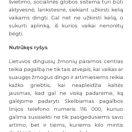
švietimo, socialinės globos sistema turi būti
aktyvesnė, lankstesnė, siekiant užkirsti kelią
vaikams dingti. Gal net ne užkirsti kelią, o
sukurti aplinką, iš kurios vaikai nenorėtų
bėgti.
Nutrūkęs ryšys
Lietuvos dingusių žmonių paramos centras
teikia pagalbą ne tik tais atvejais, kai vaikas ar
suaugęs žmogus dingo ir artimiesiems reikia
kažko griebtis, kai neapleidžia kaltės
jausmas, kad gal ne viską padarėme, ką
galėjome padaryti. Skelbiamas pagalbos
linijos telefono numeris 116 000, kuriuo
galima susisiekti ne tik pasigedusiems savo
artimo, bet ir tiems, kuriems kilo mintis