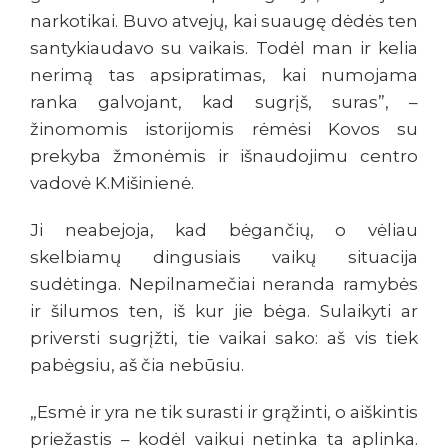
narkotikai. Buvo atvejų, kai suaugę dėdės ten
santykiaudavo su vaikais. Todėl man ir kelia
nerimą tas apsipratimas, kai numojama
ranka galvojant, kad sugrįš, suras”, –
žinomomis istorijomis rėmėsi Kovos su
prekyba žmonėmis ir išnaudojimu centro
vadovė K.Mišinienė.
Ji neabejoja, kad bėgančių, o vėliau
skelbiamų dingusiais vaikų situacija
sudėtinga. Nepilnamečiai neranda ramybės
ir šilumos ten, iš kur jie bėga. Sulaikyti ar
priversti sugrįžti, tie vaikai sako: aš vis tiek
pabėgsiu, aš čia nebūsiu.
„Esmė ir yra ne tik surasti ir grąžinti, o aiškintis
priežastis – kodėl vaikui netinka ta aplinka.