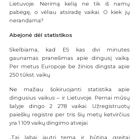
Lietuvoje. Nerimą kelią ne tik iš namų
pabėgę, o vėliau atsiradę vaikai. O kiek jų
nerandama?
Abejonė dėl statistikos
Skelbiama, kad ES kas dvi minutes
gaunamas pranešimas apie dingusį vaiką.
Per metus Europoje be žinios dingsta apie
250 tūkst. vaikų.
Ne mažiau šokiruojanti statistika apie
dingusius vaikus – ir Lietuvoje. Pernai mūsų
šalyje dingo 2 278 vaikai. Užregistruotų
paieškų registre per tris šių metų ketvirčius
yra 1 109 vaikų dingimo atvejai.
„Tai labai jautri tema ir būtina greitai