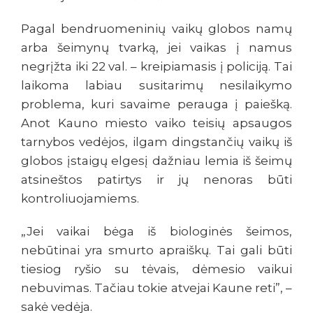
Pagal bendruomeninių vaikų globos namų
arba šeimynų tvarką, jei vaikas į namus
negrįžta iki 22 val. – kreipiamasis į policiją. Tai
laikoma labiau susitarimų nesilaikymo
problema, kuri savaime perauga į paiešką.
Anot Kauno miesto vaiko teisių apsaugos
tarnybos vedėjos, ilgam dingstančių vaikų iš
globos įstaigų elgesį dažniau lemia iš šeimų
atsineštos patirtys ir jų nenoras būti
kontroliuojamiems.
„Jei vaikai bėga iš biologinės šeimos,
nebūtinai yra smurto apraiškų. Tai gali būti
tiesiog ryšio su tėvais, dėmesio vaikui
nebuvimas. Tačiau tokie atvejai Kaune reti”, –
sakė vedėja.