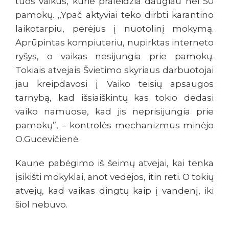
tuos vaikus, kurie praleidžia daugiau nei 50
pamokų. „Ypač aktyviai teko dirbti karantino
laikotarpiu, perėjus į nuotolinį mokymą.
Aprūpintas kompiuteriu, nupirktas interneto
ryšys, o vaikas nesijungia prie pamokų.
Tokiais atvejais Švietimo skyriaus darbuotojai
jau kreipdavosi į Vaiko teisių apsaugos
tarnybą, kad išsiaiškintų kas tokio dedasi
vaiko namuose, kad jis neprisijungia prie
pamokų”, – kontrolės mechanizmus minėjo
O.Gucevičienė.
Kaune pabėgimo iš šeimų atvejai, kai tenka
įsikišti mokyklai, anot vedėjos, itin reti. O tokių
atvejų, kad vaikas dingtų kaip į vandenį, iki
šiol nebuvo.