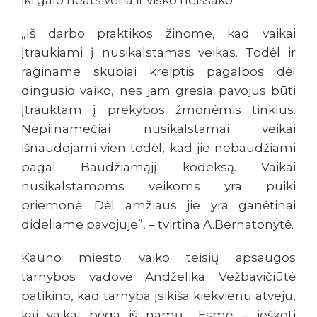
iki galo neatsiveria ir visko neišsako.
„Iš darbo praktikos žinome, kad vaikai
įtraukiami į nusikalstamas veikas. Todėl ir
raginame skubiai kreiptis pagalbos dėl
dingusio vaiko, nes jam gresia pavojus būti
įtrauktam į prekybos žmonėmis tinklus.
Nepilnamečiai nusikalstamai veikai
išnaudojami vien todėl, kad jie nebaudžiami
pagal Baudžiamąjį kodeksą. Vaikai
nusikalstamoms veikoms yra puiki
priemonė. Dėl amžiaus jie yra ganėtinai
dideliame pavojuje”, – tvirtina A.Bernatonytė.
Kauno miesto vaiko teisių apsaugos
tarnybos vadovė Andželika Vežbavičiūtė
patikino, kad tarnyba įsikiša kiekvienu atveju,
kai vaikai bėga iš namų. „Esmė – ieškoti