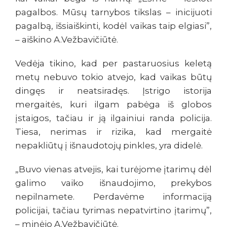
pagalbos. Mūsų tarnybos tikslas – inicijuoti
pagalbą, išsiaiškinti, kodėl vaikas taip elgiasi”,
– aiškino A.Vežbavičiūtė.
Vedėja tikino, kad per pastaruosius keletą
metų nebuvo tokio atvejo, kad vaikas būtų
dingęs ir neatsiradęs. Įstrigo istorija
mergaitės, kuri ilgam pabėga iš globos
įstaigos, tačiau ir ją ilgainiui randa policija.
Tiesa, nerimas ir rizika, kad mergaitė
nepakliūtų į išnaudotojų pinkles, yra didelė.
„Buvo vienas atvejis, kai turėjome įtarimų dėl
galimo vaiko išnaudojimo, prekybos
nepilnamete. Perdavėme informaciją
policijai, tačiau tyrimas nepatvirtino įtarimų”,
– minėjo A.Vežbavičiūtė.