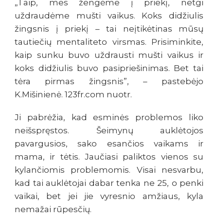
„Taip, mes žengėme į priekį, netgi
uždraudėme mušti vaikus. Koks didžiulis
žingsnis į priekį – tai neįtikėtinas mūsų
tautiečių mentaliteto virsmas. Prisiminkite,
kaip sunku buvo uždrausti mušti vaikus ir
koks didžiulis buvo pasipriešinimas. Bet tai
tėra pirmas žingsnis”, – pastebėjo
K.Mišinienė. 123fr.com nuotr.
Ji pabrėžia, kad esminės problemos liko
neišspręstos. Šeimynų auklėtojos
pavargusios, sako esančios vaikams ir
mama, ir tėtis. Jaučiasi paliktos vienos su
kylančiomis problemomis. Visai nesvarbu,
kad tai auklėtojai dabar tenka ne 25, o penki
vaikai, bet jei jie vyresnio amžiaus, kyla
nemažai rūpesčių.