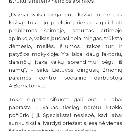
ištrūkti iš netenkinančios aplinkos.
„Dažnai vaikai bėga nuo kažko, o ne pas
kažką. Tokio jų poelgio priežastis gali būti
problemos šeimoje, smurtas artimoje
aplinkoje, vaikas jaučiasi nelaimingas, trūksta
dėmesio, meilės, šilumos. Įtakos turi ir
patyčios mokykloje. Yra labai daug faktorių,
darančių įtaką vaikų sprendimui bėgti iš
namų”, – sakė Lietuvos dingusių žmonių
paramos centro socialinė darbuotoja
A.Bernatonytė.
Tokio elgesio šifruotė gali būti ir labai
paprasta – vaikas tiesiog norėtų kitokio
požiūrio į jį. Specialistai neslėpė, kad labai
sunku tiksliai įvardyti priežastis, esą nė vienas