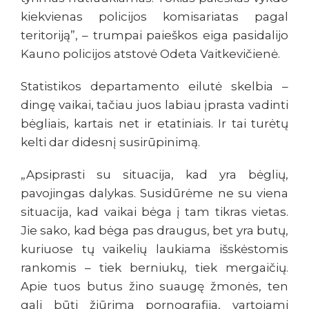
kiekvienas policijos komisariatas pagal
teritoriją”, – trumpai paieškos eiga pasidalijo
Kauno policijos atstovė Odeta Vaitkevičienė.
Statistikos departamento eilutė skelbia –
dingę vaikai, tačiau juos labiau įprasta vadinti
bėgliais, kartais net ir etatiniais. Ir tai turėtų
kelti dar didesnį susirūpinimą.
„Apsiprasti su situacija, kad yra bėglių,
pavojingas dalykas. Susidūrėme ne su viena
situacija, kad vaikai bėga į tam tikras vietas.
Jie sako, kad bėga pas draugus, bet yra butų,
kuriuose tų vaikelių laukiama išskėstomis
rankomis – tiek berniukų, tiek mergaičių.
Apie tuos butus žino suaugę žmonės, ten
gali būti žiūrima pornografija, vartojami