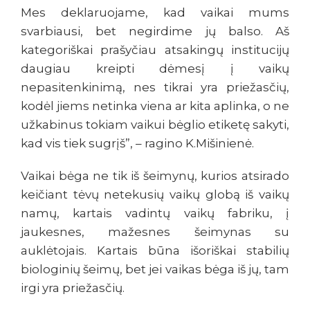
Mes deklaruojame, kad vaikai mums
svarbiausi, bet negirdime jų balso. Aš
kategoriškai prašyčiau atsakingų institucijų
daugiau kreipti dėmesį į vaikų
nepasitenkinimą, nes tikrai yra priežasčių,
kodėl jiems netinka viena ar kita aplinka, o ne
užkabinus tokiam vaikui bėglio etiketę sakyti,
kad vis tiek sugrįš”, – ragino K.Mišinienė.
Vaikai bėga ne tik iš šeimynų, kurios atsirado
keičiant tėvų netekusių vaikų globą iš vaikų
namų, kartais vadintų vaikų fabriku, į
jaukesnes, mažesnes šeimynas su
auklėtojais. Kartais būna išoriškai stabilių
biologinių šeimų, bet jei vaikas bėga iš jų, tam
irgi yra priežasčių.