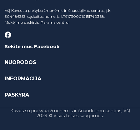
VšĮ Kovos su prekyba žmonėmis ir išnaudojimu centras, į.k.
304486353, sąskaitos numeris: LT917300010151740368.
Mokėjimo paskirtis: Parama centrui
Sekite mus Facebook
NUORODOS
INFORMACIJA
PASKYRA
Kovos su prekyba žmonėmis ir išnaudojimu centras, VšĮ
2023 © Visos teisės saugomos.