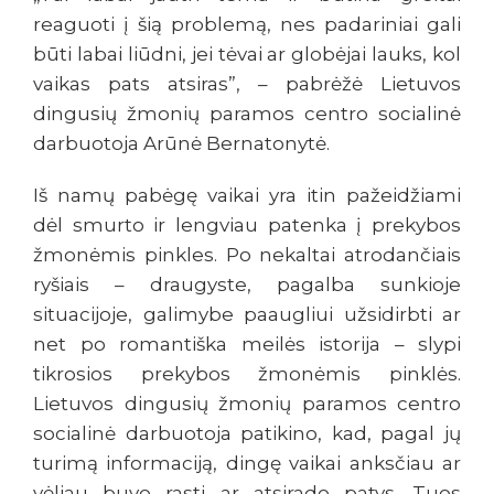
reaguoti į šią problemą, nes padariniai gali
būti labai liūdni, jei tėvai ar globėjai lauks, kol
vaikas pats atsiras”, – pabrėžė Lietuvos
dingusių žmonių paramos centro socialinė
darbuotoja Arūnė Bernatonytė.
Iš namų pabėgę vaikai yra itin pažeidžiami
dėl smurto ir lengviau patenka į prekybos
žmonėmis pinkles. Po nekaltai atrodančiais
ryšiais – draugyste, pagalba sunkioje
situacijoje, galimybe paaugliui užsidirbti ar
net po romantiška meilės istorija – slypi
tikrosios prekybos žmonėmis pinklės.
Lietuvos dingusių žmonių paramos centro
socialinė darbuotoja patikino, kad, pagal jų
turimą informaciją, dingę vaikai anksčiau ar
vėliau buvo rasti ar atsirado patys. Tuos