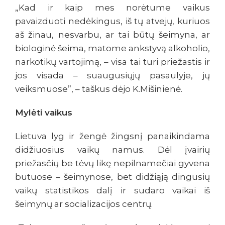
„Kad ir kaip mes norėtume vaikus
pavaizduoti nedėkingus, iš tų atvejų, kuriuos
aš žinau, nesvarbu, ar tai būtų šeimyna, ar
biologinė šeima, matome ankstyvą alkoholio,
narkotikų vartojimą, – visa tai turi priežastis ir
jos visada – suaugusiųjų pasaulyje, jų
veiksmuose”, – taškus dėjo K.Mišinienė.
Mylėti vaikus
Lietuva lyg ir žengė žingsnį panaikindama
didžiuosius vaikų namus. Dėl įvairių
priežasčių be tėvų likę nepilnamečiai gyvena
butuose – šeimynose, bet didžiąją dingusių
vaikų statistikos dalį ir sudaro vaikai iš
šeimynų ar socializacijos centrų.