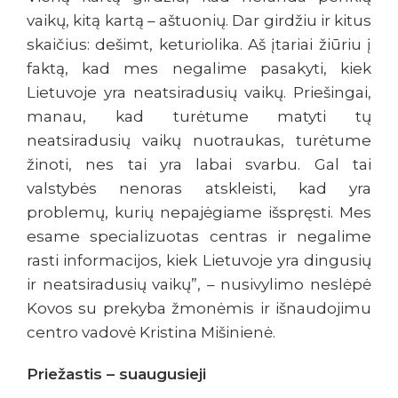
vaikų, kitą kartą – aštuonių. Dar girdžiu ir kitus
skaičius: dešimt, keturiolika. Aš įtariai žiūriu į
faktą, kad mes negalime pasakyti, kiek
Lietuvoje yra neatsiradusių vaikų. Priešingai,
manau, kad turėtume matyti tų
neatsiradusių vaikų nuotraukas, turėtume
žinoti, nes tai yra labai svarbu. Gal tai
valstybės nenoras atskleisti, kad yra
problemų, kurių nepajėgiame išspręsti. Mes
esame specializuotas centras ir negalime
rasti informacijos, kiek Lietuvoje yra dingusių
ir neatsiradusių vaikų”, – nusivylimo neslėpė
Kovos su prekyba žmonėmis ir išnaudojimu
centro vadovė Kristina Mišinienė.
Priežastis – suaugusieji