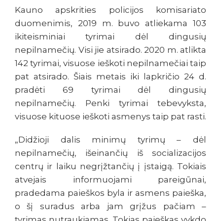
Kauno apskrities policijos komisariato
duomenimis, 2019 m. buvo atliekama 103
ikiteisminiai tyrimai dėl dingusių
nepilnamečių. Visi jie atsirado. 2020 m. atlikta
142 tyrimai, visuose ieškoti nepilnamečiai taip
pat atsirado. Šiais metais iki lapkričio 24 d.
pradėti 69 tyrimai dėl dingusių
nepilnamečių. Penki tyrimai tebevyksta,
visuose kituose ieškoti asmenys taip pat rasti.
„Didžioji dalis minimų tyrimų – dėl
nepilnamečių, išeinančių iš socializacijos
centrų ir laiku negrįžtančių į įstaigą. Tokiais
atvejais informuojami pareigūnai,
pradedama paieškos byla ir asmens paieška,
o šį suradus arba jam grįžus pačiam –
tyrimas nutraukiamas. Tokias paieškas vykdo