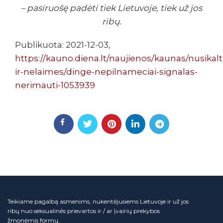
– pasiruošę padėti tiek Lietuvoje, tiek už jos
ribų.
Publikuota: 2021-12-03,
https://kauno.diena.lt/naujienos/kaunas/nusikalt
ir-nelaimes/dinge-nepilnameciai-signalas-
nerimauti-1053939
Teikiame pagalbą asmenims, nukentėjusiems Lietuvoje ir už jos
ribų nuo seksualinės prievartos ir / ar įvairių prekybos
žmonėmis formų.