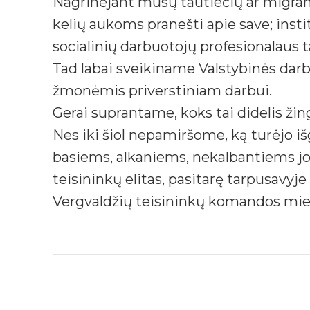
Nagrinėjant mūsų tautiečių ar migra
kelių aukoms pranešti apie save; instit
socialinių darbuotojų profesionalaus 
Tad labai sveikiname Valstybinės dar
žmonėmis priverstiniam darbui.
Gerai suprantame, koks tai didelis žing
Nes iki šiol nepamiršome, ką turėjo išg
basiems, alkaniems, nekalbantiems 
teisininkų elitas, pasitarę tarpusavyje
Vergvaldžių teisininkų komandos mielai