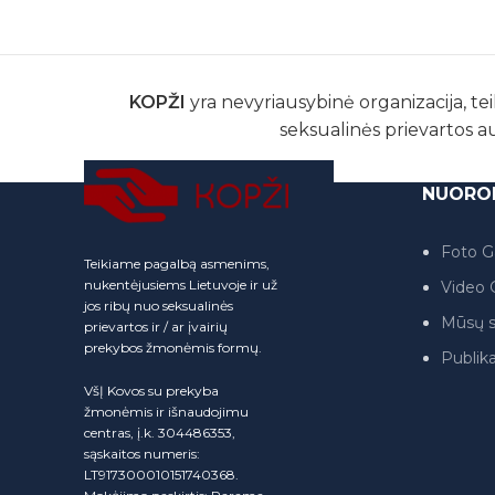
KOPŽI
yra nevyriausybinė organizacija, tei
seksualinės prievartos a
NUORO
Foto Ga
Teikiame pagalbą asmenims,
nukentėjusiems Lietuvoje ir už
Video G
jos ribų nuo seksualinės
Mūsų s
prievartos ir / ar įvairių
prekybos žmonėmis formų.
Publika
VšĮ Kovos su prekyba
žmonėmis ir išnaudojimu
centras, į.k. 304486353,
sąskaitos numeris:
LT917300010151740368.