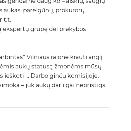
asigendame daug ko – aiškių, saugių
ias aukas; pareigūnų, prokurorų,
t.t.
tą ekspertų grupę dėl prekybos
rbintas” Vilniaus rajone krauti anglį:
monėmis aukų statusą žmonėms mūsų
ės ieškoti … Darbo ginčų komisijoje.
imoka – juk aukų dar ilgai nepristigs.