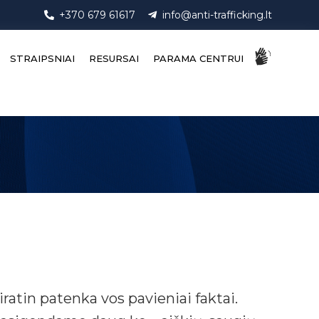
+370 679 61617
info@anti-trafficking.lt
STRAIPSNIAI
RESURSAI
PARAMA CENTRUI
iratin patenka vos pavieniai faktai.