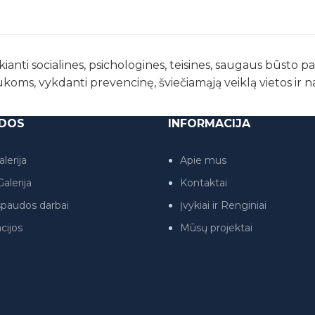
kianti socialines, psichologines, teisines, saugaus būsto 
ukoms, vykdanti prevencinę, šviečiamąją veiklą vietos ir 
DOS
INFORMACIJA
lerija
Apie mus
alerija
Kontaktai
paudos darbai
Įvykiai ir Renginiai
cijos
Mūsų projektai