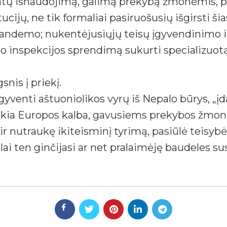
ntų išnaudojimą, galimą prekybą žmonėmis, p
ucijų, ne tik formaliai pasiruošusių išgirsti š
tandemo; nukentėjusiųjų teisų įgyvendinimo ir 
bo inspekcijos sprendimą sukurti specializuo
snis į priekį.
yventi aštuoniolikos vyrų iš Nepalo būrys, „įda
jokia Europos kalba, gavusiems prekybos ž
 ir nutraukę ikiteisminį tyrimą, pasiūlė teisyb
 ten ginčijasi ar net pralaimėję baudeles sus