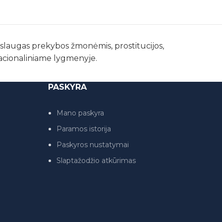
paslaugas prekybos žmonėmis, prostitucijos,
nacionaliniame lygmenyje.
PASKYRA
Mano paskyra
Paramos istorija
Paskyros nustatymai
Slaptažodžio atkūrimas