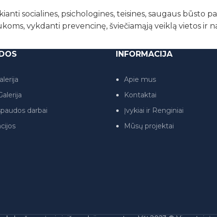
kianti socialines, psichologines, teisines, saugaus būsto 
ukoms, vykdanti prevencinę, šviečiamąją veiklą vietos ir 
DOS
INFORMACIJA
lerija
Apie mus
alerija
Kontaktai
paudos darbai
Įvykiai ir Renginiai
cijos
Mūsų projektai