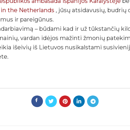
espublikos ambasada Ispanijos Karalystėje
be
in the Netherlands
, jūsų atsidavusių, budrių
 mus ir pareigūnus.
adarbiavimą – būdami kad ir už tūkstančių kil
ainių, vardan idėjos mažinti žmonių patekim
ia išeivių iš Lietuvos nusikalstami susivienij
te.