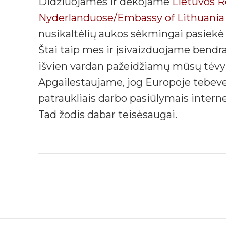
Didžiuojamės ir dėkojame
Lietuvos R
Nyderlanduose/Embassy of Lithuania 
nusikaltėlių aukos sėkmingai pasiekė
Štai taip mes ir įsivaizduojame bendr
išvien vardan pažeidžiamų mūsų tėvyn
Apgailestaujame, jog Europoje tebeveik
patraukliais darbo pasiūlymais interne
Tad žodis dabar teisėsaugai.