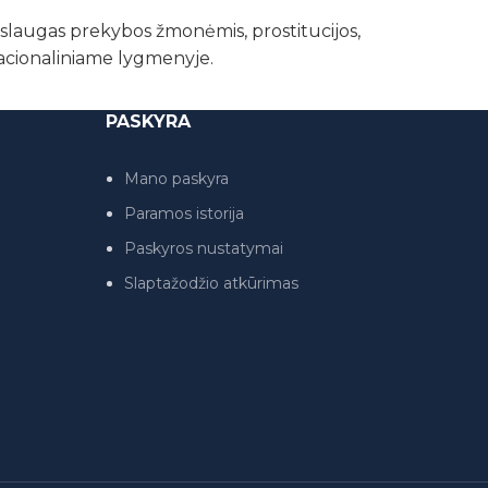
paslaugas prekybos žmonėmis, prostitucijos,
nacionaliniame lygmenyje.
PASKYRA
Mano paskyra
Paramos istorija
Paskyros nustatymai
Slaptažodžio atkūrimas