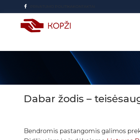
PRIVATUMO POLITIKA
KONTAKTAI
Dabar žodis – teisėsau
Bendromis pastangomis galimos prek