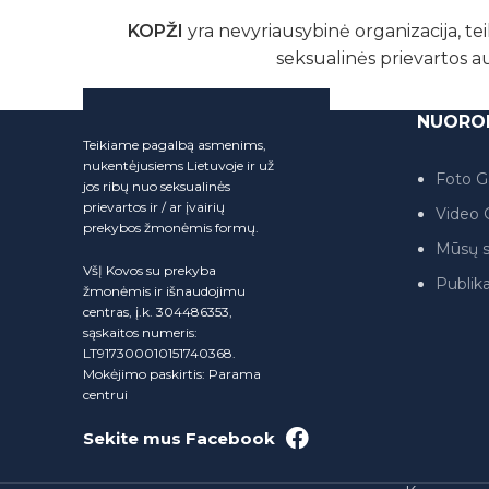
KOPŽI
yra nevyriausybinė organizacija, tei
seksualinės prievartos a
NUORO
Teikiame pagalbą asmenims,
nukentėjusiems Lietuvoje ir už
Foto Ga
jos ribų nuo seksualinės
prievartos ir / ar įvairių
Video G
prekybos žmonėmis formų.
Mūsų s
VšĮ Kovos su prekyba
Publika
žmonėmis ir išnaudojimu
centras, į.k. 304486353,
sąskaitos numeris:
LT917300010151740368.
Mokėjimo paskirtis: Parama
centrui
Sekite mus Facebook