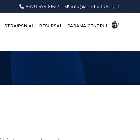
+370 679 61617
info@anti-trafficking.lt
STRAIPSNIAI
RESURSAI
PARAMA CENTRUI