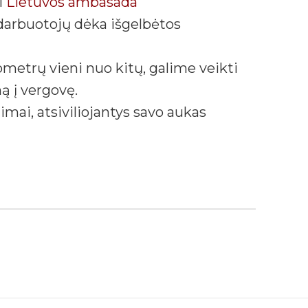
i
Lietuvos ambasada
 darbuotojų dėka išgelbėtos
ometrų vieni nuo kitų, galime veikti
ą į vergovę.
imai, atsiviliojantys savo aukas