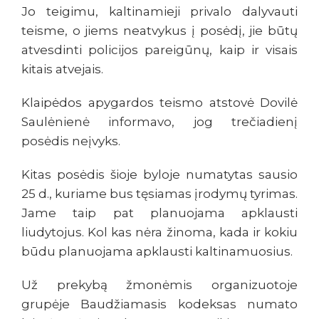
Jo teigimu, kaltinamieji privalo dalyvauti
teisme, o jiems neatvykus į posėdį, jie būtų
atvesdinti policijos pareigūnų, kaip ir visais
kitais atvejais.
Klaipėdos apygardos teismo atstovė Dovilė
Saulėnienė informavo, jog trečiadienį
posėdis neįvyks.
Kitas posėdis šioje byloje numatytas sausio
25 d., kuriame bus tęsiamas įrodymų tyrimas.
Jame taip pat planuojama apklausti
liudytojus. Kol kas nėra žinoma, kada ir kokiu
būdu planuojama apklausti kaltinamuosius.
Už prekybą žmonėmis organizuotoje
grupėje Baudžiamasis kodeksas numato