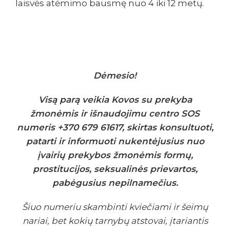
laisvės atėmimo bausmę nuo 4 iki 12 metų.
Dėmesio!
Visą parą veikia Kovos su prekyba
žmonėmis ir išnaudojimu centro SOS
numeris +370 679 61617, skirtas konsultuoti,
patarti ir informuoti nukentėjusius nuo
įvairių prekybos žmonėmis formų,
prostitucijos, seksualinės prievartos,
pabėgusius nepilnamečius.
Šiuo numeriu skambinti kviečiami ir šeimų
nariai, bet kokių tarnybų atstovai, įtariantis