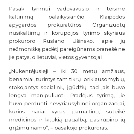
Pasak tyrimui vadovavusio ir teisme
kaltinimą palaikysiančio Klaipėdos
apygardos prokuratūros Organizuotų
nusikaltimų ir korupcijos tyrimo skyriaus
prokuroro Ruslano Ušinsko, apie jų
nežmonišką padėtį pareigūnams pranešė ne
jie patys, o lietuviai, vietos gyventojai.
„Nukentėjusieji – iki 30 metų amžiaus,
benamiai, turintys tam tikrų priklausomybių,
stokojantys socialinių įgūdžių, tad jais buvo
lengva manipuliuoti. Pradėjus tyrimą, jie
buvo perduoti nevyriausybinei organizacijai,
kurios nariai vyrus pamaitino, suteikė
medicinos ir kitokią pagalbą, pasirūpino jų
grįžimu namo”, – pasakojo prokuroras.