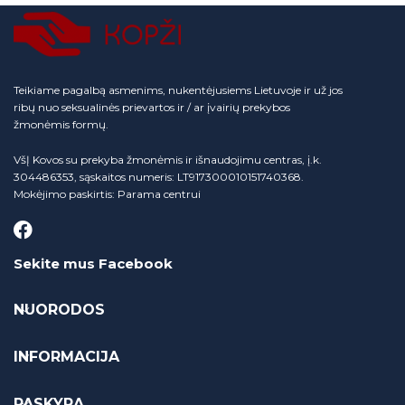
Teikiame pagalbą asmenims, nukentėjusiems Lietuvoje ir už jos
ribų nuo seksualinės prievartos ir / ar įvairių prekybos
žmonėmis formų.
VšĮ Kovos su prekyba žmonėmis ir išnaudojimu centras, į.k.
304486353, sąskaitos numeris: LT917300010151740368.
Mokėjimo paskirtis: Parama centrui
Sekite mus Facebook
NUORODOS
INFORMACIJA
PASKYRA