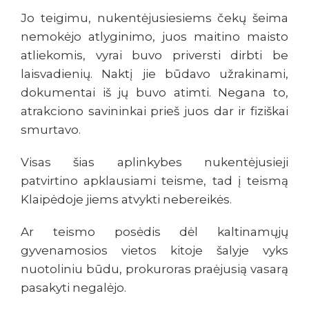
Jo teigimu, nukentėjusiesiems čekų šeima
nemokėjo atlyginimo, juos maitino maisto
atliekomis, vyrai buvo priversti dirbti be
laisvadienių. Naktį jie būdavo užrakinami,
dokumentai iš jų buvo atimti. Negana to,
atrakciono savininkai prieš juos dar ir fiziškai
smurtavo.
Visas šias aplinkybes nukentėjusieji
patvirtino apklausiami teisme, tad į teismą
Klaipėdoje jiems atvykti nebereikės.
Ar teismo posėdis dėl kaltinamųjų
gyvenamosios vietos kitoje šalyje vyks
nuotoliniu būdu, prokuroras praėjusią vasarą
pasakyti negalėjo.