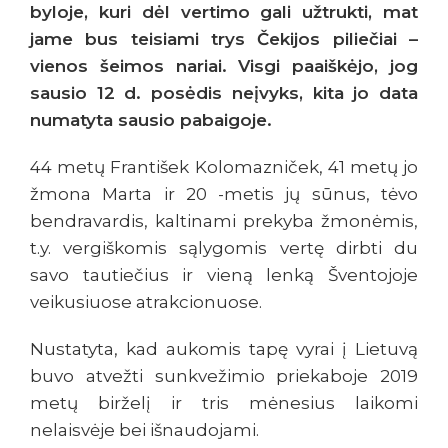
byloje, kuri dėl vertimo gali užtrukti, mat
jame bus teisiami trys Čekijos piliečiai –
vienos šeimos nariai. Visgi paaiškėjo, jog
sausio 12 d. posėdis neįvyks, kita jo data
numatyta sausio pabaigoje.
44 metų František Kolomazniček, 41 metų jo
žmona Marta ir 20 -metis jų sūnus, tėvo
bendravardis, kaltinami prekyba žmonėmis,
t.y. vergiškomis sąlygomis vertę dirbti du
savo tautiečius ir vieną lenką Šventojoje
veikusiuose atrakcionuose.
Nustatyta, kad aukomis tapę vyrai į Lietuvą
buvo atvežti sunkvežimio priekaboje 2019
metų birželį ir tris mėnesius laikomi
nelaisvėje bei išnaudojami.