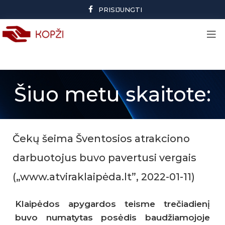
PRISIJUNGTI
Šiuo metu skaitote:
Čekų šeima Šventosios atrakciono
darbuotojus buvo pavertusi vergais
(„www.atviraklaipėda.lt”, 2022-01-11)
Klaipėdos apygardos teisme trečiadienį
buvo numatytas posėdis baudžiamojoje