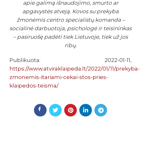
apie galimą išnaudojimo, smurto ar
apgavystės atveją. Kovos su prekyba
žmonėmis centro specialistų komanda –
socialinė darbuotoja, psichologė ir teisininkas
– pasiruošę padėti tiek Lietuvoje, tiek už jos
ribų.
Publikuota: 2022-01-11,
https://www.atviraklaipeda.lt/2022/01/11/prekyba-
zmonemis-itariami-cekai-stos-pries-
klaipedos-teisma/