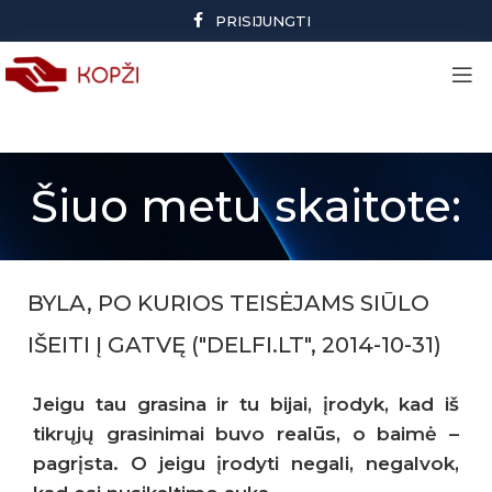
PRISIJUNGTI
Šiuo metu skaitote:
BYLA, PO KURIOS TEISĖJAMS SIŪLO
IŠEITI Į GATVĘ ("DELFI.LT", 2014-10-31)
Jeigu tau grasina ir tu bijai, įrodyk, kad iš
tikrųjų grasinimai buvo realūs, o baimė –
pagrįsta. O jeigu įrodyti negali, negalvok,