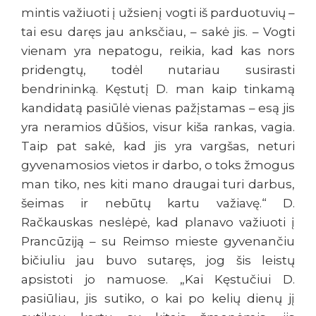
mintis važiuoti į užsienį vogti iš parduotuvių –
tai esu daręs jau anksčiau, – sakė jis. – Vogti
vienam yra nepatogu, reikia, kad kas nors
pridengtų, todėl nutariau susirasti
bendrininką. Kęstutį D. man kaip tinkamą
kandidatą pasiūlė vienas pažįstamas – esą jis
yra neramios dūšios, visur kiša rankas, vagia.
Taip pat sakė, kad jis yra vargšas, neturi
gyvenamosios vietos ir darbo, o toks žmogus
man tiko, nes kiti mano draugai turi darbus,
šeimas ir nebūtų kartu važiavę.“ D.
Račkauskas neslėpė, kad planavo važiuoti į
Prancūziją – su Reimso mieste gyvenančiu
bičiuliu jau buvo sutaręs, jog šis leistų
apsistoti jo namuose. „Kai Kęstučiui D.
pasiūliau, jis sutiko, o kai po kelių dienų jį