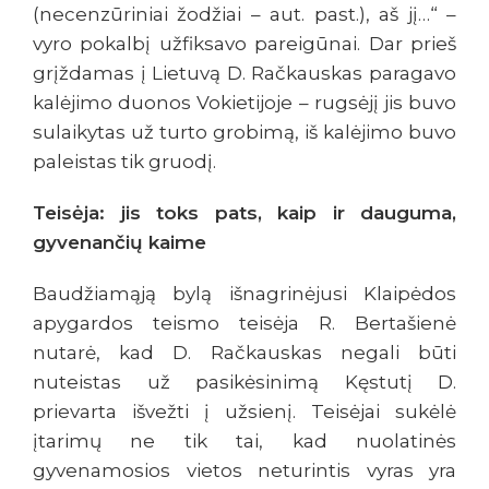
(necenzūriniai žodžiai – aut. past.), aš jį…“ –
vyro pokalbį užfiksavo pareigūnai. Dar prieš
grįždamas į Lietuvą D. Račkauskas paragavo
kalėjimo duonos Vokietijoje – rugsėjį jis buvo
sulaikytas už turto grobimą, iš kalėjimo buvo
paleistas tik gruodį.
Teisėja: jis toks pats, kaip ir dauguma,
gyvenančių kaime
Baudžiamąją bylą išnagrinėjusi Klaipėdos
apygardos teismo teisėja R. Bertašienė
nutarė, kad D. Račkauskas negali būti
nuteistas už pasikėsinimą Kęstutį D.
prievarta išvežti į užsienį. Teisėjai sukėlė
įtarimų ne tik tai, kad nuolatinės
gyvenamosios vietos neturintis vyras yra