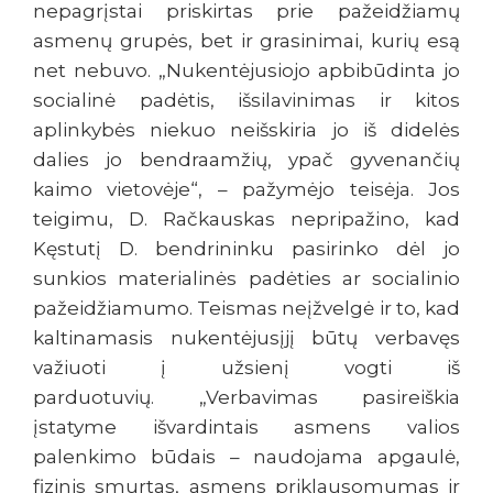
nepagrįstai priskirtas prie pažeidžiamų
asmenų grupės, bet ir grasinimai, kurių esą
net nebuvo. „Nukentėjusiojo apbibūdinta jo
socialinė padėtis, išsilavinimas ir kitos
aplinkybės niekuo neišskiria jo iš didelės
dalies jo bendraamžių, ypač gyvenančių
kaimo vietovėje“, – pažymėjo teisėja. Jos
teigimu, D. Račkauskas nepripažino, kad
Kęstutį D. bendrininku pasirinko dėl jo
sunkios materialinės padėties ar socialinio
pažeidžiamumo. Teismas neįžvelgė ir to, kad
kaltinamasis nukentėjusįjį būtų verbavęs
važiuoti į užsienį vogti iš
parduotuvių. „Verbavimas pasireiškia
įstatyme išvardintais asmens valios
palenkimo būdais – naudojama apgaulė,
fizinis smurtas, asmens priklausomumas ir