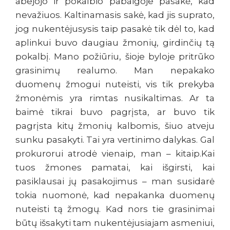
abejojo ir pokalbio pabaigoje pasakė, kad
nevažiuos. Kaltinamasis sakė, kad jis suprato,
jog nukentėjusysis taip pasakė tik dėl to, kad
aplinkui buvo daugiau žmonių, girdinčių tą
pokalbį. Mano požiūriu, šioje byloje pritrūko
grasinimų realumo. Man nepakako
duomenų žmogui nuteisti, vis tik prekyba
žmonėmis yra rimtas nusikaltimas. Ar ta
baimė tikrai buvo pagrįsta, ar buvo tik
pagrįsta kitų žmonių kalbomis, šiuo atveju
sunku pasakyti. Tai yra vertinimo dalykas. Gal
prokurorui atrodė vienaip, man – kitaip.Kai
tuos žmones pamatai, kai išgirsti, kai
pasiklausai jų pasakojimus – man susidarė
tokia nuomonė, kad nepakanka duomenų
nuteisti tą žmogų. Kad nors tie grasinimai
būtų išsakyti tam nukentėjusiajam asmeniui,