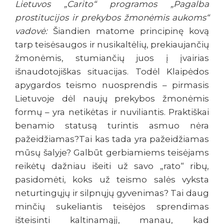
Lietuvos „Carito“ programos „Pagalba
prostitucijos ir prekybos žmonėmis aukoms“
vadovė:
Šiandien matome principinę kovą
tarp teisėsaugos ir nusikaltėlių, prekiaujančių
žmonėmis, stumiančių juos į įvairias
išnaudotojiškas situacijas. Todėl Klaipėdos
apygardos teismo nuosprendis – pirmasis
Lietuvoje dėl naujų prekybos žmonėmis
formų – yra netikėtas ir nuviliantis. Praktiškai
benamio statusą turintis asmuo nėra
pažeidžiamas?Tai kas tada yra pažeidžiamas
mūsų šalyje? Galbūt gerbiamiems teisėjams
reikėtų dažniau išeiti už savo „rato“ ribų,
pasidomėti, koks už teismo salės vyksta
neturtingųjų ir silpnųjų gyvenimas? Tai daug
minčių sukeliantis teisėjos sprendimas
išteisinti kaltinamąjį, manau, kad