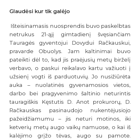
Glaudėsi kur tik galėjo
Išteisinamasis nuosprendis buvo paskelbtas
netrukus 21-ąjį gimtadienį švęsiančiam
Tauragės gyventojui Dovydui Račkauskui,
pravarde Obuolys. Jam kaltinimai buvo
pateikti dėl to, kad jis praėjusių metų birželį
verbavo, o paskui reikalavo kartu važiuoti į
užsienį vogti iš parduotuvių. Jo nusižiūrėta
auka – nuolatinės gyvenamosios vietos,
darbo bei pragyvenimo šaltinio neturintis
tauragiškis Kęstutis D. Anot prokurorų, D.
Račkauskas pasinaudojo nukentėjusiojo
pažeidžiamumu – jis neturi motinos, iki
ketverių metų augo vaikų namuose, o kai iš
kalėjimo grįžo tėvas, augo su pamote.