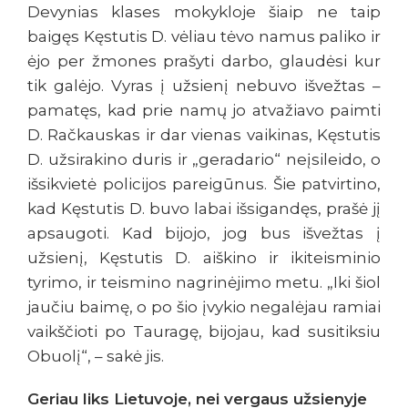
Devynias klases mokykloje šiaip ne taip
baigęs Kęstutis D. vėliau tėvo namus paliko ir
ėjo per žmones prašyti darbo, glaudėsi kur
tik galėjo. Vyras į užsienį nebuvo išvežtas –
pamatęs, kad prie namų jo atvažiavo paimti
D. Račkauskas ir dar vienas vaikinas, Kęstutis
D. užsirakino duris ir „geradario“ neįsileido, o
išsikvietė policijos pareigūnus. Šie patvirtino,
kad Kęstutis D. buvo labai išsigandęs, prašė jį
apsaugoti. Kad bijojo, jog bus išvežtas į
užsienį, Kęstutis D. aiškino ir ikiteisminio
tyrimo, ir teismino nagrinėjimo metu. „Iki šiol
jaučiu baimę, o po šio įvykio negalėjau ramiai
vaikščioti po Tauragę, bijojau, kad susitiksiu
Obuolį“, – sakė jis.
Geriau liks Lietuvoje, nei vergaus užsienyje