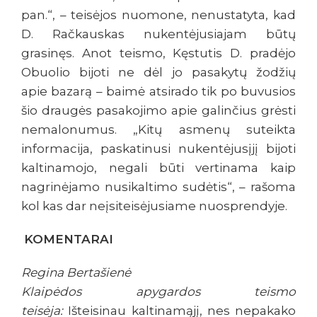
pan.“, – teisėjos nuomone, nenustatyta, kad
D. Račkauskas nukentėjusiajam būtų
grasinęs. Anot teismo, Kęstutis D. pradėjo
Obuolio bijoti ne dėl jo pasakytų žodžių
apie bazarą – baimė atsirado tik po buvusios
šio draugės pasakojimo apie galinčius grėsti
nemalonumus. „Kitų asmenų suteikta
informacija, paskatinusi nukentėjusįjį bijoti
kaltinamojo, negali būti vertinama kaip
nagrinėjamo nusikaltimo sudėtis“, – rašoma
kol kas dar neįsiteisėjusiame nuosprendyje.
KOMENTARAI
Regina Bertašienė
Klaipėdos apygardos teismo
teisėja:
Išteisinau kaltinamąjį, nes nepakako