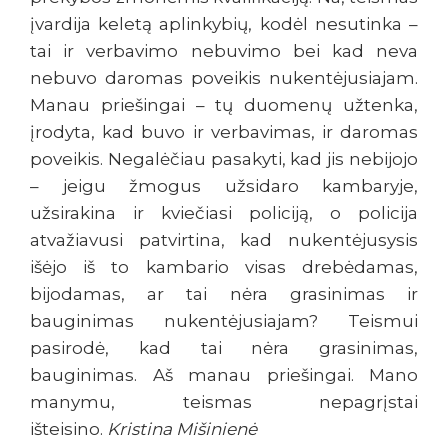
įvardija keletą aplinkybių, kodėl nesutinka –
tai ir verbavimo nebuvimo bei kad neva
nebuvo daromas poveikis nukentėjusiajam.
Manau priešingai – tų duomenų užtenka,
įrodyta, kad buvo ir verbavimas, ir daromas
poveikis. Negalėčiau pasakyti, kad jis nebijojo
– jeigu žmogus užsidaro kambaryje,
užsirakina ir kviečiasi policiją, o policija
atvažiavusi patvirtina, kad nukentėjusysis
išėjo iš to kambario visas drebėdamas,
bijodamas, ar tai nėra grasinimas ir
bauginimas nukentėjusiajam? Teismui
pasirodė, kad tai nėra grasinimas,
bauginimas. Aš manau priešingai. Mano
manymu, teismas nepagrįstai
išteisino.
Kristina Mišinienė