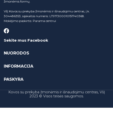
žmonėmis formų.
VšĮ Kovos su prekyba žmonėmis ir išnaudojimu centras, į.k.
304486353, sąskaitos numeris: LT917300010151740368.
Mokėjimo paskirtis: Parama centrui
Sekite mus Facebook
NUORODOS
INFORMACIJA
PASKYRA
Kovos su prekyba žmonėmis ir išnaudojimu centras, VšĮ
2023 © Visos teisės saugomos.