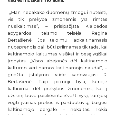
kad esi nusikaltimo auka.
„Man nepakako duomenų žmogui nuteisti,
vis tik prekyba žmonėmis yra rimtas
nusikaltimas“, – prisipažįsta Klaipėdos
apygardos teismo teisėja Regina
Bertašienė. Jos teigimu, apkaltinamasis
nuosprendis gali būti priimamas tik tada, kai
kaltinamojo kaltumas visiškai ir besąlygiškai
įrodytas. „Visos abejonės dėl kaltinamojo
kaltumo vertinamos kaltinamojo naudai“, –
griežta įstatymo raide vadovaujasi R.
Bertašienė. Taip pirmoji byla, kurioje
kaltinimai dėl prekybos žmonėmis, kai į
užsienį buvo pasikėsinta išvežti vyrą, turėjusį
vogti įvairias prekes iš parduotuvių, baigėsi
kaltinamojo pergale – nekaltas. Tokia