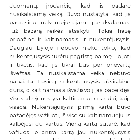
duomenų, įrodančių, kad jis padarė
nusikalstamą veiką. Buvo nustatyta, kad jis
pagrasino nukentėjusiajam, pasakydamas,
„už bazarą reikės atsakyti“. Tokią frazę
pripažino ir kaltinamasis, ir nukentėjusysis.
Daugiau byloje nebuvo nieko tokio, kad
nukentėjusysis turėtų pagrįstą baimę – bijoti
ir tikėtis, kad jis tikrai bus per prievartą
išvežtas. Ta nusikalstama veika nebuvo
pabaigta, tiesiog nukentėjusysis užsirakino
duris, o kaltinamasis išvažiavo į jas pabeldęs.
Visos abejonės yra kaltinamojo naudai, kaip
visada. Nukentėjusysis pirmą kartą buvo
pažadėjęs važiuoti, iš viso su kaltinamuoju jis
kalbėjosi du kartus. Vieną kartą sutarė, kad
važiuos, o antrą kartą jau nukentėjusysis