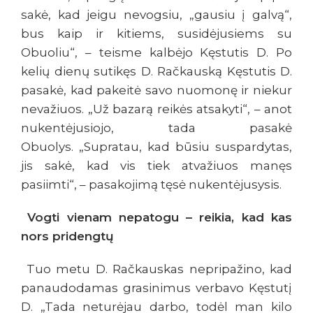
sakė, kad jeigu nevogsiu, „gausiu į galvą“,
bus kaip ir kitiems, susidėjusiems su
Obuoliu“, – teisme kalbėjo Kęstutis D. Po
kelių dienų sutikęs D. Račkauską Kęstutis D.
pasakė, kad pakeitė savo nuomonę ir niekur
nevažiuos. „Už bazarą reikės atsakyti“, – anot
nukentėjusiojo, tada pasakė
Obuolys. „Supratau, kad būsiu suspardytas,
jis sakė, kad vis tiek atvažiuos manęs
pasiimti“, – pasakojimą tęsė nukentėjusysis.
Vogti vienam nepatogu – reikia, kad kas
nors pridengtų
Tuo metu D. Račkauskas nepripažino, kad
panaudodamas grasinimus verbavo Kęstutį
D. „Tada neturėjau darbo, todėl man kilo