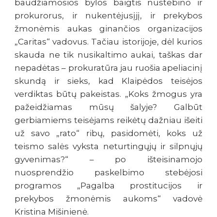
baudžiamosios bylos baigtis nustebino ir
prokurorus, ir nukentėjusįjį, ir prekybos
žmonėmis aukas ginančios organizacijos
„Caritas“ vadovus. Tačiau istorijoje, dėl kurios
skauda ne tik nusikaltimo aukai, taškas dar
nepadėtas – prokuratūra jau ruošia apeliacinį
skundą ir sieks, kad Klaipėdos teisėjos
verdiktas būtų pakeistas. „Koks žmogus yra
pažeidžiamas mūsų šalyje? Galbūt
gerbiamiems teisėjams reikėtų dažniau išeiti
už savo „rato“ ribų, pasidomėti, koks už
teismo salės vyksta neturtingųjų ir silpnųjų
gyvenimas?“ – po išteisinamojo
nuosprendžio paskelbimo stebėjosi
programos „Pagalba prostitucijos ir
prekybos žmonėmis aukoms“ vadovė
Kristina Mišinienė.