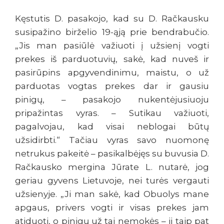
Kęstutis D. pasakojo, kad su D. Račkausku
susipažino birželio 19-ąją prie bendrabučio.
„Jis man pasiūlė važiuoti į užsienį vogti
prekes iš parduotuvių, sakė, kad nuveš ir
pasirūpins apgyvendinimu, maistu, o už
parduotas vogtas prekes dar ir gausiu
pinigų, – pasakojo nukentėjusiuoju
pripažintas vyras. – Sutikau važiuoti,
pagalvojau, kad visai neblogai būtų
užsidirbti.“ Tačiau vyras savo nuomonę
netrukus pakeitė – pasikalbėjęs su buvusia D.
Račkausko mergina Jūrate L. nutarė, jog
geriau gyvens Lietuvoje, nei turės vergauti
užsienyje. „Ji man sakė, kad Obuolys mane
apgaus, privers vogti ir visas prekes jam
atiduoti, o pinigų už tai nemokės – ji taip pat