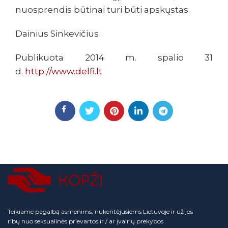
nuosprendis būtinai turi būti apskųstas.
Dainius Sinkevičius
Publikuota 2014 m. spalio 31
d.
http://www.delfi.lt
Teikiame pagalbą asmenims, nukentėjusiems Lietuvoje ir už jos
ribų nuo seksualinės prievartos ir / ar įvairių prekybos