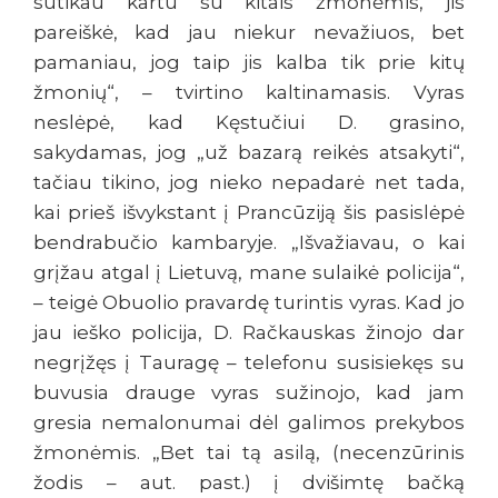
sutikau kartu su kitais žmonėmis, jis
pareiškė, kad jau niekur nevažiuos, bet
pamaniau, jog taip jis kalba tik prie kitų
žmonių“, – tvirtino kaltinamasis. Vyras
neslėpė, kad Kęstučiui D. grasino,
sakydamas, jog „už bazarą reikės atsakyti“,
tačiau tikino, jog nieko nepadarė net tada,
kai prieš išvykstant į Prancūziją šis pasislėpė
bendrabučio kambaryje. „Išvažiavau, o kai
grįžau atgal į Lietuvą, mane sulaikė policija“,
– teigė Obuolio pravardę turintis vyras. Kad jo
jau ieško policija, D. Račkauskas žinojo dar
negrįžęs į Tauragę – telefonu susisiekęs su
buvusia drauge vyras sužinojo, kad jam
gresia nemalonumai dėl galimos prekybos
žmonėmis. „Bet tai tą asilą, (necenzūrinis
žodis – aut. past.) į dvišimtę bačką