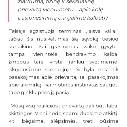
žiaurumą, fizinę ir seksualinę
prievartą vienu metu – apie kokį
pasipriešinimą čia galime kalbėti?
Teisėje egzistuoja terminas „laisva valia“,
tačiau šis nusikaltimas šią sąvoką tiesiog
sunaikino. Kai grasinimas vaiko gyvybe
tampa vienintele bendravimo kalba,
žmogus tarsi virsta įrankiu svetimame,
iškrypusiame scenarijuje. Ši byla nėra tik
pasakojimas apie prievartą, tai pasakojimas
apie akimirką, kai motinos instinktas saugoti
tapo ginklu prieš ją pačią.
„Mūsų visų reakcijos į prievartą gali būti labai
skirtingos. Vieni nedelsdami duosime atkirtį,
kiti bėgsime, slėpsimės, treti būsime