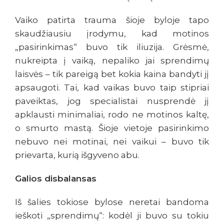
Vaiko patirta trauma šioje byloje tapo
skaudžiausiu įrodymu, kad motinos
„pasirinkimas“ buvo tik iliuzija. Grėsmė,
nukreipta į vaiką, nepaliko jai sprendimų
laisvės – tik pareigą bet kokia kaina bandyti jį
apsaugoti. Tai, kad vaikas buvo taip stipriai
paveiktas, jog specialistai nusprendė jį
apklausti minimaliai, rodo ne motinos kaltę,
o smurto mastą. Šioje vietoje pasirinkimo
nebuvo nei motinai, nei vaikui – buvo tik
prievarta, kurią išgyveno abu.
Galios disbalansas
Iš šalies tokiose bylose neretai bandoma
ieškoti „sprendimų“: kodėl ji buvo su tokiu