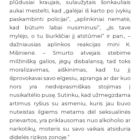
plūdusiai kraujais, sulaužytais šonkauliais
aukai mestelti, kad „galėjai iš karto po įvykių
paskambinti policijai“, „aplinkiniai nematė,
kad būtum labai nusiminusi“, „jis tave
mylėjo, o tu šiurkščiai jį atstūmei“ ir pan., –
dažniausias aplinkos reakcijas mini K.
Mišinienė. – Smurto atvejais stebime
milžinišką galios, jėgų disbalansą, tad toks
moralizavimas, aiškinimas, kad tu jį
išprovokavai savo elgesiu, apranga ar dar kuo
nors yra nedviprasmiškas stojimas į
nusikaltėlio pusę. Sutinku, kad užmegzdama
artimus ryšius su asmeniu, kuris jau buvo
nuteistas ilgiems metams dėl seksualinės
prievartos, yra priklausomas nuo alkoholio ar
narkotikų, moteris su savo vaikais atsiduria
didelės rizikos zonoje.“