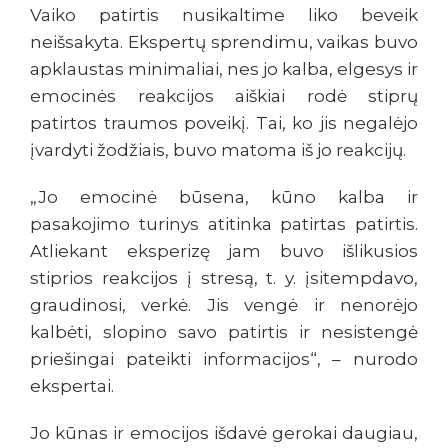
Vaiko patirtis nusikaltime liko beveik
neišsakyta. Ekspertų sprendimu, vaikas buvo
apklaustas minimaliai, nes jo kalba, elgesys ir
emocinės reakcijos aiškiai rodė stiprų
patirtos traumos poveikį. Tai, ko jis negalėjo
įvardyti žodžiais, buvo matoma iš jo reakcijų.
„Jo emocinė būsena, kūno kalba ir
pasakojimo turinys atitinka patirtas patirtis.
Atliekant eksperizę jam buvo išlikusios
stiprios reakcijos į stresą, t. y. įsitempdavo,
graudinosi, verkė. Jis vengė ir nenorėjo
kalbėti, slopino savo patirtis ir nesistengė
priešingai pateikti informacijos“, – nurodo
ekspertai.
Jo kūnas ir emocijos išdavė gerokai daugiau,