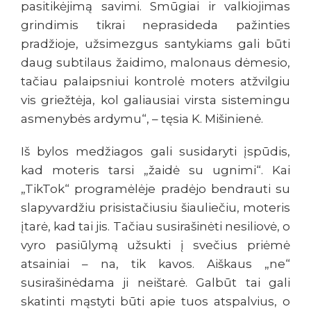
pasitikėjimą savimi. Smūgiai ir valkiojimas
grindimis tikrai neprasideda pažinties
pradžioje, užsimezgus santykiams gali būti
daug subtilaus žaidimo, malonaus dėmesio,
tačiau palaipsniui kontrolė moters atžvilgiu
vis griežtėja, kol galiausiai virsta sistemingu
asmenybės ardymu“, – tęsia K. Mišinienė.
Iš bylos medžiagos gali susidaryti įspūdis,
kad moteris tarsi „žaidė su ugnimi“. Kai
„TikTok“ programėlėje pradėjo bendrauti su
slapyvardžiu prisistačiusiu šiauliečiu, moteris
įtarė, kad tai jis. Tačiau susirašinėti nesiliovė, o
vyro pasiūlymą užsukti į svečius priėmė
atsainiai – na, tik kavos. Aiškaus „ne“
susirašinėdama ji neištarė. Galbūt tai gali
skatinti mąstyti būti apie tuos atspalvius, o