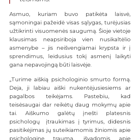
Asmuo, kuriam buvo patikėta laisvė,
sąmoningai pažeidė visas sąlygas, turėjusias
užtikrinti visuomenės saugumą. Šioje vietoje
klausimas neapsiriboja vien nusikaltėlio
asmenybe – jis neišvengiamai krypsta ir į
sprendimus, leidusius tokį asmenį laikyti
gana nepavojingą būti laisvėje.
„Turime aiškią psichologinio smurto formą.
Deja, ji labiau aiški nukentėjusiesiems ar
pagalbos teikėjams. Pastebiu, kad
teisėsaugai dar reikėtų daug mokymų apie
tai. Aiškumo galėtų įnešti platesnis
psichologų įtraukimas į tyrimus, didesnis
pasitikėjimas jų suteikiamomis žiniomis apie
psichologinę traumą, išvadomis apie