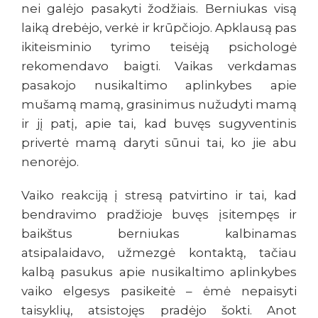
nei galėjo pasakyti žodžiais. Berniukas visą
laiką drebėjo, verkė ir krūpčiojo. Apklausą pas
ikiteisminio tyrimo teisėją psichologė
rekomendavo baigti. Vaikas verkdamas
pasakojo nusikaltimo aplinkybes apie
mušamą mamą, grasinimus nužudyti mamą
ir jį patį, apie tai, kad buvęs sugyventinis
privertė mamą daryti sūnui tai, ko jie abu
nenorėjo.
Vaiko reakciją į stresą patvirtino ir tai, kad
bendravimo pradžioje buvęs įsitempęs ir
baikštus berniukas kalbinamas
atsipalaidavo, užmezgė kontaktą, tačiau
kalbą pasukus apie nusikaltimo aplinkybes
vaiko elgesys pasikeitė – ėmė nepaisyti
taisyklių, atsistojęs pradėjo šokti. Anot