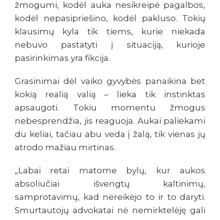
žmogumi, kodėl auka nesikreipė pagalbos,
kodėl nepasipriešino, kodėl pakluso. Tokių
klausimų kyla tik tiems, kurie niekada
nebuvo pastatyti į situaciją, kurioje
pasirinkimas yra fikcija.
Grasinimai dėl vaiko gyvybės panaikina bet
kokią realią valią – lieka tik instinktas
apsaugoti. Tokiu momentu žmogus
nebesprendžia, jis reaguoja. Aukai paliekami
du keliai, tačiau abu veda į žalą, tik vienas jų
atrodo mažiau mirtinas.
„Labai retai matome bylų, kur aukos
absoliučiai išvengtų kaltinimų,
samprotavimų, kad nereikėjo to ir to daryti.
Smurtautojų advokatai nė nemirktelėję gali