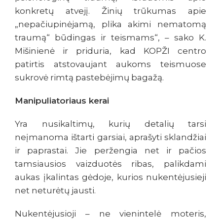
konkretų atvejį. Žinių trūkumas apie
„nepačiupinėjamą, plika akimi nematomą
traumą“ būdingas ir teismams“, – sako K.
Mišinienė ir priduria, kad KOPŽI centro
patirtis atstovaujant aukoms teismuose
sukrovė rimtą pastebėjimų bagažą.
Manipuliatoriaus kerai
Yra nusikaltimų, kurių detalių tarsi
neįmanoma ištarti garsiai, aprašyti sklandžiai
ir paprastai. Jie peržengia net ir pačios
tamsiausios vaizduotės ribas, palikdami
aukas įkalintas gėdoje, kurios nukentėjusieji
net neturėtų jausti.
Nukentėjusioji – ne vienintelė moteris,