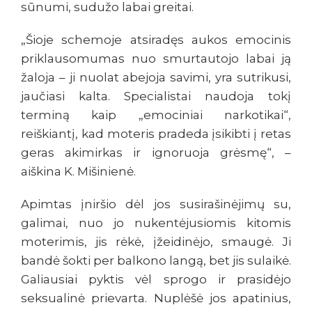
sūnumi, sudužo labai greitai.
„Šioje schemoje atsiradęs aukos emocinis
priklausomumas nuo smurtautojo labai ją
žaloja – ji nuolat abejoja savimi, yra sutrikusi,
jaučiasi kalta. Specialistai naudoja tokį
terminą kaip „emociniai narkotikai“,
reiškiantį, kad moteris pradeda įsikibti į retas
geras akimirkas ir ignoruoja grėsmę“, –
aiškina K. Mišinienė.
Apimtas įniršio dėl jos susirašinėjimų su,
galimai, nuo jo nukentėjusiomis kitomis
moterimis, jis rėkė, įžeidinėjo, smaugė. Ji
bandė šokti per balkono langą, bet jis sulaikė.
Galiausiai pyktis vėl sprogo ir prasidėjo
seksualinė prievarta. Nuplėšė jos apatinius,