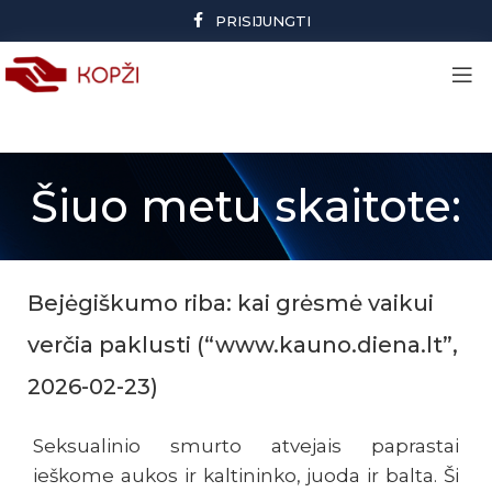
PRISIJUNGTI
Šiuo metu skaitote:
Bejėgiškumo riba: kai grėsmė vaikui
verčia paklusti (“www.kauno.diena.lt”,
2026-02-23)
Seksualinio smurto atvejais paprastai
ieškome aukos ir kaltininko, juoda ir balta. Ši