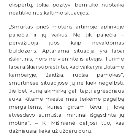
ekspertų, tokia pozityvi berniuko nuotaika
neatitiko nusikaltimo situacijos.
„Smurtas prieš moteris artimoje aplinkoje
paliečia ir jų vaikus. Ne tik paliečia –
pervažiuoja juos kaip nevaldomas
buldozeris. Aptariama situacija yra labai
išskirtinis, nors ne vienintelis atvejis. Turime
labai aiškiai suprasti: tai, kad vaikai yra „kitame
kambaryje, žaidžia, ruošia pamokas“,
smurtinėse situacijose jų nė kiek negelbsti.
Jie bet kurią akimirką gali tapti agresoriaus
auka. Kitame mieste mes teikėme pagalbą
mergaitėms, kurias girtam tėvui į lovą
atvesdavo sumušta, mirtinai išgąsdinta jų
motina“, – K. Mišinienė dalijosi tuo, kas
dažniausiai lieka už uždarų durų.