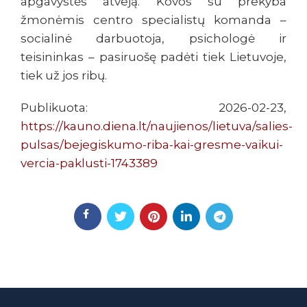
apgavystės atveją. Kovos su prekyba
žmonėmis centro specialistų komanda –
socialinė darbuotoja, psichologė ir
teisininkas – pasiruošę padėti tiek Lietuvoje,
tiek už jos ribų.
Publikuota: 2026-02-23,
https://kauno.diena.lt/naujienos/lietuva/salies-
pulsas/bejegiskumo-riba-kai-gresme-vaikui-
vercia-paklusti-1743389