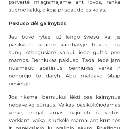
parvertė miegamajame ant lovos, ranka
suėmė kaklą, o koja prispaudė jos kojas.
Pakluso dėl galimybės
Jau buvo rytas, už lango šviesu, kai jis
pasikvietė kitame kambaryje buvusį jos
sūnų. Atbėgusiam vaikui liepė gultis prie
mamos. Berniukas pakluso. Tada liepė jam
nusimauti apatinius, berniukas verkė ir
nenorėjo to daryti. Abu maldavo šitaip
nesielgti.
Jos riksmai berniukui lėkti pas kaimynus
nepaveikė sūnaus. Vaikas pasikūkčiodamas
verkė, negalėdamas pajudėti iš vietos.
Verkiantį vaiką jis užkėlė mamai ant krūtinės
ir pareikalavo jų oralinio sekso. Priešingu