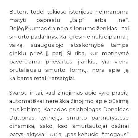
Būtent todėl tokiose istorijose neįmanoma
matyti paprastų „taip“ arba „ne“.
Bejėgiškumas čia nėra silpnumo ženklas – tai
smurto padarinys. Kai grėsmė nukreipiama į
vaiką, suaugusiojo atsakomybė tampa
ginklu prieš jį patį. Ši riba, kur motinystė
paverčiama prievartos įrankiu, yra viena
brutaliausių smurto formų, nors apie ją
kalbama retai ir atsargiai.
Svarbu ir tai, kad žinojimas apie vyro praeitį
automatiškai nereiškia žinojimo apie būsimą
nusikaltimą. Kanados psichologas Donaldas
Duttonas, tyrinėjęs smurto partnerystėse
dinamiką, sako, kad smurtautojai dažnai
patys aktyviai kuria „pasikeitusio žmogaus“