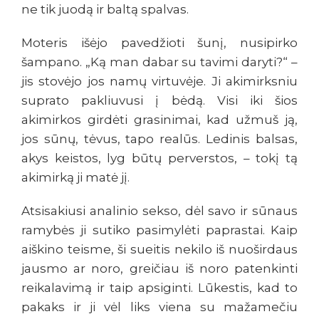
ne tik juodą ir baltą spalvas.
Moteris išėjo pavedžioti šunį, nusipirko
šampano. „Ką man dabar su tavimi daryti?“ –
jis stovėjo jos namų virtuvėje. Ji akimirksniu
suprato pakliuvusi į bėdą. Visi iki šios
akimirkos girdėti grasinimai, kad užmuš ją,
jos sūnų, tėvus, tapo realūs. Ledinis balsas,
akys keistos, lyg būtų perverstos, – tokį tą
akimirką ji matė jį.
Atsisakiusi analinio sekso, dėl savo ir sūnaus
ramybės ji sutiko pasimylėti paprastai. Kaip
aiškino teisme, ši sueitis nekilo iš nuoširdaus
jausmo ar noro, greičiau iš noro patenkinti
reikalavimą ir taip apsiginti. Lūkestis, kad to
pakaks ir ji vėl liks viena su mažamečiu