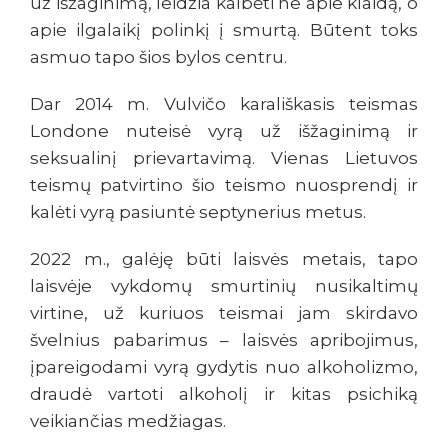
už išžaginimą, leidžia kalbėti ne apie klaidą, o
apie ilgalaikį polinkį į smurtą. Būtent toks
asmuo tapo šios bylos centru.
Dar 2014 m. Vulvičo karališkasis teismas
Londone nuteisė vyrą už išžaginimą ir
seksualinį prievartavimą. Vienas Lietuvos
teismų patvirtino šio teismo nuosprendį ir
kalėti vyrą pasiuntė septynerius metus.
2022 m., galėję būti laisvės metais, tapo
laisvėje vykdomų smurtinių nusikaltimų
virtine, už kuriuos teismai jam skirdavo
švelnius pabarimus – laisvės apribojimus,
įpareigodami vyrą gydytis nuo alkoholizmo,
draudė vartoti alkoholį ir kitas psichiką
veikiančias medžiagas.