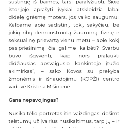
sustingę iš baimės, tarsi paralyžiuoti. Šioje
istorijoje aprašyti įvykiai atskleidžia labai
didelę grėsmę moters, jos vaiko saugumui.
Kalbame apie sadistinį, tokį, sakyčiau, be
jokių ribų demonstruotą žiaurumą, fizinę ir
seksualinę prievartą vienu metu – apie kokį
pasipriešinimą čia galime kalbėti? Svarbu
buvo išgyventi, kaip nors pralaukti
didžiausias apsvaigusio kankintojo įtūžio
akimirkas“, – sako Kovos su prekyba
žmonėmis ir išnaudojimu (KOPŽI) centro
vadovė Kristina Mišinienė.
Gana nepavojingas?
Nusikaltėlio portretas itin vaizdingas: dešimt
teistumų už įvairius nusikaltimus, tarp jų – ir