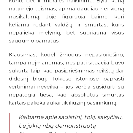
kūno, bet ir moralės naikinimu. Byla, kurią
nagrinėjo teismas, apima daugiau nei vieną
nusikaltimą. Joje figūruoja baimė, kuri
keliama rodant valdžią, ir smurtas, kuris
nepalieka mėlynių, bet sugriauna visus
saugumo pamatus.
Klausimas, kodėl žmogus nepasipriešino,
tampa neįmanomas, nes pati situacija buvo
sukurta taip, kad pasipriešinimas reikštų dar
didesnį blogį. Tokiose istorijose paprasti
vertinimai neveikia – jos verčia susidurti su
nepatogia tiesa, kad absoliutus smurtas
kartais palieka aukai tik iliuzinį pasirinkimą.
Kalbame apie sadistinį, tokį, sakyčiau,
be jokių ribų demonstruotą