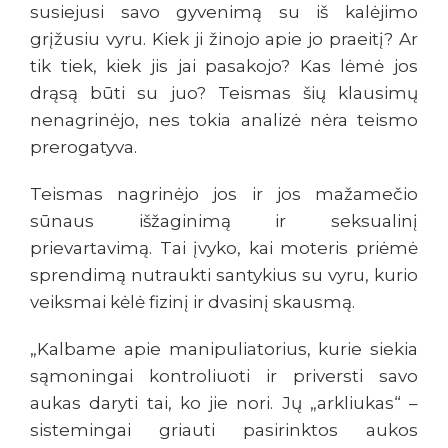
susiejusi savo gyvenimą su iš kalėjimo
grįžusiu vyru. Kiek ji žinojo apie jo praeitį? Ar
tik tiek, kiek jis jai pasakojo? Kas lėmė jos
drąsą būti su juo? Teismas šių klausimų
nenagrinėjo, nes tokia analizė nėra teismo
prerogatyva.
Teismas nagrinėjo jos ir jos mažamečio
sūnaus išžaginimą ir seksualinį
prievartavimą. Tai įvyko, kai moteris priėmė
sprendimą nutraukti santykius su vyru, kurio
veiksmai kėlė fizinį ir dvasinį skausmą.
„Kalbame apie manipuliatorius, kurie siekia
sąmoningai kontroliuoti ir priversti savo
aukas daryti tai, ko jie nori. Jų „arkliukas“ –
sistemingai griauti pasirinktos aukos