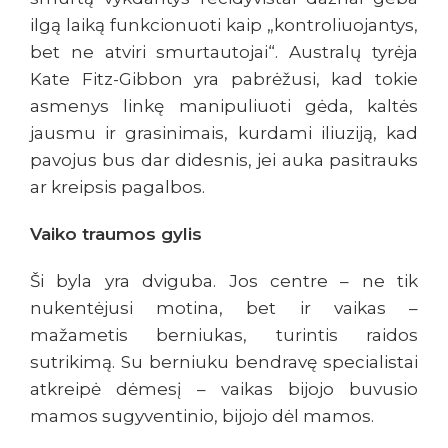
ilgą laiką funkcionuoti kaip „kontroliuojantys,
bet ne atviri smurtautojai“. Australų tyrėja
Kate Fitz-Gibbon yra pabrėžusi, kad tokie
asmenys linkę manipuliuoti gėda, kaltės
jausmu ir grasinimais, kurdami iliuziją, kad
pavojus bus dar didesnis, jei auka pasitrauks
ar kreipsis pagalbos.
Vaiko traumos gylis
Ši byla yra dviguba. Jos centre – ne tik
nukentėjusi motina, bet ir vaikas –
mažametis berniukas, turintis raidos
sutrikimą. Su berniuku bendravę specialistai
atkreipė dėmesį – vaikas bijojo buvusio
mamos sugyventinio, bijojo dėl mamos.