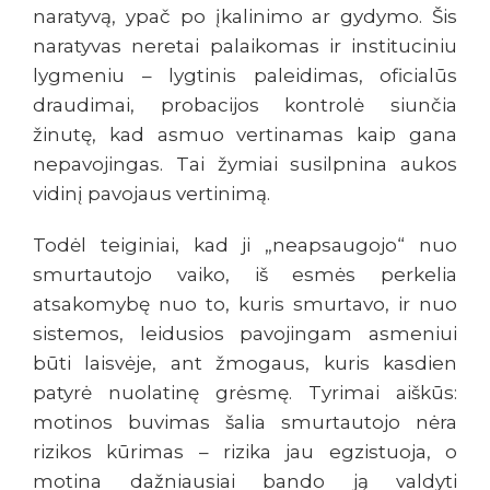
naratyvą, ypač po įkalinimo ar gydymo. Šis
naratyvas neretai palaikomas ir instituciniu
lygmeniu – lygtinis paleidimas, oficialūs
draudimai, probacijos kontrolė siunčia
žinutę, kad asmuo vertinamas kaip gana
nepavojingas. Tai žymiai susilpnina aukos
vidinį pavojaus vertinimą.
Todėl teiginiai, kad ji „neapsaugojo“ nuo
smurtautojo vaiko, iš esmės perkelia
atsakomybę nuo to, kuris smurtavo, ir nuo
sistemos, leidusios pavojingam asmeniui
būti laisvėje, ant žmogaus, kuris kasdien
patyrė nuolatinę grėsmę. Tyrimai aiškūs:
motinos buvimas šalia smurtautojo nėra
rizikos kūrimas – rizika jau egzistuoja, o
motina dažniausiai bando ją valdyti