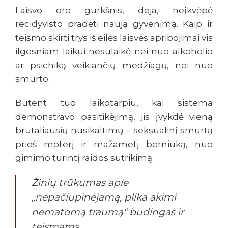
Laisvo oro gurkšnis, deja, neįkvėpė
recidyvisto pradėti naują gyvenimą. Kaip ir
teismo skirti trys iš eilės laisvės apribojimai vis
ilgesniam laikui nesulaikė nei nuo alkoholio
ar psichiką veikiančių medžiagų, nei nuo
smurto.
Būtent tuo laikotarpiu, kai sistema
demonstravo pasitikėjimą, jis įvykdė vieną
brutaliausių nusikaltimų – seksualinį smurtą
prieš moterį ir mažametį berniuką, nuo
gimimo turintį raidos sutrikimą.
Žinių trūkumas apie
„nepačiupinėjamą, plika akimi
nematomą traumą“ būdingas ir
teismams.