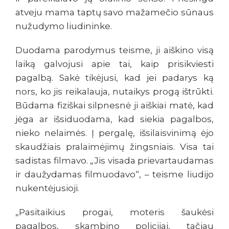
atveju mama taptų savo mažamečio sūnaus
nužudymo liudininke.
Duodama parodymus teisme, ji aiškino visą
laiką galvojusi apie tai, kaip prisikviesti
pagalbą. Sakė tikėjusi, kad jei padarys ką
nors, ko jis reikalauja, nutaikys progą ištrūkti.
Būdama fiziškai silpnesnė ji aiškiai matė, kad
jėga ar išsiduodama, kad siekia pagalbos,
nieko nelaimės. Į pergalę, išsilaisvinimą ėjo
skaudžiais pralaimėjimų žingsniais. Visa tai
sadistas filmavo. „Jis visada prievartaudamas
ir daužydamas filmuodavo“, – teisme liudijo
nukentėjusioji.
„Pasitaikius progai, moteris šaukėsi
pagalbos, skambino policijai, tačiau