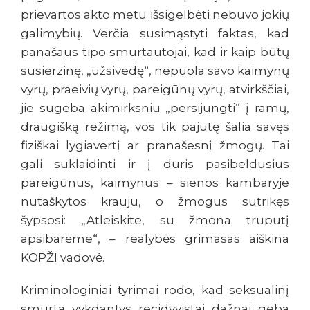
prievartos akto metu išsigelbėti nebuvo jokių
galimybių. Verčia susimąstyti faktas, kad
panašaus tipo smurtautojai, kad ir kaip būtų
susierzinę, „užsivedę“, nepuola savo kaimynų
vyrų, praeivių vyrų, pareigūnų vyrų, atvirkščiai,
jie sugeba akimirksniu „persijungti“ į ramų,
draugišką režimą, vos tik pajutę šalia savęs
fiziškai lygiavertį ar pranašesnį žmogų. Tai
gali suklaidinti ir į duris pasibeldusius
pareigūnus, kaimynus – sienos kambaryje
nutaškytos krauju, o žmogus sutrikęs
šypsosi: „Atleiskite, su žmona truputį
apsibarėme“, – realybės grimasas aiškina
KOPŽI vadovė.
Kriminologiniai tyrimai rodo, kad seksualinį
smurtą vykdantys recidyvistai dažnai geba