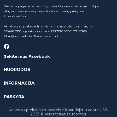
Teikiame pagalbą asmenims, nukentėjusiems Lietuvoje ir už jos
ribų nuo seksualinės prievartos ir / ar įvairių prekybos
žmonėmis formų.
VšĮ Kovos su prekyba žmonėmis ir išnaudojimu centras, į.k.
304486353, sąskaitos numeris: LT917300010151740368.
Mokėjimo paskirtis: Parama centrui
Sekite mus Facebook
NUORODOS
INFORMACIJA
PASKYRA
Kovos su prekyba žmonėmis ir išnaudojimu centras, VšĮ
2023 © Visos teisės saugomos.