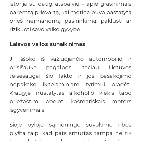
istorija su daug atspalvių – apie grasinimais
paremtą prievartą, kai motina buvo pastatyta
prieš neįmanomą pasirinkimą: paklusti ar
rizikuoti savo vaiko gyvybe.
Laisvos valios sunaikinimas
Ji iššoko iš važiuojančio automobilio ir
prisišaukė pagalbos, tačiau Lietuvos
teisėsaugai šio fakto ir jos pasakojimo
nepakako ikiteisminiam tyrimui pradėti.
Kraujyje nustatytas alkoholio kiekis tapo
priežastimi abejoti košmariškais moters
išgyvenimais.
Šioje byloje sąmoningo suvokimo ribos
plyšta taip, kad pats smurtas tampa ne tik