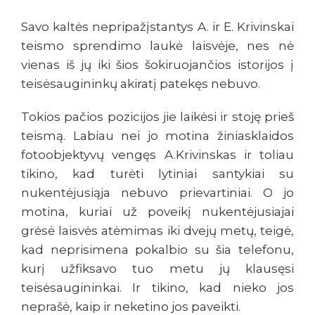
Savo kaltės nepripažįstantys A. ir E. Krivinskai
teismo sprendimo laukė laisvėje, nes nė
vienas iš jų iki šios šokiruojančios istorijos į
teisėsaugininkų akiratį patekęs nebuvo.
Tokios pačios pozicijos jie laikėsi ir stoję prieš
teismą. Labiau nei jo motina žiniasklaidos
fotoobjektyvų vengęs A.Krivinskas ir toliau
tikino, kad turėti lytiniai santykiai su
nukentėjusiąja nebuvo prievartiniai. O jo
motina, kuriai už poveikį nukentėjusiajai
grėsė laisvės atėmimas iki dvejų metų, teigė,
kad neprisimena pokalbio su šia telefonu,
kurį užfiksavo tuo metu jų klausęsi
teisėsaugininkai. Ir tikino, kad nieko jos
neprašė, kaip ir neketino jos paveikti.