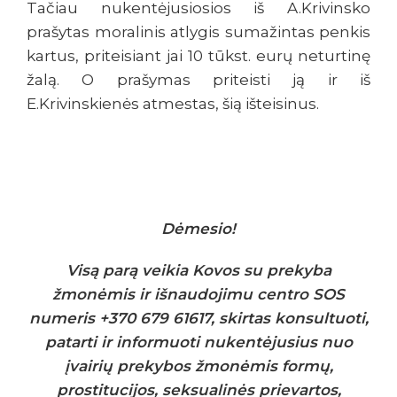
Tačiau nukentėjusiosios iš A.Krivinsko
prašytas moralinis atlygis sumažintas penkis
kartus, priteisiant jai 10 tūkst. eurų neturtinę
žalą. O prašymas priteisti ją ir iš
E.Krivinskienės atmestas, šią išteisinus.
Dėmesio!
Visą parą veikia Kovos su prekyba
žmonėmis ir išnaudojimu centro SOS
numeris +370 679 61617, skirtas konsultuoti,
patarti ir informuoti nukentėjusius nuo
įvairių prekybos žmonėmis formų,
prostitucijos, seksualinės prievartos,