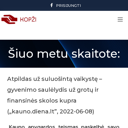
PRISIJUNGTI
Šiuo metu skaitote:
Atpildas už suluošintą vaikystę –
gyvenimo saulėlydis už grotų ir
finansinės skolos kupra
(„kauno.diena.lt”, 2022-06-08)
Kauno apygardos teismas paskelbė savo