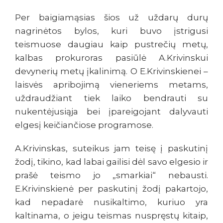
Per baigiamąsias šios už uždarų durų
nagrinėtos bylos, kuri buvo įstrigusi
teismuose daugiau kaip pustrečių metų,
kalbas prokuroras pasiūlė A.Krivinskui
devynerių metų įkalinimą. O E.Krivinskienei –
laisvės apribojimą vieneriems metams,
uždraudžiant tiek laiko bendrauti su
nukentėjusiąja bei įpareigojant dalyvauti
elgesį keičiančiose programose.
A.Krivinskas, suteikus jam teisę į paskutinį
žodį, tikino, kad labai gailisi dėl savo elgesio ir
prašė teismo jo „smarkiai“ nebausti.
E.Krivinskienė per paskutinį žodį pakartojo,
kad nepadarė nusikaltimo, kuriuo yra
kaltinama, o jeigu teismas nuspręstų kitaip,