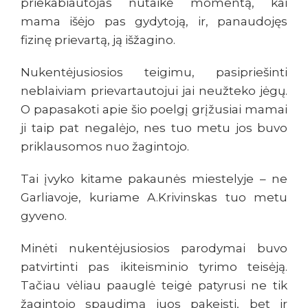
priekabiautojas nutaikė momentą, kai
mama išėjo pas gydytoją, ir, panaudojęs
fizinę prievartą, ją išžagino.
Nukentėjusiosios teigimu, pasipriešinti
neblaiviam prievartautojui jai neužteko jėgų.
O papasakoti apie šio poelgį grįžusiai mamai
ji taip pat negalėjo, nes tuo metu jos buvo
priklausomos nuo žagintojo.
Tai įvyko kitame pakaunės miestelyje – ne
Garliavoje, kuriame A.Krivinskas tuo metu
gyveno.
Minėti nukentėjusiosios parodymai buvo
patvirtinti pas ikiteisminio tyrimo teisėją.
Tačiau vėliau paauglė teigė patyrusi ne tik
žagintojo spaudimą juos pakeisti, bet ir