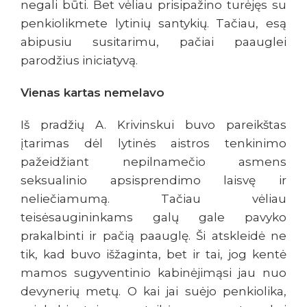
negali būti. Bet vėliau prisipažino turėjęs su
penkiolikmete lytinių santykių. Tačiau, esą
abipusiu susitarimu, pačiai paauglei
parodžius iniciatyvą.
Vienas kartas nemelavo
Iš pradžių A. Krivinskui buvo pareikštas
įtarimas dėl lytinės aistros tenkinimo
pažeidžiant nepilnamečio asmens
seksualinio apsisprendimo laisvę ir
neliečiamumą. Tačiau vėliau
teisėsaugininkams galų gale pavyko
prakalbinti ir pačią paauglę. Ši atskleidė ne
tik, kad buvo išžaginta, bet ir tai, jog kentė
mamos sugyventinio kabinėjimąsi jau nuo
devynerių metų. O kai jai suėjo penkiolika,