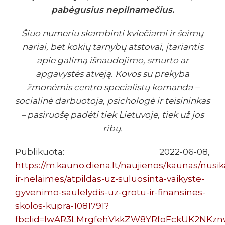
pabėgusius nepilnamečius.
Šiuo numeriu skambinti kviečiami ir šeimų
nariai, bet kokių tarnybų atstovai, įtariantis
apie galimą išnaudojimo, smurto ar
apgavystės atveją. Kovos su prekyba
žmonėmis centro specialistų komanda –
socialinė darbuotoja, psichologė ir teisininkas
– pasiruošę padėti tiek Lietuvoje, tiek už jos
ribų.
Publikuota: 2022-06-08,
https://m.kauno.diena.lt/naujienos/kaunas/nusik
ir-nelaimes/atpildas-uz-suluosinta-vaikyste-
gyvenimo-saulelydis-uz-grotu-ir-finansines-
skolos-kupra-1081791?
fbclid=IwAR3LMrgfehVkkZW8YRfoFckUK2NKznw