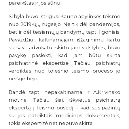
pareikštas ir jos sūnui.
Ši byla buvo įstrigusi Kauno apylinkės teisme
nuo 2019-ųjų rugsėjo. Ne tik dėl pandemijos,
bet ir dėl teisiamųjų bandymų tapti ligoniais.
Pavyzdžiui, kaltinamajam išžaginimu kartu
su savo advokatu, skirtu jam valstybės, buvo
pavykę pasiekti, kad jam būtų skirta
psichiatrinė ekspertizė. Tačiau psichiatrų
verdiktas nuo tolesnio teismo proceso jo
neišgelbėjo.
Bandė tapti nepakaltinama ir A.Krivinsko
motina. Tačiau šiai, iškvietus psichiatrą
ekspertą į teismo posėdį – kad susipažintų
su jos pateiktais medicinos dokumentais,
tokia ekspertizė net nebuvo skirta.