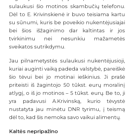
sulaukusi šio motinos skambučių telefonu.
Dėl to E. Krivinskienė ir buvo teisiama kartu
su sūnumi, kuris be poveikio nukentėjusiajai
bei šios išžaginimo dar kaltintas ir jos
tvirkinimu nei nesunkiu mažametės
sveikatos sutrikdymu.
Jau pilnametystės sulaukusi nukentėjusioji,
kuriai auginti vaiką padeda valstybė, pareiškė
šio tėvui bei jo motinai ieškinius. Ji prašė
priteisti iš žagintojo 50 tūkst. eurų moralinį
atlygį, o iš jo motinos – 5 tūkst. eurų. Be to, ji
yra padavusi A.Krivinską, kurio tėvystė
nustatyta jau minėtu DNR tyrimu, į teismą
dėl to, kad šis nemoka savo vaikui alimentų.
Kaltės nepripažino