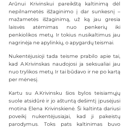
Arūnui Krivinskui pareikštą kaltinimą dėl
nepilnametės išžaginimo į dar sunkesnį –
mažametės išžaginimą, už ką jau gresia
laisvės atėmimas nuo penkerių iki
penkiolikos metų. Ir tokius nusikaltimus jau
nagrinėja ne apylinkių, o apygardų teismai.
Nukentėjusioji tada teisme prabilo apie tai,
kad A.Krivinskas naudojosi ja seksualiai jau
nuo trylikos metų. Ir tai būdavo ir ne po kartą
per mėnesį.
Kartu su A.Krivinsku šios bylos teisiamųjų
suole atsidūrė ir jo aštuntą dešimtį įpusėjusi
motina Elena Krivinskienė. Ši kaltinta dariusi
poveikį nukentėjusiajai, kad ji pakeistų
parodymus. Toks pats kaltinimas buvo