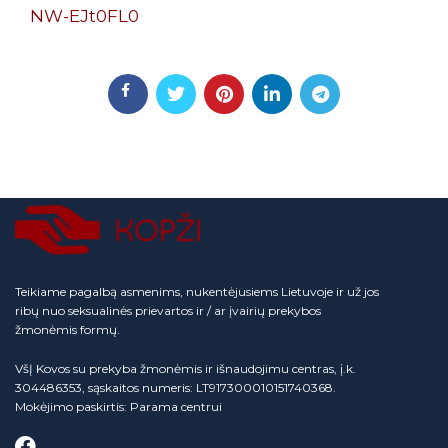
NW-EJt0FL0
Teikiame pagalbą asmenims, nukentėjusiems Lietuvoje ir už jos
ribų nuo seksualinės prievartos ir / ar įvairių prekybos
žmonėmis formų.
VšĮ Kovos su prekyba žmonėmis ir išnaudojimu centras, į.k.
304486353, sąskaitos numeris: LT917300010151740368.
Mokėjimo paskirtis: Parama centrui