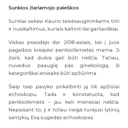
Sunkios įtariamojo paieškos
Sunkiai sekėsi Kauno teisėsaugininkams tirti
ir nusikaltimus, kuriais kaltinti šie garliaviškiai.
Viskas prasidėjo dar 2018-aisiais, kai į juos
pagalbos kreipėsi penkiolikmetės mama. Ji
įtarė, kad dukra gali būti nėščia. Tačiau,
nuvedus paauglę pas ginekologą, ši
kategoriškai atsisakė būti apžiūrima.
Šiaip taip pavyko prikalbinti ją tik apžiūrai
echoskopu. Tada ir konstatuota, kad
penkiolikmetė – jau keli mėnesiai nėščia.
Nepaisant to, ji ir toliau neigė turėjusi lytinių
santykių. Esą sugedęs echoskopas.