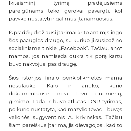
Ikiteisminį tyrimą pradėjusiems
pareigūnams teko gerokai pavargti, kol
pavyko nustatyti ir galimus įtariamuosius.
Iš pradžių didžiausi įtarimai krito ant mįslingo
šios paauglės draugo, su kuriuo ji susipažino
socialiniame tinkle „Facebook“. Tačiau, anot
mamos, jos namisėda dukra tik porą kartų
buvo nakvojusi pas draugę.
Šios istorijos finalo penkiolikmetės mama
nesulaukė. Kaip ir anūko, kurio
dokumentuose nėra tėvo duomenų,
gimimo. Tada ir buvo atliktas DNR tyrimas,
po kurio nustatyta, kad mažylio tėvas – buvęs
velionės sugyventinis A. Krivinskas. Tačiau
šiam pareiškus įtarimą, jis dievagojosi, kad to