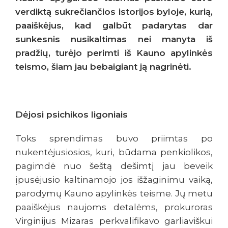
verdiktą sukrečiančios istorijos byloje, kurią,
paaiškėjus, kad galbūt padarytas dar
sunkesnis nusikaltimas nei manyta iš
pradžių, turėjo perimti iš Kauno apylinkės
teismo, šiam jau bebaigiant ją nagrinėti.
Dėjosi psichikos ligoniais
Toks sprendimas buvo priimtas po
nukentėjusiosios, kuri, būdama penkiolikos,
pagimdė nuo šeštą dešimtį jau beveik
įpusėjusio kaltinamojo jos išžaginimu vaiką,
parodymų Kauno apylinkės teisme. Jų metu
paaiškėjus naujoms detalėms, prokuroras
Virginijus Mizaras perkvalifikavo garliaviškui