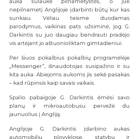
auka sulaukė pilnametystės, o juk
nepilnametį Anglijoje įdarbinti būtų kur kas
sunkiau. Vėliau teisme duodamas
parodymus, vaikinas pats užsiminė, jog G.
Darkintis su juo daugiau bendrauti pradėjo
vis artėjant jo aštuonioliktam gimtadieniui.
Per šiuos pokalbius pokalbių programėlėje
„Messenger“, išnaudotojas susipažino ir su
kita auka. Abiejoms aukoms jis sekė pasakas
– kad rūpinsis kaip savais vaikais.
Spalio pabaigoje G. Darkintis ėmėsi savo
planų ir mikroautobusu pervežė du
jaunuolius į Angliją.
Anglijoje G. Darkintis įdarbino aukas
automobilių plovyklose, statybų ir