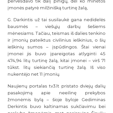
pervesdavo tik dalį pinigų, dėl ko minėtos
įmonės patyrė milžinišką turtinę žalą,
G.
Darkintis už tai susilaukė gana nedidelės
bausmės – viešųjų darbų šešiems
mėnesiams. Tačiau, teismas iš dalies tenkino
ir įmonių pateiktus civilinius ieškinius, o šių
ieškinių sumos – įspūdingos. Štai vienai
įmonei jis buvo įpareigotas atlyginti 45
474,94 litų turtinę žalą, kitai įmonei – virš 71
tūkst. litų siekiančią turtinę žalą. Iš viso
nukentėjo net 11 įmonių.
Naujienų portalas tv3.lt pristato dviejų dalių
pasakojimą apie neeilinę prekybos
žmonėmis bylą – šioje byloje Gediminas
Derkintis buvo kaltinamas sukčiavimu bei