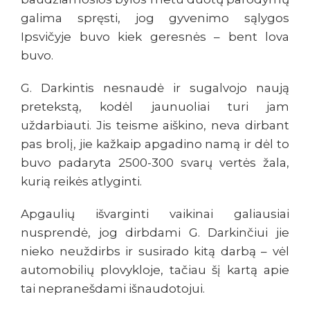
galima spręsti, jog gyvenimo sąlygos
Ipsvičyje buvo kiek geresnės – bent lova
buvo.
G.
Darkintis nesnaudė ir sugalvojo naują
pretekstą, kodėl jaunuoliai turi jam
uždarbiauti. Jis teisme aiškino, neva dirbant
pas brolį, jie kažkaip apgadino namą ir dėl to
buvo padaryta 2500-300 svarų vertės žala,
kurią reikės atlyginti.
Apgaulių išvarginti vaikinai galiausiai
nusprendė, jog dirbdami G. Darkinčiui jie
nieko neuždirbs ir susirado kitą darbą – vėl
automobilių plovykloje, tačiau šį kartą apie
tai nepranešdami išnaudotojui.