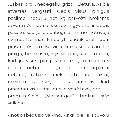
„Labas broli, nebegaliu grįžti į Lietuvą. Aš čia
atvežtas vergauti. Gedis visus pinigus
pasiima, neturiu net ką parvežti broliams
dovanų. Aš žiauriai skurdžiai gyvenu, ir Gedis
pasakė, kad jei aš pabėgsiu, mane Lietuvoje
užmuš. Nežinau ką daryti, padėk broli, labai
prašau. Aš jau ketvirtą mėnesį sėdžiu be
pinigų, be maisto, ir jis vis nori, kad dirbčiau,
kad jis visus pinigus pasiimtų, o man nei
cento neturi, pinigų net nusikirpimui
neturiu, rūbam, nieko, atrodau baisiai,
nežinau ką daryti, toks jausmas, kad
praradau visus draugus, o ypač tave, broli“, –
programėlėje „Messenger“ broliui rašė
vaikinas.
Anot pabėgusio vaikino, Anglijoje jis išbuvo 8