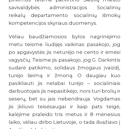
savivaldybės administracijos Socialinių
reikalų departamento socialinių išmokų
kompetencijos skyriaus duomenys.
Vėliau baudžiamosios bylos nagrinėjimo
metu teisme liudijęs vaikinas pasakojo, jog
po apgavystės jis neturėjo nė cento ir ėmėsi
vagysčių. Teisme jis pasakojo, jog G. Darkintis
sudarė patikimo, solidaus žmogaus įvaizdį,
turėjo šeimą ir žmoną. O daugiau kuo
pasikliauti jis nelabai turėjo – socialiniais
darbuotojais jis nepasitikėjo, nors turi brolių ir
seserų, bet su jais nebendrauja. Vogdamas
jis įkliuvo teisėsaugai ir kaip pats teigė,
kalėjime praleido tris metus ir 8 mėnesius
laiko, vėliau dirbo Lietuvoje, o tada išvažiavo į