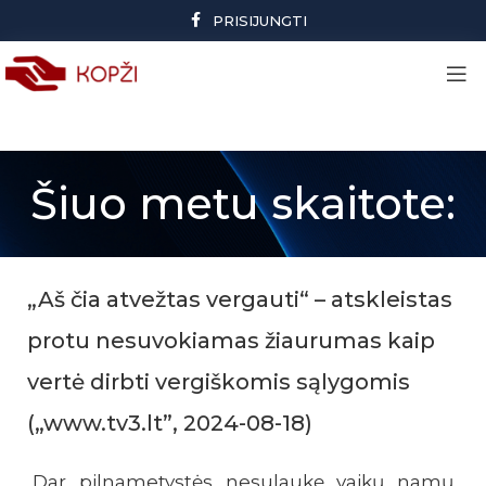
PRISIJUNGTI
Šiuo metu skaitote:
„Aš čia atvežtas vergauti“ – atskleistas
protu nesuvokiamas žiaurumas kaip
vertė dirbti vergiškomis sąlygomis
(„www.tv3.lt”, 2024-08-18)
Dar pilnametystės nesulaukę vaikų namų