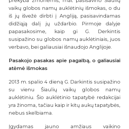
prekyba žmonėmis, mat pasisavino Šiaulių
vaikų globos namų auklėtinių išmokas, o du
iš jų išvežė dirbti į Angliją, pasisavindamas
didžiąją dalį jų uždarbio. Pirmoje dalyje
papasakosime, kaip gi G. Derkintis
susipažino su globos namų auklėtiniais, juos
verbavo, bei galiausiai išnaudojo Anglijoje.
Pasakojo pasakas apie pagalbą, o galiausiai
atėmė išmokas
2013 m. spalio 4 dieną G. Darkintis susipažino
su vienu Šiaulių vaikų globos namų
auklėtiniu. Šio auklėtinio tapatybė redakcijai
yra žinoma, tačiau kaip ir kitų aukų tapatybės,
nebus skelbiama.
Įgydamas jauno amžiaus vaikino