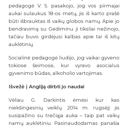
pedagogė V. S. pasakojo, jog vos pirmajai
aukai sulaukus 18-os metų, jis iš karto prašė
būti išbrauktas iš vaikų globos namų. Apie jo
bendravimą su Gediminu ji tiksliai nežinojo,
tačiau buvo girdėjusi kalbas apie tai iš kitų
auklėtinių.
Socialinė pedagogė liudijo, jog vaikai gyveno
tokiose šeimose, kur vyravo asocialus
gyvenimo būdas, alkoholio vartojimas.
Išvežė į Angliją dirbti jo naudai
Vėliau G. Darkintis ėmėsi kur kas
niekšingesnių veiklų. 2014 m. rugsėjį jis
susipažino su trečiąja auka – taip pat vaikų
namų auklėtiniu. Pasinaudodamas panašia