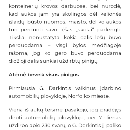
konteinerių krovos darbuose, bei nurodė,
kad aukos jam yra skolingos dėl kelionės
išlaidų, būsto nuomos, maisto, dėl ko aukos
turi perduoti savo lėšas „skolai“ padengti.
Tiksliai nenustatyta, kokia dalis lėšų buvo
perduodama – visgi bylos medžiagoje
rašoma, jog ko gero buvo perduodama
didžioji dalis sunkiai uždirbtų pinigų.
Atėmė beveik visus pinigus
Pirmiausia G. Darkintis vaikinus įdarbino
automobilių plovykloje, Norfolko mieste.
Viena iš aukų teisme pasakojo, jog pradėjęs
dirbti automobilių plovykloje, per 7 dienas
uždirbo apie 230 svarų, o G. Derkintis jį paliko