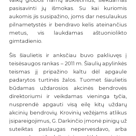
vaikų globos namų auklėtinius, siekdamas
pasisavinti jų išmokas. Su kai kuriomis
aukomis jis susipažino, joms dar nesulaukus
pilnametystės ir bendravo kelis ateinančius
metus, vis laukdamas aštuoniolikto
gimtadienio.
Šis šiaulietis ir anksčiau buvo pakliuvęs į
teisėsaugos rankas – 2011 m. Šiaulių apylinkės
teismas jį pripažino kaltu dėl apgaule
padarytos turtinės žalos. Tuomet šiaulietis
būdamas uždarosios akcinės bendrovės
direktoriumi ir veikdamas vieninga tyčia,
nusprendė apgauti visą eilę kitų uždarų
akcinių bendrovių. Krovinių vežėjams atlikus
įsipareigojimus, G. Darkinčio įmonė pinigų už
suteiktas paslaugas nepervesdavo, arba