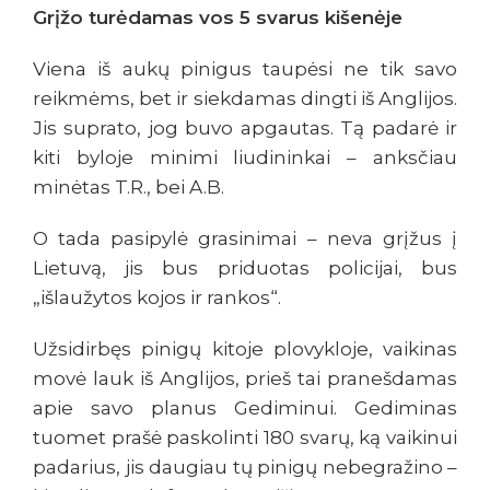
Grįžo turėdamas vos 5 svarus kišenėje
Viena iš aukų pinigus taupėsi ne tik savo
reikmėms, bet ir siekdamas dingti iš Anglijos.
Jis suprato, jog buvo apgautas. Tą padarė ir
kiti byloje minimi liudininkai – anksčiau
minėtas T.R., bei A.B.
O tada pasipylė grasinimai – neva grįžus į
Lietuvą, jis bus priduotas policijai, bus
„išlaužytos kojos ir rankos“.
Užsidirbęs pinigų kitoje plovykloje, vaikinas
movė lauk iš Anglijos, prieš tai pranešdamas
apie savo planus Gediminui. Gediminas
tuomet prašė paskolinti 180 svarų, ką vaikinui
padarius, jis daugiau tų pinigų nebegražino –