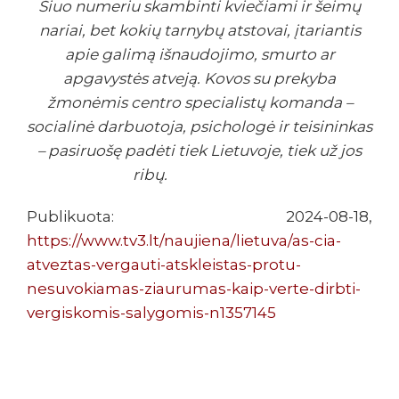
Šiuo numeriu skambinti kviečiami ir šeimų
nariai, bet kokių tarnybų atstovai, įtariantis
apie galimą išnaudojimo, smurto ar
apgavystės atveją. Kovos su prekyba
žmonėmis centro specialistų komanda –
socialinė darbuotoja, psichologė ir teisininkas
– pasiruošę padėti tiek Lietuvoje, tiek už jos
ribų.
Publikuota: 2024-08-18,
https://www.tv3.lt/naujiena/lietuva/as-cia-
atveztas-vergauti-atskleistas-protu-
nesuvokiamas-ziaurumas-kaip-verte-dirbti-
vergiskomis-salygomis-n1357145