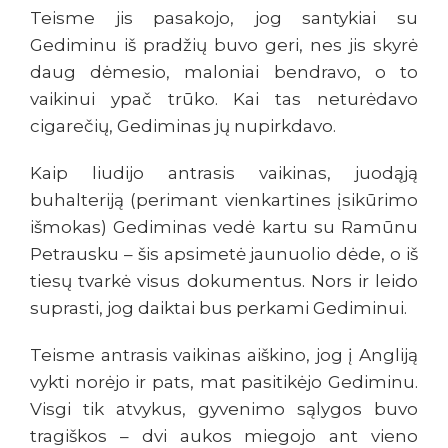
Teisme jis pasakojo, jog santykiai su
Gediminu iš pradžių buvo geri, nes jis skyrė
daug dėmesio, maloniai bendravo, o to
vaikinui ypač trūko. Kai tas neturėdavo
cigarečių, Gediminas jų nupirkdavo.
Kaip liudijo antrasis vaikinas, juodąją
buhalteriją (perimant vienkartines įsikūrimo
išmokas) Gediminas vedė kartu su Ramūnu
Petrausku – šis apsimetė jaunuolio dėde, o iš
tiesų tvarkė visus dokumentus. Nors ir leido
suprasti, jog daiktai bus perkami Gediminui.
Teisme antrasis vaikinas aiškino, jog į Angliją
vykti norėjo ir pats, mat pasitikėjo Gediminu.
Visgi tik atvykus, gyvenimo sąlygos buvo
tragiškos – dvi aukos miegojo ant vieno