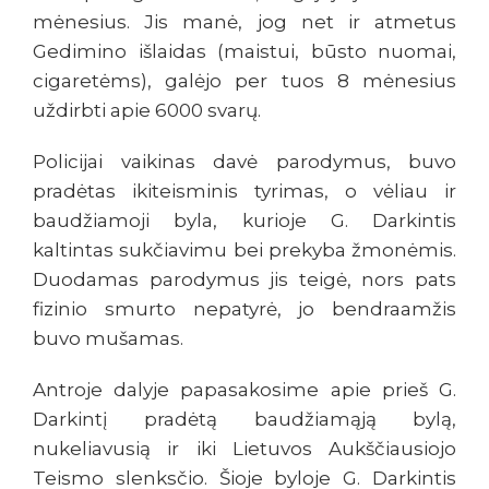
mėnesius. Jis manė, jog net ir atmetus
Gedimino išlaidas (maistui, būsto nuomai,
cigaretėms), galėjo per tuos 8 mėnesius
uždirbti apie 6000 svarų.
Policijai vaikinas davė parodymus, buvo
pradėtas ikiteisminis tyrimas, o vėliau ir
baudžiamoji byla, kurioje G. Darkintis
kaltintas sukčiavimu bei prekyba žmonėmis.
Duodamas parodymus jis teigė, nors pats
fizinio smurto nepatyrė, jo bendraamžis
buvo mušamas.
Antroje dalyje papasakosime apie prieš G.
Darkintį pradėtą baudžiamąją bylą,
nukeliavusią ir iki Lietuvos Aukščiausiojo
Teismo slenksčio. Šioje byloje G. Darkintis