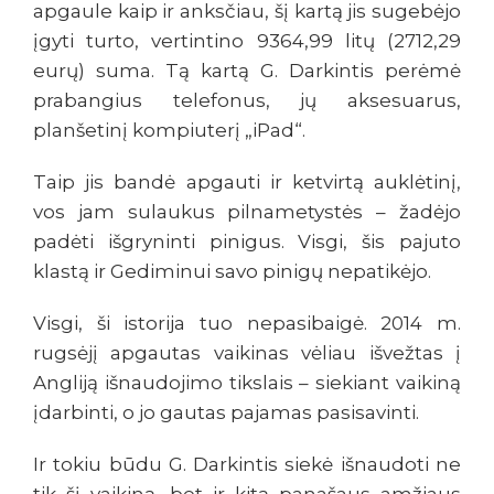
apgaule kaip ir anksčiau, šį kartą jis sugebėjo
įgyti turto, vertintino 9364,99 litų (2712,29
eurų) suma. Tą kartą G. Darkintis perėmė
prabangius telefonus, jų aksesuarus,
planšetinį kompiuterį „iPad“.
Taip jis bandė apgauti ir ketvirtą auklėtinį,
vos jam sulaukus pilnametystės – žadėjo
padėti išgryninti pinigus. Visgi, šis pajuto
klastą ir Gediminui savo pinigų nepatikėjo.
Visgi, ši istorija tuo nepasibaigė. 2014 m.
rugsėjį apgautas vaikinas vėliau išvežtas į
Angliją išnaudojimo tikslais – siekiant vaikiną
įdarbinti, o jo gautas pajamas pasisavinti.
Ir tokiu būdu G. Darkintis siekė išnaudoti ne