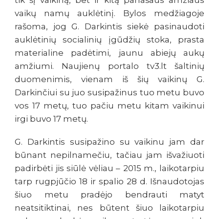
tik šį vaikiną, bet ir kitą panašaus amžiaus
vaikų namų auklėtinį. Bylos medžiagoje
rašoma, jog G. Darkintis siekė pasinaudoti
auklėtinių socialinių įgūdžių stoka, prasta
materialine padėtimi, jaunu abiejų aukų
amžiumi. Naujienų portalo tv3.lt šaltinių
duomenimis, vienam iš šių vaikinų G.
Darkinčiui su juo susipažinus tuo metu buvo
vos 17 metų, tuo pačiu metu kitam vaikinui
irgi buvo 17 metų.
G.
Darkintis susipažino su vaikinu jam dar
būnant nepilnamečiu, tačiau jam išvažiuoti
padirbėti jis siūlė vėliau – 2015 m., laikotarpiu
tarp rugpjūčio 18 ir spalio 28 d. Išnaudotojas
šiuo metu pradėjo bendrauti matyt
neatsitiktinai, nes būtent šiuo laikotarpiu