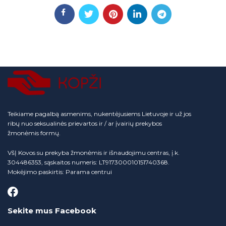
Teikiame pagalbą asmenims, nukentėjusiems Lietuvoje ir už jos
ribų nuo seksualinės prievartos ir / ar įvairių prekybos
žmonėmis formų.
VšĮ Kovos su prekyba žmonėmis ir išnaudojimu centras, į.k.
304486353, sąskaitos numeris: LT917300010151740368.
Mokėjimo paskirtis: Parama centrui
Sekite mus Facebook