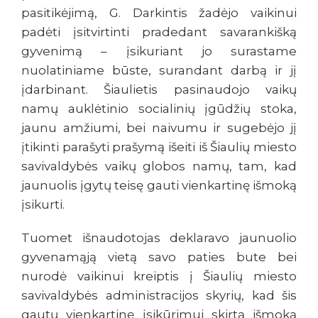
pasitikėjimą, G. Darkintis žadėjo vaikinui
padėti įsitvirtinti pradedant savarankišką
gyvenimą – įsikuriant jo surastame
nuolatiniame būste, surandant darbą ir jį
įdarbinant. Šiaulietis pasinaudojo vaikų
namų auklėtinio socialinių įgūdžių stoka,
jaunu amžiumi, bei naivumu ir sugebėjo jį
įtikinti parašyti prašymą išeiti iš Šiaulių miesto
savivaldybės vaikų globos namų, tam, kad
jaunuolis įgytų teisę gauti vienkartinę išmoką
įsikurti.
Tuomet išnaudotojas deklaravo jaunuolio
gyvenamąją vietą savo paties bute bei
nurodė vaikinui kreiptis į Šiaulių miesto
savivaldybės administracijos skyrių, kad šis
gautų vienkartinę įsikūrimui skirtą išmoką