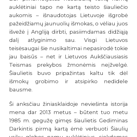
auklėtiniai tapo ne kartą teisto šiauliečio
aukomis – išnaudotojas Lietuvoje išgrobė
pažeidžiamų jaunuolių išmokas, o vėliau juos
išvežė į Angliją dirbti, pasiimdamas didžiąją
dalį atlyginimo sau. Visgi Lietuvos
teisėsaugai šie nusikaltimai nepasirodė tokie
jau baisūs – net ir Lietuvos Aukščiausiasis
Teismas prekybos žmonėmis neįžvelgė.
Šiaulietis buvo pripažintas kaltu tik dėl
išmokų grobimo ir atsipirko nedidele
bausme.
Ši anksčiau žiniasklaidoje neviešinta istorija
mena dar 2013 metus – būtent tuo metu
1985 m. gegužę gimęs šiaulietis Gediminas
Darkintis pirmą kartą ėmė verbuoti Šiaulių