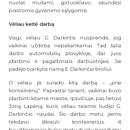
nuolat mušami, girtuokliavo, skundėsi
prastomis gyvenimo sąlygomis.
Vėliau keitė darbą
Visgi, vėliau G. Darkintis nusprendė, jog
vaikinai uždirba nepakankamai. Tad šalia
darbo automobilių plovykloje, dar juos
įdarbino ir pagalbiniais darbuotojais. Jie
padėjo tvarkytis namą E. Darkinčio broliui.
O vėliau jis surado kitą darbą – „prie
konteinerių“. Paprastai tariant, vaikinai buvo
įdarbinti kitame mieste, Ipsvičiuje, pas lietuvį
Joną Lapėną, kuris vėliau teisme liudijo G.
Darkinčio naudai. Šio darbo metu jiems
tekdavo iškrauti konteinerius. Iš
baudžiamosios bylos metu duotų parodymų