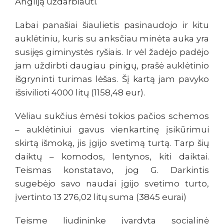
Angliją uždarbiauti.
Labai panašiai šiaulietis pasinaudojo ir kitu
auklėtiniu, kuris su anksčiau minėta auka yra
susijęs giminystės ryšiais. Ir vėl žadėjo padėjo
jam uždirbti daugiau pinigų, prašė auklėtinio
išgryninti turimas lėšas. Šį kartą jam pavyko
išsivilioti 4000 litų (1158,48 eur).
Vėliau sukčius ėmėsi tokios pačios schemos
– auklėtiniui gavus vienkartinę įsikūrimui
skirtą išmoką, jis įgijo svetimą turtą. Tarp šių
daiktų – komodos, lentynos, kiti daiktai.
Teismas konstatavo, jog G. Darkintis
sugebėjo savo naudai įgijo svetimo turto,
įvertinto 13 276,02 litų suma (3845 eurai)
Teisme liudininke įvardyta socialinė