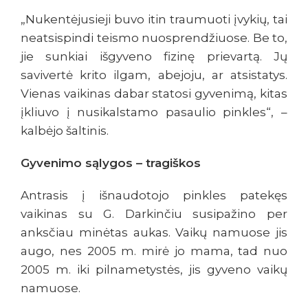
„Nukentėjusieji buvo itin traumuoti įvykių, tai
neatsispindi teismo nuosprendžiuose. Be to,
jie sunkiai išgyveno fizinę prievartą. Jų
savivertė krito ilgam, abejoju, ar atsistatys.
Vienas vaikinas dabar statosi gyvenimą, kitas
įkliuvo į nusikalstamo pasaulio pinkles“, –
kalbėjo šaltinis.
Gyvenimo sąlygos – tragiškos
Antrasis į išnaudotojo pinkles patekęs
vaikinas su G. Darkinčiu susipažino per
anksčiau minėtas aukas. Vaikų namuose jis
augo, nes 2005 m. mirė jo mama, tad nuo
2005 m. iki pilnametystės, jis gyveno vaikų
namuose.