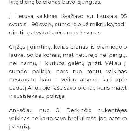
kitą dieną telefonas buvo išjungtas.
Į Lietuvą vaikinas išvažiavo su likusiais 95
svarais – 90 svarų sumokėjo už mikriuką, tad į
gimtinę atvyko turėdamas 5 svarus.
Grįžęs į gimtinę, kelias dienas jis pramiegojo
lauke, po balkonais, mat neturėjo nei pinigų,
nei namų, į kuriuos galėtų grįžti. Vėliau jį
surado policija, nors tuo metu vaikinas
nesuprato kaip – vėliau atsekė, kad apie
padėtį Anglijoje rašė savo broliui, kuris matyt
ir susisiekė su policija.
Anksčiau nuo G. Derkinčio nukentėjęs
vaikinas ne kartą savo broliui rašė, jog pateko
į vergiją.