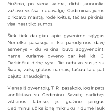
čiužinio, po viena kaldra, dirbti jaunuoliai
važiavo visiškai nepavalgę. Gediminas jiems
pirkdavo maistą, rodė kvitus, tačiau pirkiniai
visai neatitiko sumos.
Šiek tiek daugiau apie gyvenimo sąlygas
Norfolke pasakojo ir kiti parodymus davę
asmenys – du vaikinai buvo apgyvendinti
name, kuriame gyveno dar keli kiti G.
Darkinčiui dirbę vyrai. Jie nebuvo susiję su
Šiaulių vaikų globos namais, tačiau taip pat
pajuto išnaudojimą.
Vienas iš gyventojų, T. R., pasakojo, jog ir pats
konfliktavo su Gediminu. Savaitę padirbęs
vištienos fabrike, jis gražino pinigus
Gediminui už kelionę mikriuku ir dūmė lauk