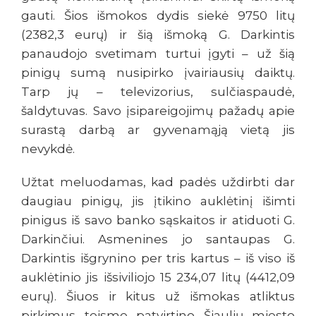
gauti. Šios išmokos dydis siekė 9750 litų
(2382,3 eurų) ir šią išmoką G. Darkintis
panaudojo svetimam turtui įgyti – už šią
pinigų sumą nusipirko įvairiausių daiktų.
Tarp jų – televizorius, sulčiaspaudė,
šaldytuvas. Savo įsipareigojimų pažadų apie
surastą darbą ar gyvenamąją vietą jis
nevykdė.
Užtat meluodamas, kad padės uždirbti dar
daugiau pinigų, jis įtikino auklėtinį išimti
pinigus iš savo banko sąskaitos ir atiduoti G.
Darkinčiui. Asmenines jo santaupas G.
Darkintis išgrynino per tris kartus – iš viso iš
auklėtinio jis išsiviliojo 15 234,07 litų (4412,09
eurų). Šiuos ir kitus už išmokas atliktus
pirkimus teisme patvirtino Šiaulių miesto