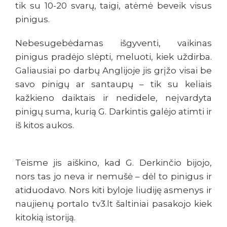
tik su 10-20 svarų, taigi, atėmė beveik visus
pinigus.
Nebesugebėdamas išgyventi, vaikinas
pinigus pradėjo slėpti, meluoti, kiek uždirba.
Galiausiai po darbų Anglijoje jis grįžo visai be
savo pinigų ar santaupų – tik su keliais
kažkieno daiktais ir nedidele, neįvardyta
pinigų suma, kurią G. Darkintis galėjo atimti ir
iš kitos aukos.
Teisme jis aiškino, kad G. Derkinčio bijojo,
nors tas jo neva ir nemušė – dėl to pinigus ir
atiduodavo. Nors kiti byloje liudiję asmenys ir
naujienų portalo tv3.lt šaltiniai pasakojo kiek
kitokią istoriją.