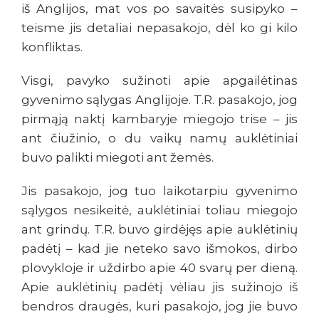
iš Anglijos, mat vos po savaitės susipyko –
teisme jis detaliai nepasakojo, dėl ko gi kilo
konfliktas.
Visgi, pavyko sužinoti apie apgailėtinas
gyvenimo sąlygas Anglijoje. T.R. pasakojo, jog
pirmąją naktį kambaryje miegojo trise – jis
ant čiužinio, o du vaikų namų auklėtiniai
buvo palikti miegoti ant žemės.
Jis pasakojo, jog tuo laikotarpiu gyvenimo
sąlygos nesikeitė, auklėtiniai toliau miegojo
ant grindų. T.R. buvo girdėjęs apie auklėtinių
padėtį – kad jie neteko savo išmokos, dirbo
plovykloje ir uždirbo apie 40 svarų per dieną.
Apie auklėtinių padėtį vėliau jis sužinojo iš
bendros draugės, kuri pasakojo, jog jie buvo