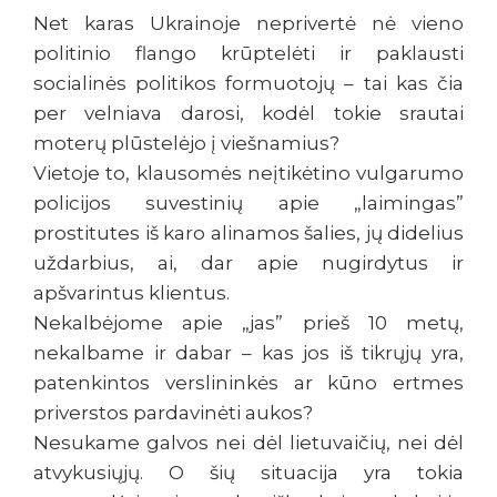
Net karas Ukrainoje neprivertė nė vieno
politinio flango krūptelėti ir paklausti
socialinės politikos formuotojų – tai kas čia
per velniava darosi, kodėl tokie srautai
moterų plūstelėjo į viešnamius?
Vietoje to, klausomės neįtikėtino vulgarumo
policijos suvestinių apie „laimingas”
prostitutes iš karo alinamos šalies, jų didelius
uždarbius, ai, dar apie nugirdytus ir
apšvarintus klientus.
Nekalbėjome apie „jas” prieš 10 metų,
nekalbame ir dabar – kas jos iš tikrųjų yra,
patenkintos verslininkės ar kūno ertmes
priverstos pardavinėti aukos?
Nesukame galvos nei dėl lietuvaičių, nei dėl
atvykusiųjų. O šių situacija yra tokia