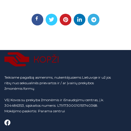
Teikiame pagalbą asmenims, nukentėjusiems Lietuvoje ir už jos
ribų nuo seksualinės prievartos ir / ar įvairių prekybos
žmonėmis formų.
VšĮ Kovos su prekyba žmonėmis ir išnaudojimu centras, į.k.
304486353, sąskaitos numeris: LT917300010151740368.
Mokėjimo paskirtis: Parama centrui