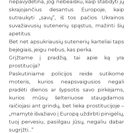
nepavydėtina, jog nebeaišku, kaip stabdyti jų
skrajojančius desantus Europoje, kaip
sutraukyti „savų”, iš tos pačios Ukrainos
suvažiavusių sutenerių spąstus, mažinti šių
apetitus.
Bet net apsukriausių sutenerių karteliai taps
bejėgiais, jeigu nebus, kas perka.
Grįžtame į pradžią, tai apie ką yra
prostitucija?
Paskutiniame policijos reide sutikome
moteris, kurios neapsvaigusios negali
pradėti dienos ar šypsotis savo pirkėjams,
kurios mūsų šelteriuose staugdamos
raičiojasi ant grindų, bet lieka prostitucijoje –
„mamytė išvažiavo į Europą uždirbti pinigėlių,
tuoj pervesiu, pasiilgau jūsų, negaliu dabar
sugrįžti…”