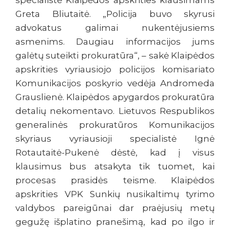
specialistė Klaipėdos apskrities klausimams
Greta Bliutaitė. „Policija buvo skyrusi
advokatus galimai nukentėjusiems
asmenims. Daugiau informacijos jums
galėtų suteikti prokuratūra“, – sakė Klaipėdos
apskrities vyriausiojo policijos komisariato
Komunikacijos poskyrio vedėja Andromeda
Grauslienė. Klaipėdos apygardos prokuratūra
detalių nekomentavo. Lietuvos Respublikos
generalinės prokuratūros Komunikacijos
skyriaus vyriausioji specialistė Ignė
Rotautaitė-Pukenė dėstė, kad į visus
klausimus bus atsakyta tik tuomet, kai
procesas prasidės teisme. Klaipėdos
apskrities VPK Sunkių nusikaltimų tyrimo
valdybos pareigūnai dar praėjusių metų
gegužę išplatino pranešimą, kad po ilgo ir