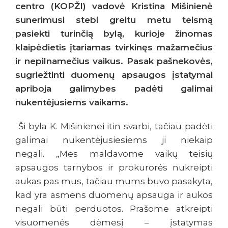
centro (KOPŽI) vadovė Kristina Mišinienė
sunerimusi stebi greitu metu teismą
pasiekti turinčią bylą, kurioje žinomas
klaipėdietis įtariamas tvirkinęs mažamečius
ir nepilnamečius vaikus. Pasak pašnekovės,
sugriežtinti duomenų apsaugos įstatymai
apriboja galimybes padėti galimai
nukentėjusiems vaikams.
Ši byla K. Mišinienei itin svarbi, tačiau padėti
galimai nukentėjusiesiems ji niekaip
negali. „Mes maldavome vaikų teisių
apsaugos tarnybos ir prokurorės nukreipti
aukas pas mus, tačiau mums buvo pasakyta,
kad yra asmens duomenų apsauga ir aukos
negali būti perduotos. Prašome atkreipti
visuomenės dėmesį – įstatymas