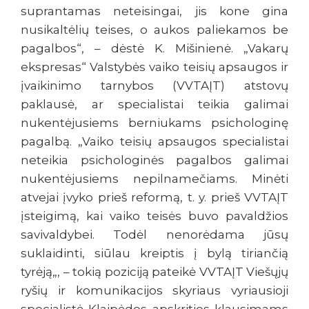
suprantamas neteisingai, jis kone gina
nusikaltėlių teises, o aukos paliekamos be
pagalbos“, – dėstė K. Mišinienė. „Vakarų
ekspresas“ Valstybės vaiko teisių apsaugos ir
įvaikinimo tarnybos (VVTAĮT) atstovų
paklausė, ar specialistai teikia galimai
nukentėjusiems berniukams psichologinę
pagalbą. „Vaiko teisių apsaugos specialistai
neteikia psichologinės pagalbos galimai
nukentėjusiems nepilnamečiams. Minėti
atvejai įvyko prieš reformą, t. y. prieš VVTAĮT
įsteigimą, kai vaiko teisės buvo pavaldžios
savivaldybei. Todėl nenorėdama jūsų
suklaidinti, siūlau kreiptis į bylą tiriančią
tyrėją„, – tokią poziciją pateikė VVTAĮT Viešųjų
ryšių ir komunikacijos skyriaus vyriausioji