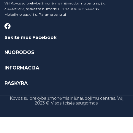
VšĮ Kovos su prekyba žmonėmis ir išnaudojimu centras, į.k.
304486353, sąskaitos numeris: LT917300010151740368.
Mokėjimo paskirtis: Parama centrui
Sekite mus Facebook
NUORODOS
INFORMACIJA
PASKYRA
Kovos su prekyba žmonėmis ir išnaudojimu centras, VšĮ
2023 © Visos teisės saugomos.