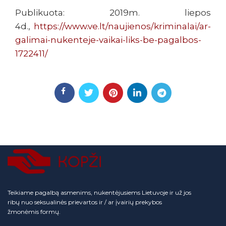
Publikuota: 2019m. liepos
4d.,
https://www.ve.lt/naujienos/kriminalai/ar-
galimai-nukenteje-vaikai-liks-be-pagalbos-
1722411/
Teikiame pagalbą asmenims, nukentėjusiems Lietuvoje ir už jos
ribų nuo seksualinės prievartos ir / ar įvairių prekybos
žmonėmis formų.