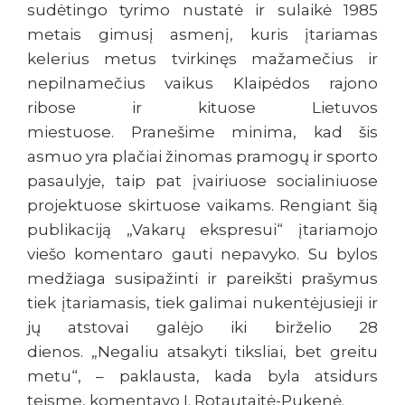
sudėtingo tyrimo nustatė ir sulaikė 1985
metais gimusį asmenį, kuris įtariamas
kelerius metus tvirkinęs mažamečius ir
nepilnamečius vaikus Klaipėdos rajono
ribose ir kituose Lietuvos
miestuose. Pranešime minima, kad šis
asmuo yra plačiai žinomas pramogų ir sporto
pasaulyje, taip pat įvairiuose socialiniuose
projektuose skirtuose vaikams. Rengiant šią
publikaciją „Vakarų ekspresui“ įtariamojo
viešo komentaro gauti nepavyko. Su bylos
medžiaga susipažinti ir pareikšti prašymus
tiek įtariamasis, tiek galimai nukentėjusieji ir
jų atstovai galėjo iki birželio 28
dienos. „Negaliu atsakyti tiksliai, bet greitu
metu“, – paklausta, kada byla atsidurs
teisme, komentavo I. Rotautaitė-Pukenė.