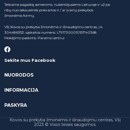
Teikiame pagalbą asmenims, nukentėjusiems Lietuvoje ir už jos
ribų nuo seksualinės prievartos ir / ar įvairių prekybos
žmonėmis formų.
VšĮ Kovos su prekyba žmonėmis ir išnaudojimu centras, į.k.
304486353, sąskaitos numeris: LT917300010151740368.
Mokėjimo paskirtis: Parama centrui
Sekite mus Facebook
NUORODOS
INFORMACIJA
PASKYRA
Kovos su prekyba žmonėmis ir išnaudojimu centras, VšĮ
2023 © Visos teisės saugomos.