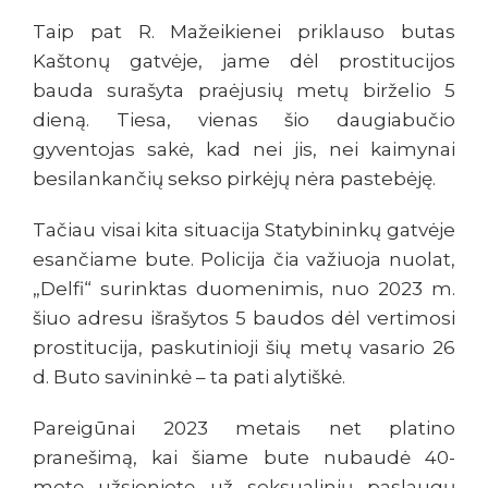
Taip pat R. Mažeikienei priklauso butas
Kaštonų gatvėje, jame dėl prostitucijos
bauda surašyta praėjusių metų birželio 5
dieną. Tiesa, vienas šio daugiabučio
gyventojas sakė, kad nei jis, nei kaimynai
besilankančių sekso pirkėjų nėra pastebėję.
Tačiau visai kita situacija Statybininkų gatvėje
esančiame bute. Policija čia važiuoja nuolat,
„Delfi“ surinktas duomenimis, nuo 2023 m.
šiuo adresu išrašytos 5 baudos dėl vertimosi
prostitucija, paskutinioji šių metų vasario 26
d. Buto savininkė – ta pati alytiškė.
Pareigūnai 2023 metais net platino
pranešimą, kai šiame bute nubaudė 40-
metę užsienietę už seksualinių paslaugų