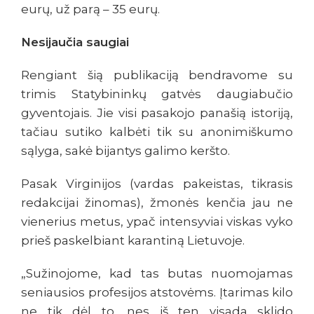
eurų, už parą – 35 eurų.
Nesijaučia saugiai
Rengiant šią publikaciją bendravome su
trimis Statybininkų gatvės daugiabučio
gyventojais. Jie visi pasakojo panašią istoriją,
tačiau sutiko kalbėti tik su anonimiškumo
sąlyga, sakė bijantys galimo keršto.
Pasak Virginijos (vardas pakeistas, tikrasis
redakcijai žinomas), žmonės kenčia jau ne
vienerius metus, ypač intensyviai viskas vyko
prieš paskelbiant karantiną Lietuvoje.
„Sužinojome, kad tas butas nuomojamas
seniausios profesijos atstovėms. Įtarimas kilo
ne tik dėl to, nes iš ten visada sklido