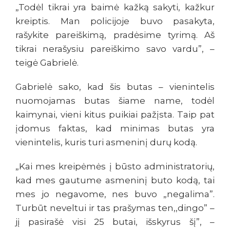
„Todėl tikrai yra baimė kažką sakyti, kažkur
kreiptis. Man policijoje buvo pasakyta,
rašykite pareiškimą, pradėsime tyrimą. Aš
tikrai nerašysiu pareiškimo savo vardu”, –
teigė Gabrielė.
Gabrielė sako, kad šis butas – vienintelis
nuomojamas butas šiame name, todėl
kaimynai, vieni kitus puikiai pažįsta. Taip pat
įdomus faktas, kad minimas butas yra
vienintelis, kuris turi asmeninį durų kodą.
„Kai mes kreipėmės į būsto administratorių,
kad mes gautume asmeninį buto kodą, tai
mes jo negavome, nes buvo „negalima”.
Turbūt neveltui ir tas prašymas ten,,dingo” –
jį pasirašė visi 25 butai, išskyrus šį”, –