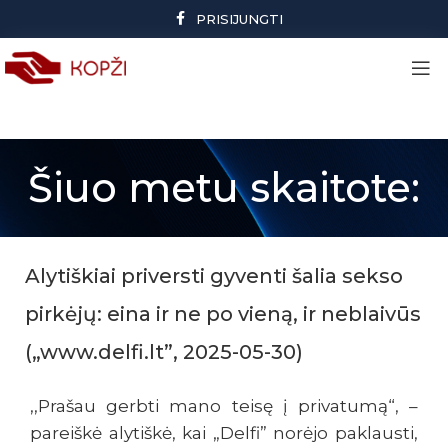
PRISIJUNGTI
Šiuo metu skaitote:
Alytiškiai priversti gyventi šalia sekso
pirkėjų: eina ir ne po vieną, ir neblaivūs
(„www.delfi.lt”, 2025-05-30)
,,Prašau gerbti mano teisę į privatumą“, –
pareiškė alytiškė, kai „Delfi” norėjo paklausti,