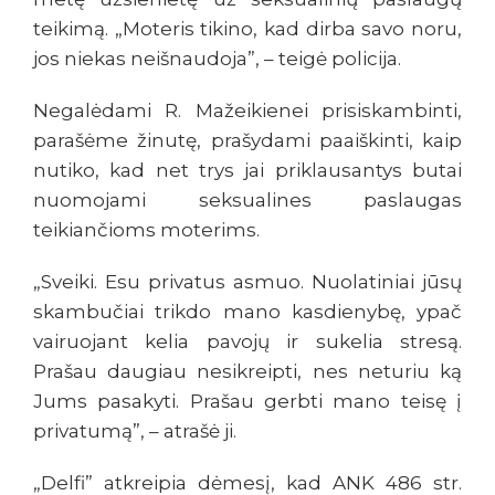
teikimą. „Moteris tikino, kad dirba savo noru,
jos niekas neišnaudoja”, – teigė policija.
Negalėdami R. Mažeikienei prisiskambinti,
parašėme žinutę, prašydami paaiškinti, kaip
nutiko, kad net trys jai priklausantys butai
nuomojami seksualines paslaugas
teikiančioms moterims.
„Sveiki. Esu privatus asmuo. Nuolatiniai jūsų
skambučiai trikdo mano kasdienybę, ypač
vairuojant kelia pavojų ir sukelia stresą.
Prašau daugiau nesikreipti, nes neturiu ką
Jums pasakyti. Prašau gerbti mano teisę į
privatumą”, – atrašė ji.
„Delfi” atkreipia dėmesį, kad ANK 486 str.