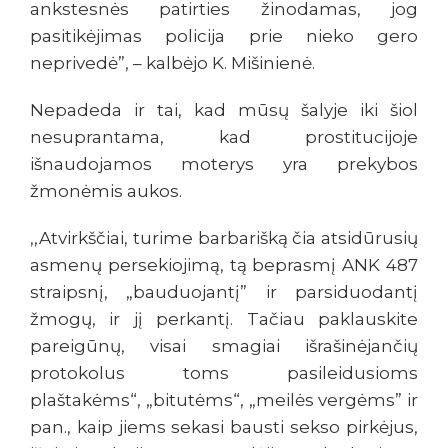
ankstesnės patirties žinodamas, jog
pasitikėjimas policija prie nieko gero
neprivedė”, – kalbėjo K. Mišinienė.
Nepadeda ir tai, kad mūsų šalyje iki šiol
nesuprantama, kad prostitucijoje
išnaudojamos moterys yra prekybos
žmonėmis aukos.
,,Atvirkščiai, turime barbarišką čia atsidūrusių
asmenų persekiojimą, tą beprasmį ANK 487
straipsnį, „bauduojantį” ir parsiduodantį
žmogų, ir jį perkantį. Tačiau paklauskite
pareigūnų, visai smagiai išrašinėjančių
protokolus toms pasileidusioms
plaštakėms“, „bitutėms“, „meilės vergėms” ir
pan., kaip jiems sekasi bausti sekso pirkėjus,