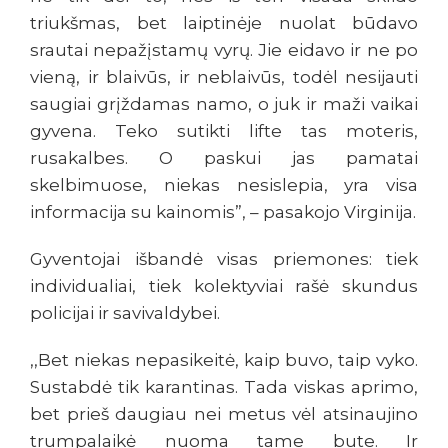
triukšmas, bet laiptinėje nuolat būdavo
srautai nepažįstamų vyrų. Jie eidavo ir ne po
vieną, ir blaivūs, ir neblaivūs, todėl nesijauti
saugiai grįždamas namo, o juk ir maži vaikai
gyvena. Teko sutikti lifte tas moteris,
rusakalbes. O paskui jas pamatai
skelbimuose, niekas nesislepia, yra visa
informacija su kainomis”, – pasakojo Virginija.
Gyventojai išbandė visas priemones: tiek
individualiai, tiek kolektyviai rašė skundus
policijai ir savivaldybei.
,,Bet niekas nepasikeitė, kaip buvo, taip vyko.
Sustabdė tik karantinas. Tada viskas aprimo,
bet prieš daugiau nei metus vėl atsinaujino
trumpalaikė nuoma tame bute. Ir