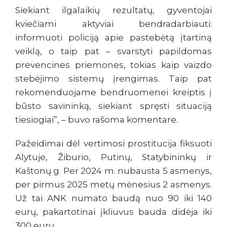
Siekiant ilgalaikių rezultatų, gyventojai
kviečiami aktyviai bendradarbiauti:
informuoti policiją apie pastebėtą įtartiną
veiklą, o taip pat – svarstyti papildomas
prevencines priemones, tokias kaip vaizdo
stebėjimo sistemų įrengimas. Taip pat
rekomenduojame bendruomenei kreiptis į
būsto savininką, siekiant spręsti situaciją
tiesiogiai”, – buvo rašoma komentare.
Pažeidimai dėl vertimosi prostitucija fiksuoti
Alytuje, Žiburio, Putinų, Statybininkų ir
Kaštonų g. Per 2024 m. nubausta 5 asmenys,
per pirmus 2025 metų mėnesius 2 asmenys.
Už tai ANK numato baudą nuo 90 iki 140
eurų, pakartotinai įkliuvus bauda didėja iki
300 eurų.