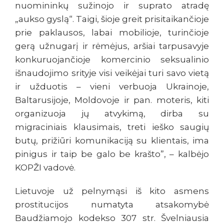
nuomininkų sužinojo ir suprato atradę
„aukso gyslą“. Taigi, šioje greit prisitaikančioje
prie paklausos, labai mobilioje, turinčioje
gerą užnugarį ir rėmėjus, aršiai tarpusavyje
konkuruojančioje komercinio seksualinio
išnaudojimo srityje visi veikėjai turi savo vietą
ir užduotis – vieni verbuoja Ukrainoje,
Baltarusijoje, Moldovoje ir pan. moteris, kiti
organizuoja jų atvykimą, dirba su
migraciniais klausimais, treti ieško saugių
butų, prižiūri komunikaciją su klientais, ima
pinigus ir taip be galo be krašto”, – kalbėjo
KOPŽI vadovė.
Lietuvoje už pelnymąsi iš kito asmens
prostitucijos numatyta atsakomybė
Baudžiamojo kodekso 307 str. Švelniausia