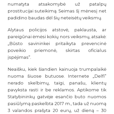
numatyta atsakomybė už patalpų
prostitucijai suteikimą. Seimas šį mėnesį net
padidino baudas dėl šių neteisėtų veiksmų.
Alytaus policijos atstovė, paklausta, ar
pareigūnai ėmėsi kokių nors veiksmų, atsakė:
„Būsto savininkei pritaikyta prevencinė
poveikio priemonė, skirtas oficialus
įspėjimas”.
Neaišku, kiek šiandien kainuoja trumpalaikė
nuoma šiuose butuose. Internete „Delfi”
nerado skelbimų, taigi, panašu, klientų
pavyksta rasti ir be reklamos. Aptikome tik
Statybininkų gatvėje esančio buto nuomos
pasiūlymą paskelbta 2017 m., tada už nuomą
3 valandos prašyta 20 eurų, už dieną – 30