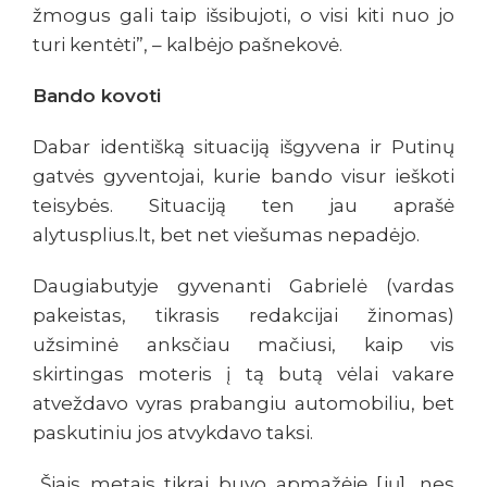
žmogus gali taip išsibujoti, o visi kiti nuo jo
turi kentėti”, – kalbėjo pašnekovė.
Bando kovoti
Dabar identišką situaciją išgyvena ir Putinų
gatvės gyventojai, kurie bando visur ieškoti
teisybės. Situaciją ten jau aprašė
alytusplius.lt, bet net viešumas nepadėjo.
Daugiabutyje gyvenanti Gabrielė (vardas
pakeistas, tikrasis redakcijai žinomas)
užsiminė anksčiau mačiusi, kaip vis
skirtingas moteris į tą butą vėlai vakare
atveždavo vyras prabangiu automobiliu, bet
paskutiniu jos atvykdavo taksi.
„Šiais metais tikrai buvo apmažėję [jų], nes