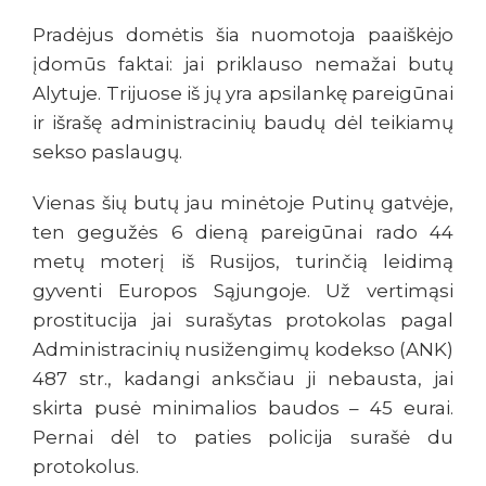
Pradėjus domėtis šia nuomotoja paaiškėjo
įdomūs faktai: jai priklauso nemažai butų
Alytuje. Trijuose iš jų yra apsilankę pareigūnai
ir išrašę administracinių baudų dėl teikiamų
sekso paslaugų.
Vienas šių butų jau minėtoje Putinų gatvėje,
ten gegužės 6 dieną pareigūnai rado 44
metų moterį iš Rusijos, turinčią leidimą
gyventi Europos Sąjungoje. Už vertimąsi
prostitucija jai surašytas protokolas pagal
Administracinių nusižengimų kodekso (ANK)
487 str., kadangi anksčiau ji nebausta, jai
skirta pusė minimalios baudos – 45 eurai.
Pernai dėl to paties policija surašė du
protokolus.