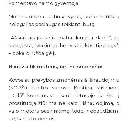
komentavo namo gyventoja.
Moteris dažnai sutinka vyrus, kurie traukia į
nelegalias paslaugas teikiantį butą.
„Aš kartais juos vis „patraukiu per dantį”, jie
susigėsta, išvažiuoja, bet vis lankosi tie patys”,
– pokalbį užbaigė ji.
Baudžia tik moteris, bet ne sutenerius
Kovos su prekybos žmonėmis iš išnaudojimu
(KOPŽI) centro vadovė Kristina Mišinienė
„Delfi” komentavo, kad Lietuvoje iki šiol į
prostituciją žiūrima ne kaip į išnaudojimą, o
kaip moters pasirinkimą, todėl nebaudžiami
tie, kas iš to pelnosi.