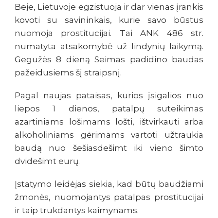
Beje, Lietuvoje egzistuoja ir dar vienas įrankis
kovoti su savininkais, kurie savo būstus
nuomoja prostitucijai. Tai ANK 486 str.
numatyta atsakomybė už lindynių laikymą.
Gegužės 8 dieną Seimas padidino baudas
pažeidusiems šį straipsnį.
Pagal naujas pataisas, kurios įsigalios nuo
liepos 1 dienos, patalpų suteikimas
azartiniams lošimams lošti, ištvirkauti arba
alkoholiniams gėrimams vartoti užtraukia
baudą nuo šešiasdešimt iki vieno šimto
dvidešimt eurų.
Įstatymo leidėjas siekia, kad būtų baudžiami
žmonės, nuomojantys patalpas prostitucijai
ir taip trukdantys kaimynams.