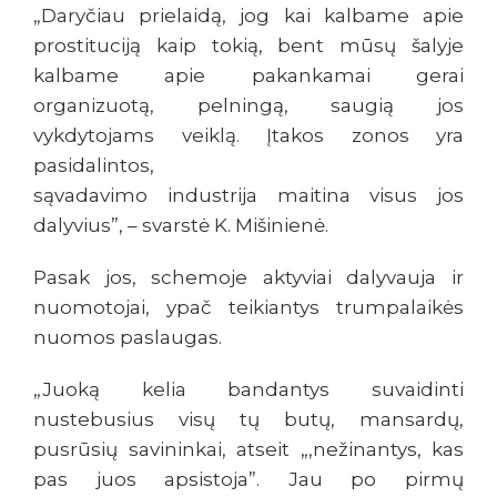
„Daryčiau prielaidą, jog kai kalbame apie
prostituciją kaip tokią, bent mūsų šalyje
kalbame apie pakankamai gerai
organizuotą, pelningą, saugią jos
vykdytojams veiklą. Įtakos zonos yra
pasidalintos,
sąvadavimo industrija maitina visus jos
dalyvius”, – svarstė K. Mišinienė.
Pasak jos, schemoje aktyviai dalyvauja ir
nuomotojai, ypač teikiantys trumpalaikės
nuomos paslaugas.
„Juoką kelia bandantys suvaidinti
nustebusius visų tų butų, mansardų,
pusrūsių savininkai, atseit „,nežinantys, kas
pas juos apsistoja”. Jau po pirmų