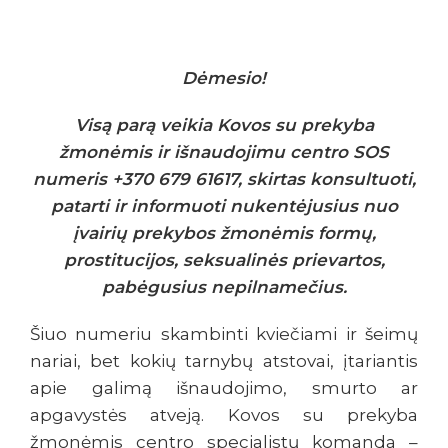
Dėmesio!
Visą parą veikia Kovos su prekyba
žmonėmis ir išnaudojimu centro SOS
numeris +370 679 61617, skirtas konsultuoti,
patarti ir informuoti nukentėjusius nuo
įvairių prekybos žmonėmis formų,
prostitucijos, seksualinės prievartos,
pabėgusius nepilnamečius.
Šiuo numeriu skambinti kviečiami ir šeimų
nariai, bet kokių tarnybų atstovai, įtariantis
apie galimą išnaudojimo, smurto ar
apgavystės atveją. Kovos su prekyba
žmonėmis centro specialistų komanda –