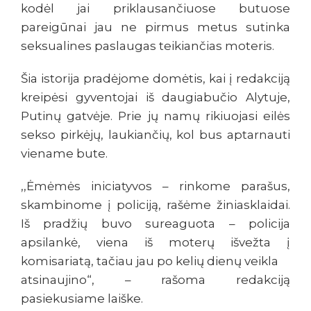
kodėl jai priklausančiuose butuose
pareigūnai jau ne pirmus metus sutinka
seksualines paslaugas teikiančias moteris.
Šia istorija pradėjome domėtis, kai į redakciją
kreipėsi gyventojai iš daugiabučio Alytuje,
Putinų gatvėje. Prie jų namų rikiuojasi eilės
sekso pirkėjų, laukiančių, kol bus aptarnauti
viename bute.
,,Ėmėmės iniciatyvos – rinkome parašus,
skambinome į policiją, rašėme žiniasklaidai.
Iš pradžių buvo sureaguota – policija
apsilankė, viena iš moterų išvežta į
komisariatą, tačiau jau po kelių dienų veikla
atsinaujino“, – rašoma redakciją
pasiekusiame laiške.