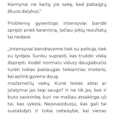
Kaimynai ne kartą yra sakę, kad pabaigtų
šituos dalykus.”
Problemą gyventojai intensyviai bandė
spręsti prieš karantiną, tačiau jokių rezultatų
tai nedavė.
,,Intensyviai bendravome tiek su policija, tiek
su tyrėjais. Sunku suprasti, kas trukdo viską
išspręsti. Kodėl normalu vidury daugiabučio
turėti tokias paslaugas teikiančias moteris,
kai aplink gyvena daug
mažamečių vaikų. Kurie teisės aktai ar
įstatymai jas taip saugo? Ir ne tik jas, bet ir
buto savininkę, kuri ne mažiau atsakinga už
tai, kas vyksta. Neįsivaizduoju, kas gali tai
sustabdyti. Ir tokia neteisybė, kai vienas