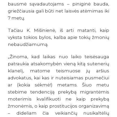
bausmė sąvadautojams – piniginė bauda,
griežčiausia gali būti net laisvės atėmimas iki
7 metų.
Tačiau K. Mišinienė, iš arti matanti, kaip
vyksta tokios bylos, kalba apie tokių žmonių
nebaudžiamumą.
„Žinoma, kad laikas nuo laiko teisėsauga
patraukia atsakomybėn vieną kitą sutenerių
klanelį, matome teismuose jų aršius
advokatus, kai kas ir nuteisiamas pusmečiui
ar (kokia sėkmė!) metams. Šiuo metu
stebime tendenciją prekybą migrantėmis
moterimis kvalifikuoti ne kaip prekybą
žmonėmis, o kaip prostitucijos organizavimą
– dideliam čia veikiančių nusikaltėlių