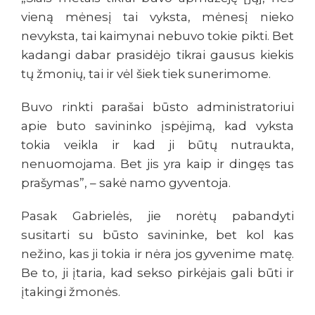
vieną mėnesį tai vyksta, mėnesį nieko
nevyksta, tai kaimynai nebuvo tokie pikti. Bet
kadangi dabar prasidėjo tikrai gausus kiekis
tų žmonių, tai ir vėl šiek tiek sunerimome.
Buvo rinkti parašai būsto administratoriui
apie buto savininko įspėjimą, kad vyksta
tokia veikla ir kad ji būtų nutraukta,
nenuomojama. Bet jis yra kaip ir dingęs tas
prašymas”, – sakė namo gyventoja.
Pasak Gabrielės, jie norėtų pabandyti
susitarti su būsto savininke, bet kol kas
nežino, kas ji tokia ir nėra jos gyvenime matę.
Be to, ji įtaria, kad sekso pirkėjais gali būti ir
įtakingi žmonės.