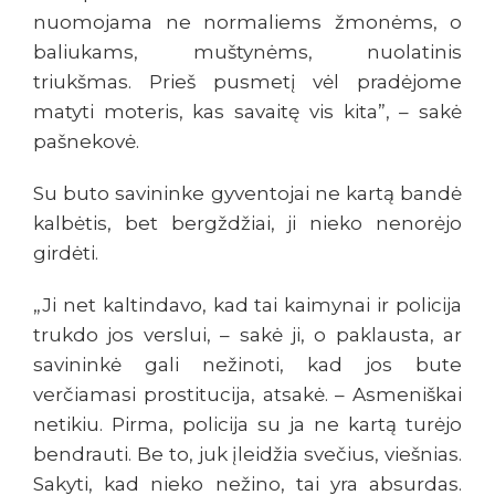
nuomojama ne normaliems žmonėms, o
baliukams, muštynėms, nuolatinis
triukšmas. Prieš pusmetį vėl pradėjome
matyti moteris, kas savaitę vis kita”, – sakė
pašnekovė.
Su buto savininke gyventojai ne kartą bandė
kalbėtis, bet bergždžiai, ji nieko nenorėjo
girdėti.
„Ji net kaltindavo, kad tai kaimynai ir policija
trukdo jos verslui, – sakė ji, o paklausta, ar
savininkė gali nežinoti, kad jos bute
verčiamasi prostitucija, atsakė. – Asmeniškai
netikiu. Pirma, policija su ja ne kartą turėjo
bendrauti. Be to, juk įleidžia svečius, viešnias.
Sakyti, kad nieko nežino, tai yra absurdas.