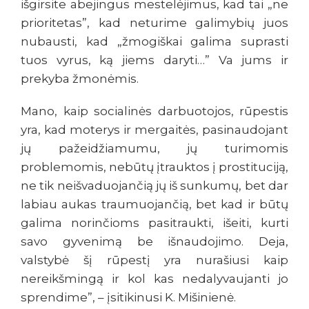
išgirsite abejingus mestelėjimus, kad tai „ne
prioritetas”, kad neturime galimybių juos
nubausti, kad „žmogiškai galima suprasti
tuos vyrus, ką jiems daryti…” Va jums ir
prekyba žmonėmis.
Mano, kaip socialinės darbuotojos, rūpestis
yra, kad moterys ir mergaitės, pasinaudojant
jų pažeidžiamumu, jų turimomis
problemomis, nebūtų įtrauktos į prostituciją,
ne tik neišvaduojančią jų iš sunkumų, bet dar
labiau aukas traumuojančią, bet kad ir būtų
galima norinčioms pasitraukti, išeiti, kurti
savo gyvenimą be išnaudojimo. Deja,
valstybė šį rūpestį yra nurašiusi kaip
nereikšmingą ir kol kas nedalyvaujanti jo
sprendime”, – įsitikinusi K. Mišinienė.