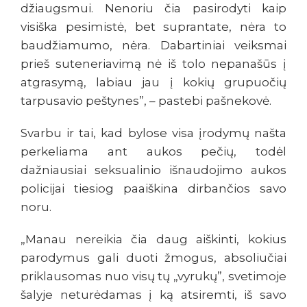
džiaugsmui. Nenoriu čia pasirodyti kaip
visiška pesimistė, bet suprantate, nėra to
baudžiamumo, nėra. Dabartiniai veiksmai
prieš suteneriavimą nė iš tolo nepanašūs į
atgrasymą, labiau jau į kokių grupuočių
tarpusavio peštynes”, – pastebi pašnekovė.
Svarbu ir tai, kad bylose visa įrodymų našta
perkeliama ant aukos pečių, todėl
dažniausiai seksualinio išnaudojimo aukos
policijai tiesiog paaiškina dirbančios savo
noru.
„Manau nereikia čia daug aiškinti, kokius
parodymus gali duoti žmogus, absoliučiai
priklausomas nuo visų tų „vyrukų”, svetimoje
šalyje neturėdamas į ką atsiremti, iš savo