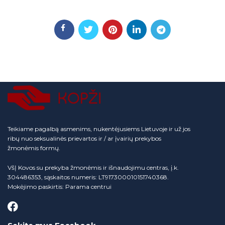
Teikiame pagalbą asmenims, nukentėjusiems Lietuvoje ir už jos
ribų nuo seksualinės prievartos ir / ar įvairių prekybos
žmonėmis formų.
VšĮ Kovos su prekyba žmonėmis ir išnaudojimu centras, į.k.
304486353, sąskaitos numeris: LT917300010151740368.
Mokėjimo paskirtis: Parama centrui