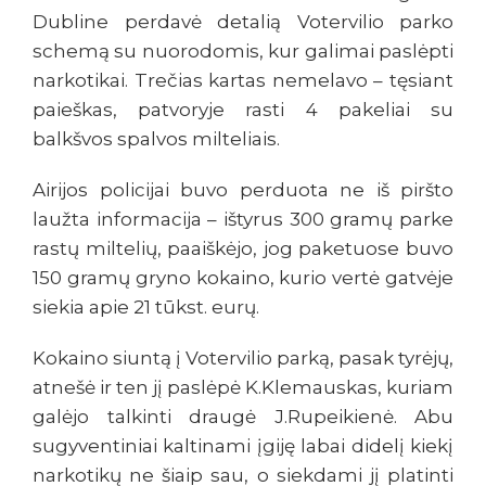
Dubline perdavė detalią Votervilio parko
schemą su nuorodomis, kur galimai paslėpti
narkotikai. Trečias kartas nemelavo – tęsiant
paieškas, patvoryje rasti 4 pakeliai su
balkšvos spalvos milteliais.
Airijos policijai buvo perduota ne iš piršto
laužta informacija – ištyrus 300 gramų parke
rastų miltelių, paaiškėjo, jog paketuose buvo
150 gramų gryno kokaino, kurio vertė gatvėje
siekia apie 21 tūkst. eurų.
Kokaino siuntą į Votervilio parką, pasak tyrėjų,
atnešė ir ten jį paslėpė K.Klemauskas, kuriam
galėjo talkinti draugė J.Rupeikienė. Abu
sugyventiniai kaltinami įgiję labai didelį kiekį
narkotikų ne šiaip sau, o siekdami jį platinti