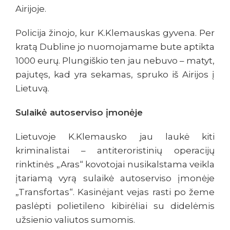
Airijoje.
Policija žinojo, kur K.Klemauskas gyvena. Per
kratą Dubline jo nuomojamame bute aptikta
1000 eurų. Plungiškio ten jau nebuvo – matyt,
pajutęs, kad yra sekamas, spruko iš Airijos į
Lietuvą.
Sulaikė autoserviso įmonėje
Lietuvoje K.Klemausko jau laukė kiti
kriminalistai – antiteroristinių operacijų
rinktinės „Aras“ kovotojai nusikalstama veikla
įtariamą vyrą sulaikė autoserviso įmonėje
„Transfortas“. Kasinėjant vejas rasti po žeme
paslėpti polietileno kibirėliai su didelėmis
užsienio valiutos sumomis.