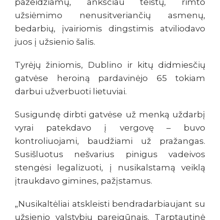
pažeidžiamų, anksčiau teistų, rimto
užsiėmimo nenusitveriančių asmenų,
bedarbių, įvairiomis dingstimis atviliodavo
juos į užsienio šalis.
Tyrėjų žiniomis, Dublino ir kitų didmiesčių
gatvėse heroiną pardavinėjo 65 tokiam
darbui užverbuoti lietuviai.
Susigundę dirbti gatvėse už menką uždarbį
vyrai patekdavo į vergovę – buvo
kontroliuojami, baudžiami už pražangas.
Susišluotus nešvarius pinigus vadeivos
stengėsi legalizuoti, į nusikalstamą veiklą
įtraukdavo gimines, pažįstamus.
„Nusikaltėliai atskleisti bendradarbiaujant su
užsienio valstybių pareigūnais. Tarptautinė