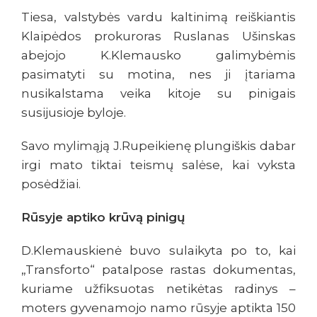
Tiesa, valstybės vardu kaltinimą reiškiantis
Klaipėdos prokuroras Ruslanas Ušinskas
abejojo K.Klemausko galimybėmis
pasimatyti su motina, nes ji įtariama
nusikalstama veika kitoje su pinigais
susijusioje byloje.
Savo mylimąją J.Rupeikienę plungiškis dabar
irgi mato tiktai teismų salėse, kai vyksta
posėdžiai.
Rūsyje aptiko krūvą pinigų
D.Klemauskienė buvo sulaikyta po to, kai
„Transforto“ patalpose rastas dokumentas,
kuriame užfiksuotas netikėtas radinys –
moters gyvenamojo namo rūsyje aptikta 150