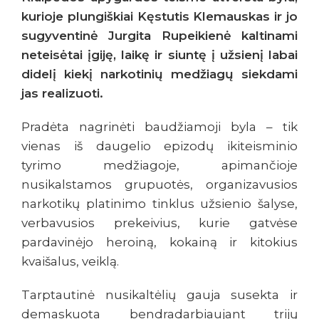
kurioje plungiškiai Kęstutis Klemauskas ir jo
sugyventinė Jurgita Rupeikienė kaltinami
neteisėtai įgiję, laikę ir siuntę į užsienį labai
didelį kiekį narkotinių medžiagų siekdami
jas realizuoti.
Pradėta nagrinėti baudžiamoji byla – tik
vienas iš daugelio epizodų ikiteisminio
tyrimo medžiagoje, apimančioje
nusikalstamos grupuotės, organizavusios
narkotikų platinimo tinklus užsienio šalyse,
verbavusios prekeivius, kurie gatvėse
pardavinėjo heroiną, kokainą ir kitokius
kvaišalus, veiklą.
Tarptautinė nusikaltėlių gauja susekta ir
demaskuota bendradarbiaujant trijų