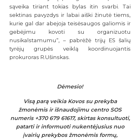
sąveika tiriant tokias bylas itin svarbi. Tai
sektinas pavyzdys ir labai aiški žinutė tiems,
kurie gal dar abejoja teisėsaugos galiomis ir
gebėjimu kovoti su organizuotu
nusikalstamumu“, – pabrėžė trijų ES šalių
tyrėjų grupės veiklą koordinuojantis
prokuroras R.Ušinskas.
Dėmesio!
Visą parą veikia Kovos su prekyba
žmonėmis ir išnaudojimu centro SOS
numeris +370 679 61617, skirtas konsultuoti,
patarti ir informuoti nukentėjusius nuo
įvairių prekybos žmonėmis formų,