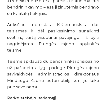
J.Rupeikienė. Moteriai pareikšti kaltinimai dėl
bendrininkavimo – esą ji žinutėmis bendravo
su kvaišalų tiekėjais.
Anksčiau neteistas K.Klemauskas dar
teisiamas ir dėl pasikėsinimo sunaikinti
svetimą turtą visuotinai pavojingu – ši byla
nagrinėjama Plungės rajono apylinkės
teisme.
Teisme apklausti du bendrininkai prisipažino
už pažadėtą atlygį padegę Plungės rajono
savivaldybės administracijos direktoriaus
Mindaugo Kauno automobilį, kurį jis laikė
prie savo namų.
Parke stebėjo įtariamąjį