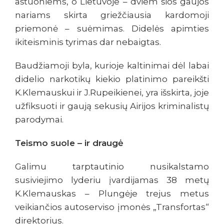
aštuoniems, o Lietuvoje – dviem šios gaujos
nariams skirta griežčiausia kardomoji
priemonė – suėmimas. Didelės apimties
ikiteisminis tyrimas dar nebaigtas.
Baudžiamoji byla, kurioje kaltinimai dėl labai
didelio narkotikų kiekio platinimo pareikšti
K.Klemauskui ir J.Rupeikienei, yra išskirta, joje
užfiksuoti ir gaują sekusių Airijos kriminalistų
parodymai.
Teismo suole – ir draugė
Galimu tarptautinio nusikalstamo
susiviejimo lyderiu įvardijamas 38 metų
K.Klemauskas – Plungėje trejus metus
veikiančios autoserviso įmonės „Transfortas“
direktorius.