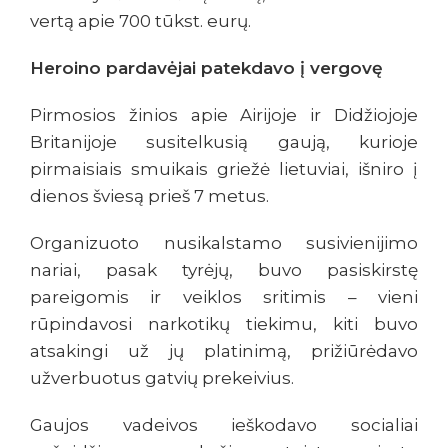
vertą apie 700 tūkst. eurų.
Heroino pardavėjai patekdavo į vergovę
Pirmosios žinios apie Airijoje ir Didžiojoje
Britanijoje susitelkusią gaują, kurioje
pirmaisiais smuikais griežė lietuviai, išniro į
dienos šviesą prieš 7 metus.
Organizuoto nusikalstamo susivienijimo
nariai, pasak tyrėjų, buvo pasiskirstę
pareigomis ir veiklos sritimis – vieni
rūpindavosi narkotikų tiekimu, kiti buvo
atsakingi už jų platinimą, prižiūrėdavo
užverbuotus gatvių prekeivius.
Gaujos vadeivos ieškodavo socialiai