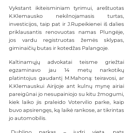
Vykstant ikiteisminiam tyrimui, areštuotas
K.Klemausko nekilnojamasis turtas,
investicijos, taip pat ir J.Rupeikienei iš dalies
priklausantis renovuotas namas Plungėje,
jos vardu registruotas žemės sklypas,
giminaičių butas ir kotedžas Palangoje.
Kaltinamųjų advokatai teisme griežtai
egzaminavo jau 14 metų narkotikų
platintojus gaudantį M.Mahoną: teiravosi, ar
K.Klemauskui Airijoje ant kulnų mynę airiai
pareigūnai jo nesupainiojo su kitu žmogumi,
kiek laiko jis praleido Votervilio parke, kaip
buvo apsirengęs, ką laikė rankose, ar tikrintas
jo automobilis.
„Dublino parkas – judri vieta, pats