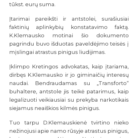
tūkst. eurų suma.
Įtarimai pareikšti ir antstolei, surašiusiai
faktinių aplinkybių konstatavimo faktą.
K.Klemausko motinai šio dokumento
pagrindu buvo išduotas paveldėjimo teisės į
mįslingai atrastus pinigus liudijimas.
Įklimpo Kretingos advokatas, kaip įtariama,
dirbęs K.Klemausko ir jo giminaičių interesų
naudai. Bendraudamas su „Transforto“
buhaltere, antstole jis teikė patarimus, kaip
legalizuoti veikiausiai su prekyba narkotikais
siejamus neaiškios kilmės pinigus.
Tuo tarpu D.Klemauskienė tvirtino nieko
nežinojusi apie namo rūsyje atrastus pinigus,