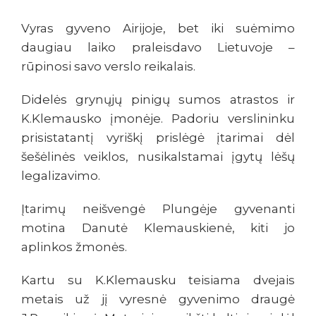
Vyras gyveno Airijoje, bet iki suėmimo
daugiau laiko praleisdavo Lietuvoje –
rūpinosi savo verslo reikalais.
Didelės grynųjų pinigų sumos atrastos ir
K.Klemausko įmonėje. Padoriu verslininku
prisistatantį vyriškį prislėgė įtarimai dėl
šešėlinės veiklos, nusikalstamai įgytų lėšų
legalizavimo.
Įtarimų neišvengė Plungėje gyvenanti
motina Danutė Klemauskienė, kiti jo
aplinkos žmonės.
Kartu su K.Klemausku teisiama dvejais
metais už jį vyresnė gyvenimo draugė