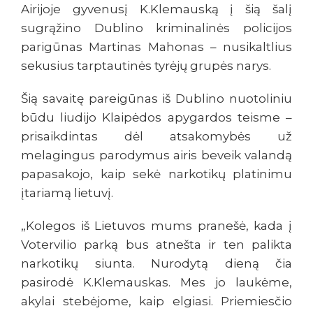
Airijoje gyvenusį K.Klemauską į šią šalį
sugrąžino Dublino kriminalinės policijos
parigūnas Martinas Mahonas – nusikaltlius
sekusius tarptautinės tyrėjų grupės narys.
Šią savaitę pareigūnas iš Dublino nuotoliniu
būdu liudijo Klaipėdos apygardos teisme –
prisaikdintas dėl atsakomybės už
melagingus parodymus airis beveik valandą
papasakojo, kaip sekė narkotikų platinimu
įtariamą lietuvį.
„Kolegos iš Lietuvos mums pranešė, kada į
Votervilio parką bus atnešta ir ten palikta
narkotikų siunta. Nurodytą dieną čia
pasirodė K.Klemauskas. Mes jo laukėme,
akylai stebėjome, kaip elgiasi. Priemiesčio