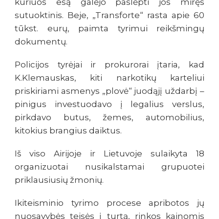
kuriuos esą galėjo paslėpti jos miręs
sutuoktinis. Beje, „Transforte“ rasta apie 60
tūkst. eurų, paimta tyrimui reikšmingų
dokumentų.
Policijos tyrėjai ir prokurorai įtaria, kad
K.Klemauskas, kiti narkotikų karteliui
priskiriami asmenys „plovė“ juodąjį uždarbį –
pinigus investuodavo į legalius verslus,
pirkdavo butus, žemes, automobilius,
kitokius brangius daiktus.
Iš viso Airijoje ir Lietuvoje sulaikyta 18
organizuotai nusikalstamai grupuotei
priklausiusių žmonių.
Ikiteisminio tyrimo procese apribotos jų
nuosavybės teisės į turtą, rinkos kainomis