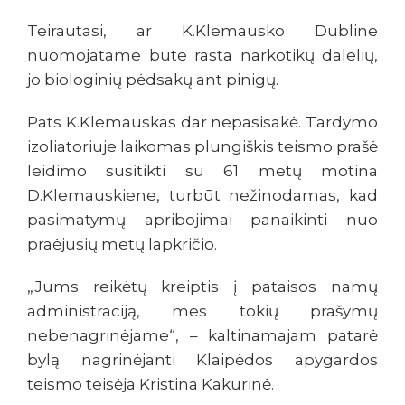
Teirautasi, ar K.Klemausko Dubline
nuomojatame bute rasta narkotikų dalelių,
jo biologinių pėdsakų ant pinigų.
Pats K.Klemauskas dar nepasisakė. Tardymo
izoliatoriuje laikomas plungiškis teismo prašė
leidimo susitikti su 61 metų motina
D.Klemauskiene, turbūt nežinodamas, kad
pasimatymų apribojimai panaikinti nuo
praėjusių metų lapkričio.
„Jums reikėtų kreiptis į pataisos namų
administraciją, mes tokių prašymų
nebenagrinėjame“, – kaltinamajam patarė
bylą nagrinėjanti Klaipėdos apygardos
teismo teisėja Kristina Kakurinė.