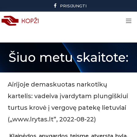
PRISIJUNGTI
Šiuo metu skaitote:
Airijoje demaskuotas narkotikų
kartelis: vadeiva įvardytam plungiškiui
turtus krovė į vergovę patekę lietuviai
(„www.lrytas.lt”, 2022-08-22)
Klaipėdos apygardos teisme atversta byla,