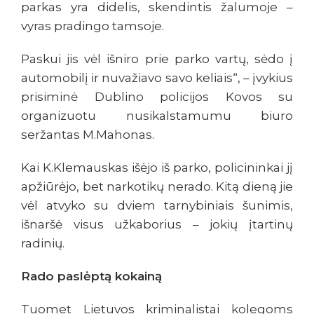
parkas yra didelis, skendintis žalumoje –
vyras pradingo tamsoje.
Paskui jis vėl išniro prie parko vartų, sėdo į
automobilį ir nuvažiavo savo keliais“, – įvykius
prisiminė Dublino policijos Kovos su
organizuotu nusikalstamumu biuro
seržantas M.Mahonas.
Kai K.Klemauskas išėjo iš parko, policininkai jį
apžiūrėjo, bet narkotikų nerado. Kitą dieną jie
vėl atvyko su dviem tarnybiniais šunimis,
išnaršė visus užkaborius – jokių įtartinų
radinių.
Rado paslėptą kokainą
Tuomet Lietuvos kriminalistai kolegoms