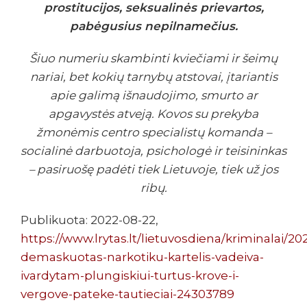
prostitucijos, seksualinės prievartos,
pabėgusius nepilnamečius.
Šiuo numeriu skambinti kviečiami ir šeimų
nariai, bet kokių tarnybų atstovai, įtariantis
apie galimą išnaudojimo, smurto ar
apgavystės atveją. Kovos su prekyba
žmonėmis centro specialistų komanda –
socialinė darbuotoja, psichologė ir teisininkas
– pasiruošę padėti tiek Lietuvoje, tiek už jos
ribų.
Publikuota: 2022-08-22,
https://www.lrytas.lt/lietuvosdiena/kriminalai/20
demaskuotas-narkotiku-kartelis-vadeiva-
ivardytam-plungiskiui-turtus-krove-i-
vergove-pateke-tautieciai-24303789