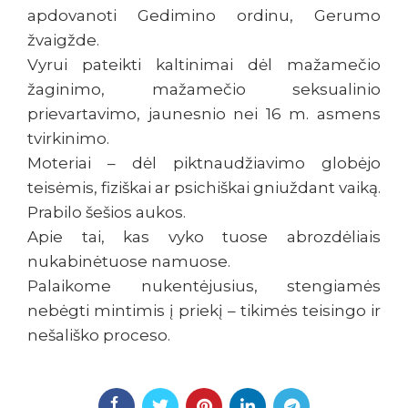
apdovanoti Gedimino ordinu, Gerumo
žvaigžde.
Vyrui pateikti kaltinimai dėl mažamečio
žaginimo, mažamečio seksualinio
prievartavimo, jaunesnio nei 16 m. asmens
tvirkinimo.
Moteriai – dėl piktnaudžiavimo globėjo
teisėmis, fiziškai ar psichiškai gniuždant vaiką.
Prabilo šešios aukos.
Apie tai, kas vyko tuose abrozdėliais
nukabinėtuose namuose.
Palaikome nukentėjusius, stengiamės
nebėgti mintimis į priekį – tikimės teisingo ir
nešališko proceso.