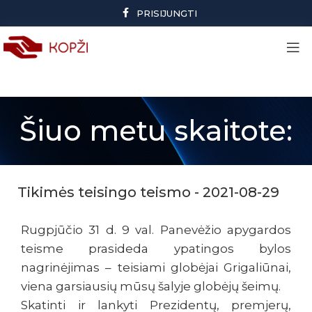
PRISIJUNGTI
Šiuo metu skaitote:
Tikimės teisingo teismo - 2021-08-29
Rugpjūčio 31 d. 9 val. Panevėžio apygardos
teisme prasideda ypatingos bylos
nagrinėjimas – teisiami globėjai Grigaliūnai,
viena garsiausių mūsų šalyje globėjų šeimų.
Skatinti ir lankyti Prezidentų, premjerų,