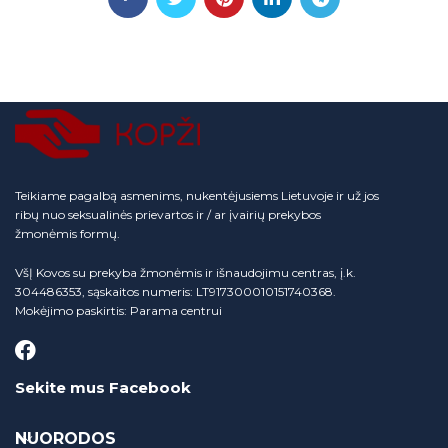
Teikiame pagalbą asmenims, nukentėjusiems Lietuvoje ir už jos
ribų nuo seksualinės prievartos ir / ar įvairių prekybos
žmonėmis formų.
VšĮ Kovos su prekyba žmonėmis ir išnaudojimu centras, į.k.
304486353, sąskaitos numeris: LT917300010151740368.
Mokėjimo paskirtis: Parama centrui
Sekite mus Facebook
NUORODOS