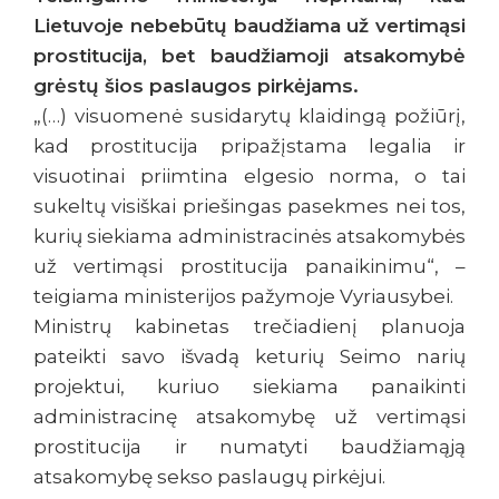
Lietuvoje nebebūtų baudžiama už vertimąsi
prostitucija, bet baudžiamoji atsakomybė
grėstų šios paslaugos pirkėjams.
„(…) visuomenė susidarytų klaidingą požiūrį,
kad prostitucija pripažįstama legalia ir
visuotinai priimtina elgesio norma, o tai
sukeltų visiškai priešingas pasekmes nei tos,
kurių siekiama administracinės atsakomybės
už vertimąsi prostitucija panaikinimu“, –
teigiama ministerijos pažymoje Vyriausybei.
Ministrų kabinetas trečiadienį planuoja
pateikti savo išvadą keturių Seimo narių
projektui, kuriuo siekiama panaikinti
administracinę atsakomybę už vertimąsi
prostitucija ir numatyti baudžiamąją
atsakomybę sekso paslaugų pirkėjui.