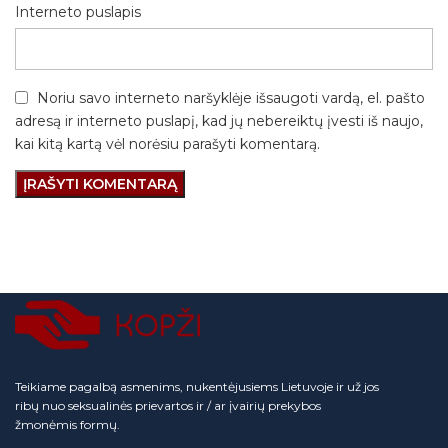
Interneto puslapis
Noriu savo interneto naršyklėje išsaugoti vardą, el. pašto
adresą ir interneto puslapį, kad jų nebereiktų įvesti iš naujo,
kai kitą kartą vėl norėsiu parašyti komentarą.
Teikiame pagalbą asmenims, nukentėjusiems Lietuvoje ir už jos
ribų nuo seksualinės prievartos ir / ar įvairių prekybos
žmonėmis formų.