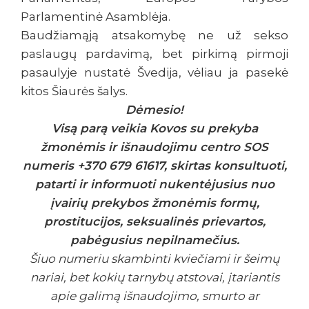
Parlamentinė Asamblėja.
Baudžiamąją atsakomybę ne už sekso
paslaugų pardavimą, bet pirkimą pirmoji
pasaulyje nustatė Švedija, vėliau ja pasekė
kitos Šiaurės šalys.
Dėmesio!
Visą parą veikia Kovos su prekyba
žmonėmis ir išnaudojimu centro SOS
numeris +370 679 61617, skirtas konsultuoti,
patarti ir informuoti nukentėjusius nuo
įvairių prekybos žmonėmis formų,
prostitucijos, seksualinės prievartos,
pabėgusius nepilnamečius.
Šiuo numeriu skambinti kviečiami ir šeimų
nariai, bet kokių tarnybų atstovai, įtariantis
apie galimą išnaudojimo, smurto ar