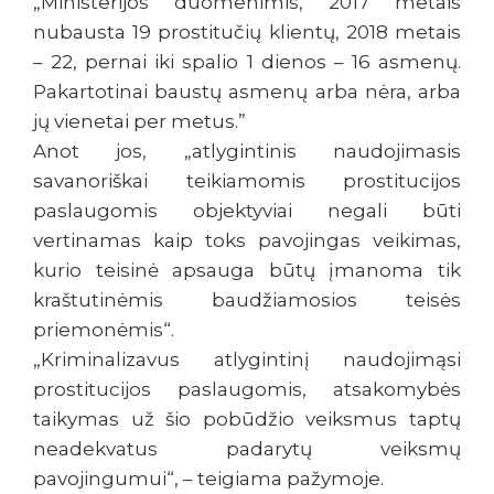
„Ministerijos duomenimis, 2017 metais
nubausta 19 prostitučių klientų, 2018 metais
– 22, pernai iki spalio 1 dienos – 16 asmenų.
Pakartotinai baustų asmenų arba nėra, arba
jų vienetai per metus.”
Anot jos, „atlygintinis naudojimasis
savanoriškai teikiamomis prostitucijos
paslaugomis objektyviai negali būti
vertinamas kaip toks pavojingas veikimas,
kurio teisinė apsauga būtų įmanoma tik
kraštutinėmis baudžiamosios teisės
priemonėmis“.
„Kriminalizavus atlygintinį naudojimąsi
prostitucijos paslaugomis, atsakomybės
taikymas už šio pobūdžio veiksmus taptų
neadekvatus padarytų veiksmų
pavojingumui“, – teigiama pažymoje.