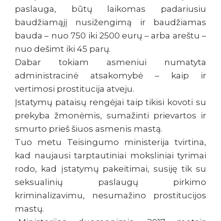
paslauga, būtų laikomas padariusiu
baudžiamąjį nusižengimą ir baudžiamas
bauda – nuo 750 iki 2500 eurų – arba areštu –
nuo dešimt iki 45 parų.
Dabar tokiam asmeniui numatyta
administracinė atsakomybė – kaip ir
vertimosi prostitucija atveju.
Įstatymų pataisų rengėjai taip tikisi kovoti su
prekyba žmonėmis, sumažinti prievartos ir
smurto prieš šiuos asmenis mastą.
Tuo metu Teisingumo ministerija tvirtina,
kad naujausi tarptautiniai moksliniai tyrimai
rodo, kad įstatymų pakeitimai, susiję tik su
seksualinių paslaugų pirkimo
kriminalizavimu, nesumažino prostitucijos
mastų.