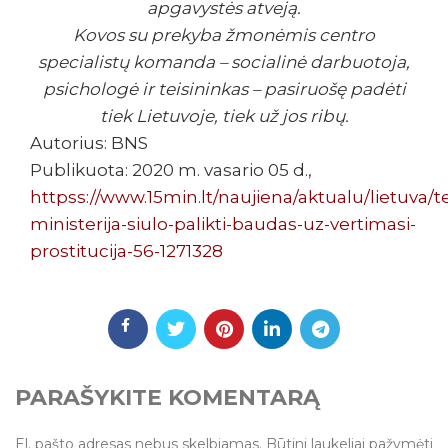
apgavystės atveją.
Kovos su prekyba žmonėmis centro
specialistų komanda – socialinė darbuotoja,
psichologė ir teisininkas – pasiruošę padėti
tiek Lietuvoje, tiek už jos ribų.
Autorius: BNS
Publikuota: 2020 m. vasario 05 d.,
httpss://www.15min.lt/naujiena/aktualu/lietuva/
ministerija-siulo-palikti-baudas-uz-vertimasi-
prostitucija-56-1271328
PARAŠYKITE KOMENTARĄ
El. pašto adresas nebus skelbiamas.
Būtini laukeliai pažymėti