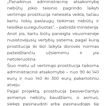
„Panaikinus administracinę atsakomybę
nebūtų jokio teisinio pagrindo laikyti
vertimąsi prostitucija neteisėta veikla, tačiau
kartu tokių paslaugų teikimas nebūtų ir
teisiškai sureguliuotas“, – pabrėžė ministerija.
Anot jos, kartu būtų paneigta visuomenėje
nusistovėjusių vertybių sistema, pagal kurią
prostitucija iki šiol laikyta dorovės normas
pažeidžiančiu užsiėmimu ir yra
netoleruotina.
Šiuo metu už vertimąsi prostitucija taikoma
administracinė atsakomybė – nuo 90 iki 140
eurų ir nuo 140 iki 300 eurų pakartotiniu
atveju.
Pagal projektą, prostitucija besiverčiantys
asmenys nebūtų baudžiami, o asmuo,
siekęs pasinaudoti arba pasinaudojęs šia