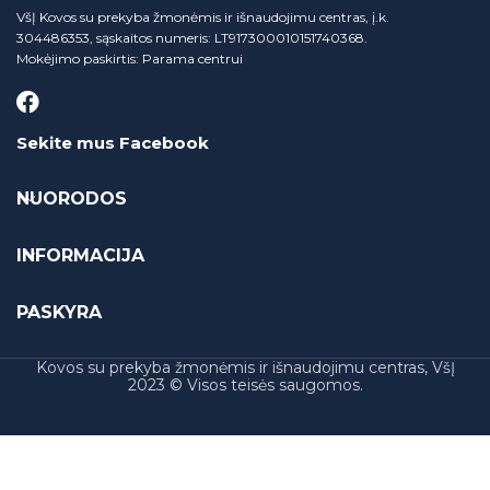
VšĮ Kovos su prekyba žmonėmis ir išnaudojimu centras, į.k.
304486353, sąskaitos numeris: LT917300010151740368.
Mokėjimo paskirtis: Parama centrui
Sekite mus Facebook
NUORODOS
INFORMACIJA
PASKYRA
Kovos su prekyba žmonėmis ir išnaudojimu centras, VšĮ
2023 © Visos teisės saugomos.