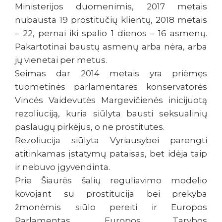
Ministerijos duomenimis, 2017 metais
nubausta 19 prostitučių klientų, 2018 metais
– 22, pernai iki spalio 1 dienos – 16 asmenų.
Pakartotinai baustų asmenų arba nėra, arba
jų vienetai per metus.
Seimas dar 2014 metais yra priėmęs
tuometinės parlamentarės konservatorės
Vincės Vaidevutės Margevičienės inicijuotą
rezoliuciją, kuria siūlyta bausti seksualinių
paslaugų pirkėjus, o ne prostitutes.
Rezoliucija siūlyta Vyriausybei parengti
atitinkamas įstatymų pataisas, bet idėja taip
ir nebuvo įgyvendinta.
Prie Šiaurės šalių reguliavimo modelio
kovojant su prostitucija bei prekyba
žmonėmis siūlo pereiti ir Europos
Parlamentas, Europos Tarybos