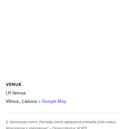
VENUE
LR Seimas
Vilnius,
,
Lietuva
+ Google Map
Seminaras online „Pamatyk mane: seksualinė prievarta prieš vaikus.
Atpažinkime ir stabdykime!” – Organizatorius: KOPŽI