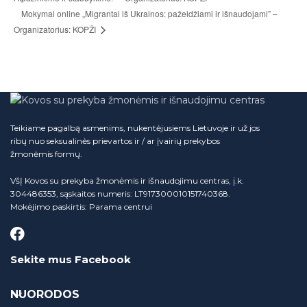
Mokymai online „Migrantai iš Ukrainos: pažeidžiami ir išnaudojami” –
Organizatorius: KOPŽI
Teikiame pagalbą asmenims, nukentėjusiems Lietuvoje ir už jos
ribų nuo seksualinės prievartos ir / ar įvairių prekybos
žmonėmis formų.
VšĮ Kovos su prekyba žmonėmis ir išnaudojimu centras, į.k.
304486353, sąskaitos numeris: LT917300010151740368.
Mokėjimo paskirtis: Parama centrui
Sekite mus Facebook
NUORODOS