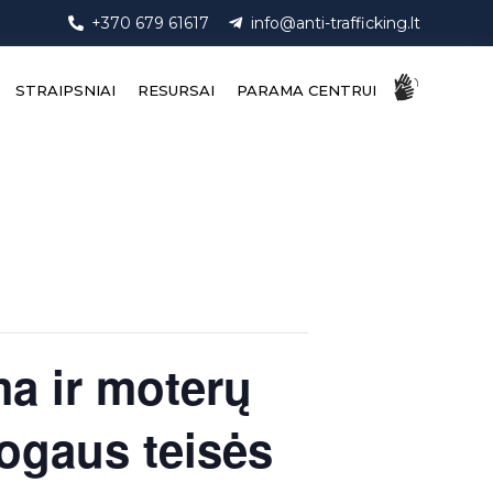
+370 679 61617
info@anti-trafficking.lt
STRAIPSNIAI
RESURSAI
PARAMA CENTRUI
ma ir moterų
ogaus teisės