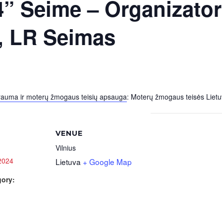
4” Seime – Organizator
, LR Seimas
rauma ir moterų žmogaus teisių apsauga
: Moterų žmogaus teisės Lietu
VENUE
Vilnius
 2024
Lietuva
+ Google Map
gory: