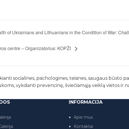
lth of Ukrainians and Lithuanians in the Condition of War: Chal
ūros centre – Organizatorius: KOPŽI
kianti socialines, psichologines, teisines, saugaus būsto 
ukoms, vykdanti prevencinę, šviečiamąją veiklą vietos ir 
DOS
INFORMACIJA
lerija
Apie mus
alerija
Kontaktai