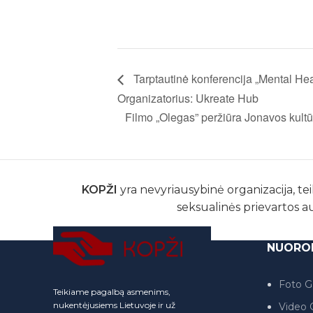
Tarptautinė konferencija „Mental Hea
Organizatorius: Ukreate Hub
Filmo „Olegas” peržiūra Jonavos kult
KOPŽI
yra nevyriausybinė organizacija, tei
seksualinės prievartos a
NUORO
Foto Ga
Teikiame pagalbą asmenims,
nukentėjusiems Lietuvoje ir už
Video G