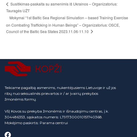
Susitikimas-paskaita su asmenimis iš Ukrainos – Organizatorius:
Tauragės UŽT
Mokymai “1st Baltic Sea Regional Simulation – based Training Exercise
on Combating Trafficking in Human Beings” – Organizatorius: OSCE,
Council of the Baltic Sea States 2023.11.06-11.10
Teikiame pagalbą asmenims, nukentėjusiems Lietuvoje ir už jos
ribų nuo seksualinės prievartos ir / ar įvairių prekybos
žmonėmis formų.
VšĮ Kovos su prekyba žmonėmis ir išnaudojimu centras, į.k.
304486353, sąskaitos numeris: LT917300010151740368.
Mokėjimo paskirtis: Parama centrui