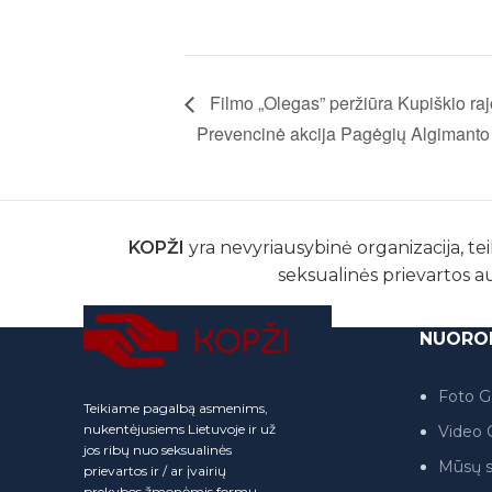
Filmo „Olegas” peržiūra Kupiškio raj
Prevencinė akcija Pagėgių Algimanto
KOPŽI
yra nevyriausybinė organizacija, tei
seksualinės prievartos a
NUORO
Foto Ga
Teikiame pagalbą asmenims,
nukentėjusiems Lietuvoje ir už
Video G
jos ribų nuo seksualinės
Mūsų s
prievartos ir / ar įvairių
prekybos žmonėmis formų.