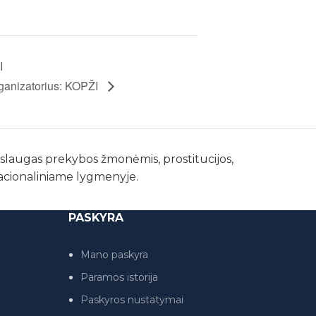
I
ganizatorius: KOPŽI
paslaugas prekybos žmonėmis, prostitucijos,
nacionaliniame lygmenyje.
PASKYRA
Mano paskyra
Paramos istorija
Paskyros nustatymai