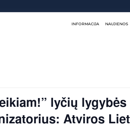
INFORMACIJA
NAUJIENOS
eikiam!” lyčių lygybė
izatorius: Atviros Lie