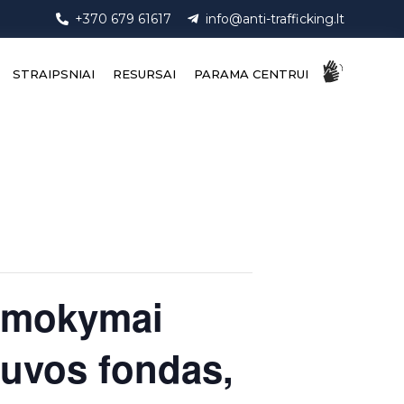
+370 679 61617
info@anti-trafficking.lt
STRAIPSNIAI
RESURSAI
PARAMA CENTRUI
s mokymai
tuvos fondas,