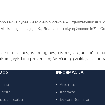
ono savivaldybės viešojoje bibliotekoje – Organizatorius: KOPŽ
 Mockaus gimnazijoje „Ką žinau apie prekybą žmonėmis?” – Or
kianti socialines, psichologines, teisines, saugaus būsto 
ukoms, vykdanti prevencinę, šviečiamąją veiklą vietos ir 
DOS
INFORMACIJA
lerija
Apie mus
alerija
Kontaktai
paudos darbai
Įvykiai ir Renginiai