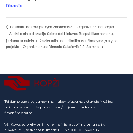
Diskusija
Paskaita “Kas yra prekyba žmonėmis?” – Organizatorius: Licėjus
Apskrito stalo diskusija Seime dėl Lietuvos Respublikos asmenų,
įtariamų ar nuteistų už seksualinius nusikaltimus, užkardymo įstatymo
projekto – Organizatorius: Rimantė Šalaševičiūtė, Seimas
Teikiame pagalbą asmenims, nukentėjusiems Lietuvoje ir už jos
ribų nuo seksualinės prievartos ir / ar įvairių prekybos
žmonėmis formų.
VšĮ Kovos su prekyba žmonėmis ir išnaudojimu centras, į.k.
304486353, sąskaitos numeris: LT917300010151740368.