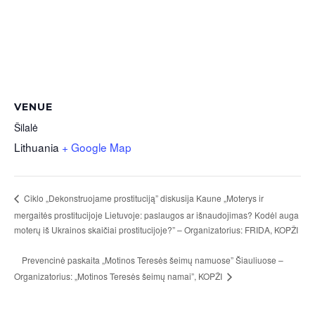
VENUE
Šilalė
Lithuania
+ Google Map
Ciklo „Dekonstruojame prostituciją” diskusija Kaune „Moterys ir
mergaitės prostitucijoje Lietuvoje: paslaugos ar išnaudojimas? Kodėl auga
moterų iš Ukrainos skaičiai prostitucijoje?” – Organizatorius: FRIDA, KOPŽI
Prevencinė paskaita „Motinos Teresės šeimų namuose” Šiauliuose –
Organizatorius: „Motinos Teresės šeimų namai”, KOPŽI