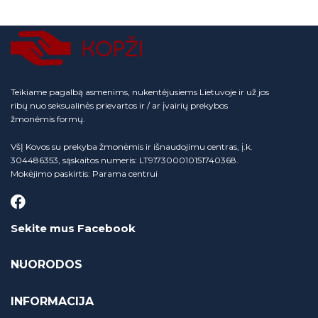
Teikiame pagalbą asmenims, nukentėjusiems Lietuvoje ir už jos
ribų nuo seksualinės prievartos ir / ar įvairių prekybos
žmonėmis formų.
VšĮ Kovos su prekyba žmonėmis ir išnaudojimu centras, į.k.
304486353, sąskaitos numeris: LT917300010151740368.
Mokėjimo paskirtis: Parama centrui
Sekite mus Facebook
NUORODOS
INFORMACIJA