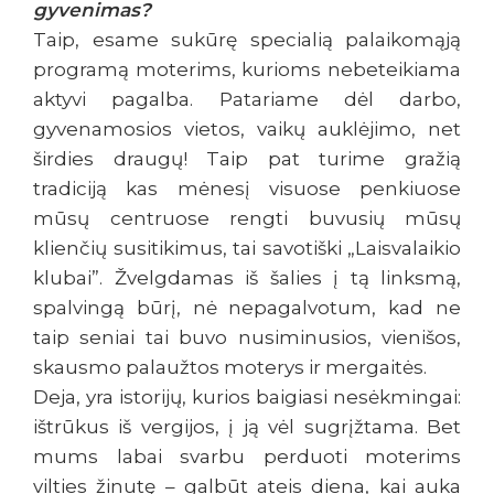
gyvenimas?
Taip, esame sukūrę specialią palaikomąją
programą moterims, kurioms nebeteikiama
aktyvi pagalba. Patariame dėl darbo,
gyvenamosios vietos, vaikų auklėjimo, net
širdies draugų! Taip pat turime gražią
tradiciją kas mėnesį visuose penkiuose
mūsų centruose rengti buvusių mūsų
klienčių susitikimus, tai savotiški „Laisvalaikio
klubai”. Žvelgdamas iš šalies į tą linksmą,
spalvingą būrį, nė nepagalvotum, kad ne
taip seniai tai buvo nusiminusios, vienišos,
skausmo palaužtos moterys ir mergaitės.
Deja, yra istorijų, kurios baigiasi nesėkmingai:
ištrūkus iš vergijos, į ją vėl sugrįžtama. Bet
mums labai svarbu perduoti moterims
vilties žinutę – galbūt ateis diena, kai auka