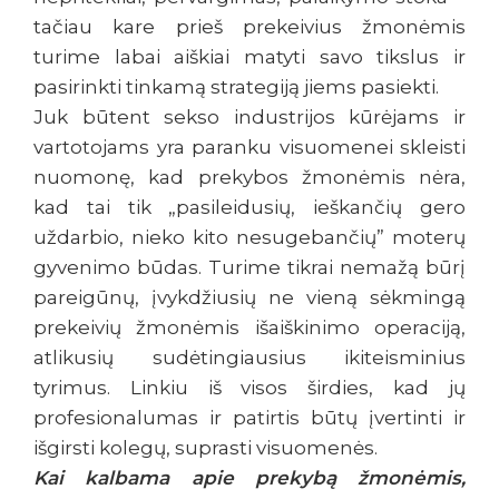
tačiau kare prieš prekeivius žmonėmis
turime labai aiškiai matyti savo tikslus ir
pasirinkti tinkamą strategiją jiems pasiekti.
Juk būtent sekso industrijos kūrėjams ir
vartotojams yra paranku visuomenei skleisti
nuomonę, kad prekybos žmonėmis nėra,
kad tai tik „pasileidusių, ieškančių gero
uždarbio, nieko kito nesugebančių” moterų
gyvenimo būdas. Turime tikrai nemažą būrį
pareigūnų, įvykdžiusių ne vieną sėkmingą
prekeivių žmonėmis išaiškinimo operaciją,
atlikusių sudėtingiausius ikiteisminius
tyrimus. Linkiu iš visos širdies, kad jų
profesionalumas ir patirtis būtų įvertinti ir
išgirsti kolegų, suprasti visuomenės.
Kai kalbama apie prekybą žmonėmis,