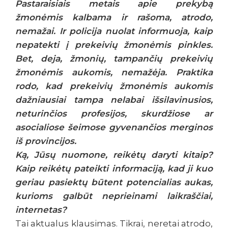
Pastaraisiais metais apie prekybą
žmonėmis kalbama ir rašoma, atrodo,
nemažai. Ir policija nuolat informuoja, kaip
nepatekti į prekeivių žmonėmis pinkles.
Bet, deja, žmonių, tampančių prekeivių
žmonėmis aukomis, nemažėja. Praktika
rodo, kad prekeivių žmonėmis aukomis
dažniausiai tampa nelabai išsilavinusios,
neturinčios profesijos, skurdžiose ar
asocialiose šeimose gyvenančios merginos
iš provincijos.
Ką, Jūsų nuomone, reikėtų daryti kitaip?
Kaip reikėtų pateikti informaciją, kad ji kuo
geriau pasiektų būtent potencialias aukas,
kurioms galbūt neprieinami laikraščiai,
internetas?
Tai aktualus klausimas. Tikrai, neretai atrodo,