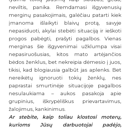
neviltis, panika. Remdamasi išgyvenusių
merginų pasakojimais, galėčiau patarti kiek
įmanoma išlaikyti blaivų protą, savyje
nepasiduoti, akylai stebėti situaciją ir ieškoti
progos pabėgti, prašyti pagalbos. Vienas
merginas šie išgyvenimai užklumpa visai
nepasiruošusias, kitos mato artėjančios
bėdos ženklus, bet nekreipia dėmesio į juos,
tikisi, kad blogiausia galbūt jas aplenks. Bet
nereikėtų ignoruoti tokių ženklų, nes
paprastai smurtinėje situacijoje pagalbos
nesulaukiama – aukos pasakoja apie
grupinius, iškrypėliškus prievartavimus,
žalojimus, kankinimus.
Ar stebite, kaip toliau klostosi moterų,
kurioms Jūsų darbuotojai padėjo,