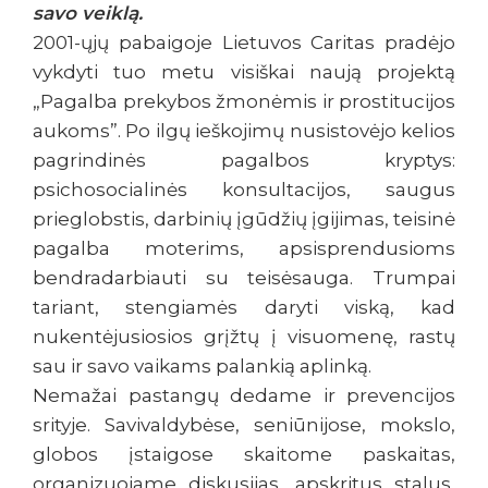
savo veiklą.
2001-ųjų pabaigoje Lietuvos Caritas pradėjo
vykdyti tuo metu visiškai naują projektą
„Pagalba prekybos žmonėmis ir prostitucijos
aukoms”. Po ilgų ieškojimų nusistovėjo kelios
pagrindinės pagalbos kryptys:
psichosocialinės konsultacijos, saugus
prieglobstis, darbinių įgūdžių įgijimas, teisinė
pagalba moterims, apsisprendusioms
bendradarbiauti su teisėsauga. Trumpai
tariant, stengiamės daryti viską, kad
nukentėjusiosios grįžtų į visuomenę, rastų
sau ir savo vaikams palankią aplinką.
Nemažai pastangų dedame ir prevencijos
srityje. Savivaldybėse, seniūnijose, mokslo,
globos įstaigose skaitome paskaitas,
organizuojame diskusijas, apskritus stalus,