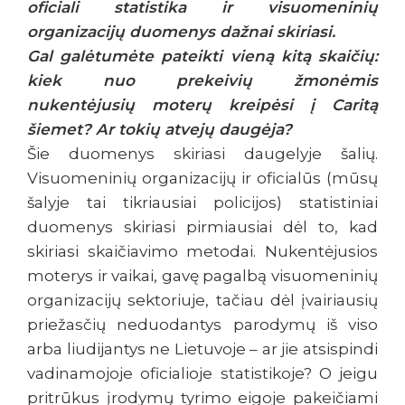
oficiali statistika ir visuomeninių
organizacijų duomenys dažnai skiriasi.
Gal galėtumėte pateikti vieną kitą skaičių:
kiek nuo prekeivių žmonėmis
nukentėjusių moterų kreipėsi į Caritą
šiemet? Ar tokių atvejų daugėja?
Šie duomenys skiriasi daugelyje šalių.
Visuomeninių organizacijų ir oficialūs (mūsų
šalyje tai tikriausiai policijos) statistiniai
duomenys skiriasi pirmiausiai dėl to, kad
skiriasi skaičiavimo metodai. Nukentėjusios
moterys ir vaikai, gavę pagalbą visuomeninių
organizacijų sektoriuje, tačiau dėl įvairiausių
priežasčių neduodantys parodymų iš viso
arba liudijantys ne Lietuvoje – ar jie atsispindi
vadinamojoje oficialioje statistikoje? O jeigu
pritrūkus įrodymų tyrimo eigoje pakeičiami