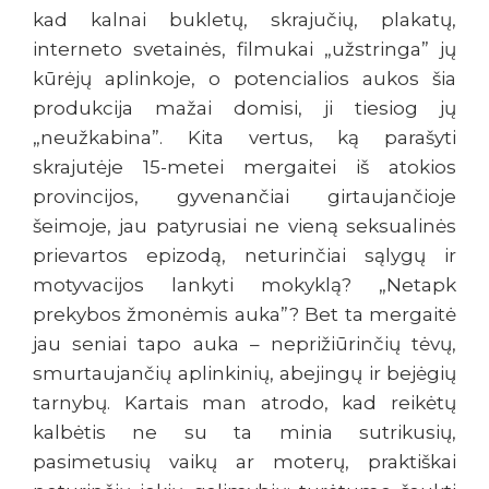
kad kalnai bukletų, skrajučių, plakatų,
interneto svetainės, filmukai „užstringa” jų
kūrėjų aplinkoje, o potencialios aukos šia
produkcija mažai domisi, ji tiesiog jų
„neužkabina”. Kita vertus, ką parašyti
skrajutėje 15-metei mergaitei iš atokios
provincijos, gyvenančiai girtaujančioje
šeimoje, jau patyrusiai ne vieną seksualinės
prievartos epizodą, neturinčiai sąlygų ir
motyvacijos lankyti mokyklą? „Netapk
prekybos žmonėmis auka”? Bet ta mergaitė
jau seniai tapo auka – neprižiūrinčių tėvų,
smurtaujančių aplinkinių, abejingų ir bejėgių
tarnybų. Kartais man atrodo, kad reikėtų
kalbėtis ne su ta minia sutrikusių,
pasimetusių vaikų ar moterų, praktiškai