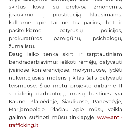
skirtus kovai su prekyba žmonėmis,
įtraukimo į prostituciją klausimams;
kalbame apie tai ne tik pačios, bet ir
pasitelkiame patyrusių policijos,
prokuratūros pareigūnų, psichologų,
žurnalistų.
Daug laiko tenka skirti ir tarptautiniam
bendradarbiavimui: ieškoti rėmėjų, dalyvauti
įvairiose konferencijose, mokymuose, lydėti
nukentėjusias moteris į kitas šalis dalyvauti
teismuose. Šiuo metu projekte dirbame 11
socialinių darbuotojų, mūsų būstinės yra
Kaune, Klaipėdoje, Šiauliuose, Panevėžyje,
Marijampolėje. Plačiau apie mūsų veiklą
galima sužinoti mūsų tinklapyje
www.anti-
trafficking.lt