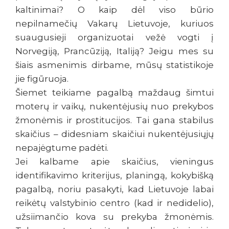
kaltinimai? O kaip dėl viso būrio
nepilnamečių Vakarų Lietuvoje, kuriuos
suaugusieji organizuotai vežė vogti į
Norvegiją, Prancūziją, Italiją? Jeigu mes su
šiais asmenimis dirbame, mūsų statistikoje
jie figūruoja.
Šiemet teikiame pagalbą maždaug šimtui
moterų ir vaikų, nukentėjusių nuo prekybos
žmonėmis ir prostitucijos. Tai gana stabilus
skaičius – didesniam skaičiui nukentėjusiųjų
nepajėgtume padėti.
Jei kalbame apie skaičius, vieningus
identifikavimo kriterijus, planingą, kokybišką
pagalbą, noriu pasakyti, kad Lietuvoje labai
reikėtų valstybinio centro (kad ir nedidelio),
užsiimančio kova su prekyba žmonėmis.