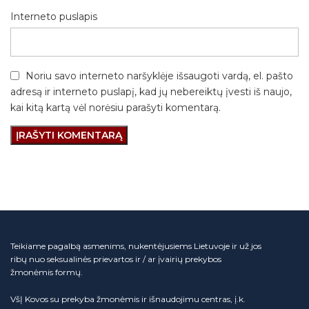
Interneto puslapis
Noriu savo interneto naršyklėje išsaugoti vardą, el. pašto
adresą ir interneto puslapį, kad jų nebereiktų įvesti iš naujo,
kai kitą kartą vėl norėsiu parašyti komentarą.
Teikiame pagalbą asmenims, nukentėjusiems Lietuvoje ir už jos
ribų nuo seksualinės prievartos ir / ar įvairių prekybos
žmonėmis formų.
VšĮ Kovos su prekyba žmonėmis ir išnaudojimu centras, į.k.