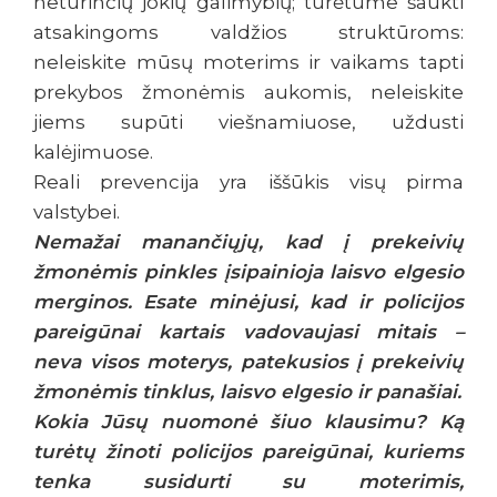
neturinčių jokių galimybių; turėtume šaukti
atsakingoms valdžios struktūroms:
neleiskite mūsų moterims ir vaikams tapti
prekybos žmonėmis aukomis, neleiskite
jiems supūti viešnamiuose, uždusti
kalėjimuose.
Reali prevencija yra iššūkis visų pirma
valstybei.
Nemažai manančiųjų, kad į prekeivių
žmonėmis pinkles įsipainioja laisvo elgesio
merginos. Esate minėjusi, kad ir policijos
pareigūnai kartais vadovaujasi mitais –
neva visos moterys, patekusios į prekeivių
žmonėmis tinklus, laisvo elgesio ir panašiai.
Kokia Jūsų nuomonė šiuo klausimu? Ką
turėtų žinoti policijos pareigūnai, kuriems
tenka susidurti su moterimis,