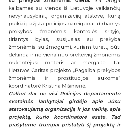
su prekyba žmonėmis diena.
Šia proga
kalbamės su vienos iš Lietuvoje veikiančių
nevyriausybinių organizacijų atstove, kurią
puikiai pažįsta policijos pareigūnai, dirbantys
prekybos žmonėmis kontrolės srityje,
tiriantys bylas, susijusias su prekyba
žmonėmis, su žmogumi, kuriam turėtų būti
dėkinga ir ne viena nuo prekeivių žmonėmis
nukentėjusi moteris ar mergaitė. Tai
Lietuvos Caritas projekto „Pagalba prekybos
žmonėmis ir prostitucijos aukoms”
koordinatorė Kristina Mišinienė.
Galbūt dar ne visi Policijos departamento
svetainės lankytojai girdėjo apie Jūsų
atstovaujamą organizaciją ir jos veiklą, apie
projektą, kurio koordinatorė esate. Tad
prašytume trumpai pristatyti šį projektą ir