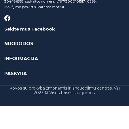
304486353, sąskaitos numeris: LT917300010151740368.
Mokėjimo paskirtis: Parama centrui
Sekite mus Facebook
NUORODOS
INFORMACIJA
PASKYRA
Kovos su prekyba žmonėmis ir išnaudojimu centras, VšĮ
2023 © Visos teisės saugomos.