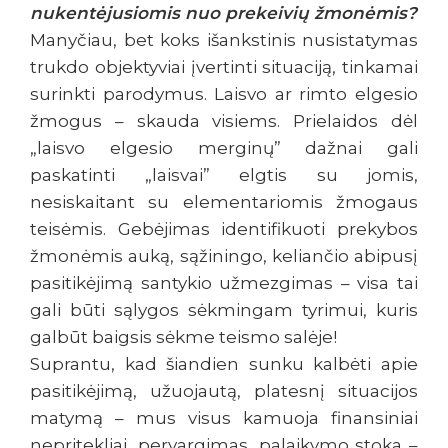
nukentėjusiomis nuo prekeivių žmonėmis?
Manyčiau, bet koks išankstinis nusistatymas
trukdo objektyviai įvertinti situaciją, tinkamai
surinkti parodymus. Laisvo ar rimto elgesio
žmogus – skauda visiems. Prielaidos dėl
„laisvo elgesio merginų” dažnai gali
paskatinti „laisvai” elgtis su jomis,
nesiskaitant su elementariomis žmogaus
teisėmis. Gebėjimas identifikuoti prekybos
žmonėmis auką, sąžiningo, keliančio abipusį
pasitikėjimą santykio užmezgimas – visa tai
gali būti sąlygos sėkmingam tyrimui, kuris
galbūt baigsis sėkme teismo salėje!
Suprantu, kad šiandien sunku kalbėti apie
pasitikėjimą, užuojautą, platesnį situacijos
matymą – mus visus kamuoja finansiniai
nepritekliai, pervargimas, palaikymo stoka –