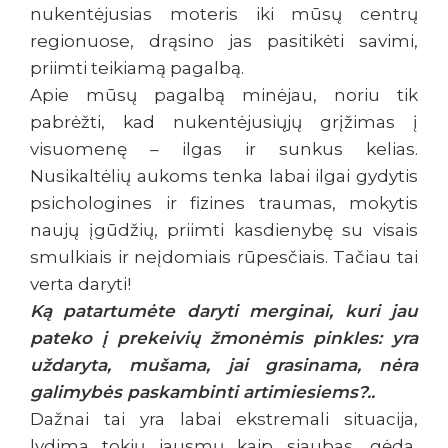
nukentėjusias moteris iki mūsų centrų
regionuose, drąsino jas pasitikėti savimi,
priimti teikiamą pagalbą.
Apie mūsų pagalbą minėjau, noriu tik
pabrėžti, kad nukentėjusiųjų grįžimas į
visuomenę – ilgas ir sunkus kelias.
Nusikaltėlių aukoms tenka labai ilgai gydytis
psichologines ir fizines traumas, mokytis
naujų įgūdžių, priimti kasdienybę su visais
smulkiais ir neįdomiais rūpesčiais. Tačiau tai
verta daryti!
Ką patartumėte daryti merginai, kuri jau
pateko į prekeivių žmonėmis pinkles: yra
uždaryta, mušama, jai grasinama, nėra
galimybės paskambinti artimiesiems?..
Dažnai tai yra labai ekstremali situacija,
lydima tokių jausmų kaip siaubas, gėda,