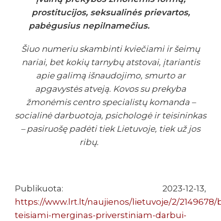
prostitucijos, seksualinės prievartos,
pabėgusius nepilnamečius.
Šiuo numeriu skambinti kviečiami ir šeimų
nariai, bet kokių tarnybų atstovai, įtariantis
apie galimą išnaudojimo, smurto ar
apgavystės atveją. Kovos su prekyba
žmonėmis centro specialistų komanda –
socialinė darbuotoja, psichologė ir teisininkas
– pasiruošę padėti tiek Lietuvoje, tiek už jos
ribų.
Publikuota: 2023-12-13,
https://www.lrt.lt/naujienos/lietuvoje/2/2149678/
teisiami-merginas-priverstiniam-darbui-