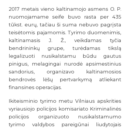
2017 metais vieno kaltinamojo asmens O. P.
nuomojamame seife buvo rasta per 435
tūkst. eurų, tačiau ši suma nebuvo pagrįsta
teisėtomis pajamomis. Tyrimo duomenimis,
kaltinamasis J. Ž., veikdamas tyčia
bendrininkų grupe, turėdamas tikslą
legalizuoti nusikalstamu būdu gautus
pinigus, melagingai nurodė apsimestinius
sandorius, organizavo kaltinamosios
bendrovės lėšų pertvarkymą atliekant
finansines operacijas.
Ikiteisminio tyrimo metu Vilniaus apskrities
vyriausiojo policijos komisariato Kriminalinės
policijos organizuoto nusikalstamumo
tyrimo valdybos pareigūnai liudytojais