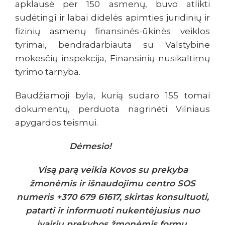
apklausė per 150 asmenų, buvo atlikti
sudėtingi ir labai didelės apimties juridinių ir
fizinių asmenų finansinės-ūkinės veiklos
tyrimai, bendradarbiauta su Valstybine
mokesčių inspekcija, Finansinių nusikaltimų
tyrimo tarnyba.
Baudžiamoji byla, kurią sudaro 155 tomai
dokumentų, perduota nagrinėti Vilniaus
apygardos teismui.
Dėmesio!
Visą parą veikia Kovos su prekyba
žmonėmis ir išnaudojimu centro SOS
numeris +370 679 61617, skirtas konsultuoti,
patarti ir informuoti nukentėjusius nuo
įvairių prekybos žmonėmis formų,