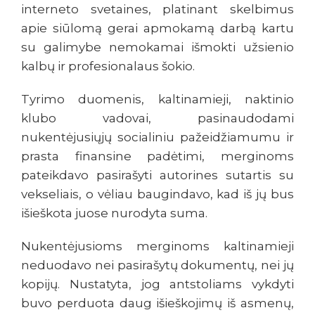
interneto svetaines, platinant skelbimus
apie siūlomą gerai apmokamą darbą kartu
su galimybe nemokamai išmokti užsienio
kalbų ir profesionalaus šokio.
Tyrimo duomenis, kaltinamieji, naktinio
klubo vadovai, pasinaudodami
nukentėjusiųjų socialiniu pažeidžiamumu ir
prasta finansine padėtimi, merginoms
pateikdavo pasirašyti autorines sutartis su
vekseliais, o vėliau baugindavo, kad iš jų bus
išieškota juose nurodyta suma.
Nukentėjusioms merginoms kaltinamieji
neduodavo nei pasirašytų dokumentų, nei jų
kopijų. Nustatyta, jog antstoliams vykdyti
buvo perduota daug išieškojimų iš asmenų,