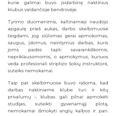
kurie galimai buvo įsidarbinę naktinius
klubus valdančioje bendrovėje.
Tyrimo duomenimis, kaltinamieji naudojo
apgaulę prieš aukas, darbo skelbimuose
teigdami, jog siūlomas gerai apmokomas,
saugus, įdomus, neintymus darbas, kuris
joms padės tapti savarankiškomis,
nepriklausomomis, o apmokymus, kuriuos
veda profesionali striptizo šokių instruktorė,
suteiks nemokamai.
Taip pat skelbimuose buvo rašoma, kad
darbas naktiniame klube turi ir kitų
privalumų – klubas gali pilnai apmokėti
studijas, suteikti gyvenamąjį plotą,
nemokamai išmokyti anglų kalbos ir pan.