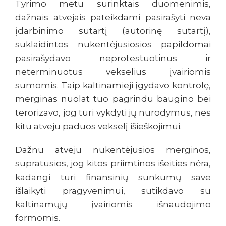
Tyrimo metu surinktais duomenimis,
dažnais atvejais pateikdami pasirašyti neva
įdarbinimo sutartį (autorinę sutartį),
suklaidintos nukentėjusiosios papildomai
pasirašydavo neprotestuotinus ir
neterminuotus vekselius įvairiomis
sumomis. Taip kaltinamieji įgydavo kontrolę,
merginas nuolat tuo pagrindu baugino bei
terorizavo, jog turi vykdyti jų nurodymus, nes
kitu atveju paduos vekselį išieškojimui.
Dažnu atveju nukentėjusios merginos,
supratusios, jog kitos priimtinos išeities nėra,
kadangi turi finansinių sunkumų save
išlaikyti pragyvenimui, sutikdavo su
kaltinamųjų įvairiomis išnaudojimo
formomis.