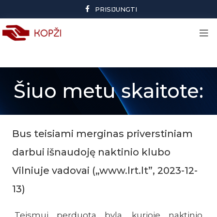
PRISIJUNGTI
Šiuo metu skaitote:
Bus teisiami merginas priverstiniam
darbui išnaudoję naktinio klubo
Vilniuje vadovai („www.lrt.lt”, 2023-12-
13)
Teismui perduota byla, kurioje naktinio