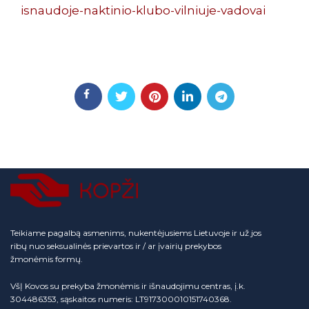
isnaudoje-naktinio-klubo-vilniuje-vadovai
Teikiame pagalbą asmenims, nukentėjusiems Lietuvoje ir už jos
ribų nuo seksualinės prievartos ir / ar įvairių prekybos
žmonėmis formų.
VšĮ Kovos su prekyba žmonėmis ir išnaudojimu centras, į.k.
304486353, sąskaitos numeris: LT917300010151740368.