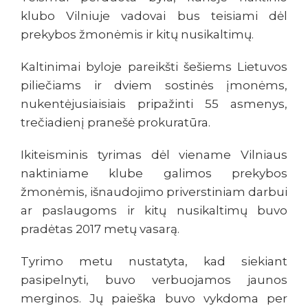
klubo Vilniuje vadovai bus teisiami dėl
prekybos žmonėmis ir kitų nusikaltimų.
Kaltinimai byloje pareikšti šešiems Lietuvos
piliečiams ir dviem sostinės įmonėms,
nukentėjusiaisiais pripažinti 55 asmenys,
trečiadienį pranešė prokuratūra.
Ikiteisminis tyrimas dėl viename Vilniaus
naktiniame klube galimos prekybos
žmonėmis, išnaudojimo priverstiniam darbui
ar paslaugoms ir kitų nusikaltimų buvo
pradėtas 2017 metų vasarą.
Tyrimo metu nustatyta, kad siekiant
pasipelnyti, buvo verbuojamos jaunos
merginos. Jų paieška buvo vykdoma per