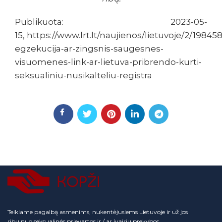
Publikuota: 2023-05-
15, https://www.lrt.lt/naujienos/lietuvoje/2/19845
egzekucija-ar-zingsnis-saugesnes-
visuomenes-link-ar-lietuva-pribrendo-kurti-
seksualiniu-nusikalteliu-registra
Teikiame pagalbą asmenims, nukentėjusiems Lietuvoje ir už jos
ribų nuo seksualinės prievartos ir / ar įvairių prekybos