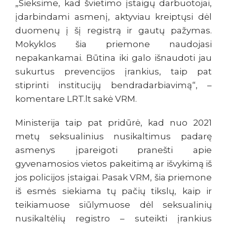
„Sieksime, kad švietimo įstaigų darbuotojai,
įdarbindami asmenį, aktyviau kreiptųsi dėl
duomenų į šį registrą ir gautų pažymas.
Mokyklos šia priemone naudojasi
nepakankamai. Būtina iki galo išnaudoti jau
sukurtus prevencijos įrankius, taip pat
stiprinti institucijų bendradarbiavimą“, –
komentare LRT.lt sakė VRM.
Ministerija taip pat pridūrė, kad nuo 2021
metų seksualinius nusikaltimus padarę
asmenys įpareigoti pranešti apie
gyvenamosios vietos pakeitimą ar išvykimą iš
jos policijos įstaigai. Pasak VRM, šia priemone
iš esmės siekiama tų pačių tikslų, kaip ir
teikiamuose siūlymuose dėl seksualinių
nusikaltėlių registro – suteikti įrankius