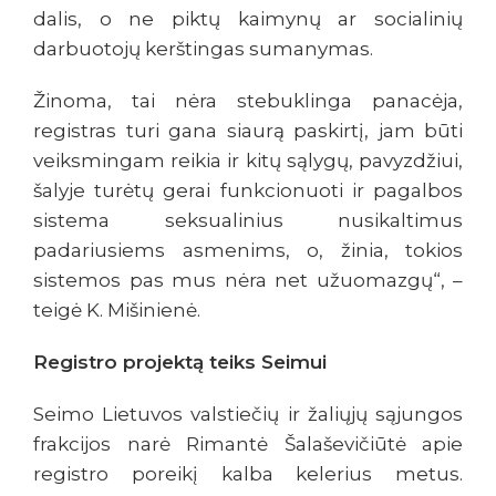
dalis, o ne piktų kaimynų ar socialinių
darbuotojų kerštingas sumanymas.
Žinoma, tai nėra stebuklinga panacėja,
registras turi gana siaurą paskirtį, jam būti
veiksmingam reikia ir kitų sąlygų, pavyzdžiui,
šalyje turėtų gerai funkcionuoti ir pagalbos
sistema seksualinius nusikaltimus
padariusiems asmenims, o, žinia, tokios
sistemos pas mus nėra net užuomazgų“, –
teigė K. Mišinienė.
Registro projektą teiks Seimui
Seimo Lietuvos valstiečių ir žaliųjų sąjungos
frakcijos narė Rimantė Šalaševičiūtė apie
registro poreikį kalba kelerius metus.