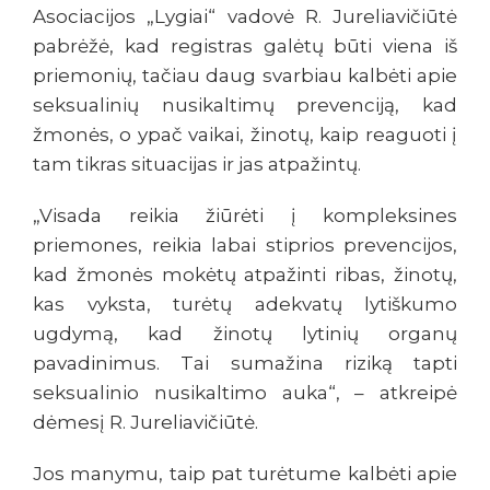
Asociacijos „Lygiai“ vadovė R. Jureliavičiūtė
pabrėžė, kad registras galėtų būti viena iš
priemonių, tačiau daug svarbiau kalbėti apie
seksualinių nusikaltimų prevenciją, kad
žmonės, o ypač vaikai, žinotų, kaip reaguoti į
tam tikras situacijas ir jas atpažintų.
„Visada reikia žiūrėti į kompleksines
priemones, reikia labai stiprios prevencijos,
kad žmonės mokėtų atpažinti ribas, žinotų,
kas vyksta, turėtų adekvatų lytiškumo
ugdymą, kad žinotų lytinių organų
pavadinimus. Tai sumažina riziką tapti
seksualinio nusikaltimo auka“, – atkreipė
dėmesį R. Jureliavičiūtė.
Jos manymu, taip pat turėtume kalbėti apie