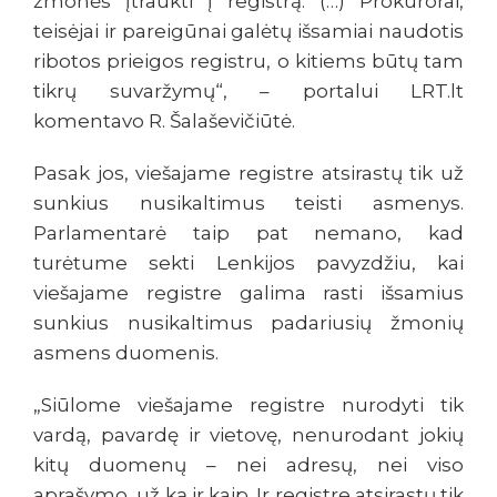
žmonės įtraukti į registrą. (…) Prokurorai,
teisėjai ir pareigūnai galėtų išsamiai naudotis
ribotos prieigos registru, o kitiems būtų tam
tikrų suvaržymų“, – portalui LRT.lt
komentavo R. Šalaševičiūtė.
Pasak jos, viešajame registre atsirastų tik už
sunkius nusikaltimus teisti asmenys.
Parlamentarė taip pat nemano, kad
turėtume sekti Lenkijos pavyzdžiu, kai
viešajame registre galima rasti išsamius
sunkius nusikaltimus padariusių žmonių
asmens duomenis.
„Siūlome viešajame registre nurodyti tik
vardą, pavardę ir vietovę, nenurodant jokių
kitų duomenų – nei adresų, nei viso
aprašymo, už ką ir kaip. Ir registre atsirastų tik