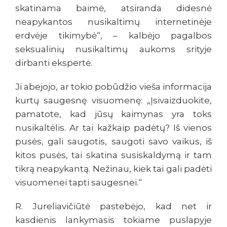
skatinama baimė, atsiranda didesnė
neapykantos nusikaltimų internetinėje
erdvėje tikimybė“, – kalbėjo pagalbos
seksualinių nusikaltimų aukoms srityje
dirbanti ekspertė.
Ji abejojo, ar tokio pobūdžio vieša informacija
kurtų saugesnę visuomenę: „Įsivaizduokite,
pamatote, kad jūsų kaimynas yra toks
nusikaltėlis. Ar tai kažkaip padėtų? Iš vienos
pusės, gali saugotis, saugoti savo vaikus, iš
kitos pusės, tai skatina susiskaldymą ir tam
tikrą neapykantą. Nežinau, kiek tai gali padėti
visuomenei tapti saugesnei.“
R. Jureliavičiūtė pastebėjo, kad net ir
kasdienis lankymasis tokiame puslapyje