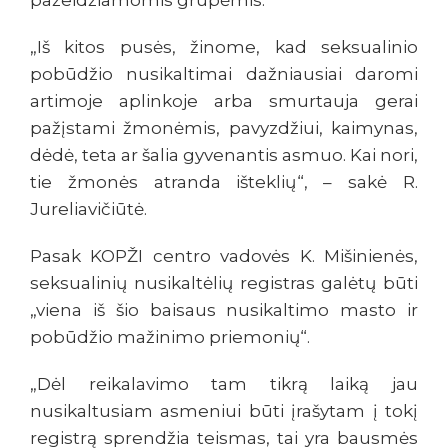
pažeidžiamomis grupėmis.
„Iš kitos pusės, žinome, kad seksualinio
pobūdžio nusikaltimai dažniausiai daromi
artimoje aplinkoje arba smurtauja gerai
pažįstami žmonėmis, pavyzdžiui, kaimynas,
dėdė, teta ar šalia gyvenantis asmuo. Kai nori,
tie žmonės atranda išteklių“, – sakė R.
Jureliavičiūtė.
Pasak KOPŽI centro vadovės K. Mišinienės,
seksualinių nusikaltėlių registras galėtų būti
„viena iš šio baisaus nusikaltimo masto ir
pobūdžio mažinimo priemonių“.
„Dėl reikalavimo tam tikrą laiką jau
nusikaltusiam asmeniui būti įrašytam į tokį
registrą sprendžia teismas, tai yra bausmės