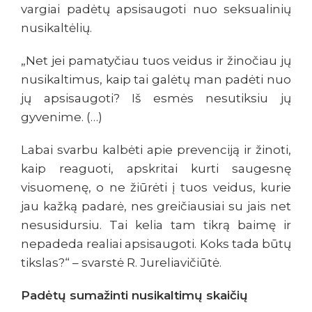
vargiai padėtų apsisaugoti nuo seksualinių
nusikaltėlių.
„Net jei pamatyčiau tuos veidus ir žinočiau jų
nusikaltimus, kaip tai galėtų man padėti nuo
jų apsisaugoti? Iš esmės nesutiksiu jų
gyvenime. (…)
Labai svarbu kalbėti apie prevenciją ir žinoti,
kaip reaguoti, apskritai kurti saugesnę
visuomenę, o ne žiūrėti į tuos veidus, kurie
jau kažką padarė, nes greičiausiai su jais net
nesusidursiu. Tai kelia tam tikrą baimę ir
nepadeda realiai apsisaugoti. Koks tada būtų
tikslas?“ – svarstė R. Jureliavičiūtė.
Padėtų sumažinti nusikaltimų skaičių