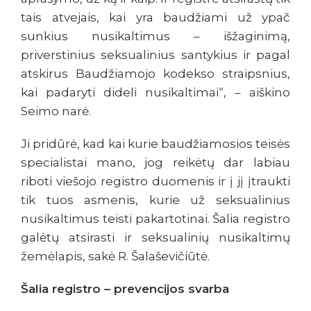
tais atvejais, kai yra baudžiami už ypač
sunkius nusikaltimus – išžaginimą,
priverstinius seksualinius santykius ir pagal
atskirus Baudžiamojo kodekso straipsnius,
kai padaryti dideli nusikaltimai“, – aiškino
Seimo narė.
Ji pridūrė, kad kai kurie baudžiamosios teisės
specialistai mano, jog reikėtų dar labiau
riboti viešojo registro duomenis ir į jį įtraukti
tik tuos asmenis, kurie už seksualinius
nusikaltimus teisti pakartotinai. Šalia registro
galėtų atsirasti ir seksualinių nusikaltimų
žemėlapis, sakė R. Šalaševičiūtė.
Šalia registro – prevencijos svarba