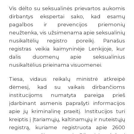
Vis dėlto su seksualinės prievartos aukomis
dirbantys ekspertai sako, kad esamų
pagalbos ir prevencijos priemonių
neužtenka, vis užsimenama apie seksualinių
nusikaltėlių registro poreikį. Panašus
registras veikia kaimyninėje Lenkijoje, kur
dalis duomenų apie seksualinius
nusikaltėlius prieinama visuomenei.
Tiesa, vidaus reikalų ministrė atkreipė
dėmesį, kad su vaikais dirbančioms
institucijoms numatyta pareiga prieš
įdarbinant asmenis paprašyti informacijos
apie jų kriminalinę praeitį. Institucijos turi
kreiptis į Įtariamųjų, kaltinamųjų ir nuteistųjų
registrą, kuriame registruota apie 2600