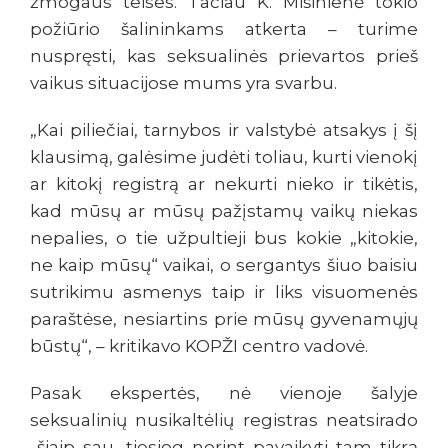
žmogaus teises. Tačiau K. Mišinienė tokio
požiūrio šalininkams atkerta – turime
nuspręsti, kas seksualinės prievartos prieš
vaikus situacijose mums yra svarbu.
„Kai piliečiai, tarnybos ir valstybė atsakys į šį
klausimą, galėsime judėti toliau, kurti vienokį
ar kitokį registrą ar nekurti nieko ir tikėtis,
kad mūsų ar mūsų pažįstamų vaikų niekas
nepalies, o tie užpultieji bus kokie „kitokie,
ne kaip mūsų“ vaikai, o sergantys šiuo baisiu
sutrikimu asmenys taip ir liks visuomenės
paraštėse, nesiartins prie mūsų gyvenamųjų
būstų“, – kritikavo KOPŽI centro vadovė.
Pasak ekspertės, nė vienoje šalyje
seksualinių nusikaltėlių registras neatsirado
„šiaip sau, tiesiog norint pavaikyti tam tikrą