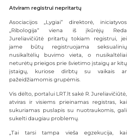
Atviram registrui nepritartų
Asociacijos „Lygiai“ direktorė, iniciatyvos
„Ribologija“ viena iš įkūrėjų Reda
Jureliavičiūtė pritartų tokiam registrui, jei
jame būtų registruojama seksualinių
nusikaltėlių buvimo vieta, o nusikaltėliai
neturėtų prieigos prie švietimo įstaigų ar kitų
įstaigų, kuriose dirbtų su vaikais ar
pažeidžiamomis grupėmis.
Vis dėlto, portalui LRT.lt sakė R. Jureliavičiūtė,
atviras ir visiems prieinamas registras, kai
sukuriamas puslapis su nuotraukomis, gali
sukelti daugiau problemų.
„Tai tarsi tampa vieša egzekucija, kai