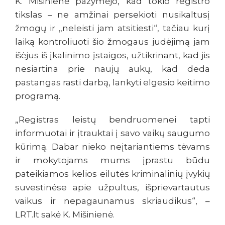
K. Mišinienė pažymėjo, kad tokio registro
tikslas – ne amžinai persekioti nusikaltusį
žmogų ir „neleisti jam atsitiesti“, tačiau kurį
laiką kontroliuoti šio žmogaus judėjimą jam
išėjus iš įkalinimo įstaigos, užtikrinant, kad jis
nesiartina prie naujų aukų, kad deda
pastangas rasti darbą, lankyti elgesio keitimo
programą.
„Registras leistų bendruomenei tapti
informuotai ir įtrauktai į savo vaikų saugumo
kūrimą. Dabar nieko neįtariantiems tėvams
ir mokytojams mums įprastu būdu
pateikiamos kelios eilutės kriminalinių įvykių
suvestinėse apie užpultus, išprievartautus
vaikus ir nepagaunamus skriaudikus“, –
LRT.lt sakė K. Mišinienė.