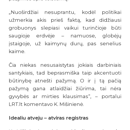
„Nuoširdžiai nesuprantu, kodėl politikai
užmerkia akis prieš faktą, kad didžiausi
grobuonys slepiasi vaikui turinčioje būti
saugioje erdvėje – namuose, globėjų
įstaigoje, už kaimynų durų, pas senelius
kaime.
Čia niekas nesusaistytas jokiais darbiniais
santykiais, tad beprasmiška taip akcentuoti
būtinybę atnešti pažymą. O ir į tą pačią
pažymą gana atlaidžiai žiūrima, tai nėra
gyvybės ar mirties klausimas“, – portalui
LRT.lt komentavo K. Mišinienė.
Idealiu atveju – atviras registras