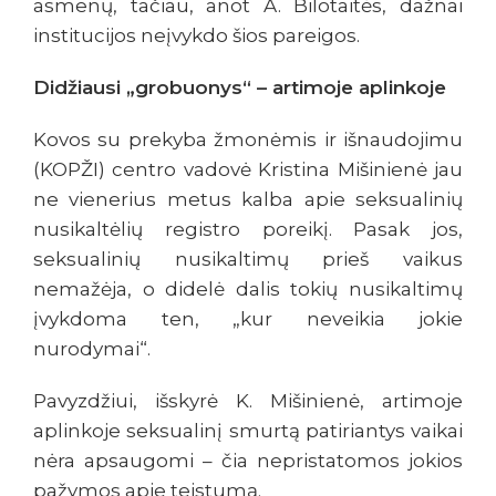
asmenų, tačiau, anot A. Bilotaitės, dažnai
institucijos neįvykdo šios pareigos.
Didžiausi „grobuonys“ – artimoje aplinkoje
Kovos su prekyba žmonėmis ir išnaudojimu
(KOPŽI) centro vadovė Kristina Mišinienė jau
ne vienerius metus kalba apie seksualinių
nusikaltėlių registro poreikį. Pasak jos,
seksualinių nusikaltimų prieš vaikus
nemažėja, o didelė dalis tokių nusikaltimų
įvykdoma ten, „kur neveikia jokie
nurodymai“.
Pavyzdžiui, išskyrė K. Mišinienė, artimoje
aplinkoje seksualinį smurtą patiriantys vaikai
nėra apsaugomi – čia nepristatomos jokios
pažymos apie teistumą.