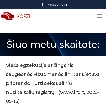
PRISIJUNGTI
Šiuo metu skaitote:
Vieša egzekucija ar žingsnis
saugesnės visuomenės link: ar Lietuva
pribrendo kurti seksualinių
nusikaltėlių registrą? (www.lrt.lt, 2023-
05-15)