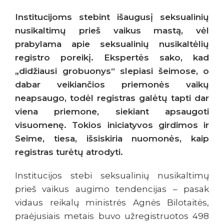
Institucijoms stebint išaugusį seksualinių
nusikaltimų prieš vaikus mastą, vėl
prabylama apie seksualinių nusikaltėlių
registro poreikį. Ekspertės sako, kad
„didžiausi grobuonys“ slepiasi šeimose, o
dabar veikiančios priemonės vaikų
neapsaugo, todėl registras galėtų tapti dar
viena priemone, siekiant apsaugoti
visuomenę. Tokios iniciatyvos girdimos ir
Seime, tiesa, išsiskiria nuomonės, kaip
registras turėtų atrodyti.
Institucijos stebi seksualinių nusikaltimų
prieš vaikus augimo tendencijas – pasak
vidaus reikalų ministrės Agnės Bilotaitės,
praėjusiais metais buvo užregistruotos 498