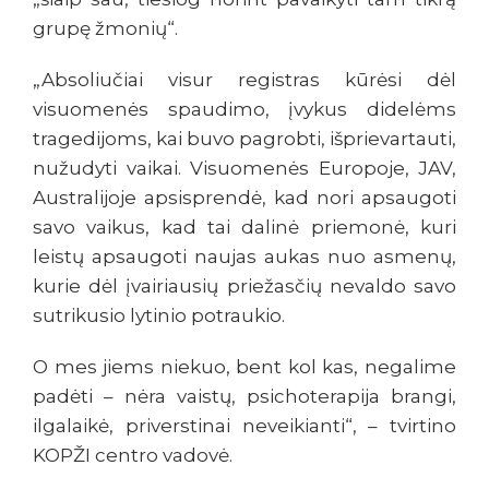
grupę žmonių“.
„Absoliučiai visur registras kūrėsi dėl
visuomenės spaudimo, įvykus didelėms
tragedijoms, kai buvo pagrobti, išprievartauti,
nužudyti vaikai. Visuomenės Europoje, JAV,
Australijoje apsisprendė, kad nori apsaugoti
savo vaikus, kad tai dalinė priemonė, kuri
leistų apsaugoti naujas aukas nuo asmenų,
kurie dėl įvairiausių priežasčių nevaldo savo
sutrikusio lytinio potraukio.
O mes jiems niekuo, bent kol kas, negalime
padėti – nėra vaistų, psichoterapija brangi,
ilgalaikė, priverstinai neveikianti“, – tvirtino
KOPŽI centro vadovė.