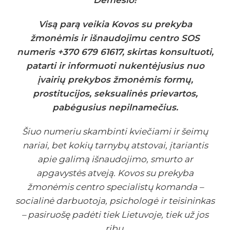
D
ė
mesio!
Vis
ą
par
ą
veikia Kovos su prekyba
ž
mon
ė
mis ir i
š
naudojimu centro SOS
numeris +370 679 61617, skirtas konsultuoti,
patarti ir informuoti nukent
ė
jusius nuo
į
vairi
ų
prekybos
ž
mon
ė
mis form
ų
,
prostitucijos, seksualin
ė
s prievartos,
pab
ė
gusius nepilname
č
ius.
Šiuo numeriu skambinti kvie
č
iami ir
š
eim
ų
nariai, bet koki
ų
tarnyb
ų
atstovai,
į
tariantis
apie galim
ą
i
š
naudojimo, smurto ar
apgavyst
ė
s atvej
ą
. Kovos su prekyba
ž
mon
ė
mis centro specialist
ų
komanda
–
socialin
ė
darbuotoja, psicholog
ė
ir teisininkas
–
pasiruo
š
ę
pad
ė
ti tiek Lietuvoje, tiek u
ž
jos
rib
ų
.