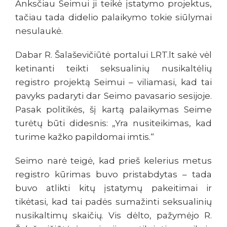
Anksčiau Seimui ji teikė įstatymo projektus,
tačiau tada didelio palaikymo tokie siūlymai
nesulaukė.
Dabar R. Šalaševičiūtė portalui LRT.lt sakė vėl
ketinanti teikti seksualinių nusikaltėlių
registro projektą Seimui – viliamasi, kad tai
pavyks padaryti dar Seimo pavasario sesijoje.
Pasak politikės, šį kartą palaikymas Seime
turėtų būti didesnis: „Yra nusiteikimas, kad
turime kažko papildomai imtis.“
Seimo narė teigė, kad prieš kelerius metus
registro kūrimas buvo pristabdytas – tada
buvo atlikti kitų įstatymų pakeitimai ir
tikėtasi, kad tai padės sumažinti seksualinių
nusikaltimų skaičių. Vis dėlto, pažymėjo R.