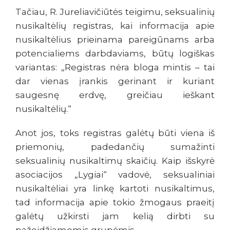
Tačiau, R. Jureliavičiūtės teigimu, seksualinių
nusikaltėlių registras, kai informacija apie
nusikaltėlius prieinama pareigūnams arba
potencialiems darbdaviams, būtų logiškas
variantas: „Registras nėra bloga mintis – tai
dar vienas įrankis gerinant ir kuriant
saugesnę erdvę, greičiau ieškant
nusikaltėlių.“
Anot jos, toks registras galėtų būti viena iš
priemonių, padedančių sumažinti
seksualinių nusikaltimų skaičių. Kaip išskyrė
asociacijos „Lygiai“ vadovė, seksualiniai
nusikaltėliai yra linkę kartoti nusikaltimus,
tad informacija apie tokio žmogaus praeitį
galėtų užkirsti jam kelią dirbti su