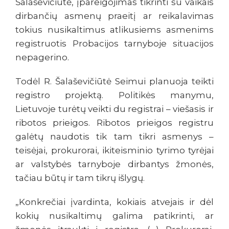
Šalaševičiūtė, įpareigojimas tikrinti su vaikais
dirbančių asmenų praeitį ar reikalavimas
tokius nusikaltimus atlikusiems asmenims
registruotis Probacijos tarnyboje situacijos
nepagerino.
Todėl R. Šalaševičiūtė Seimui planuoja teikti
registro projektą. Politikės manymu,
Lietuvoje turėtų veikti du registrai – viešasis ir
ribotos prieigos. Ribotos prieigos registru
galėtų naudotis tik tam tikri asmenys –
teisėjai, prokurorai, ikiteisminio tyrimo tyrėjai
ar valstybės tarnyboje dirbantys žmonės,
tačiau būtų ir tam tikrų išlygų.
„Konkrečiai įvardinta, kokiais atvejais ir dėl
kokių nusikaltimų galima patikrinti, ar