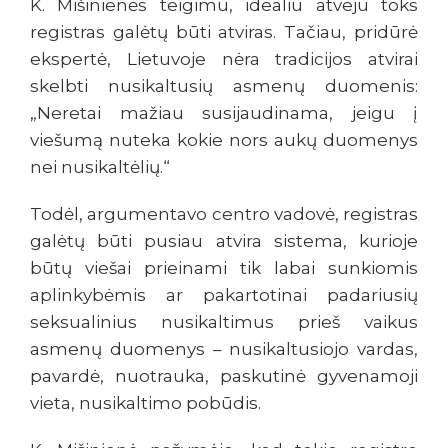
K. Mišinienės teigimu, idealiu atveju toks
registras galėtų būti atviras. Tačiau, pridūrė
ekspertė, Lietuvoje nėra tradicijos atvirai
skelbti nusikaltusių asmenų duomenis:
„Neretai mažiau susijaudinama, jeigu į
viešumą nuteka kokie nors aukų duomenys
nei nusikaltėlių.“
Todėl, argumentavo centro vadovė, registras
galėtų būti pusiau atvira sistema, kurioje
būtų viešai prieinami tik labai sunkiomis
aplinkybėmis ar pakartotinai padariusių
seksualinius nusikaltimus prieš vaikus
asmenų duomenys – nusikaltusiojo vardas,
pavardė, nuotrauka, paskutinė gyvenamoji
vieta, nusikaltimo pobūdis.