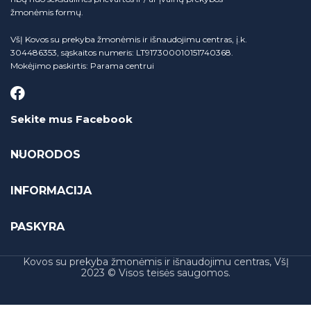
žmonėmis formų.
VšĮ Kovos su prekyba žmonėmis ir išnaudojimu centras, į.k.
304486353, sąskaitos numeris: LT917300010151740368.
Mokėjimo paskirtis: Parama centrui
Sekite mus Facebook
NUORODOS
INFORMACIJA
PASKYRA
Kovos su prekyba žmonėmis ir išnaudojimu centras, VšĮ
2023 © Visos teisės saugomos.