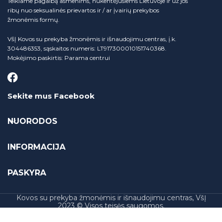
Teikiame pagalbą asmenims, nukentėjusiems Lietuvoje ir už jos
ribų nuo seksualinės prievartos ir / ar įvairių prekybos
žmonėmis formų.
VšĮ Kovos su prekyba žmonėmis ir išnaudojimu centras, į.k.
304486353, sąskaitos numeris: LT917300010151740368.
Mokėjimo paskirtis: Parama centrui
Sekite mus Facebook
NUORODOS
INFORMACIJA
PASKYRA
Kovos su prekyba žmonėmis ir išnaudojimu centras, VšĮ
2023 © Visos teisės saugomos.