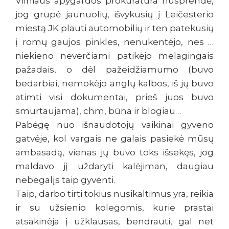
Vilniaus apygardos prokuratūra nusprendė,
jog grupė jaunuolių, išvykusių į Leičesterio
miestą JK plauti automobilių ir ten patekusių
į romų gaujos pinkles, nenukentėjo, nes …
niekieno neverčiami patikėjo melagingais
pažadais, o dėl pažeidžiamumo (buvo
bedarbiai, nemokėjo anglų kalbos, iš jų buvo
atimti visi dokumentai, prieš juos buvo
smurtaujama), chm, būna ir blogiau…
Pabėgę nuo išnaudotojų vaikinai gyveno
gatvėje, kol vargais ne galais pasiekė mūsų
ambasadą, vienas jų buvo toks išsekęs, jog
maldavo jį uždaryti kalėjiman, daugiau
nebegalįs taip gyventi.
Taip, darbo tirti tokius nusikaltimus yra, reikia
ir su užsienio kolegomis, kurie prastai
atsakinėja į užklausas, bendrauti, gal net