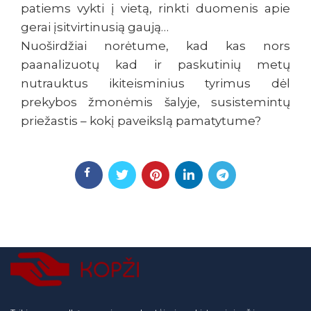
patiems vykti į vietą, rinkti duomenis apie
gerai įsitvirtinusią gaują…
Nuoširdžiai norėtume, kad kas nors
paanalizuotų kad ir paskutinių metų
nutrauktus ikiteisminius tyrimus dėl
prekybos žmonėmis šalyje, susistemintų
priežastis – kokį paveikslą pamatytume?