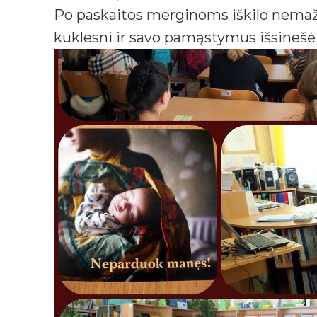
Po paskaitos merginoms iškilo nemažai
kuklesni ir savo pamąstymus išsinešė 