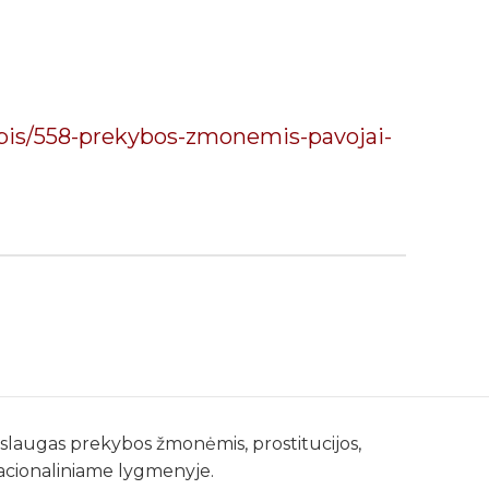
apis/558-prekybos-zmonemis-pavojai-
paslaugas prekybos žmonėmis, prostitucijos,
nacionaliniame lygmenyje.