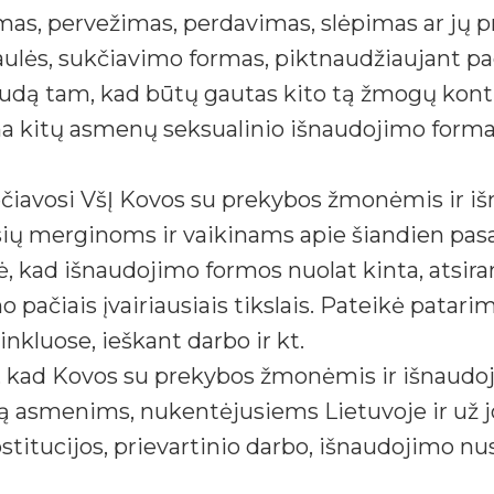
s, pervežimas, perdavimas, slėpimas ar jų 
pgaulės, sukčiavimo formas, piktnaudžiaujant 
audą tam, kad būtų gautas kito tą žmogų kon
a kitų asmenų seksualinio išnaudojimo formas,
čiavosi VšĮ Kovos su prekybos žmonėmis ir iš
lasių merginoms ir vaikinams apie šiandien pas
 kad išnaudojimo formos nuolat kinta, atsira
pačiais įvairiausiais tikslais. Pateikė patarim
nkluose, ieškant darbo ir kt.
, kad Kovos su prekybos žmonėmis ir išnaud
bą asmenims, nukentėjusiems Lietuvoje ir už jo
titucijos, prievartinio darbo, išnaudojimo n