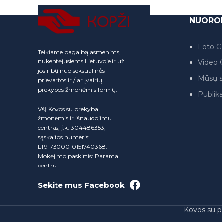
NUORO
Foto Ga
Teikiame pagalbą asmenims,
nukentėjusiems Lietuvoje ir už
Video G
jos ribų nuo seksualinės
Mūsų s
prievartos ir / ar įvairių
prekybos žmonėmis formų.
Publika
VšĮ Kovos su prekyba
žmonėmis ir išnaudojimu
centras, į.k. 304486353,
sąskaitos numeris:
LT917300010151740368.
Mokėjimo paskirtis: Parama
centrui
Sekite mus Facebook
Kovos su p