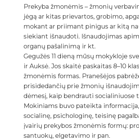
Prekyba žmonėmis – žmonių verbavima
jėgą ar kitas prievartos, grobimo, a
mokant ar priimant pinigus ar kitą n
siekiant išnaudoti. Išnaudojimas apim
organų pašalinimą ir kt.
Gegužės 11 dieną mūsų mokykloje sve
ir Auksė. Jos skaitė paskaitas 8–10 k
žmonėmis formas. Pranešėjos pabrėžė,
prisidedančių prie žmonių išnaudojimo 
dėmesį, kaip bendrauti socialiniuose ti
Mokiniams buvo pateikta informacija
socialinę, psichologinę, teisinę pagal
įvairių prekybos žmonėmis formų: pros
santuokų, elgetavimo ir pan.