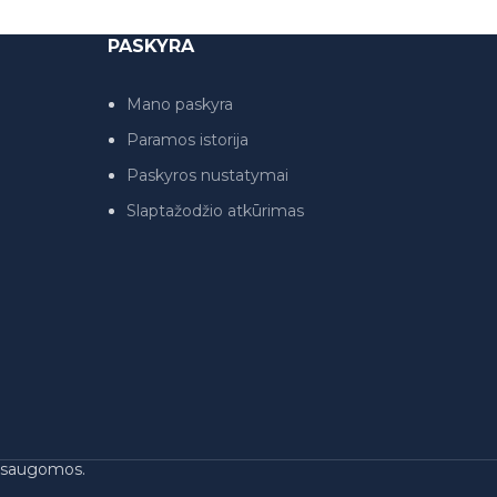
PASKYRA
Mano paskyra
Paramos istorija
Paskyros nustatymai
Slaptažodžio atkūrimas
s saugomos.