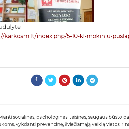
udulytė
://karkosm.lt/index.php/5-10-kl-mokiniu-pusl
kianti socialines, psichologines, teisines, saugaus būsto 
ukoms, vykdanti prevencinę, šviečiamąją veiklą vietos ir 