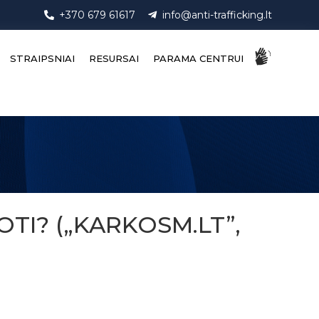
+370 679 61617
info@anti-trafficking.lt
STRAIPSNIAI
RESURSAI
PARAMA CENTRUI
TI? („KARKOSM.LT”,