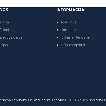
DOS
INFORMACIJA
lerija
Apie mus
alerija
Kontaktai
paudos darbai
Įvykiai ir Renginiai
cijos
Mūsų projektai
rekyba žmonėmis ir išnaudojimu centras, VšĮ 2023 © Visos teisė