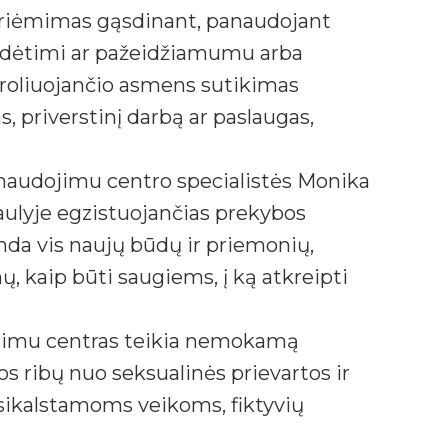
priėmimas gąsdinant, panaudojant
padėtimi ar pažeidžiamumu arba
troliuojančio asmens sutikimas
 priverstinį darbą ar paslaugas,
naudojimu centro specialistės Monika
aulyje egzistuojančias prekybos
nda vis naujų būdų ir priemonių,
ų, kaip būti saugiems, į ką atkreipti
ojimu centras teikia nemokamą
s ribų nuo seksualinės prievartos ir
usikalstamoms veikoms, fiktyvių