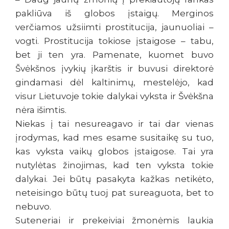
pakliūva iš globos įstaigų. Merginos
verčiamos užsiimti prostitucija, jaunuoliai –
vogti. Prostitucija tokiose įstaigose – tabu,
bet ji ten yra. Pamenate, kuomet buvo
Švėkšnos įvykių įkarštis ir buvusi direktorė
gindamasi dėl kaltinimų, mestelėjo, kad
visur Lietuvoje tokie dalykai vyksta ir Švėkšna
nėra išimtis.
Niekas į tai nesureagavo ir tai dar vienas
įrodymas, kad mes esame susitaikę su tuo,
kas vyksta vaikų globos įstaigose. Tai yra
nutylėtas žinojimas, kad ten vyksta tokie
dalykai. Jei būtų pasakyta kažkas netikėto,
neteisingo būtų tuoj pat sureaguota, bet to
nebuvo.
Suteneriai ir prekeiviai žmonėmis laukia