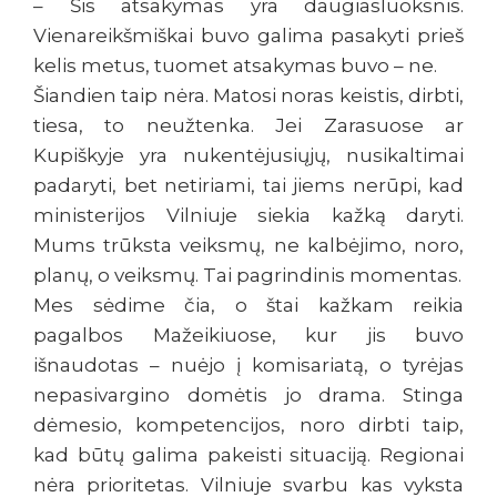
– Šis atsakymas yra daugiasluoksnis.
Vienareikšmiškai buvo galima pasakyti prieš
kelis metus, tuomet atsakymas buvo – ne.
Šiandien taip nėra. Matosi noras keistis, dirbti,
tiesa, to neužtenka. Jei Zarasuose ar
Kupiškyje yra nukentėjusiųjų, nusikaltimai
padaryti, bet netiriami, tai jiems nerūpi, kad
ministerijos Vilniuje siekia kažką daryti.
Mums trūksta veiksmų, ne kalbėjimo, noro,
planų, o veiksmų. Tai pagrindinis momentas.
Mes sėdime čia, o štai kažkam reikia
pagalbos Mažeikiuose, kur jis buvo
išnaudotas – nuėjo į komisariatą, o tyrėjas
nepasivargino domėtis jo drama. Stinga
dėmesio, kompetencijos, noro dirbti taip,
kad būtų galima pakeisti situaciją. Regionai
nėra prioritetas. Vilniuje svarbu kas vyksta