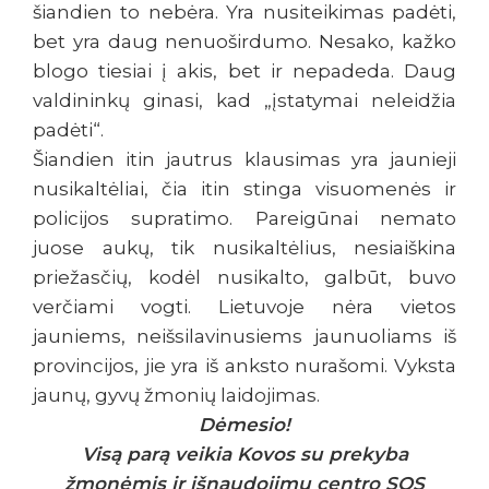
šiandien to nebėra. Yra nusiteikimas padėti,
bet yra daug nenuoširdumo. Nesako, kažko
blogo tiesiai į akis, bet ir nepadeda. Daug
valdininkų ginasi, kad „įstatymai neleidžia
padėti“.
Šiandien itin jautrus klausimas yra jaunieji
nusikaltėliai, čia itin stinga visuomenės ir
policijos supratimo. Pareigūnai nemato
juose aukų, tik nusikaltėlius, nesiaiškina
priežasčių, kodėl nusikalto, galbūt, buvo
verčiami vogti. Lietuvoje nėra vietos
jauniems, neišsilavinusiems jaunuoliams iš
provincijos, jie yra iš anksto nurašomi. Vyksta
jaunų, gyvų žmonių laidojimas.
Dėmesio!
Visą parą veikia Kovos su prekyba
žmonėmis ir išnaudojimu centro SOS