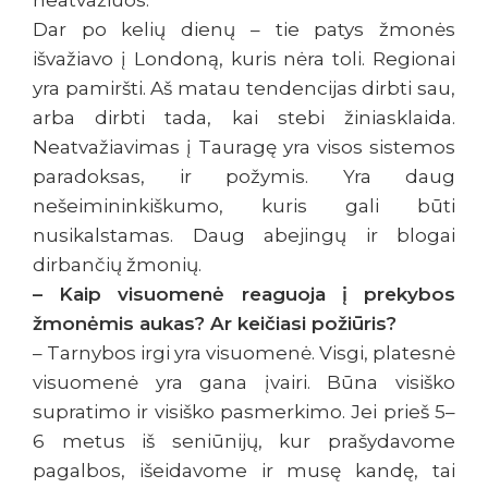
neatvažiuos.
Dar po kelių dienų – tie patys žmonės
išvažiavo į Londoną, kuris nėra toli. Regionai
yra pamiršti. Aš matau tendencijas dirbti sau,
arba dirbti tada, kai stebi žiniasklaida.
Neatvažiavimas į Tauragę yra visos sistemos
paradoksas, ir požymis. Yra daug
nešeimininkiškumo, kuris gali būti
nusikalstamas. Daug abejingų ir blogai
dirbančių žmonių.
– Kaip visuomenė reaguoja į prekybos
žmonėmis aukas? Ar keičiasi požiūris?
– Tarnybos irgi yra visuomenė. Visgi, platesnė
visuomenė yra gana įvairi. Būna visiško
supratimo ir visiško pasmerkimo. Jei prieš 5–
6 metus iš seniūnijų, kur prašydavome
pagalbos, išeidavome ir musę kandę, tai