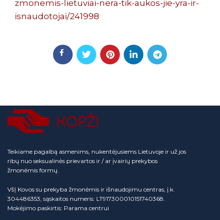
zmonemis-lietuviai-nera-tik-aukos-jie-yra-ir-
isnaudotojai/241998
Teikiame pagalbą asmenims, nukentėjusiems Lietuvoje ir už jos
ribų nuo seksualinės prievartos ir / ar įvairių prekybos
žmonėmis formų.
VšĮ Kovos su prekyba žmonėmis ir išnaudojimu centras, į.k.
304486353, sąskaitos numeris: LT917300010151740368.
Mokėjimo paskirtis: Parama centrui