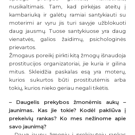
nusikaltimais. Tam, kad pirkėjas ateitų į
kambariuką ir galėtų ramiai santykiauti su
moterimi ar vyru jis turi savyje užblokuoti
daug jausmų. Tuose santykiuose yra daug
vienatvės, galios žaidimų, psichologinės
prievartos.
Žmogaus poreikį pirkti kitą žmogų išnaudoja
prostitucijos organizatoriai, jie kuria ir gilina
mitus. Skleidžia paskalas esą yra moterų,
kurios sukurtos būti prostitutėmis arba
tokių, kurios nieko geriau negali tikėtis.
– Daugelis prekybos žmonėmis aukų –
jaunimas. Kas jie tokie? Kodėl pakliūva į
prekeivių rankas? Ko mes nežinome apie
savo jaunimą?
– Daug jaunų žmonių į prekiautojų rankas