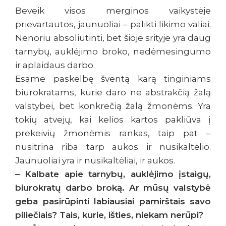
Beveik visos merginos vaikystėje
prievartautos, jaunuoliai – palikti likimo valiai.
Nenoriu absoliutinti, bet šioje srityje yra daug
tarnybų, auklėjimo broko, nedėmesingumo
ir aplaidaus darbo.
Esame paskelbę šventą karą tinginiams
biurokratams, kurie daro ne abstrakčią žalą
valstybei, bet konkrečią žalą žmonėms. Yra
tokių atvejų, kai kelios kartos pakliūva į
prekeivių žmonėmis rankas, taip pat –
nusitrina riba tarp aukos ir nusikaltėlio.
Jaunuoliai yra ir nusikaltėliai, ir aukos.
– Kalbate apie tarnybų, auklėjimo įstaigų,
biurokratų darbo broką. Ar mūsų valstybė
geba pasirūpinti labiausiai pamirštais savo
piliečiais? Tais, kurie, išties, niekam nerūpi?