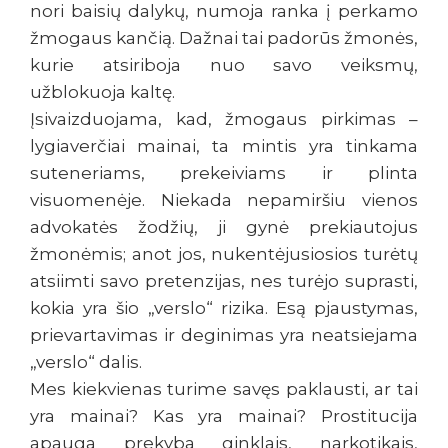
nori baisių dalykų, numoja ranka į perkamo
žmogaus kančią. Dažnai tai padorūs žmonės,
kurie atsiriboja nuo savo veiksmų,
užblokuoja kaltę.
Įsivaizduojama, kad, žmogaus pirkimas –
lygiaverčiai mainai, ta mintis yra tinkama
suteneriams, prekeiviams ir plinta
visuomenėje. Niekada nepamiršiu vienos
advokatės žodžių, ji gynė prekiautojus
žmonėmis; anot jos, nukentėjusiosios turėtų
atsiimti savo pretenzijas, nes turėjo suprasti,
kokia yra šio „verslo“ rizika. Esą pjaustymas,
prievartavimas ir deginimas yra neatsiejama
„verslo“ dalis.
Mes kiekvienas turime savęs paklausti, ar tai
yra mainai? Kas yra mainai? Prostitucija
apauga prekyba ginklais, narkotikais,