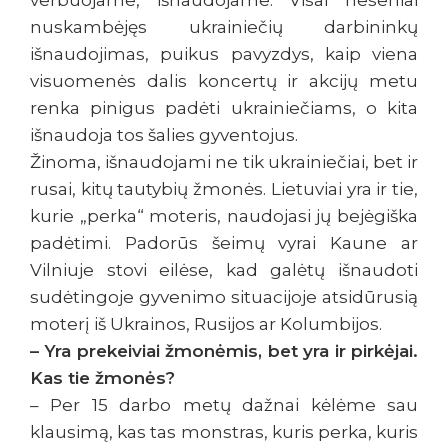
verbuojame, išnaudojame. Visai neseniai
nuskambėjęs ukrainiečių darbininkų
išnaudojimas, puikus pavyzdys, kaip viena
visuomenės dalis koncertų ir akcijų metu
renka pinigus padėti ukrainiečiams, o kita
išnaudoja tos šalies gyventojus.
Žinoma, išnaudojami ne tik ukrainiečiai, bet ir
rusai, kitų tautybių žmonės. Lietuviai yra ir tie,
kurie „perka“ moteris, naudojasi jų bejėgiška
padėtimi. Padorūs šeimų vyrai Kaune ar
Vilniuje stovi eilėse, kad galėtų išnaudoti
sudėtingoje gyvenimo situacijoje atsidūrusią
moterį iš Ukrainos, Rusijos ar Kolumbijos.
– Yra prekeiviai žmonėmis, bet yra ir pirkėjai.
Kas tie žmonės?
– Per 15 darbo metų dažnai kėlėme sau
klausimą, kas tas monstras, kuris perka, kuris