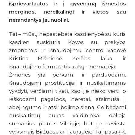
išprievartautos ir į gyvenimą išmestos
merginos, nereikalingi ir vietos sau
nerandantys jaunuoliai.
Tai – mūsų nepastebėta kasdienybė su kuria
kasdien susiduria Kovos su prekyba
žmonėmis ir išnaudojimu centro vadovė
Kristina Mišinienė. Keičiasi laikai ir
išnaudojimo formos, tik aukų – nemažėja.
Žmonės yra perkami ir parduodami,
išnaudojami prostitucijai ir nusikaltimams
vykdyti, verčiami tikėti, kad jie nieko verti, o
ieškodami pagalbos, neretai, atsimuša į
abejingumo ir atsiribojimo sieną. Gelbėdami
nusikaltimų aukas valdininkai dėlioja
sumanius planus Vilniuje, bet jie nevirsta
veiksmais Biržuose ar Tauragėje. Tai, pasak K.