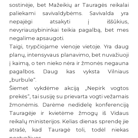
sostinėje, bet Mažeikių ar Tauragės reikalai
paliekami savivaldybėms. Savivalda yra
nepajėgi atsakyti į iššūkius,
nevyriausybininkai teikia pagalbą, bet mes
negalime apsaugoti.
Taigi, trypčiojame vienoje vietoje. Yra daug
planų, intensyvaus planavimo, bet nuvažiuoji
į kaimą, o ten nieko nėra ir žmonės negauna
pagalbos. Daug kas vyksta Vilniaus
„burbule“.
Šiemet vykdėme akciją „Nepirk vogtos
prekės“, tai susiję su prievarta vogti vežamais
žmonėmis. Darėme nedidelę konferenciją
Tauragėje ir kvietėme žmogų iš Vidaus
reikalų ministerijos. Kelias dienas sprendę jie
atrašė, kad Tauragė toli, todėl niekas