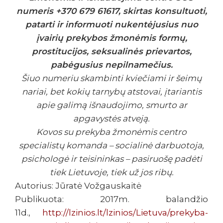
numeris +370 679 61617, skirtas konsultuoti,
patarti ir informuoti nukentėjusius nuo
įvairių prekybos žmonėmis formų,
prostitucijos, seksualinės prievartos,
pabėgusius nepilnamečius.
Šiuo numeriu skambinti kviečiami ir šeimų
nariai, bet kokių tarnybų atstovai, įtariantis
apie galimą išnaudojimo, smurto ar
apgavystės atveją.
Kovos su prekyba žmonėmis centro
specialistų komanda – socialinė darbuotoja,
psichologė ir teisininkas – pasiruošę padėti
tiek Lietuvoje, tiek už jos ribų.
Autorius: Jūratė Vožgauskaitė
Publikuota: 2017m. balandžio
11d.,
http://lzinios.lt/lzinios/Lietuva/prekyba-