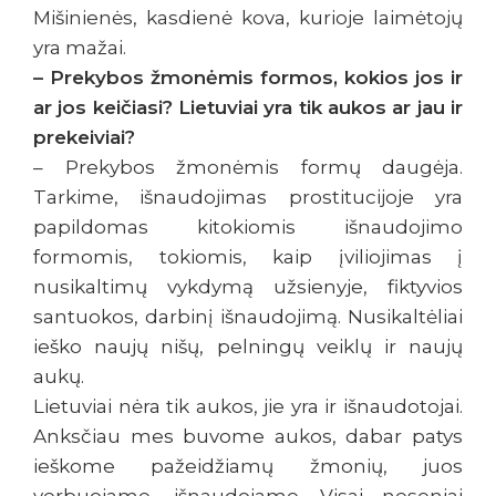
Mišinienės, kasdienė kova, kurioje laimėtojų
yra mažai.
– Prekybos žmonėmis formos, kokios jos ir
ar jos keičiasi? Lietuviai yra tik aukos ar jau ir
prekeiviai?
– Prekybos žmonėmis formų daugėja.
Tarkime, išnaudojimas prostitucijoje yra
papildomas kitokiomis išnaudojimo
formomis, tokiomis, kaip įviliojimas į
nusikaltimų vykdymą užsienyje, fiktyvios
santuokos, darbinį išnaudojimą. Nusikaltėliai
ieško naujų nišų, pelningų veiklų ir naujų
aukų.
Lietuviai nėra tik aukos, jie yra ir išnaudotojai.
Anksčiau mes buvome aukos, dabar patys
ieškome pažeidžiamų žmonių, juos