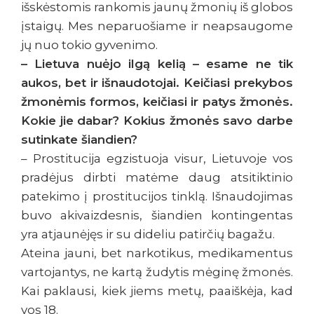
išskėstomis rankomis jaunų žmonių iš globos
įstaigų. Mes neparuošiame ir neapsaugome
jų nuo tokio gyvenimo.
– Lietuva nuėjo ilgą kelią – esame ne tik
aukos, bet ir išnaudotojai. Keičiasi prekybos
žmonėmis formos, keičiasi ir patys žmonės.
Kokie jie dabar? Kokius žmonės savo darbe
sutinkate šiandien?
– Prostitucija egzistuoja visur, Lietuvoje vos
pradėjus dirbti matėme daug atsitiktinio
patekimo į prostitucijos tinklą. Išnaudojimas
buvo akivaizdesnis, šiandien kontingentas
yra atjaunėjęs ir su dideliu patirčių bagažu.
Ateina jauni, bet narkotikus, medikamentus
vartojantys, ne kartą žudytis mėginę žmonės.
Kai paklausi, kiek jiems metų, paaiškėja, kad
vos 18.