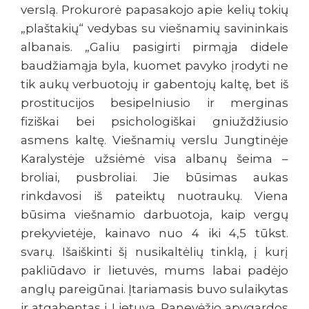
verslą. Prokurorė papasakojo apie kelių tokių
„plaštakių“ vedybas su viešnamių savininkais
albanais. „Galiu pasigirti pirmąja didele
baudžiamąja byla, kuomet pavyko įrodyti ne
tik aukų verbuotojų ir gabentojų kaltę, bet iš
prostitucijos besipelniusio ir merginas
fiziškai bei psichologiškai gniuždžiusio
asmens kaltę. Viešnamių verslu Jungtinėje
Karalystėje užsiėmė visa albanų šeima –
broliai, pusbroliai. Jie būsimas aukas
rinkdavosi iš pateiktų nuotraukų. Viena
būsima viešnamio darbuotoja, kaip vergų
prekyvietėje, kainavo nuo 4 iki 4,5 tūkst.
svarų. Išaiškinti šį nusikaltėlių tinklą, į kurį
pakliūdavo ir lietuvės, mums labai padėjo
anglų pareigūnai. Įtariamasis buvo sulaikytas
ir atgabentas į Lietuvą. Panevėžio apygardos