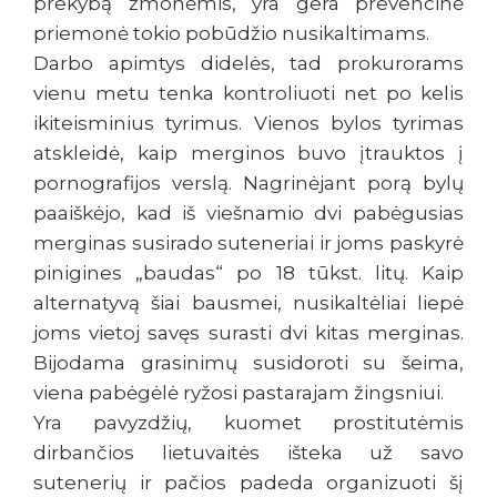
prekybą žmonėmis, yra gera prevencinė
priemonė tokio pobūdžio nusikaltimams.
Darbo apimtys didelės, tad prokurorams
vienu metu tenka kontroliuoti net po kelis
ikiteisminius tyrimus. Vienos bylos tyrimas
atskleidė, kaip merginos buvo įtrauktos į
pornografijos verslą. Nagrinėjant porą bylų
paaiškėjo, kad iš viešnamio dvi pabėgusias
merginas susirado suteneriai ir joms paskyrė
pinigines „baudas“ po 18 tūkst. litų. Kaip
alternatyvą šiai bausmei, nusikaltėliai liepė
joms vietoj savęs surasti dvi kitas merginas.
Bijodama grasinimų susidoroti su šeima,
viena pabėgėlė ryžosi pastarajam žingsniui.
Yra pavyzdžių, kuomet prostitutėmis
dirbančios lietuvaitės išteka už savo
sutenerių ir pačios padeda organizuoti šį