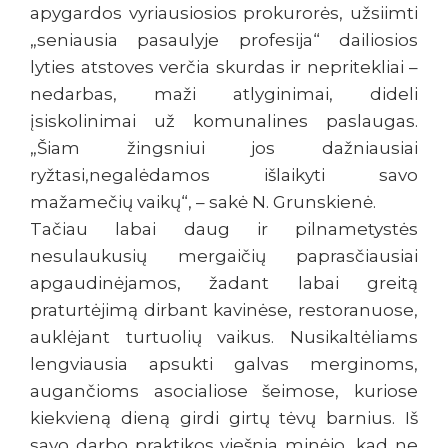
apygardos vyriausiosios prokurorės, užsiimti
„seniausia pasaulyje profesija“ dailiosios
lyties atstoves verčia skurdas ir nepritekliai –
nedarbas, maži atlyginimai, dideli
įsiskolinimai už komunalines paslaugas.
„Šiam žingsniui jos dažniausiai
ryžtasi,negalėdamos išlaikyti savo
mažamečių vaikų“, – sakė N. Grunskienė.
Tačiau labai daug ir pilnametystės
nesulaukusių mergaičių paprasčiausiai
apgaudinėjamos, žadant labai greitą
praturtėjimą dirbant kavinėse, restoranuose,
auklėjant turtuolių vaikus. Nusikaltėliams
lengviausia apsukti galvas merginoms,
augančioms asocialiose šeimose, kuriose
kiekvieną dieną girdi girtų tėvų barnius. Iš
savo darbo praktikos viešnia minėjo, kad ne