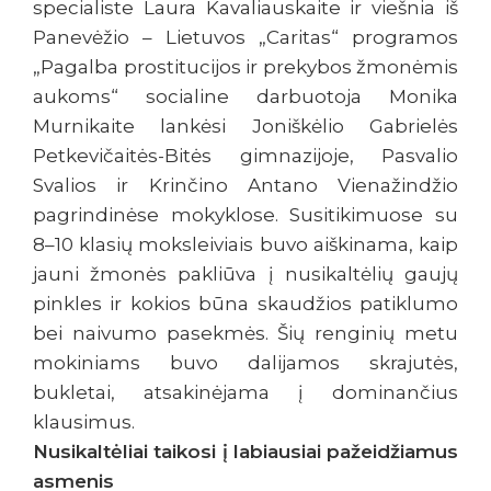
specialiste Laura Kavaliauskaite ir viešnia iš
Panevėžio – Lietuvos „Caritas“ programos
„Pagalba prostitucijos ir prekybos žmonėmis
aukoms“ socialine darbuotoja Monika
Murnikaite lankėsi Joniškėlio Gabrielės
Petkevičaitės-Bitės gimnazijoje, Pasvalio
Svalios ir Krinčino Antano Vienažindžio
pagrindinėse mokyklose. Susitikimuose su
8–10 klasių moksleiviais buvo aiškinama, kaip
jauni žmonės pakliūva į nusikaltėlių gaujų
pinkles ir kokios būna skaudžios patiklumo
bei naivumo pasekmės. Šių renginių metu
mokiniams buvo dalijamos skrajutės,
bukletai, atsakinėjama į dominančius
klausimus.
Nusikaltėliai taikosi į labiausiai pažeidžiamus
asmenis