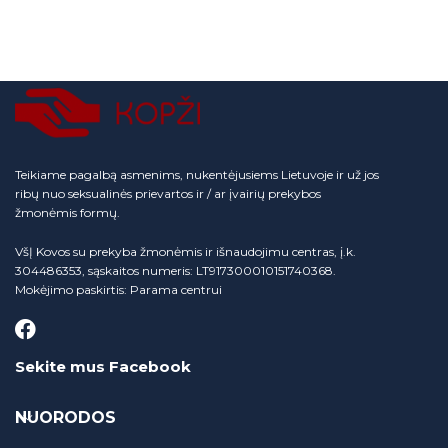
Teikiame pagalbą asmenims, nukentėjusiems Lietuvoje ir už jos
ribų nuo seksualinės prievartos ir / ar įvairių prekybos
žmonėmis formų.
VšĮ Kovos su prekyba žmonėmis ir išnaudojimu centras, į.k.
304486353, sąskaitos numeris: LT917300010151740368.
Mokėjimo paskirtis: Parama centrui
Sekite mus Facebook
NUORODOS