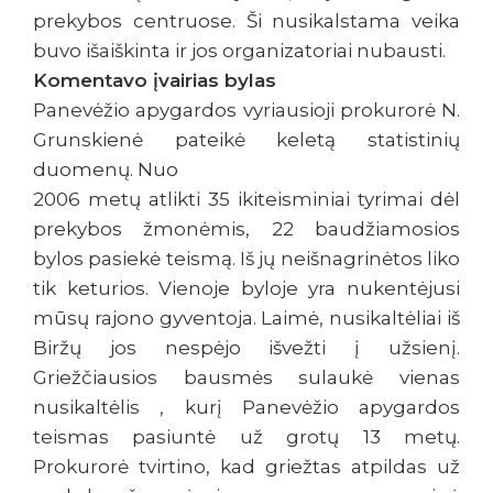
prekybos centruose. Ši nusikalstama veika
buvo išaiškinta ir jos organizatoriai nubausti.
Komentavo įvairias bylas
Panevėžio apygardos vyriausioji prokurorė N.
Grunskienė pateikė keletą statistinių
duomenų. Nuo
2006 metų atlikti 35 ikiteisminiai tyrimai dėl
prekybos žmonėmis, 22 baudžiamosios
bylos pasiekė teismą. Iš jų neišnagrinėtos liko
tik keturios. Vienoje byloje yra nukentėjusi
mūsų rajono gyventoja. Laimė, nusikaltėliai iš
Biržų jos nespėjo išvežti į užsienį.
Griežčiausios bausmės sulaukė vienas
nusikaltėlis , kurį Panevėžio apygardos
teismas pasiuntė už grotų 13 metų.
Prokurorė tvirtino, kad griežtas atpildas už