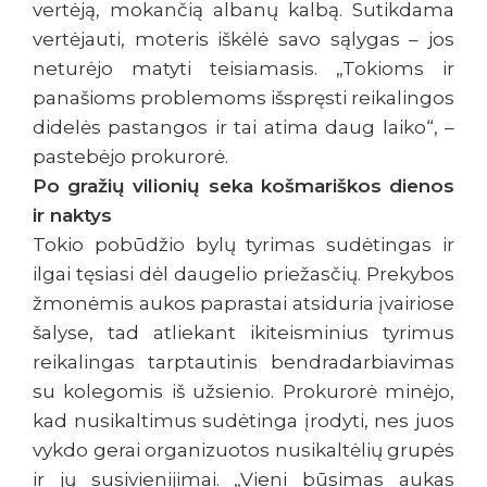
vertėją, mokančią albanų kalbą. Sutikdama
vertėjauti, moteris iškėlė savo sąlygas – jos
neturėjo matyti teisiamasis. „Tokioms ir
panašioms problemoms išspręsti reikalingos
didelės pastangos ir tai atima daug laiko“, –
pastebėjo prokurorė.
Po gražių vilionių seka košmariškos dienos
ir naktys
Tokio pobūdžio bylų tyrimas sudėtingas ir
ilgai tęsiasi dėl daugelio priežasčių. Prekybos
žmonėmis aukos paprastai atsiduria įvairiose
šalyse, tad atliekant ikiteisminius tyrimus
reikalingas tarptautinis bendradarbiavimas
su kolegomis iš užsienio. Prokurorė minėjo,
kad nusikaltimus sudėtinga įrodyti, nes juos
vykdo gerai organizuotos nusikaltėlių grupės
ir jų susivienijimai. „Vieni būsimas aukas