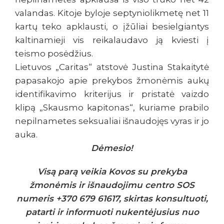
valandas. Kitoje byloje septyniolikmetę net 11
kartų teko apklausti, o įžūliai besielgiantys
kaltinamieji vis reikalaudavo ją kviesti į
teismo posėdžius.
Lietuvos „Caritas“ atstovė Justina Stakaitytė
papasakojo apie prekybos žmonėmis aukų
identifikavimo kriterijus ir pristatė vaizdo
klipą „Skausmo kapitonas“, kuriame prabilo
nepilnametes seksualiai išnaudojęs vyras ir jo
auka.
Dėmesio!
Visą parą veikia Kovos su prekyba
žmonėmis ir išnaudojimu centro SOS
numeris +370 679 61617, skirtas konsultuoti,
patarti ir informuoti nukentėjusius nuo