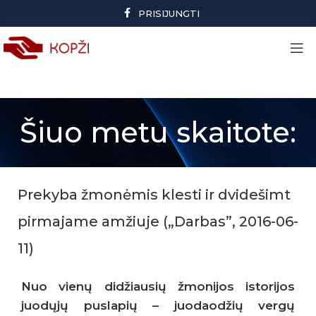
PRISIJUNGTI
Šiuo metu skaitote:
Prekyba žmonėmis klesti ir dvidešimt
pirmajame amžiuje („Darbas”, 2016-06-
11)
Nuo vienų didžiausių žmonijos istorijos
juodųjų puslapių – juodaodžių vergų