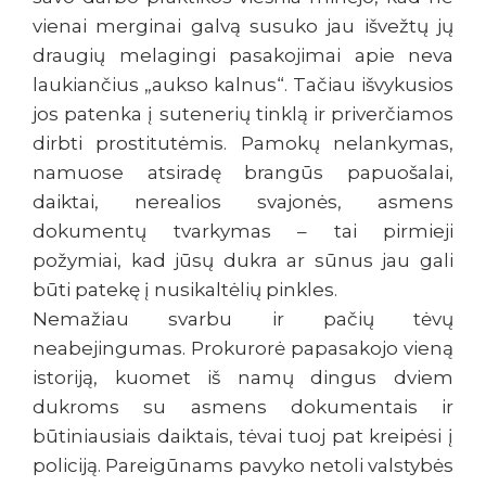
vienai merginai galvą susuko jau išvežtų jų
draugių melagingi pasakojimai apie neva
laukiančius „aukso kalnus“. Tačiau išvykusios
jos patenka į sutenerių tinklą ir priverčiamos
dirbti prostitutėmis. Pamokų nelankymas,
namuose atsiradę brangūs papuošalai,
daiktai, nerealios svajonės, asmens
dokumentų tvarkymas – tai pirmieji
požymiai, kad jūsų dukra ar sūnus jau gali
būti patekę į nusikaltėlių pinkles.
Nemažiau svarbu ir pačių tėvų
neabejingumas. Prokurorė papasakojo vieną
istoriją, kuomet iš namų dingus dviem
dukroms su asmens dokumentais ir
būtiniausiais daiktais, tėvai tuoj pat kreipėsi į
policiją. Pareigūnams pavyko netoli valstybės