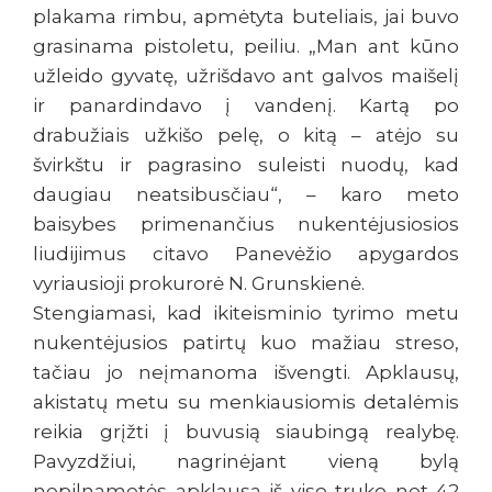
plakama rimbu, apmėtyta buteliais, jai buvo
grasinama pistoletu, peiliu. „Man ant kūno
užleido gyvatę, užrišdavo ant galvos maišelį
ir panardindavo į vandenį. Kartą po
drabužiais užkišo pelę, o kitą – atėjo su
švirkštu ir pagrasino suleisti nuodų, kad
daugiau neatsibusčiau“, – karo meto
baisybes primenančius nukentėjusiosios
liudijimus citavo Panevėžio apygardos
vyriausioji prokurorė N. Grunskienė.
Stengiamasi, kad ikiteisminio tyrimo metu
nukentėjusios patirtų kuo mažiau streso,
tačiau jo neįmanoma išvengti. Apklausų,
akistatų metu su menkiausiomis detalėmis
reikia grįžti į buvusią siaubingą realybę.
Pavyzdžiui, nagrinėjant vieną bylą
nepilnametės apklausa iš viso truko net 42