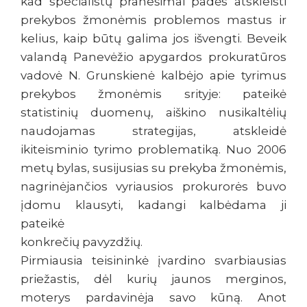
kad specialistų pranešimai padės atskleisti
prekybos žmonėmis problemos mastus ir
kelius, kaip būtų galima jos išvengti. Beveik
valandą Panevėžio apygardos prokuratūros
vadovė N. Grunskienė kalbėjo apie tyrimus
prekybos žmonėmis srityje: pateikė
statistinių duomenų, aiškino nusikaltėlių
naudojamas strategijas, atskleidė
ikiteisminio tyrimo problematiką. Nuo 2006
metų bylas, susijusias su prekyba žmonėmis,
nagrinėjančios vyriausios prokurorės buvo
įdomu klausyti, kadangi kalbėdama ji
pateikė
konkrečių pavyzdžių.
Pirmiausia teisininkė įvardino svarbiausias
priežastis, dėl kurių jaunos merginos,
moterys pardavinėja savo kūną. Anot