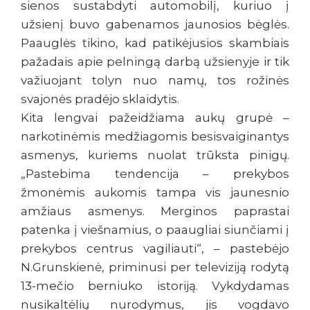
sienos sustabdyti automobilį, kuriuo į
užsienį buvo gabenamos jaunosios bėglės.
Paauglės tikino, kad patikėjusios skambiais
pažadais apie pelningą darbą užsienyje ir tik
važiuojant tolyn nuo namų, tos rožinės
svajonės pradėjo sklaidytis.
Kita lengvai pažeidžiama aukų grupė –
narkotinėmis medžiagomis besisvaiginantys
asmenys, kuriems nuolat trūksta pinigų.
„Pastebima tendencija – prekybos
žmonėmis aukomis tampa vis jaunesnio
amžiaus asmenys. Merginos paprastai
patenka į viešnamius, o paaugliai siunčiami į
prekybos centrus vagiliauti“, – pastebėjo
N.Grunskienė, priminusi per televiziją rodytą
13-mečio berniuko istoriją. Vykdydamas
nusikaltėlių nurodymus, jis vogdavo