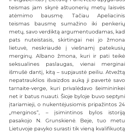
teismas jam skyrė aštuonerių metų laisvės
atėmimo bausmę. Tačiau Apeliacinis
teismas bausmę sumažino iki penkerių
metų, savo verdiktą argumentuodamas, kad
pats nuteistasis, skirtingai nei jo žmona
lietuvė, neskriaudė į viešnamį patekusių
merginų. Albano žmona, kuri ir pati teikė
seksualines paslaugas, vienai merginai
išmušė dantį, kitą – supjaustė peiliu. Atvežtą
nepatrauklios išvaizdos auką ji pavertė savo
tarnaite-verge, kuri privalėdavo šeimininkei
net ir batus nuauti. Šioje byloje buvo septyni
įtariamieji, o nukentėjusiomis pripažintos 24
„merginos“, – įsimintinos bylos istoriją
pasakojo N. Grunskienė. Beje, tuo metu
Lietuvoje pavyko surasti tik vieną kvalifikuotą