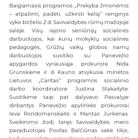
Baigiamasis programos „Prekyba žmonėmis
– atpažinti, padėti, užkirsti kelią“ renginys
vyko birželio 2 d. Savivaldybės rūmų mažojoje
salėje. Visų rajono seniūnijų socialinės
darbuotojos, kai kurių mokyklų socialinės
pedagogės, Grūžių vaikų globos namų
darbuotojos susitiko su Panevėžio
apygardos vyriausiąja prokurore Nida
Grunskiene ir iš Kauno atvykusia minėtos
Lietuvos „Caritas“ programos socialinio
darbo koordinatore Justina Stakaityte.
Susitikime taip pat dalyvavo Pasvalyje
dirbantys Panevėžio apylinkės prokurorai
Ieva Rondomanskaitė ir Mantas Jurkėnas.
Sveikinimo žodį taręs Savivaldybės mero
pavaduotojas Povilas Balčiūnas sakė tikįs,