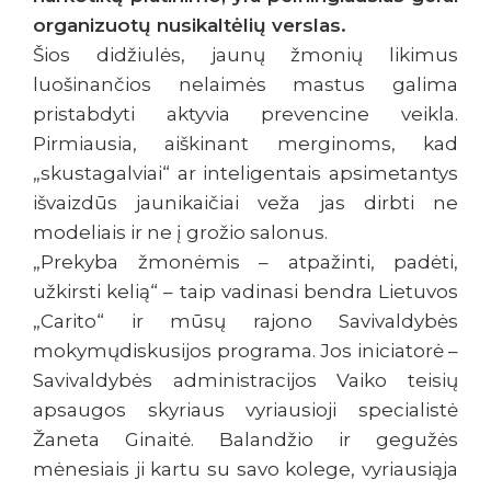
organizuotų nusikaltėlių verslas.
Šios didžiulės, jaunų žmonių likimus
luošinančios nelaimės mastus galima
pristabdyti aktyvia prevencine veikla.
Pirmiausia, aiškinant merginoms, kad
„skustagalviai“ ar inteligentais apsimetantys
išvaizdūs jaunikaičiai veža jas dirbti ne
modeliais ir ne į grožio salonus.
„Prekyba žmonėmis – atpažinti, padėti,
užkirsti kelią“ – taip vadinasi bendra Lietuvos
„Carito“ ir mūsų rajono Savivaldybės
mokymųdiskusijos programa. Jos iniciatorė –
Savivaldybės administracijos Vaiko teisių
apsaugos skyriaus vyriausioji specialistė
Žaneta Ginaitė. Balandžio ir gegužės
mėnesiais ji kartu su savo kolege, vyriausiąja