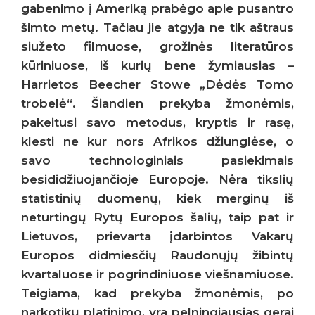
gabenimo į Ameriką prabėgo apie pusantro
šimto metų. Tačiau jie atgyja ne tik aštraus
siužeto filmuose, grožinės literatūros
kūriniuose, iš kurių bene žymiausias –
Harrietos Beecher Stowe „Dėdės Tomo
trobelė“. Šiandien prekyba žmonėmis,
pakeitusi savo metodus, kryptis ir rasę,
klesti ne kur nors Afrikos džiunglėse, o
savo technologiniais pasiekimais
besididžiuojančioje Europoje. Nėra tikslių
statistinių duomenų, kiek merginų iš
neturtingų Rytų Europos šalių, taip pat ir
Lietuvos, prievarta įdarbintos Vakarų
Europos didmiesčių Raudonųjų žibintų
kvartaluose ir pogrindiniuose viešnamiuose.
Teigiama, kad prekyba žmonėmis, po
narkotikų platinimo, yra pelningiausias gerai