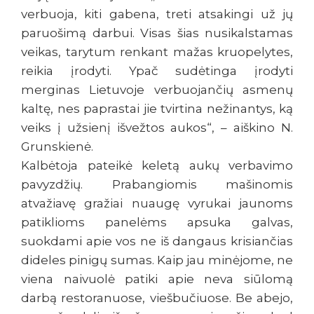
verbuoja, kiti gabena, treti atsakingi už jų
paruošimą darbui. Visas šias nusikalstamas
veikas, tarytum renkant mažas kruopelytes,
reikia įrodyti. Ypač sudėtinga įrodyti
merginas Lietuvoje verbuojančių asmenų
kaltę, nes paprastai jie tvirtina nežinantys, ką
veiks į užsienį išvežtos aukos“, – aiškino N.
Grunskienė.
Kalbėtoja pateikė keletą aukų verbavimo
pavyzdžių. Prabangiomis mašinomis
atvažiavę gražiai nuaugę vyrukai jaunoms
patiklioms panelėms apsuka galvas,
suokdami apie vos ne iš dangaus krisiančias
dideles pinigų sumas. Kaip jau minėjome, ne
viena naivuolė patiki apie neva siūlomą
darbą restoranuose, viešbučiuose. Be abejo,