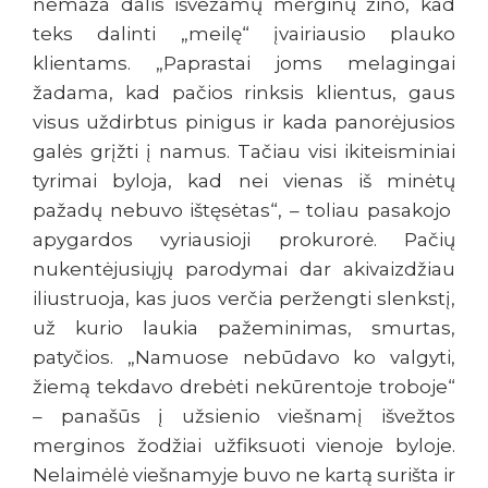
nemaža dalis išvežamų merginų žino, kad
teks dalinti „meilę“ įvairiausio plauko
klientams. „Paprastai joms melagingai
žadama, kad pačios rinksis klientus, gaus
visus uždirbtus pinigus ir kada panorėjusios
galės grįžti į namus. Tačiau visi ikiteisminiai
tyrimai byloja, kad nei vienas iš minėtų
pažadų nebuvo ištęsėtas“, – toliau pasakojo
apygardos vyriausioji prokurorė. Pačių
nukentėjusiųjų parodymai dar akivaizdžiau
iliustruoja, kas juos verčia peržengti slenkstį,
už kurio laukia pažeminimas, smurtas,
patyčios. „Namuose nebūdavo ko valgyti,
žiemą tekdavo drebėti nekūrentoje troboje“
– panašūs į užsienio viešnamį išvežtos
merginos žodžiai užfiksuoti vienoje byloje.
Nelaimėlė viešnamyje buvo ne kartą surišta ir