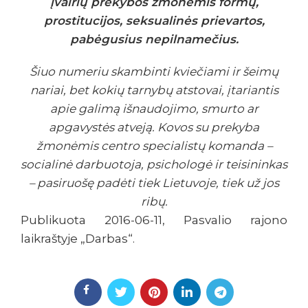
įvairių prekybos žmonėmis formų,
prostitucijos, seksualinės prievartos,
pabėgusius nepilnamečius.
Šiuo numeriu skambinti kviečiami ir šeimų
nariai, bet kokių tarnybų atstovai, įtariantis
apie galimą išnaudojimo, smurto ar
apgavystės atveją. Kovos su prekyba
žmonėmis centro specialistų komanda –
socialinė darbuotoja, psichologė ir teisininkas
– pasiruošę padėti tiek Lietuvoje, tiek už jos
ribų.
Publikuota 2016-06-11, Pasvalio rajono
laikraštyje „Darbas“.