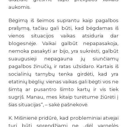
aukomis.
Bėgimą iš šeimos suprantu kaip pagalbos
prašymą, tačiau gali būti, kad bėgdamas iš
vienos situacijos vaikas atsiduria dar
blogesnėje. Vaikai galbūt nepapasakoja,
nemoka pasakyti ar bijo, yra sukrėsti, galbūt
suaugusieji nepagauna jų siunčiamų
pagalbos žinučių, ir ratas užsidaro. Kartais iš
socialinių tarnybų tenka girdėti, kad yra
etatinių bėglių: vienas vaikas gali bėgti vos ne
šimtą ar pusantro šimto kartų ir vis tiek
sugrįš. Manau, mes kitaip turėtume žiūrėti į
šias situacijas“, – sakė pašnekovė.
K. Mišinienė pridūrė, kad probleminiai atvejai
turi būti sprendžiami ne „dėl varnelės