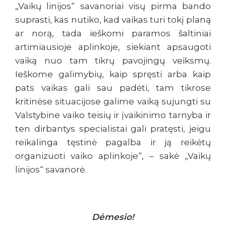
„Vaikų linijos“ savanoriai visų pirma bando
suprasti, kas nutiko, kad vaikas turi tokį planą
ar norą, tada ieškomi paramos šaltiniai
artimiausioje aplinkoje, siekiant apsaugoti
vaiką nuo tam tikrų pavojingų veiksmų.
Ieškome galimybių, kaip spręsti arba kaip
pats vaikas gali sau padėti, tam tikrose
kritinėse situacijose galime vaiką sujungti su
Valstybine vaiko teisių ir įvaikinimo tarnyba ir
ten dirbantys specialistai gali pratęsti, jeigu
reikalinga tęstinė pagalba ir ją reikėtų
organizuoti vaiko aplinkoje“, – sakė „Vaikų
linijos“ savanorė.
Dėmesio!