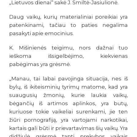
„Lietuvos dienai“ sakė J. Smiltė-Jasiulionė.
Daug vaikų, kurių materialiniai poreikiai yra
patenkinami, tačiau to paties negalima
pasakyti apie emocinius.
K. Mišinienės teigimu, nors dažnai tuo
ieškoma išsigelbėjimo, kiekvienas
pabėgimas yra grėsmė.
„Manau, tai labai pavojinga situacija, nes iš
bylų, iš ikiteisminių tyrimų matome, kad yra
suaugusių žmonių, kurie laukia vaikų,
bėgančių iš artimos aplinkos, yra butų,
kuriuose tokie vaikeliai surenkami, jie ten
žiūri pornografiją, yra vartojami narkotikai,
kartais gali būti ir prievartavimas šių vaikų. Yra
didžiulė grėsmė tapti prekybos vaikais