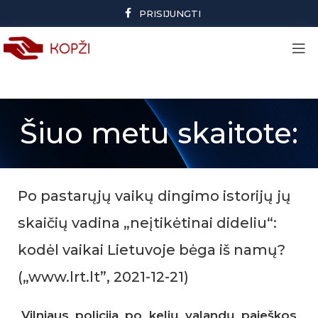
PRISIJUNGTI
Šiuo metu skaitote:
Po pastarųjų vaikų dingimo istorijų jų
skaičių vadina „neįtikėtinai dideliu“:
kodėl vaikai Lietuvoje bėga iš namų?
(„www.lrt.lt”, 2021-12-21)
Vilniaus policija po kelių valandų paieškos