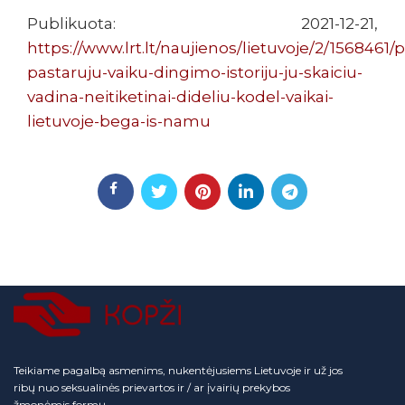
Publikuota: 2021-12-21,
https://www.lrt.lt/naujienos/lietuvoje/2/1568461/
pastaruju-vaiku-dingimo-istoriju-ju-skaiciu-
vadina-neitiketinai-dideliu-kodel-vaikai-
lietuvoje-bega-is-namu
Teikiame pagalbą asmenims, nukentėjusiems Lietuvoje ir už jos
ribų nuo seksualinės prievartos ir / ar įvairių prekybos
žmonėmis formų.