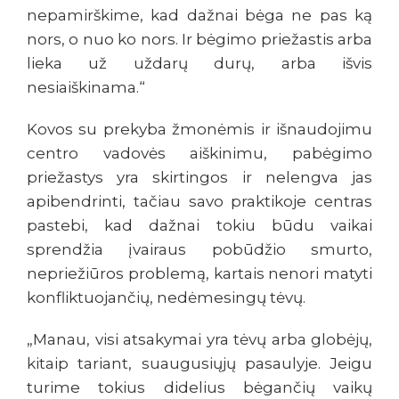
nepamirškime, kad dažnai bėga ne pas ką
nors, o nuo ko nors. Ir bėgimo priežastis arba
lieka už uždarų durų, arba išvis
nesiaiškinama.“
Kovos su prekyba žmonėmis ir išnaudojimu
centro vadovės aiškinimu, pabėgimo
priežastys yra skirtingos ir nelengva jas
apibendrinti, tačiau savo praktikoje centras
pastebi, kad dažnai tokiu būdu vaikai
sprendžia įvairaus pobūdžio smurto,
nepriežiūros problemą, kartais nenori matyti
konfliktuojančių, nedėmesingų tėvų.
„Manau, visi atsakymai yra tėvų arba globėjų,
kitaip tariant, suaugusiųjų pasaulyje. Jeigu
turime tokius didelius bėgančių vaikų