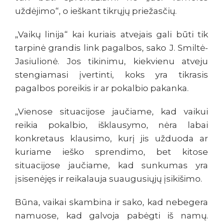
uždėjimo“, o ieškant tikrųjų priežasčių.
„Vaikų linija“ kai kuriais atvejais gali būti tik
tarpinė grandis link pagalbos, sako J. Smiltė-
Jasiulionė. Jos tikinimu, kiekvienu atveju
stengiamasi įvertinti, koks yra tikrasis
pagalbos poreikis ir ar pokalbio pakanka.
„Vienose situacijose jaučiame, kad vaikui
reikia pokalbio, išklausymo, nėra labai
konkretaus klausimo, kurį jis užduoda ar
kuriame ieško sprendimo, bet kitose
situacijose jaučiame, kad sunkumas yra
įsisenėjęs ir reikalauja suaugusiųjų įsikišimo.
Būna, vaikai skambina ir sako, kad nebegera
namuose, kad galvoja pabėgti iš namų.