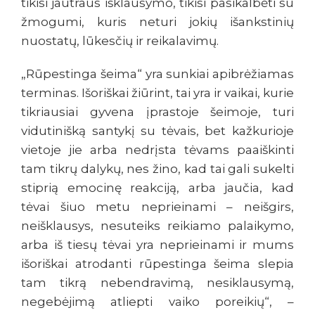
tikisi jautraus išklausymo, tikisi pasikalbėti su
žmogumi, kuris neturi jokių išankstinių
nuostatų, lūkesčių ir reikalavimų.
„Rūpestinga šeima“ yra sunkiai apibrėžiamas
terminas. Išoriškai žiūrint, tai yra ir vaikai, kurie
tikriausiai gyvena įprastoje šeimoje, turi
vidutinišką santykį su tėvais, bet kažkurioje
vietoje jie arba nedrįsta tėvams paaiškinti
tam tikrų dalykų, nes žino, kad tai gali sukelti
stiprią emocinę reakciją, arba jaučia, kad
tėvai šiuo metu neprieinami – neišgirs,
neišklausys, nesuteiks reikiamo palaikymo,
arba iš tiesų tėvai yra neprieinami ir mums
išoriškai atrodanti rūpestinga šeima slepia
tam tikrą nebendravimą, nesiklausymą,
negebėjimą atliepti vaiko poreikių“, –