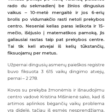
rado du sekmadienį be žinios dingusius
vaikus – 10-metė mergaitė ir jos 6-erių
brolis po vidurnakčio rasti netoli prekybos
centro. Neseniai kelias paras ieškota ir 15-
mečio, išėjusio į matematikos pamoką, jis
galiausiai rastas taip pat prekybos centre.
Tai tik keli atvejai iš kelių tūkstančių,
fiksuojamų per metus.
Užpernai dingusių asmenų paieškos registre
buvo fiksuota 3 615 vaikų dingimo atvejų,
pernai – 2 278.
Kovos su prekyba žmonėmis ir išnaudojimu
centro vadovė Kristina Mišinienė sako, kad iš
artimos aplinkos bėgančių vaikų problema
yra didelė, tačiau iš esmės nesprendžiama,