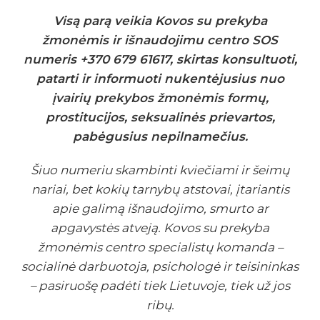
Visą parą veikia Kovos su prekyba
žmonėmis ir išnaudojimu centro SOS
numeris +370 679 61617, skirtas konsultuoti,
patarti ir informuoti nukentėjusius nuo
įvairių prekybos žmonėmis formų,
prostitucijos, seksualinės prievartos,
pabėgusius nepilnamečius.
Šiuo numeriu skambinti kviečiami ir šeimų
nariai, bet kokių tarnybų atstovai, įtariantis
apie galimą išnaudojimo, smurto ar
apgavystės atveją. Kovos su prekyba
žmonėmis centro specialistų komanda –
socialinė darbuotoja, psichologė ir teisininkas
– pasiruošę padėti tiek Lietuvoje, tiek už jos
ribų.