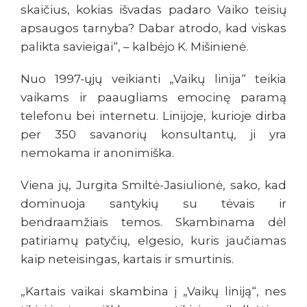
skaičius, kokias išvadas padaro Vaiko teisių
apsaugos tarnyba? Dabar atrodo, kad viskas
palikta savieigai“, – kalbėjo K. Mišinienė.
Nuo 1997-ųjų veikianti „Vaikų linija“ teikia
vaikams ir paaugliams emocinę paramą
telefonu bei internetu. Linijoje, kurioje dirba
per 350 savanorių konsultantų, ji yra
nemokama ir anonimiška.
Viena jų, Jurgita Smiltė-Jasiulionė, sako, kad
dominuoja santykių su tėvais ir
bendraamžiais temos. Skambinama dėl
patiriamų patyčių, elgesio, kuris jaučiamas
kaip neteisingas, kartais ir smurtinis.
„Kartais vaikai skambina į „Vaikų liniją“, nes