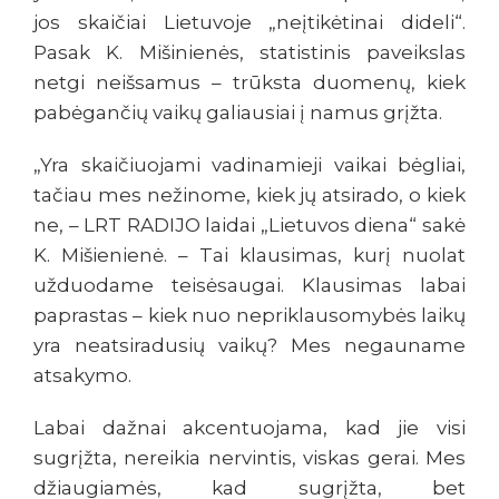
jos skaičiai Lietuvoje „neįtikėtinai dideli“.
Pasak K. Mišinienės, statistinis paveikslas
netgi neišsamus – trūksta duomenų, kiek
pabėgančių vaikų galiausiai į namus grįžta.
„Yra skaičiuojami vadinamieji vaikai bėgliai,
tačiau mes nežinome, kiek jų atsirado, o kiek
ne, – LRT RADIJO laidai „Lietuvos diena“ sakė
K. Mišienienė. – Tai klausimas, kurį nuolat
užduodame teisėsaugai. Klausimas labai
paprastas – kiek nuo nepriklausomybės laikų
yra neatsiradusių vaikų? Mes negauname
atsakymo.
Labai dažnai akcentuojama, kad jie visi
sugrįžta, nereikia nervintis, viskas gerai. Mes
džiaugiamės, kad sugrįžta, bet