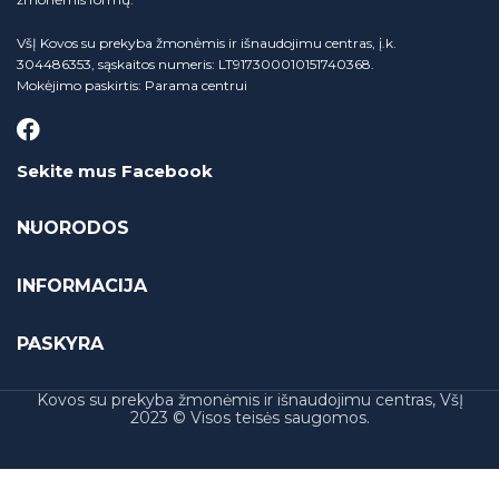
VšĮ Kovos su prekyba žmonėmis ir išnaudojimu centras, į.k.
304486353, sąskaitos numeris: LT917300010151740368.
Mokėjimo paskirtis: Parama centrui
Sekite mus Facebook
NUORODOS
INFORMACIJA
PASKYRA
Kovos su prekyba žmonėmis ir išnaudojimu centras, VšĮ
2023 © Visos teisės saugomos.