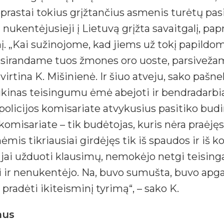
astai tokius grįžtančius asmenis turėtų pasiti
gu nukentėjusieji į Lietuvą grįžta savaitgalį, pa
nį. „Kai sužinojome, kad jiems už tokį papildo
sirandame tuos žmones oro uoste, parsivežame
virtina K. Mišinienė. Ir šiuo atveju, sako pašne
ikinas teisingumu ėmė abejoti ir bendradarbiau
policijos komisariate atvykusius pasitiko bud
 komisariate – tik budėtojas, kuris nėra praė
is tikriausiai girdėjęs tik iš spaudos ir iš ko
ai užduoti klausimų, nemokėjo netgi teising
 ji ir nenukentėjo. Na, buvo sumušta, buvo apg
pradėti ikiteisminį tyrimą“, – sako K.
mus