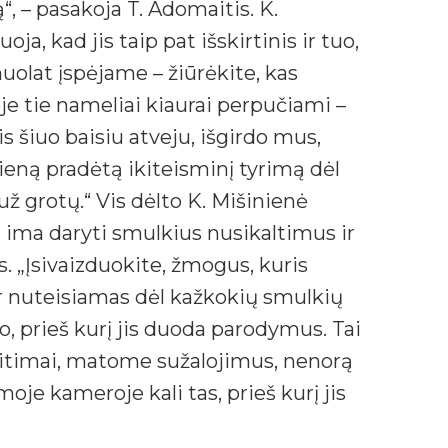
, – pasakoja T. Adomaitis. K.
ja, kad jis taip pat išskirtinis ir tuo,
olat įspėjame – žiūrėkite, kas
e tie nameliai kiaurai perpučiami –
s šiuo baisiu atveju, išgirdo mus,
vieną pradėtą ikiteisminį tyrimą dėl
ž grotų.“ Vis dėlto K. Mišinienė
ji ima daryti smulkius nusikaltimus ir
. „Įsivaizduokite, žmogus, kuris
r nuteisiamas dėl kažkokių smulkių
uo, prieš kurį jis duoda parodymus. Tai
eitimai, matome sužalojimus, nenorą
oje kameroje kali tas, prieš kurį jis