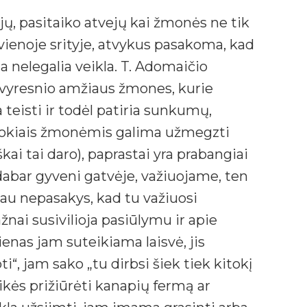
 jų, pasitaiko atvejų kai žmonės ne tik
 vienoje srityje, atvykus pasakoma, kad
a nelegalia veikla. T. Adomaičio
 vyresnio amžiaus žmones, kurie
 teisti ir todėl patiria sunkumų,
 tokiais žmonėmis galima užmegzti
ai tai daro), paprastai yra prabangiai
 dabar gyveni gatvėje, važiuojame, ten
 tau nepasakys, kad tu važiuosi
nai susivilioja pasiūlymu ir apie
enas jam suteikiama laisvė, jis
“, jam sako „tu dirbsi šiek tiek kitokį
kės prižiūrėti kanapių fermą ar