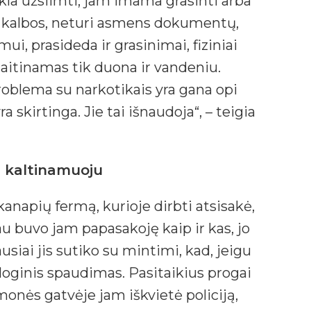
ikla užsiimti, jam imama grasinti arba
 kalbos, neturi asmens dokumentų,
, prasideda ir grasinimai, fiziniai
aitinamas tik duona ir vandeniu.
roblema su narkotikais yra gana opi
ra skirtinga. Jie tai išnaudoja“, – teigia
u kaltinamuoju
kanapių fermą, kurioje dirbti atsisakė,
jau buvo jam papasakoję kaip ir kas, jo
usiai jis sutiko su mintimi, kad, jeigu
hologinis spaudimas. Pasitaikius progai
monės gatvėje jam iškvietė policiją,