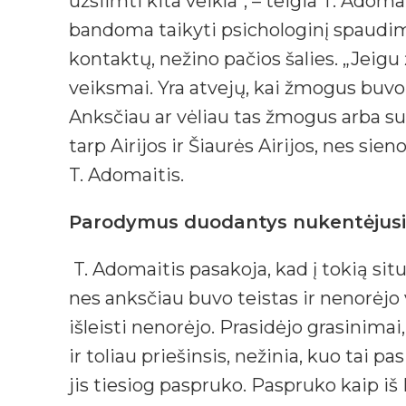
užsiimti kita veikla“, – teigia T. Adom
bandoma taikyti psichologinį spaudi
kontaktų, nežino pačios šalies. „Jeig
veiksmai. Yra atvejų, kai žmogus buv
Anksčiau ar vėliau tas žmogus arba su
tarp Airijos ir Šiaurės Airijos, nes sieno
T. Adomaitis.
Parodymus duodantys nukentėjusiej
T. Adomaitis pasakoja, kad į tokią situ
nes anksčiau buvo teistas ir nenorėjo v
išleisti nenorėjo. Prasidėjo grasinimai
ir toliau priešinsis, nežinia, kuo tai 
jis tiesiog paspruko. Paspruko kaip iš