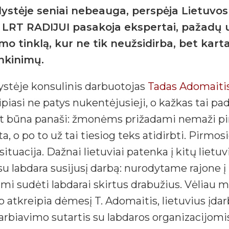
lystėje seniai nebeauga, perspėja Lietuvo
p LRT RADIJUI pasakoja ekspertai, pažadų užs
o tinklą, kur ne tik neužsidirba, bet karta
ankinimų.
stėje konsulinis darbuotojas
Tadas Adomaiti
eipiasi ne patys nukentėjusieji, o kažkas tai p
t būna panaši: žmonėms prižadami nemaži pin
o po to už tai tiesiog teks atidirbti. Pirmosio
i situacija. Dažnai lietuviai patenka į kitų lie
 su labdara susijusį darbą: nurodytame rajone į
ami sudėti labdarai skirtus drabužius. Vėliau m
ip atkreipia dėmesį T. Adomaitis, lietuvius įda
rbiavimo sutartis su labdaros organizacijomis,