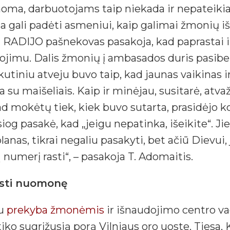
inoma, darbuotojams taip niekada ir nepateiki
a gali padėti asmeniui, kaip galimai žmonių i
LRT RADIJO pašnekovas pasakoja, kad paprastai 
dojimu. Dalis žmonių į ambasados duris pasibeld
skutiniu atveju buvo taip, kad jaunas vaikinas 
a su maišeliais. Kaip ir minėjau, susitarė, atva
 mokėtų tiek, kiek buvo sutarta, prasidėjo kon
iesiog pasakė, kad „jeigu nepatinka, išeikite“. J
lanas, tikrai negaliu pasakyti, bet ačiū Dievui,
numerį rasti“, – pasakoja T. Adomaitis.
isti nuomonę
su
prekyba žmonėmis
ir išnaudojimo centro va
o sugrįžusią porą Vilniaus oro uoste. Tiesa, K