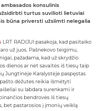
s ambasados konsulinis
idirbti turtus suvilioti lietuviai
is būna priversti užsiimti nelegalia
s
LRT RADIJUI pasakoja, kad pasitaiko
adaro už juos. Pašnekovo teigimu,
igai, pažadama, kad už skrydžio
s dienos ar net savaitės iš tiesų taip
tuvių Jungtinėje Karalystėje paspęstas
 pašto dėžutes reikia išmėtyti
aišeliai su labdara surenkami ir
rbinančios bendrovės iš tiesų
 bet pastarosios į įmonių veiklą