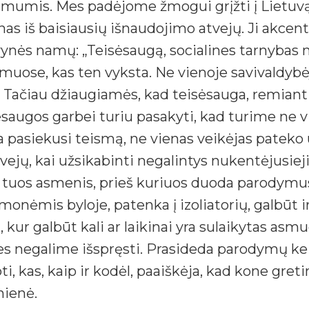
u mumis. Mes padėjome žmogui grįžti į Lietuvą“
nas iš baisiausių išnaudojimo atvejų. Ji akcentuo
nės namų: „Teisėsaugą, socialines tarnybas nu
uose, kas ten vyksta. Ne vienoje savivaldybėj
. Tačiau džiaugiamės, kad teisėsauga, remianti
sėsaugos garbei turiu pasakyti, kad turime ne 
 pasiekusi teismą, ne vienas veikėjas pateko u
atvejų, kai užsikabinti negalintys nukentėjusie
ka tuos asmenis, prieš kuriuos duoda parodymus
nėmis byloje, patenka į izoliatorių, galbūt i
, kur galbūt kali ar laikinai yra sulaikytas asm
 mes negalime išspręsti. Prasideda parodymų k
 kas, kaip ir kodėl, paaiškėja, kad kone gretim
nienė.