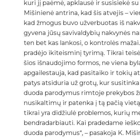
kuri jį paėmė, apklausė ir susisiekė s
Mišinienė antrina, kad šis atvejis – vie
kad žmogus buvo užverbuotas iš nakvy
gyvena jūsų savivaldybių nakvynės nam
ten bet kas lankosi, o kontrolės mažai
pradėjo ikiteisminį tyrimą. Tikrai tei
šios išnaudojimo formos, ne viena byla
apgailestauja, kad pasitaiko ir tokių 
patys atsiduria už grotų, kur susitin
duoda parodymus rimtoje prekybos žmo
nusikaltimų ir patenka į tą pačią vietą
tikrai yra didžiulė problemos, kurių
bendradarbiauti. Kai pradedame ieškoti,
duoda parodymus“, – pasakoja K. Miši