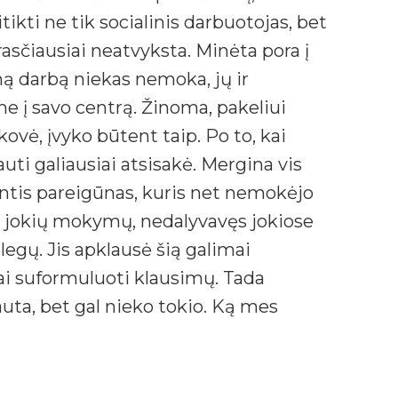
kti ne tik socialinis darbuotojas, bet
prasčiausiai neatvyksta. Minėta pora į
mą darbą niekas nemoka, jų ir
 į savo centrą. Žinoma, pakeliui
kovė, įvyko būtent taip. Po to, kai
ti galiausiai atsisakė. Mergina vis
intis pareigūnas, kuris net nemokėjo
jęs jokių mokymų, nedalyvavęs jokiose
legų. Jis apklausė šią galimai
ai suformuluoti klausimų. Tada
auta, bet gal nieko tokio. Ką mes