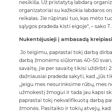
nesikiša. Už pristatytą labdarą organi
organizatoriai su kažkokia labdaros orga
reikalas. Jie rūpinasi tuo, kas mėto tuo
sąlygos pradeda kisti eigoje“, – sako T
Nukentėjusieji į ambasadą kreipias
Jo teigimu, paprastai tokį darbą dirba
darbą žmonėms siūlomas 40–50 svarų 
savaitę, jie per savaitę tikisi uždirb
dažniausiai pradeda sakyti, kad „jūs 
„jeigu mes nesurinksime rūbų, mes ne
užmokestį žmogui ir tada jau kapsi sko
paprastai tokį nekvalifikuotą darbą p
žmonės. Pasitaiko ir tokių atvejų, k