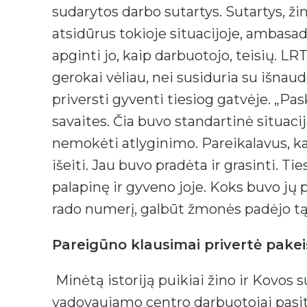
sudarytos darbo sutartys. Sutartys, ž
atsidūrus tokioje situacijoje, ambasad
apginti jo, kaip darbuotojo, teisių. 
gerokai vėliau, nei susiduria su išnau
priversti gyventi tiesiog gatvėje. „Pa
savaites. Čia buvo standartinė situacij
nemokėti atlyginimo. Pareikalavus, kad
išeiti. Jau buvo pradėta ir grasinti. T
palapinę ir gyveno joje. Koks buvo jų p
rado numerį, galbūt žmonės padėjo tą 
Pareigūno klausimai privertė pake
Minėtą istoriją puikiai žino ir Kovos 
vadovaujamo centro darbuotojai pasitik