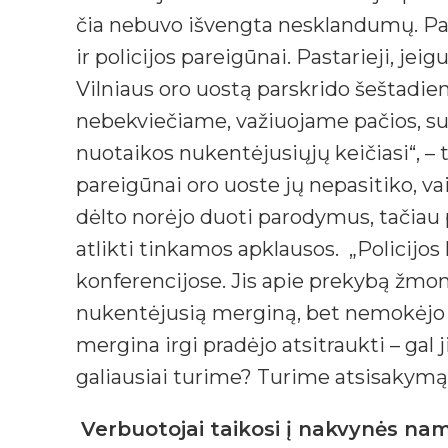
čia nebuvo išvengta nesklandumų. Papr
ir policijos pareigūnai. Pastarieji, jei
Vilniaus oro uostą parskrido šeštadie
nebekviečiame, važiuojame pačios, su
nuotaikos nukentėjusiųjų keičiasi“, – t
pareigūnai oro uoste jų nepasitiko, va
dėlto norėjo duoti parodymus, tačiau 
atlikti tinkamos apklausos. „Policijos
konferencijose. Jis apie prekybą žmonėm
nukentėjusią merginą, bet nemokėjo j
mergina irgi pradėjo atsitraukti – gal
galiausiai turime? Turime atsisakymą 
Verbuotojai taikosi į nakvynės na