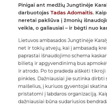
Pinigai ant medžių Jungtinėje Kara
darbuotojas
Tadas Adomaitis
. Kai
neretai pakliūva į žmonių išnaudojim
veikla, o galiausiai – ir bėgti nuo k
Lietuvos ambasados Jungtinėje Karaly
net ir tokių atvejų, kai į ambasadą kr
paprastai išnaudojimo schema kaskar
bilietą ir apgyvendinimą bus apmokėta, 
ir atrodo. Po to pradeda aiškėti tikroj
pinkles. Dažniausiai jie sutinka dirbti
maišelius, į kuriuos gyventojai skatin
pristatomi į labdaros organizaciją. Ka
dažniausiai būna sudariusios bendrada