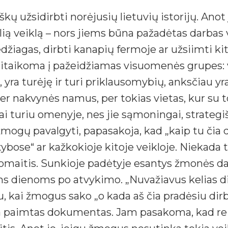
kų užsidirbti norėjusių lietuvių istorijų. Anot
alią veiklą – nors jiems būna pažadėtas darbas
džiagas, dirbti kanapių fermoje ar užsiimti kit
nusitaikoma į pažeidžiamas visuomenės grupes:
yra turėję ir turi priklausomybių, anksčiau yra
er nakvynės namus, per tokias vietas, kur su
i turiu omenyje, nes jie sąmoningai, strategišk
žmogų pavalgyti, papasakoja, kad „kaip tu čia
atybose“ ar kažkokioje kitoje veikloje. Niekada
Adomaitis. Sunkioje padėtyje esantys žmonės daž
oms dienoms po atvykimo. „Nuvažiavus kelias di
 kai žmogus sako „o kada aš čia pradėsiu dirbti
na paimtas dokumentas. Jam pasakoma, kad rei