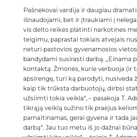
Pašnekovai vardija ir daugiau dramatiš
išnaudojami, bet ir įtraukiami į neleg
vis dėlto reikės platinti narkotines me
teigimu, paprastai tokiais atvejais 
neturi pastovios gyvenamosios vietos, 
bandydami susirasti darbą. „Einama p
kontaktą. Žmonės, kurie verbuoja (ir ta
apsirengę, turi ką parodyti, nusiveda 
kaip tik trūksta darbuotojų, dirbsi st
užsiimti tokia veikla“, – pasakoja T. 
tikrąją veiklą sužino tik praėjus keli
pamaitinamas, gerai gyvena ir tada jau,
darbą“. Jau tuo metu iš jo dažnai bū