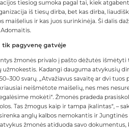
zacijos tiesiog sumoka pagal tai, kiek atgabent
nizacija iš tiesų dirba, bet kas dirba, liaudiškai
s maišelius ir kas juos surinkinėja. Ši dalis da
. Adomaitis.
i tik pagyvenę gatvėje
ntys žmonės privalo į pašto dėžutės išmėtyti 
užmokestis. Kadangi dauguma atvykusių dirba
ti 250–300 svarų. „Atvažiavus savaitę ar dvi tu
tikriausiai neišmėtote maišelių, nes mes nesur
galėsime mokėti“. Žmonės pradeda prasiskolin
los. Tas žmogus kaip ir tampa įkalintas“, – sa
asirenka anglų kalbos nemokantis ir Jungtinės
ad atvykus žmonės atiduoda savo dokumentus,