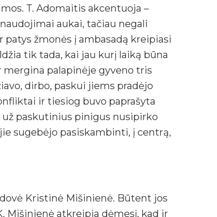
amos. T. Adomaitis akcentuoja –
šnaudojimai aukai, tačiau negali
ir patys žmonės į ambasadą kreipiasi
žia tik tada, kai jau kurį laiką būna
ir mergina palapinėje gyveno tris
žiavo, dirbo, paskui jiems pradėjo
fliktai ir tiesiog buvo paprašyta
ie už paskutinius pinigus nusipirko
 jie sugebėjo pasiskambinti, į centrą,
dovė Kristinė Mišinienė. Būtent jos
. Mišinienė atkreipia dėmesį, kad ir