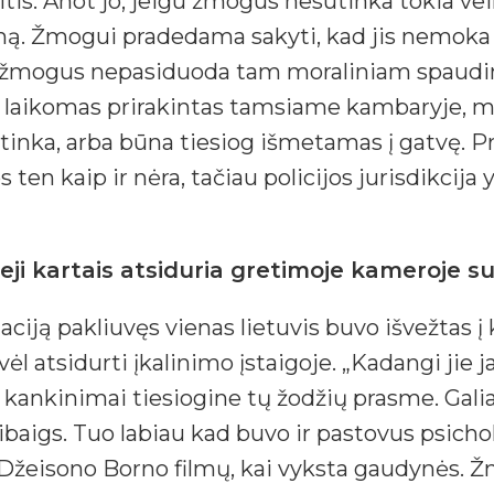
aitis. Anot jo, jeigu žmogus nesutinka tokia ve
mą. Žmogui pradedama sakyti, kad jis nemoka
u žmogus nepasiduoda tam moraliniam spaudimui
o laikomas prirakintas tamsiame kambaryje, m
tinka, arba būna tiesiog išmetamas į gatvę. P
s ten kaip ir nėra, tačiau policijos jurisdikcija y
i kartais atsiduria gretimoje kameroje s
aciją pakliuvęs vienas lietuvis buvo išvežtas į 
ėl atsidurti įkalinimo įstaigoje. „Kadangi jie 
, kankinimai tiesiogine tų žodžių prasme. Galia
pasibaigs. Tuo labiau kad buvo ir pastovus psic
 Džeisono Borno filmų, kai vyksta gaudynės. Ž