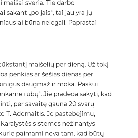
i maišai sveria. Tie darbo
 sakant „po jais“, tai jau yra jų
žniausiai būna nelegali. Paprastai
tūkstantį maišelių per dieną. Už tokį
 penkias ar šešias dienas per
os pinigus daugmaž ir moka. Paskui
enkame rūbų“. Jie pradeda sakyti, kad
ti, per savaitę gauna 20 svarų
ko T. Adomaitis. Jo pastebėjimu,
 Karalystės sistemos nežinantys
 kurie paimami neva tam, kad būtų