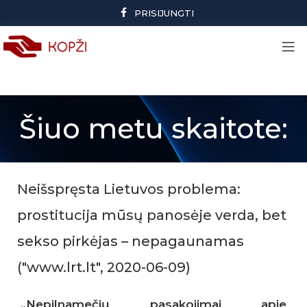
PRISIJUNGTI
Šiuo metu skaitote:
Neišspręsta Lietuvos problema:
prostitucija mūsų panosėje verda, bet
sekso pirkėjas – nepagaunamas
("www.lrt.lt", 2020-06-09)
„Nepilnamečių pasakojimai apie