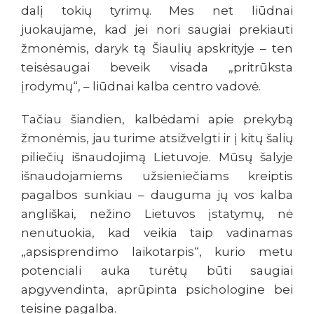
dalį tokių tyrimų. Mes net liūdnai
juokaujame, kad jei nori saugiai prekiauti
žmonėmis, daryk tą Šiaulių apskrityje – ten
teisėsaugai beveik visada „pritrūksta
įrodymų“, – liūdnai kalba centro vadovė.
Tačiau šiandien, kalbėdami apie prekybą
žmonėmis, jau turime atsižvelgti ir į kitų šalių
piliečių išnaudojimą Lietuvoje. Mūsų šalyje
išnaudojamiems užsieniečiams kreiptis
pagalbos sunkiau – dauguma jų vos kalba
angliškai, nežino Lietuvos įstatymų, nė
nenutuokia, kad veikia taip vadinamas
„apsisprendimo laikotarpis“, kurio metu
potenciali auka turėtų būti saugiai
apgyvendinta, aprūpinta psichologine bei
teisine pagalba.