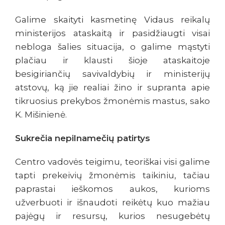
Galime skaityti kasmetinę Vidaus reikalų
ministerijos ataskaitą ir pasidžiaugti visai
nebloga šalies situacija, o galime mąstyti
plačiau ir klausti šioje ataskaitoje
besigiriančių savivaldybių ir ministerijų
atstovų, ką jie realiai žino ir supranta apie
tikruosius prekybos žmonėmis mastus, sako
K. Mišinienė.
Sukrečia nepilnamečių patirtys
Centro vadovės teigimu, teoriškai visi galime
tapti prekeivių žmonėmis taikiniu, tačiau
paprastai ieškomos aukos, kurioms
užverbuoti ir išnaudoti reikėtų kuo mažiau
pajėgų ir resursų, kurios nesugebėtų