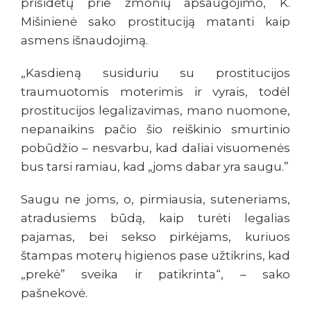
prisidėtų prie žmonių apsaugojimo, K.
Mišinienė sako prostituciją matanti kaip
asmens išnaudojimą.
„Kasdieną susiduriu su prostitucijos
traumuotomis moterimis ir vyrais, todėl
prostitucijos legalizavimas, mano nuomone,
nepanaikins pačio šio reiškinio smurtinio
pobūdžio – nesvarbu, kad daliai visuomenės
bus tarsi ramiau, kad „joms dabar yra saugu.”
Saugu ne joms, o, pirmiausia, suteneriams,
atradusiems būdą, kaip turėti legalias
pajamas, bei sekso pirkėjams, kuriuos
štampas moterų higienos pase užtikrins, kad
„prekė” sveika ir patikrinta“, – sako
pašnekovė.