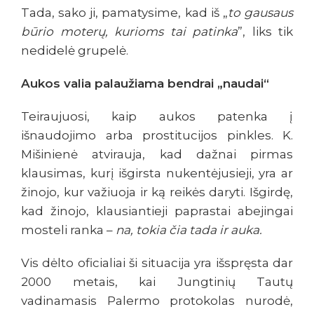
Tada, sako ji, pamatysime, kad iš „
to gausaus
būrio moterų, kurioms tai patinka
”, liks tik
nedidelė grupelė.
Aukos valia palaužiama bendrai „naudai“
Teiraujuosi, kaip aukos patenka į
išnaudojimo arba prostitucijos pinkles. K.
Mišinienė atvirauja, kad dažnai pirmas
klausimas, kurį išgirsta nukentėjusieji, yra ar
žinojo, kur važiuoja ir ką reikės daryti. Išgirdę,
kad žinojo, klausiantieji paprastai abejingai
mosteli ranka –
na, tokia čia tada ir auka.
Vis dėlto oficialiai ši situacija yra išspręsta dar
2000 metais, kai Jungtinių Tautų
vadinamasis Palermo protokolas nurodė,