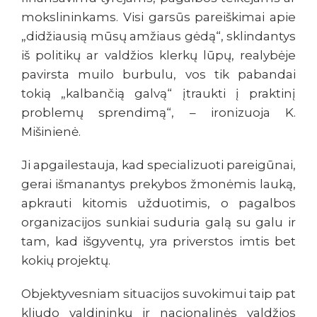
mokslininkams. Visi garsūs pareiškimai apie
„didžiausią mūsų amžiaus gėdą“, sklindantys
iš politikų ar valdžios klerkų lūpų, realybėje
pavirsta muilo burbulu, vos tik pabandai
tokią „kalbančią galvą“ įtraukti į praktinį
problemų sprendimą“, – ironizuoja K.
Mišinienė.
Ji apgailestauja, kad specializuoti pareigūnai,
gerai išmanantys prekybos žmonėmis lauką,
apkrauti kitomis užduotimis, o pagalbos
organizacijos sunkiai suduria galą su galu ir
tam, kad išgyventų, yra priverstos imtis bet
kokių projektų.
Objektyvesniam situacijos suvokimui taip pat
kliudo valdininkų ir nacionalinės valdžios