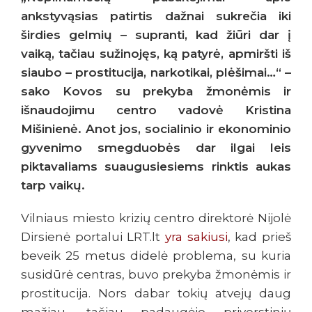
ankstyvąsias patirtis dažnai sukrečia iki
širdies gelmių – supranti, kad žiūri dar į
vaiką, tačiau sužinojęs, ką patyrė, apmiršti iš
siaubo – prostitucija, narkotikai, plėšimai…“ –
sako Kovos su prekyba žmonėmis ir
išnaudojimu centro vadovė Kristina
Mišinienė. Anot jos, socialinio ir ekonominio
gyvenimo smegduobės dar ilgai leis
piktavaliams suaugusiesiems rinktis aukas
tarp vaikų.
Vilniaus miesto krizių centro direktorė Nijolė
Dirsienė portalui LRT.lt
yra sakiusi
, kad prieš
beveik 25 metus didelė problema, su kuria
susidūrė centras, buvo prekyba žmonėmis ir
prostitucija. Nors dabar tokių atvejų daug