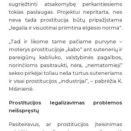
sugriežtinti atsakomybę perkantiesiems
tokias paslaugas. Projektui nepritarta, nes
neva tada prostitucija būtų pripažįstama
„legalia ir visuotinai priimtina elgesio norma“.
„Tad ir likome tame pačiame purvyne –
moterys prostitucijoje „kabo“ ant sutenerių ir
pareigūnų kabliuko, valstybinės pagalbos,
norinčioms pasitraukti, nėra, „nematomieji“
sekso pirkėjai toliau neša turtus suteneriams
ir visai prostitucijos „industrijai“, – pabrėžia K.
Mišinienė.
Prostitucijos legalizavimas problemos
neišspręstų
Pasiteiravus, ar prostitucijos įteisinimas