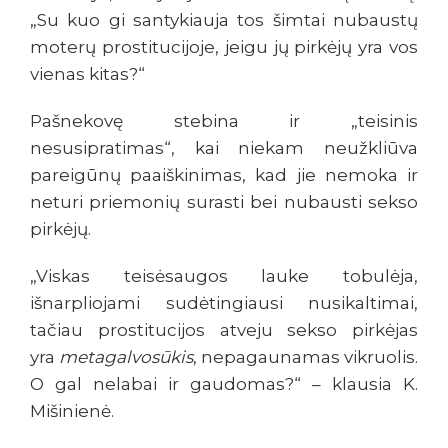
„Su kuo gi santykiauja tos šimtai nubaustų
moterų prostitucijoje, jeigu jų pirkėjų yra vos
vienas kitas?“
Pašnekovę stebina ir „teisinis
nesusipratimas“, kai niekam neužkliūva
pareigūnų paaiškinimas, kad jie nemoka ir
neturi priemonių surasti bei nubausti sekso
pirkėjų.
„Viskas teisėsaugos lauke tobulėja,
išnarpliojami sudėtingiausi nusikaltimai,
tačiau prostitucijos atveju sekso pirkėjas
yra
metagalvosūkis
, nepagaunamas vikruolis.
O gal nelabai ir gaudomas?“ – klausia K.
Mišinienė.