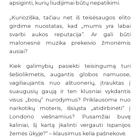
apsiginti, kurių liudijimai būtų nepatikimi.
„Kurioziška, tačiau net iš teisėsaugos elito
girdime nuostatas, kad „mums yra labai
svarbi aukos reputacija“. Ar gali būti
malonesnė muzika prekeivio žmonėmis
ausiai?
Kiek galimybių pasiekti teisingumą turi
šešiolikmetis, augantis globos namuose,
vagiliaujantis nuo aštuonerių, įtrauktas į
suaugusių gaują ir ten klusniai vykdantis
visus „bosų“ nurodymus? Priklausoma nuo
narkotikų moteris, išsiųsta „atidirbinėti“ į
Londono viešnamius? Pusamžiai buvę
kaliniai, šį kartą įkalinti vergauti Ispanijos
žemės ūkyje?“ – klausimus kelia pašnekovė.