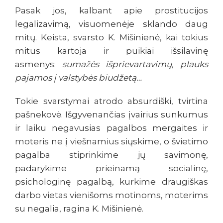
Pasak jos, kalbant apie prostitucijos
legalizavimą, visuomenėje sklando daug
mitų. Keista, svarsto K. Mišinienė, kai tokius
mitus kartoja ir puikiai išsilavinę
asmenys:
sumažės išprievartavimų, plauks
pajamos į valstybės biudžetą…
Tokie svarstymai atrodo absurdiški, tvirtina
pašnekovė. Išgyvenančias įvairius sunkumus
ir laiku negavusias pagalbos mergaites ir
moteris ne į viešnamius siųskime, o švietimo
pagalba stiprinkime jų savimonę,
padarykime prieinamą socialinę,
psichologinę pagalbą, kurkime draugiškas
darbo vietas vienišoms motinoms, moterims
su negalia, ragina K. Mišinienė.