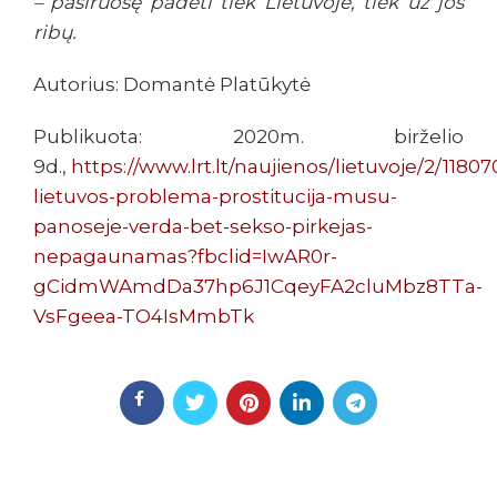
– pasiruošę padėti tiek Lietuvoje, tiek už jos
ribų.
Autorius: Domantė Platūkytė
Publikuota: 2020m. birželio
9d.,
https://www.lrt.lt/naujienos/lietuvoje/2/1180
lietuvos-problema-prostitucija-musu-
panoseje-verda-bet-sekso-pirkejas-
nepagaunamas?fbclid=IwAR0r-
gCidmWAmdDa37hp6J1CqeyFA2cluMbz8TTa-
VsFgeea-TO4IsMmbTk