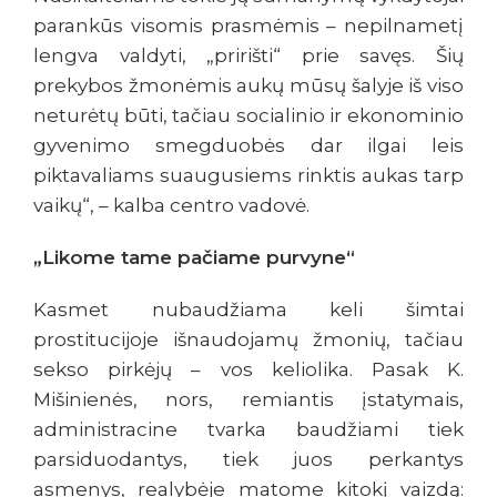
parankūs visomis prasmėmis – nepilnametį
lengva valdyti, „pririšti“ prie savęs. Šių
prekybos žmonėmis aukų mūsų šalyje iš viso
neturėtų būti, tačiau socialinio ir ekonominio
gyvenimo smegduobės dar ilgai leis
piktavaliams suaugusiems rinktis aukas tarp
vaikų“, – kalba centro vadovė.
„Likome tame pačiame purvyne“
Kasmet nubaudžiama keli šimtai
prostitucijoje išnaudojamų žmonių, tačiau
sekso pirkėjų – vos keliolika. Pasak K.
Mišinienės, nors, remiantis įstatymais,
administracine tvarka baudžiami tiek
parsiduodantys, tiek juos perkantys
asmenys, realybėje matome kitokį vaizdą: