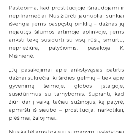
Pastebima, kad prostitucijoje išnaudojami ir
nepilnamečiai. Nusižiūrėti jaunuoliai sunkiai
išvengia jiems paspęstų pinklių – dažnas jų
nejautęs šilumos artimoje aplinkoje, jiems
anksti tekę susidurti su visų rūšių smurtu,
nepriežiūra, patyčiomis, pasakoja K.
Mišinienė.
„Jų pasakojimai apie ankstyvąsias patirtis
dažnai sukrečia iki širdies gelmių – tiek apie
gyvenimą šeimoje, globos įstaigoje,
susidūrimus su tarnybomis. Supranti, kad
žiūri dar į vaiką, tačiau sužinojus, ką patyrė,
apmiršti iš siaubo – prostitucija, narkotikai,
plėšimai, žalojimai…
Nusikaltėliams tokie jų sumanymų vykdytojai