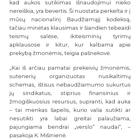
kad aukos sutikimas išnaudojimui nieko
nereiškia, yra bevertis. Ši nuostata perkelta ir į
mūsų nacionalinį Baudžiamąjį kodeksą,
tačiau minėtas klausimas ir šiandien tebeaidi
teismų salėse, ikiteisminių tyrimų
apklausose ir kitur, kur kalbama apie
prekybą žmonėmis, teigia pašnekovė.
„Kai iš arčiau pamatai prekeivių žmonėmis,
sutenerių organizuotas nusikaltimų
schemas, ištisus nebaudžiamumo sukurtus
jų sindikatus, stiprius finansinius ir
žmogiškuosius resursus, supranti, kad auka
– tai menkas šapelis, kurio valia sutikti ar
nesutikti yra labai greitai palaužiama,
pajungiama bendrai „verslo“ naudai“, –
pasakoja K. Mišinienė.