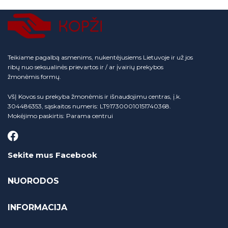
Teikiame pagalbą asmenims, nukentėjusiems Lietuvoje ir už jos
ribų nuo seksualinės prievartos ir / ar įvairių prekybos
žmonėmis formų.
VšĮ Kovos su prekyba žmonėmis ir išnaudojimu centras, į.k.
304486353, sąskaitos numeris: LT917300010151740368.
Mokėjimo paskirtis: Parama centrui
Sekite mus Facebook
NUORODOS
INFORMACIJA