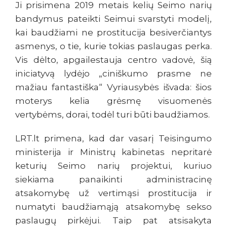
Ji prisimena 2019 metais kelių Seimo narių
bandymus pateikti Seimui svarstyti modelį,
kai baudžiami ne prostitucija besiverčiantys
asmenys, o tie, kurie tokias paslaugas perka.
Vis dėlto, apgailestauja centro vadovė, šią
iniciatyvą lydėjo „ciniškumo prasme ne
mažiau fantastiška“ Vyriausybės išvada: šios
moterys kelia grėsmę visuomenės
vertybėms, dorai, todėl turi būti baudžiamos.
LRT.lt primena, kad dar vasarį Teisingumo
ministerija ir Ministrų kabinetas nepritarė
keturių Seimo narių projektui, kuriuo
siekiama panaikinti administracinę
atsakomybę už vertimąsi prostitucija ir
numatyti baudžiamąją atsakomybę sekso
paslaugų pirkėjui. Taip pat atsisakyta