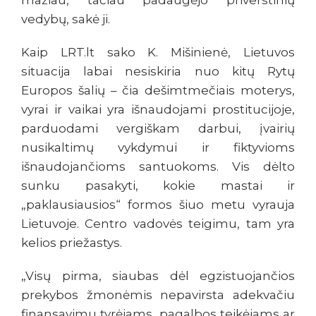
mažiau, tačiau padaugėjo priverstinių
vedybų, sakė ji.
Kaip LRT.lt sako K. Mišinienė, Lietuvos
situacija labai nesiskiria nuo kitų Rytų
Europos šalių – čia dešimtmečiais moterys,
vyrai ir vaikai yra išnaudojami prostitucijoje,
parduodami vergiškam darbui, įvairių
nusikaltimų vykdymui ir fiktyvioms
išnaudojančioms santuokoms. Vis dėlto
sunku pasakyti, kokie mastai ir
„paklausiausios“ formos šiuo metu vyrauja
Lietuvoje. Centro vadovės teigimu, tam yra
kelios priežastys.
„Visų pirma, siaubas dėl egzistuojančios
prekybos žmonėmis nepavirsta adekvačiu
finansavimu tyrėjams, pagalbos teikėjams ar