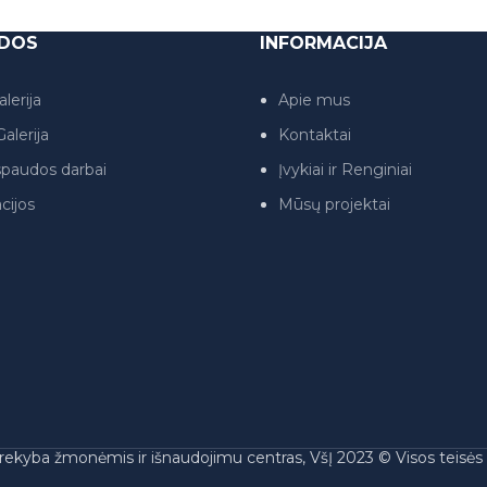
DOS
INFORMACIJA
lerija
Apie mus
alerija
Kontaktai
paudos darbai
Įvykiai ir Renginiai
cijos
Mūsų projektai
rekyba žmonėmis ir išnaudojimu centras, VšĮ 2023 © Visos teisė