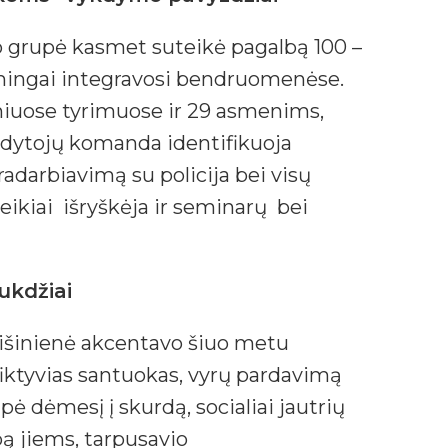
o grupė kasmet suteikė pagalbą 100 –
mingai integravosi bendruomenėse.
niuose tyrimuose ir 29 asmenims,
kdytojų komanda identifikuoja
darbiavimą su policija bei visų
kiai išryškėja ir seminarų bei
ukdžiai
Mišinienė akcentavo šiuo metu
fiktyvias santuokas, vyrų pardavimą
 dėmesį į skurdą, socialiai jautrių
ą jiems, tarpusavio