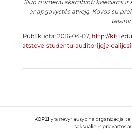
Šiuo numeriu skambinti kviečiami ir š
ar apgavystės atveją. Kovos su pre
teisini
Publikuota: 2016-04-07,
http://ktu.ed
atstove-studentu-auditorijoje-dalijo
KOPŽI
yra nevyriausybinė organizacija, tei
seksualinės prievartos a