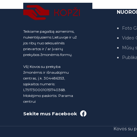
NUORO
Foto Ga
Teikiame pagalbą asmenims,
nukentėjusiems Lietuvoje ir už
Video G
jos ribų nuo seksualinės
Mūsų s
prievartos ir / ar įvairių
prekybos žmonėmis formų.
Publika
VšĮ Kovos su prekyba
žmonėmis ir išnaudojimu
centras, į.k. 304486353,
sąskaitos numeris:
LT917300010151740368.
Mokėjimo paskirtis: Parama
centrui
Sekite mus Facebook
Kovos su p