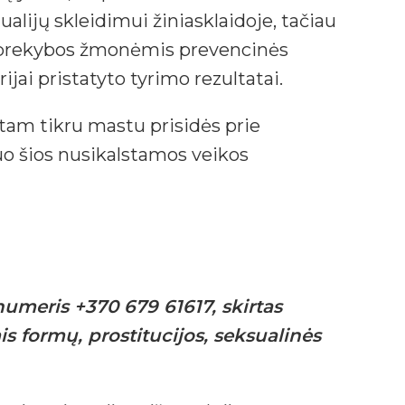
alijų skleidimui žiniasklaidoje, tačiau
prekybos žmonėmis prevencinės
jai pristatyto tyrimo rezultatai.
i tam tikru mastu prisidės prie
 šios nusikalstamos veikos
umeris +370 679 61617, skirtas
s formų, prostitucijos, seksualinės