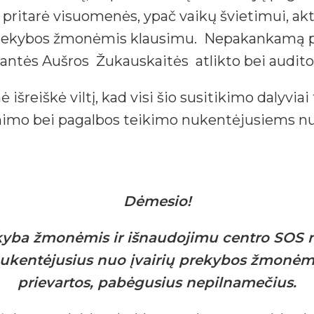
ritarė visuomenės, ypač vaikų švietimui, aktu
 prekybos žmonėmis klausimu. Nepakankamą 
antės Aušros Žukauskaitės atlikto bei auditori
ė išreiškė viltį, kad visi šio susitikimo dalyvia
imo bei pagalbos teikimo nukentėjusiems nuo
Dėmesio!
kyba žmonėmis ir išnaudojimu centro SOS n
 nukentėjusius nuo įvairių prekybos žmonėmi
prievartos, pabėgusius nepilnamečius.