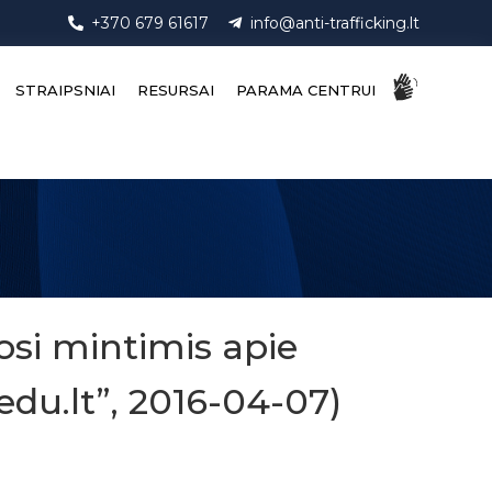
+370 679 61617
info@anti-trafficking.lt
STRAIPSNIAI
RESURSAI
PARAMA CENTRUI
josi mintimis apie
du.lt”, 2016-04-07)