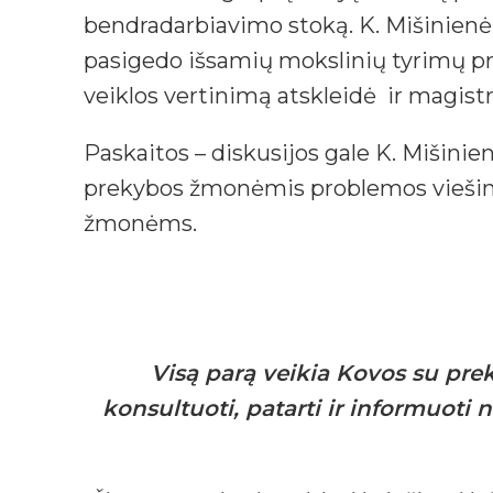
bendradarbiavimo stoką. K. Mišinienė p
pasigedo išsamių mokslinių tyrimų
veiklos vertinimą atskleidė ir magistr
Paskaitos – diskusijos gale K. Mišinien
prekybos žmonėmis problemos viešin
žmonėms.
Visą parą veikia Kovos su pre
konsultuoti, patarti ir informuoti