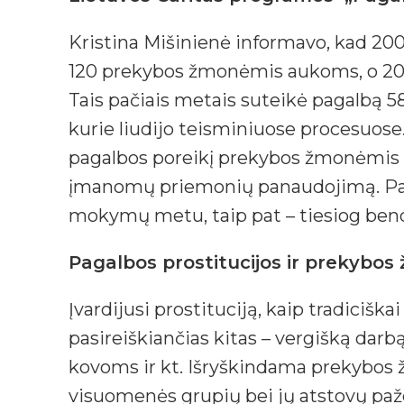
Kristina Mišinienė informavo, kad 20
120 prekybos žmonėmis aukoms, o 201
Tais pačiais metais suteikė pagalbą
kurie liudijo teisminiuose procesuos
pagalbos poreikį prekybos žmonėmis a
įmanomų priemonių panaudojimą. Pasa
mokymų metu, taip pat – tiesiog ben
Pagalbos prostitucijos ir prekybo
Įvardijusi prostituciją, kaip tradici
pasireiškiančias kitas – vergišką dar
kovoms ir kt. Išryškindama prekybos ž
visuomenės grupių bei jų atstovų pa