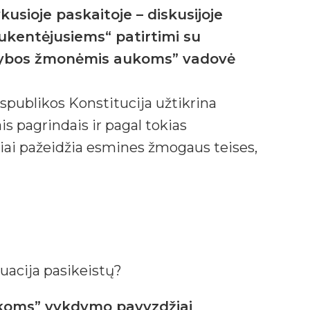
usioje paskaitoje – diskusijoje
ukentėjusiems“ patirtimi su
rekybos žmonėmis aukoms” vadovė
spublikos Konstitucija užtikrina
s pagrindais ir pagal tokias
iai pažeidžia esmines žmogaus teises,
uacija pasikeistų?
ukoms” vykdymo pavyzdžiai