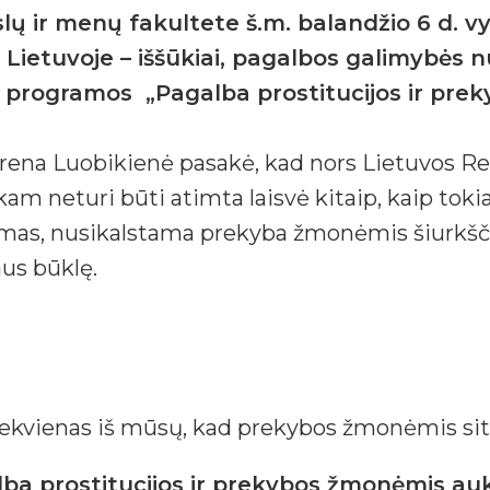
ų ir menų fakultete š.m. balandžio 6 d. vyk
ietuvoje – iššūkiai, pagalbos galimybės n
tas programos „Pagalba prostitucijos ir p
Irena Luobikienė pasakė, kad nors Lietuvos Re
m neturi būti atimta laisvė kitaip, kaip tokiai
tymas, nusikalstama prekyba žmonėmis šiurkšč
aus būklę.
kiekvienas iš mūsų, kad prekybos žmonėmis sit
lba prostitucijos ir prekybos žmonėmis a