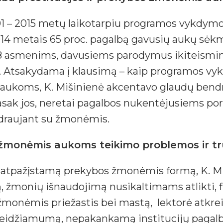
01 – 2015 metų laikotarpiu programos vykdym
4 metais 65 proc. pagalbą gavusių aukų sėk
 58 asmenims, davusiems parodymus ikiteismi
e. Atsakydama į klausimą – kaip programos vy
ukoms, K. Mišinienė akcentavo glaudų bendra
k jos, neretai pagalbos nukentėjusiems porei
draujant su žmonėmis.
s žmonėmis aukoms teikimo problemos ir tr
škai atpažįstamą prekybos žmonėmis formą, K. 
bą, žmonių išnaudojimą nusikaltimams atlikti, 
monėmis priežastis bei mastą, lektorė atkreipė
žeidžiamumą, nepakankamą institucijų pagalb