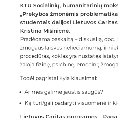
KTU Socialinių, humanitarinių moksl
„Prekybos žmonėmis problematika L
studentais dalijosi Lietuvos Cari
Kristina Mišinienė.
Pradėdama paskaitą – diskusiją, doc. 
žmogaus laisvės neliečiamumą, ir nieka
procedūras, kokias yra nustatęs įsta
žaloja fizinę, psichinę, emocinę žmog
Todėl pagrįstai kyla klausimai:
Ar mes galime jaustis saugūs?
Ką turi/gali padaryti visuomenė ir 
Lietuvos Caritas programos „Paga