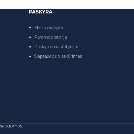
PASKYRA
Mano paskyra
Paramos istorija
Paskyros nustatymai
Slaptažodžio atkūrimas
s saugomos.