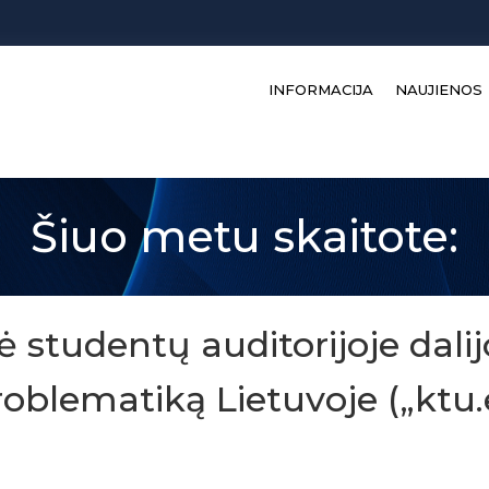
INFORMACIJA
NAUJIENOS
Šiuo metu skaitote:
ė studentų auditorijoje dali
lematiką Lietuvoje („ktu.e