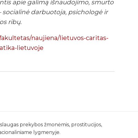
iantis apie galimą išnaudojimo, smurto
socialinė darbuotoja, psichologė ir
os ribų.
akultetas/naujiena/lietuvos-caritas-
tika-lietuvoje
paslaugas prekybos žmonėmis, prostitucijos,
nacionaliniame lygmenyje.