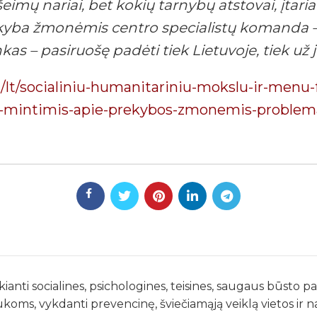
eimų nariai, bet kokių tarnybų atstovai, įtar
kyba žmonėmis centro specialistų komanda – 
nkas – pasiruošę padėti tiek Lietuvoje, tiek už j
u/lt/socialiniu-humanitariniu-mokslu-ir-menu-f
si-mintimis-apie-prekybos-zmonemis-problema
kianti socialines, psichologines, teisines, saugaus būsto 
ukoms, vykdanti prevencinę, šviečiamąją veiklą vietos ir 