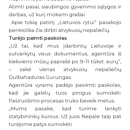
Atimti pasai, siaubingos gyvenimo sąlygos ir
darbas, už kurį mokami grašiai.
Apie tokią patirtį „Lietuvos rytui“ pasakojo
penkiolika čia dirbti atvykusių nepaliečių.
Turėjo paimti paskolas
„Už tai, kad mus įdarbintų Lietuvoje ir
sutvarkytų visus dokumentus, agentūra iš
kiekvieno mūsų paprašė po 9–11 tūkst. eurų“,
– sakė vienas atvykusių nepaliečių
Dulbahaduras Gurungas.
Agentūra vyrams padėjo pasiimti paskolas,
kad jie galėtų tuos pinigus sumokėti.
Pasiruošimo procesas truko beveik metus.
„Mums pasakė, kad turime lankyti
statybininkų kursus. Už juos Nepale taip pat
turėjome patys sumokėti.