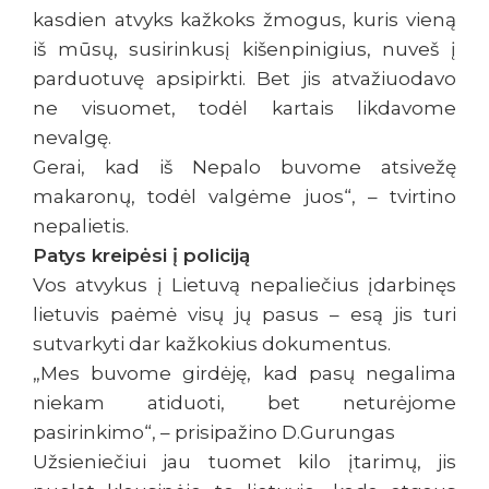
kasdien atvyks kažkoks žmogus, kuris vieną
iš mūsų, susirinkusį kišenpinigius, nuveš į
parduotuvę apsipirkti. Bet jis atvažiuodavo
ne visuomet, todėl kartais likdavome
nevalgę.
Gerai, kad iš Nepalo buvome atsivežę
makaronų, todėl valgėme juos“, – tvirtino
nepalietis.
Patys kreipėsi į policiją
Vos atvykus į Lietuvą nepaliečius įdarbinęs
lietuvis paėmė visų jų pasus – esą jis turi
sutvarkyti dar kažkokius dokumentus.
„Mes buvome girdėję, kad pasų negalima
niekam atiduoti, bet neturėjome
pasirinkimo“, – prisipažino D.Gurungas
Užsieniečiui jau tuomet kilo įtarimų, jis