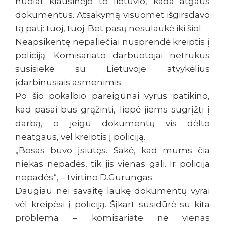
nuolat klausinėjo to lietuvio, kada atgaus
dokumentus. Atsakymą visuomet išgirsdavo
tą patį: tuoj, tuoj. Bet pasų nesulaukė iki šiol.
Neapsikentę nepaliečiai nusprendė kreiptis į
policiją. Komisariato darbuotojai netrukus
susisiekė su Lietuvoje atvykėlius
įdarbinusiais asmenimis.
Po šio pokalbio pareigūnai vyrus patikino,
kad pasai bus grąžinti, liepė jiems sugrįžti į
darbą, o jeigu dokumentų vis dėlto
neatgaus, vėl kreiptis į policiją.
„Bosas buvo įsiutęs. Sakė, kad mums čia
niekas nepadės, tik jis vienas gali. Ir policija
nepadės“, – tvirtino D.Gurungas.
Daugiau nei savaitę laukę dokumentų vyrai
vėl kreipėsi į policiją. Šįkart susidūrė su kita
problema – komisariate nė vienas