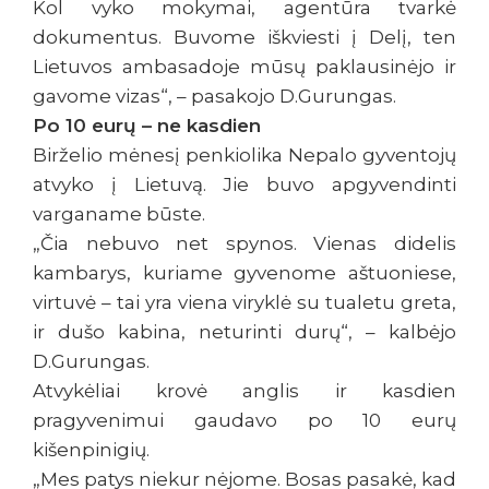
Kol vyko mokymai, agentūra tvarkė
dokumentus. Buvome iškviesti į Delį, ten
Lietuvos ambasadoje mūsų paklausinėjo ir
gavome vizas“, – pasakojo D.Gurungas.
Po 10 eurų – ne kasdien
Birželio mėnesį penkiolika Nepalo gyventojų
atvyko į Lietuvą. Jie buvo apgyvendinti
varganame būste.
„Čia nebuvo net spynos. Vienas didelis
kambarys, kuriame gyvenome aštuoniese,
virtuvė – tai yra viena viryklė su tualetu greta,
ir dušo kabina, neturinti durų“, – kalbėjo
D.Gurungas.
Atvykėliai krovė anglis ir kasdien
pragyvenimui gaudavo po 10 eurų
kišenpinigių.
„Mes patys niekur nėjome. Bosas pasakė, kad