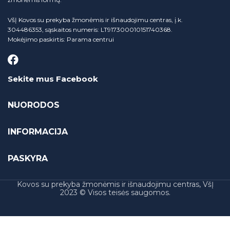
VšĮ Kovos su prekyba žmonėmis ir išnaudojimu centras, į.k.
304486353, sąskaitos numeris: LT917300010151740368.
Mokėjimo paskirtis: Parama centrui
Sekite mus Facebook
NUORODOS
INFORMACIJA
PASKYRA
Kovos su prekyba žmonėmis ir išnaudojimu centras, VšĮ
2023 © Visos teisės saugomos.