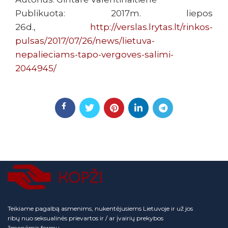
Publikuota: 2017m. liepos
26d.,
http://verslas.lrytas.lt/rinkos-
pulsas/2017/07/26/news/lietuva-
nepalieciams-tapo-vergoves-salimi-
2044945/
Teikiame pagalbą asmenims, nukentėjusiems Lietuvoje ir už jos
ribų nuo seksualinės prievartos ir / ar įvairių prekybos
žmonėmis formų.