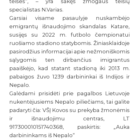
teises“, – yra sakęs žmogaus teisių
specialistas N.Varias.
Garsiai visame pasaulyje nuskambėjo
emigrantų išnaudojimo skandalas Katare,
susijęs su 2022 m. futbolo čempionatui
ruošiamo stadiono statybomis. Žiniasklaidoje
pasirodžius informacijai apie nežmoniškomis
sąlygomis ten dirbančius imigrantus
paaiškėjo, kad statant stadioną iki 2013 m.
pabaigos žuvo 1239 darbininkai iš Indijos ir
Nepalo.
Galėdami prisidėti prie pagalbos Lietuvoje
nukentėjusiems Nepalo piliečiams, tai galite
padaryti čia: VŠĮ Kovos su prekyba žmonėmis
ir išnaudojimu centras, LT
917300010151740368, paskirtis: „Auka
darbininkams iš Nepalo“