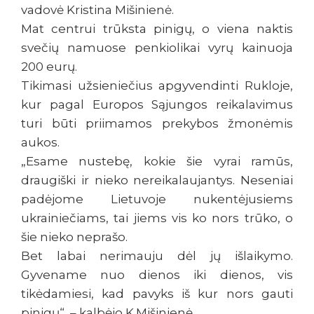
vadovė Kristina Mišinienė.
Mat centrui trūksta pinigų, o viena naktis
svečių namuose penkiolikai vyrų kainuoja
200 eurų.
Tikimasi užsieniečius apgyvendinti Rukloje,
kur pagal Europos Sąjungos reikalavimus
turi būti priimamos prekybos žmonėmis
aukos.
„Esame nustebę, kokie šie vyrai ramūs,
draugiški ir nieko nereikalaujantys. Neseniai
padėjome Lietuvoje nukentėjusiems
ukrainiečiams, tai jiems vis ko nors trūko, o
šie nieko neprašo.
Bet labai nerimauju dėl jų išlaikymo.
Gyvename nuo dienos iki dienos, vis
tikėdamiesi, kad pavyks iš kur nors gauti
pinigų“, – kalbėjo K.Mišinienė.