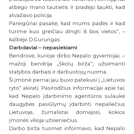
atbėgo mano tautietis ir pradėjo šaukti, kad
atvažiavo policija.
Pareigūnai pasakė, kad mums padės ir kad
turime kuo greičiau dingti iš šios vietos“, –
kalbėjo D.Gurungas.
Darbdaviai – nepasiekiami
Bendrovė, kurioje dirbo Nepalo gyventojai, –
mažoji bendrija „Skolų birža“, užsiimanti
statybos darbais ir darbuotojų nuoma.
Ši įmonė pernai jau buvo patekusi į „Lietuvos
ryto“ akiratį. Pasirodžius informacijai apie tai,
kad Nepalo įdarbinimo agentūros sulaukė
daugybės pasiūlymų įdarbinti nepaliečius
Lietuvoje, žurnalistai domėjosi, kokios
įmonės vilioja užsieniečius.
Darbo birža tuomet informavo, kad Nepalo