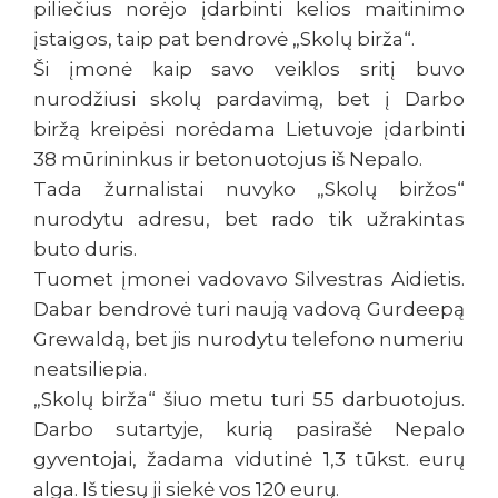
piliečius norėjo įdarbinti kelios maitinimo
įstaigos, taip pat bendrovė „Skolų birža“.
Ši įmonė kaip savo veiklos sritį buvo
nurodžiusi skolų pardavimą, bet į Darbo
biržą kreipėsi norėdama Lietuvoje įdarbinti
38 mūrininkus ir betonuotojus iš Nepalo.
Tada žurnalistai nuvyko „Skolų biržos“
nurodytu adresu, bet rado tik užrakintas
buto duris.
Tuomet įmonei vadovavo Silvestras Aidietis.
Dabar bendrovė turi naują vadovą Gurdeepą
Grewaldą, bet jis nurodytu telefono numeriu
neatsiliepia.
„Skolų birža“ šiuo metu turi 55 darbuotojus.
Darbo sutartyje, kurią pasirašė Nepalo
gyventojai, žadama vidutinė 1,3 tūkst. eurų
alga. Iš tiesų ji siekė vos 120 eurų.