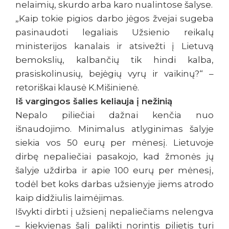
nelaimių, skurdo arba karo nualintose šalyse.
„Kaip tokie pigios darbo jėgos žvejai sugeba
pasinaudoti legaliais Užsienio reikalų
ministerijos kanalais ir atsivežti į Lietuvą
bemokslių, kalbančių tik hindi kalba,
prasiskolinusių, bejėgių vyrų ir vaikinų?“ –
retoriškai klausė K.Mišinienė.
Iš vargingos šalies keliauja į nežinią
Nepalo piliečiai dažnai kenčia nuo
išnaudojimo. Minimalus atlyginimas šalyje
siekia vos 50 eurų per mėnesį. Lietuvoje
dirbę nepaliečiai pasakojo, kad žmonės jų
šalyje uždirba ir apie 100 eurų per mėnesį,
todėl bet koks darbas užsienyje jiems atrodo
kaip didžiulis laimėjimas.
Išvykti dirbti į užsienį nepaliečiams nelengva
– kiekvienas šalį palikti norintis pilietis turi