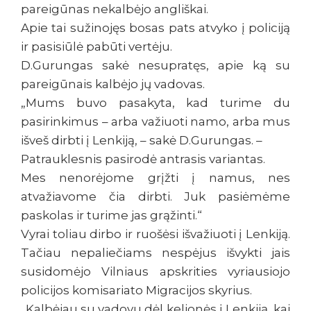
pareigūnas nekalbėjo angliškai.
Apie tai sužinojęs bosas pats atvyko į policiją
ir pasisiūlė pabūti vertėju.
D.Gurungas sakė nesupratęs, apie ką su
pareigūnais kalbėjo jų vadovas.
„Mums buvo pasakyta, kad turime du
pasirinkimus – arba važiuoti namo, arba mus
išveš dirbti į Lenkiją, – sakė D.Gurungas. –
Patrauklesnis pasirodė antrasis variantas.
Mes nenorėjome grįžti į namus, nes
atvažiavome čia dirbti. Juk pasiėmėme
paskolas ir turime jas grąžinti.“
Vyrai toliau dirbo ir ruošėsi išvažiuoti į Lenkiją.
Tačiau nepaliečiams nespėjus išvykti jais
susidomėjo Vilniaus apskrities vyriausiojo
policijos komisariato Migracijos skyrius.
„Kalbėjau su vadovu dėl kelionės į Lenkiją, kai