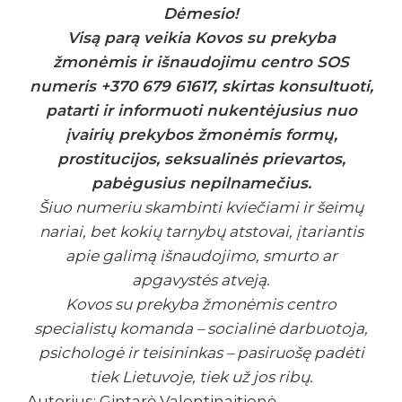
Dėmesio!
Visą parą veikia Kovos su prekyba
žmonėmis ir išnaudojimu centro SOS
numeris +370 679 61617, skirtas konsultuoti,
patarti ir informuoti nukentėjusius nuo
įvairių prekybos žmonėmis formų,
prostitucijos, seksualinės prievartos,
pabėgusius nepilnamečius.
Šiuo numeriu skambinti kviečiami ir šeimų
nariai, bet kokių tarnybų atstovai, įtariantis
apie galimą išnaudojimo, smurto ar
apgavystės atveją.
Kovos su prekyba žmonėmis centro
specialistų komanda – socialinė darbuotoja,
psichologė ir teisininkas – pasiruošę padėti
tiek Lietuvoje, tiek už jos ribų.
Autorius: Gintarė Valentinaitienė