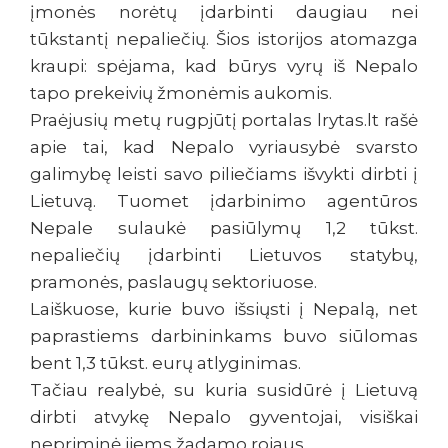
įmonės norėtų įdarbinti daugiau nei
tūkstantį nepaliečių. Šios istorijos atomazga
kraupi: spėjama, kad būrys vyrų iš Nepalo
tapo prekeivių žmonėmis aukomis.
Praėjusių metų rugpjūtį portalas lrytas.lt rašė
apie tai, kad Nepalo vyriausybė svarsto
galimybę leisti savo piliečiams išvykti dirbti į
Lietuvą. Tuomet įdarbinimo agentūros
Nepale sulaukė pasiūlymų 1,2 tūkst.
nepaliečių įdarbinti Lietuvos statybų,
pramonės, paslaugų sektoriuose.
Laiškuose, kurie buvo išsiųsti į Nepalą, net
paprastiems darbininkams buvo siūlomas
bent 1,3 tūkst. eurų atlyginimas.
Tačiau realybė, su kuria susidūrė į Lietuvą
dirbti atvykę Nepalo gyventojai, visiškai
nepriminė jiems žadamo rojaus.