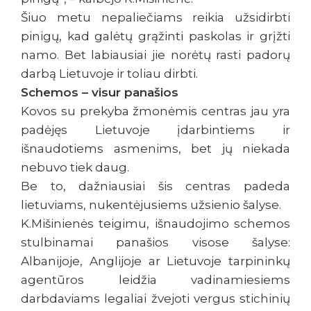
Šiuo metu nepaliečiams reikia užsidirbti
pinigų, kad galėtų grąžinti paskolas ir grįžti
namo. Bet labiausiai jie norėtų rasti padorų
darbą Lietuvoje ir toliau dirbti.
Schemos – visur panašios
Kovos su prekyba žmonėmis centras jau yra
padėjęs Lietuvoje įdarbintiems ir
išnaudotiems asmenims, bet jų niekada
nebuvo tiek daug.
Be to, dažniausiai šis centras padeda
lietuviams, nukentėjusiems užsienio šalyse.
K.Mišinienės teigimu, išnaudojimo schemos
stulbinamai panašios visose šalyse:
Albanijoje, Anglijoje ar Lietuvoje tarpininkų
agentūros leidžia vadinamiesiems
darbdaviams legaliai žvejoti vergus stichinių