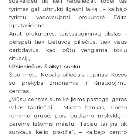
susikalbėti tik keli nepaliečiai, todėl tas
tyrimas gali užtrukti ilgesnį laiką“, – kalbėjo
tyrimui vadovaujanti prokurorė Edita
Ignatavičienė.
Anot prokurorės, teisėsaugininkų tikslas –
perspėti tiek Lietuvos piliečius, tiek visus
darbdavius, kad būtų vengiama tokių
situacijų.
Užsieniečius išlaikyti sunku
Šiuo metu Nepalo piliečiais rūpinasi Kovos
su prekyba žmonėmis ir išnaudojimu
centras.
„Mūsų centras suteikė jiems pastogę, geros
valios tautiečiai – Maisto bankas, Tibeto
rėmimo grupė, pora budizmo mokyklų –
parėmė lėšomis maistui. Tačiau tai yra tik
sunkaus kelio pradžia“, – kalbėjo centro