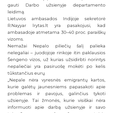
gauti Darbo užsienyje departamento
leidimą.
Lietuvos ambasados Indijoje sekretorė
R.Nayyar lrytas.lt yra pasakojusi, kad
ambasadoje atmetama 30–40 proc. paraiškų
vizoms.
Nemažai Nepalo piliečių šalį palieka
nelegaliai – juodojoje rinkoje itin paklausios
Šengeno vizos, už kurias užsidirbti norintys
nepaliečiai yra pasiruošę mokėti po kelis
tūkstančius eurų.
„Nepale nėra vyresnės emigrantų kartos,
kurie galėtų jaunesniems papasakoti apie
problemas ir pavojus, galinčius tykoti
užsienyje. Tai žmonės, kurie visiškai nėra
informuoti apie darbą užsienyje ir savo