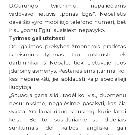
D.Gurungo tvirtinimu, nepaliečiams
vadovavo lietuvis „ponas Egis“. Nepalietis
davė šio vyro mobiliojo telefono numerį, bet
ir su „ponu Egiu“ susisiekti nepavyko.
Tyrimas gali užsitęsti
Dėl galimos prekybos žmonėmis pradėtas
ikiteisminis tyrimas. Jau apklausti tiek
darbininkai iš Nepalo, tiek Lietuvoje juos
įdarbinę asmenys. Pastariesiems įtarimai kol
kas nepareikšti, jie apklausti kaip specialieji
liudytojai.
„Situacija gana slidi, todėl kol visų duomenų
nesurinksime, negalėsime pasakyti, kas čia
vyksta. Yra labai daug klausimų, kurie labai
keisti. Be to, susiduriame su dideliais
sunkumais dėl kalbos, angliškai gali